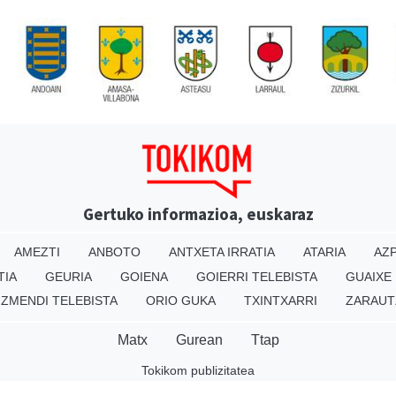
Gertuko informazioa, euskaraz
AMEZTI
ANBOTO
ANTXETA IRRATIA
ATARIA
AZP
TIA
GEURIA
GOIENA
GOIERRI TELEBISTA
GUAIXE
IZMENDI TELEBISTA
ORIO GUKA
TXINTXARRI
ZARAUT
Matx
Gurean
Ttap
Tokikom publizitatea
v16.25.0