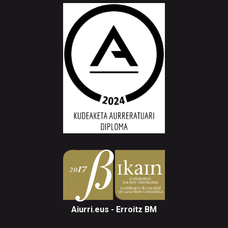
Aiurri.eus - Erroitz BM