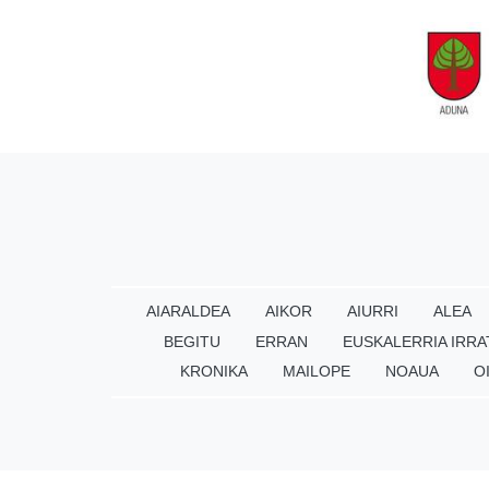
AIARALDEA
AIKOR
AIURRI
ALEA
BEGITU
ERRAN
EUSKALERRIA IRRA
KRONIKA
MAILOPE
NOAUA
O