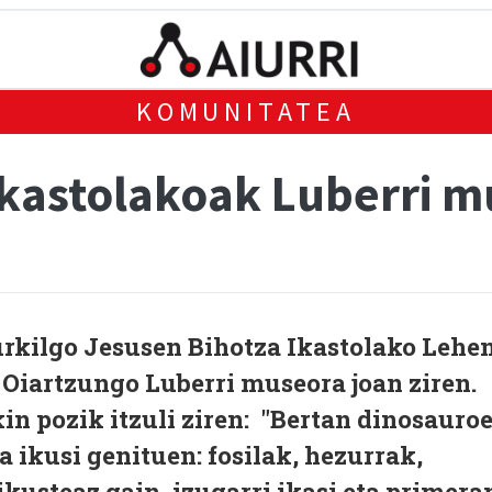
KOMUNITATEA
ikastolakoak Luberri 
urkilgo Jesusen Bihotza Ikastolako Lehe
Oiartzungo Luberri museora joan ziren.
kin pozik itzuli ziren: "Bertan dinosauro
 ikusi genituen: fosilak, hezurrak,
ikusteaz gain, izugarri ikasi eta primera