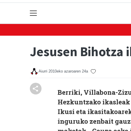
Jesusen Bihotza 
Aiurri
2010eko azaroaren 24a
Berriki, Villabona-Ziz
Hezkuntzako ikasleak 
Ikusi eta ikasitakoare
inguruko zenbait gauza
maketak... Gauza asko 