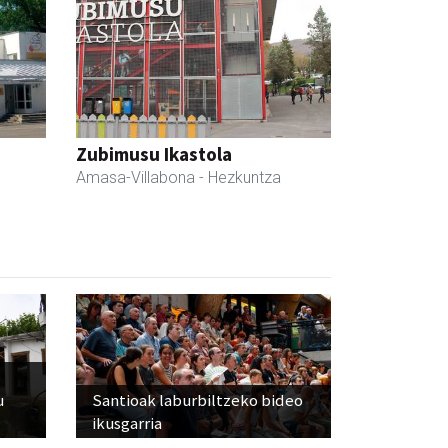
Zubimusu Ikastola
Amasa-Villabona
- Hezkuntza
u
Santioak laburbiltzeko bideo
ikusgarria