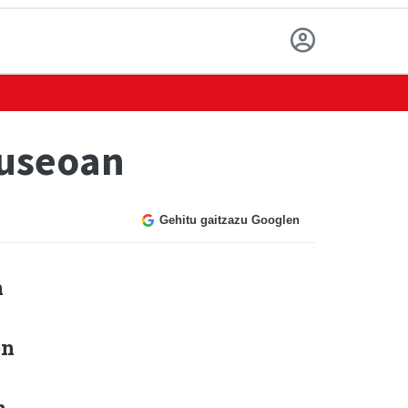
museoan
Gehitu gaitzazu Googlen
n
en
n