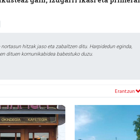
ortasun hitzak jaso eta zabaltzen ditu. Harpidedun eginda,
tzen dituen komunikabidea babestuko duzu.
Erantzun