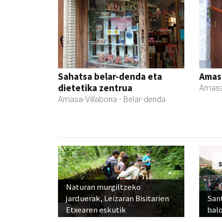
Sahatsa belar-denda eta
Amas
dietetika zentrua
Amasa
Amasa-Villabona
- Belar-denda
Naturan murgiltzeko
jarduerak, Leizaran Bisitarien
Sant
Etxearen eskutik
balo