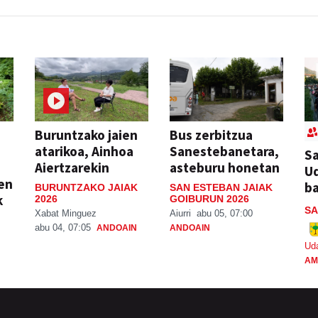
Buruntzako jaien
Bus zerbitzua
atarikoa, Ainhoa
Sanestebanetara,
Sa
Aiertzarekin
asteburu honetan
Ud
ien
ba
BURUNTZAKO JAIAK
SAN ESTEBAN JAIAK
k
2026
GOIBURUN 2026
SA
Xabat Minguez
Aiurri
abu 05, 07:00
abu 04, 07:05
ANDOAIN
ANDOAIN
Ud
AM