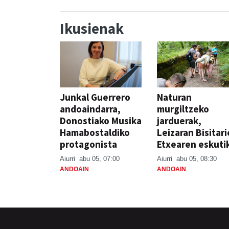
Ikusienak
Junkal Guerrero
Naturan
andoaindarra,
murgiltzeko
Donostiako Musika
jarduerak,
Hamabostaldiko
Leizaran Bisitar
protagonista
Etxearen eskuti
Aiurri
abu 05, 07:00
Aiurri
abu 05, 08:30
ANDOAIN
ANDOAIN