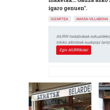
igaro genuen".
GIZARTEA
AMASA-VILLABONA
AIURRI hedabideak eskualdeko n
tokiko albisteak euskaraz lan
Egin AIURRIkide!