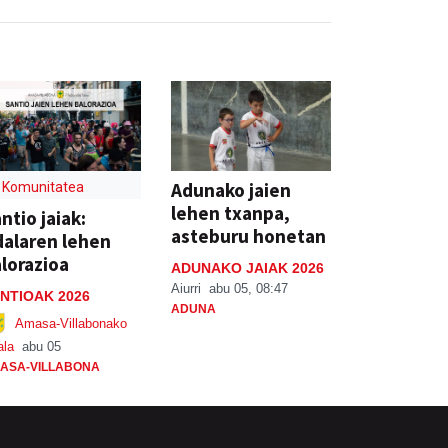
Adunako jaien
Komunitatea
lehen txanpa,
ntio jaiak:
asteburu honetan
alaren lehen
lorazioa
ADUNAKO JAIAK 2026
Aiurri
abu 05, 08:47
NTIOAK 2026
ADUNA
Amasa-Villabonako
ala
abu 05
ASA-VILLABONA