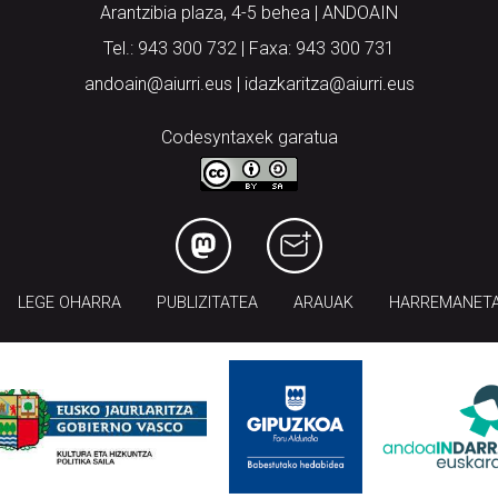
Arantzibia plaza, 4-5 behea | ANDOAIN
Tel.: 943 300 732 | Faxa: 943 300 731
andoain@aiurri.eus | idazkaritza@aiurri.eus
Codesyntaxek garatua
LEGE OHARRA
PUBLIZITATEA
ARAUAK
HARREMANET