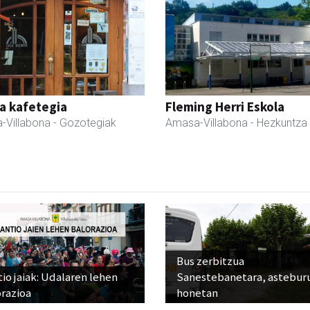
a kafetegia
Fleming Herri Eskola
-Villabona
- Gozotegiak
Amasa-Villabona
- Hezkuntza
Bus zerbitzua
io jaiak: Udalaren lehen
Sanestebanetara, astebur
razioa
honetan