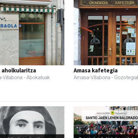
a aholkularitza
Amasa kafetegia
-Villabona
- Abokatuak
Amasa-Villabona
- Gozotegia