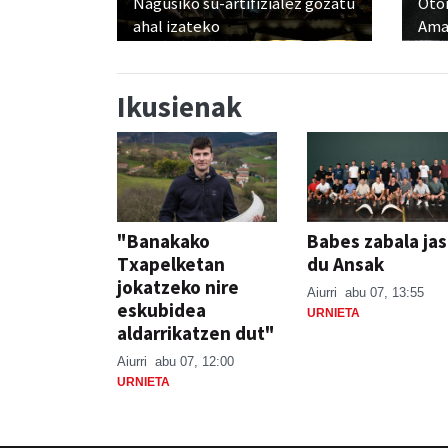
Nagusiko su-artifizialez gozatu
Otoi
ahal izateko
Ama
Ikusienak
"Banakako
Babes zabala ja
Txapelketan
du Ansak
jokatzeko nire
Aiurri
abu 07, 13:55
eskubidea
URNIETA
aldarrikatzen dut"
Aiurri
abu 07, 12:00
URNIETA