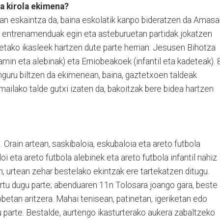
a kirola ekimena?
kan eskaintza da, baina eskolatik kanpo bideratzen da Amasa
n entrenamenduak egin eta asteburuetan partidak jokatzen
eetako ikasleek hartzen dute parte herrian: Jesusen Bihotza
amin eta alebinak) eta Erniobeakoek (infantil eta kadeteak). 
inguru biltzen da ekimenean, baina, gaztetxoen taldeak
mailako talde gutxi izaten da, bakoitzak bere bidea hartzen
 Orain artean, saskibaloia, eskubaloia eta areto futbola
i eta areto futbola alebinek eta areto futbola infantil nahiz
n, urtean zehar bestelako ekintzak ere tartekatzen ditugu.
artu dugu parte; abenduaren 11n Tolosara joango gara, beste
robetan aritzera. Mahai tenisean, patinetan, igeriketan edo
 parte. Bestalde, aurtengo ikasturterako aukera zabaltzeko