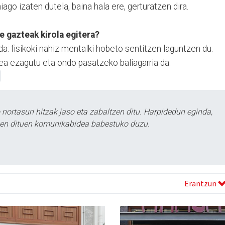
go izaten dutela, baina hala ere, gerturatzen dira.
 gazteak kirola egitera?
da: fisikoki nahiz mentalki hobeto sentitzen laguntzen du.
dea ezagutu eta ondo pasatzeko baliagarria da.
ortasun hitzak jaso eta zabaltzen ditu. Harpidedun eginda,
tzen dituen komunikabidea babestuko duzu.
Erantzun