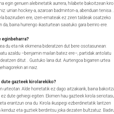
egin genuen alebinetatik aurrera, hilabete bakoitzean kiro
niz: urrian hockey-a, azaroan badminton-a, abenduan tenisa…
ela bazirudien ere, izen-emateak ez ziren taldeak osatzeko
n da, baina hurrengo ikasturtean saiatuko gara berriro ere.
e eginbeharra?
lea du eta nik ekimena bideratzen dut bere osotasunean:
matu azaldu –benjamin mailan batez ere–, partidak antolatu
deatzen ditut… Gustuko lana dut. Aurtengoa bigarren urtea
ehiagorekin ari naiz.
 dute gazteek kirolarekiko?
 urteotan. Alde horretatik ez dago aitzakiarik, baina bakoitz
 ez dute gehiegi egiten. Ekimen hau gazteek kirola seriotas
ta erantzun ona du. Kirola ikuspegi ezberdinetatik lantzen
a kenduz eta guztiek berdintsu joka dezaten bultzatuz. Badir