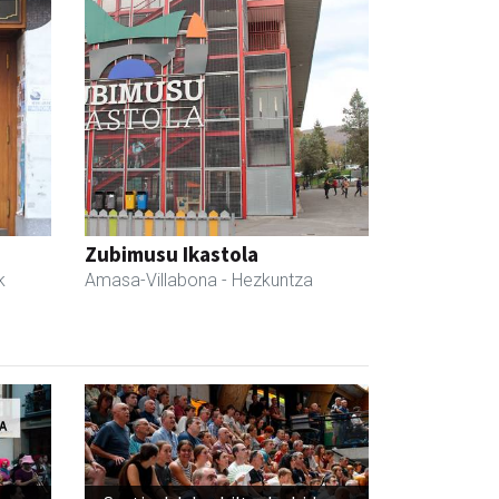
Zubimusu Ikastola
k
Amasa-Villabona
- Hezkuntza