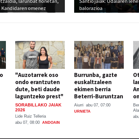
tzaldia, larunbat honetan,
Santio jaiak: Udalaren lehe
 Kandidaren omenez
balorazioa
so
"Auzotarrek oso
Burrunba, gazte
Ot
ondo erantzuten
euskaltzaleen
la
dute, beti daude
ekimen berria
A
laguntzeko prest"
Beterri-Buruntzan
o
SORABILLAKO JAIAK
Aiurri
abu 07, 07:00
Be
2026
Ala
URNIETA
Lide Ruiz Telleria
abu
abu 07, 08:00
ANDOAIN