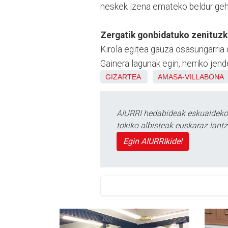
neskek izena emateko beldur gehia
Zergatik gonbidatuko zenituzke
Kirola egitea gauza osasungarria 
Gainera lagunak egin, herriko jen
GIZARTEA
AMASA-VILLABONA
AIURRI hedabideak eskualdeko n
tokiko albisteak euskaraz lan
Egin AIURRIkide!