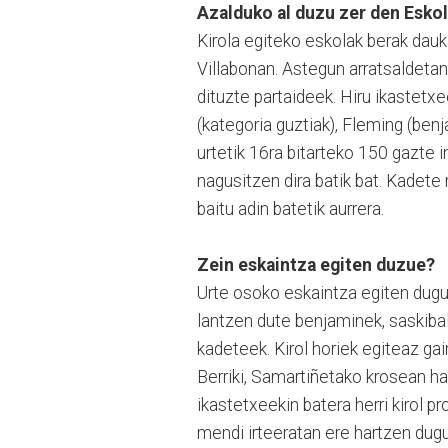
Azalduko al duzu zer den Eskol
Kirola egiteko eskolak berak dau
Villabonan. Astegun arratsaldeta
dituzte partaideek. Hiru ikastetx
(kategoria guztiak), Fleming (benj
urtetik 16ra bitarteko 150 gazte 
nagusitzen dira batik bat. Kadete 
baitu adin batetik aurrera.
Zein eskaintza egiten duzue?
Urte osoko eskaintza egiten dugu.
lantzen dute benjaminek, saskibalo
kadeteek. Kirol horiek egiteaz gai
Berriki, Samartiñetako krosean h
ikastetxeekin batera herri kirol p
mendi irteeratan ere hartzen dugu