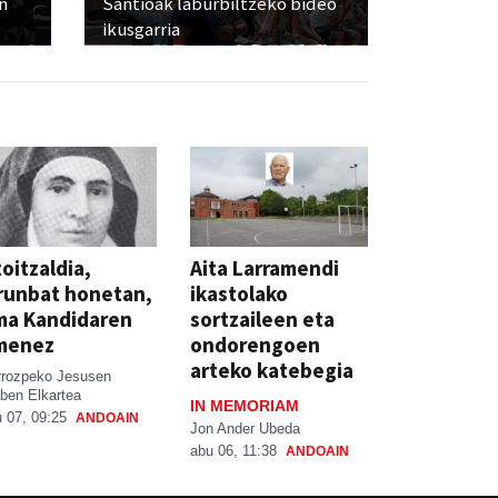
n
Santioak laburbiltzeko bideo
ikusgarria
oitzaldia,
Aita Larramendi
runbat honetan,
ikastolako
ma Kandidaren
sortzaileen eta
menez
ondorengoen
arteko katebegia
rrozpeko Jesusen
ben Elkartea
IN MEMORIAM
 07, 09:25
ANDOAIN
Jon Ander Ubeda
abu 06, 11:38
ANDOAIN