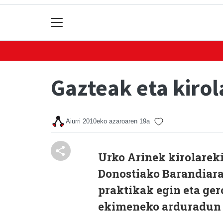
Gazteak eta kirol
Aiurri
2010eko azaroaren 19a
Urko Arinek kirolarek
Donostiako Barandiara
praktikak egin eta gero
ekimeneko arduradun 