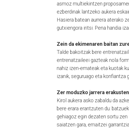
asmoz multiekintzen proposamena 
ezberdinak lantzeko aukera eskai
Hasiera batean aurrera aterako z
gutxiengora iritsi. Pena handia iza
Zein da ekimenaren baitan zur
Talde bakoitzak bere entrenatzai
entrenatzaileei gazteak nola for
nahiz izen-emateak eta kuotak ku
izanik, seguruago eta konfiantza g
Zer moduzko jarrera erakusten
Kirol aukera asko zabaldu da azken
bere erara erantzuten du: batzuek
gehiagoz egin dezaten sortu zen e
saiatzen gara, emaitzei garrantzi