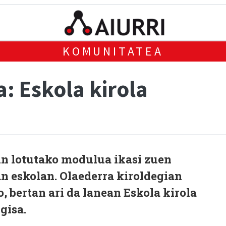
KOMUNITATEA
a: Eskola kirola
in lotutako modulua ikasi zuen
n eskolan. Olaederra kiroldegian
, bertan ari da lanean Eskola kirola
gisa.