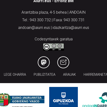
Aiurri.eus - Erroitz BM
Arantzibia plaza, 4-5 behea | ANDOAIN
Tel.: 943 300 732 | Faxa: 943 300 731
andoain@aiurri.eus | idazkaritza@aiurri.eus
Codesyntaxek garatua
LEGE OHARRA
PUBLIZITATEA
ARAUAK
HARREMANET