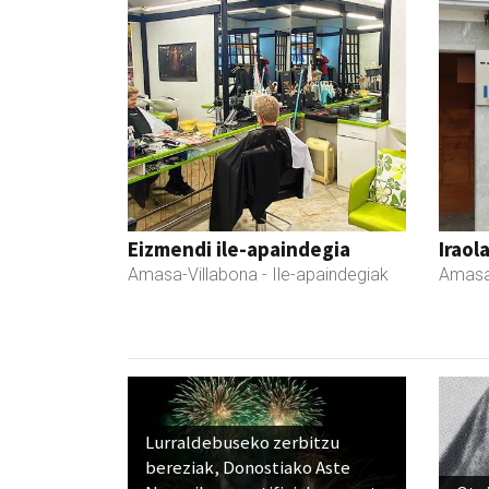
Eizmendi ile-apaindegia
Iraol
Amasa-Villabona
- Ile-apaindegiak
Amasa
Lurraldebuseko zerbitzu
bereziak, Donostiako Aste