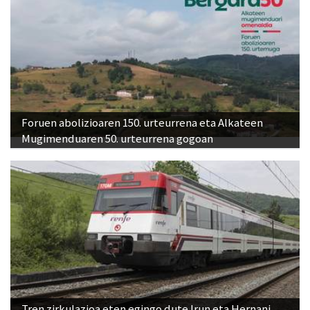
Foruen abolizioaren 150. urteurrena eta Alkateen
Mugimenduaren 50. urteurrena gogoan
Tren zirkulazioa eten egingo dute Irun eta Hernani
arteko geltokien artean, larunbat honetan hasita