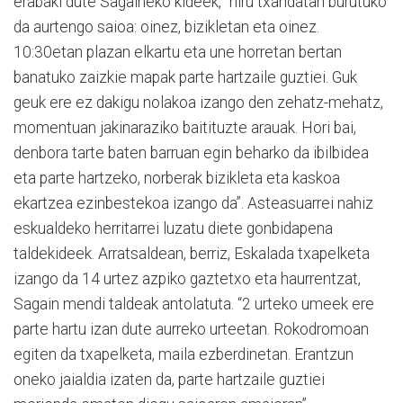
erabaki dute Sagaineko kideek, “hiru txandatan burutuko
da aurtengo saioa: oinez, bizikletan eta oinez.
10:30etan plazan elkartu eta une horretan bertan
banatuko zaizkie mapak parte hartzaile guztiei. Guk
geuk ere ez dakigu nolakoa izango den zehatz-mehatz,
momentuan jakinaraziko baitituzte arauak. Hori bai,
denbora tarte baten barruan egin beharko da ibilbidea
eta parte hartzeko, norberak bizikleta eta kaskoa
ekartzea ezinbestekoa izango da”. Asteasuarrei nahiz
eskualdeko herritarrei luzatu diete gonbidapena
taldekideek. Arratsaldean, berriz, Eskalada txapelketa
izango da 14 urtez azpiko gaztetxo eta haurrentzat,
Sagain mendi taldeak antolatuta. “2 urteko umeek ere
parte hartu izan dute aurreko urteetan. Rokodromoan
egiten da txapelketa, maila ezberdinetan. Erantzun
oneko jaialdia izaten da, parte hartzaile guztiei