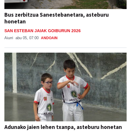
Bus zerbitzua Sanestebanetara, asteburu
honetan
SAN ESTEBAN JAIAK GOIBURUN 2026
Aiurri
abu 05, 07:00
ANDOAIN
Adunako jaien lehen txanpa, asteburu honetan
ADUNAKO JAIAK 2026
Aiurri
abu 05, 08:47
ADUNA