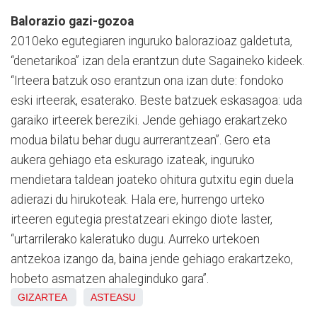
Balorazio gazi-gozoa
2010eko egutegiaren inguruko balorazioaz galdetuta,
“denetarikoa” izan dela erantzun dute Sagaineko kideek.
“Irteera batzuk oso erantzun ona izan dute: fondoko
eski irteerak, esaterako. Beste batzuek eskasagoa: uda
garaiko irteerek bereziki. Jende gehiago erakartzeko
modua bilatu behar dugu aurrerantzean”. Gero eta
aukera gehiago eta eskurago izateak, inguruko
mendietara taldean joateko ohitura gutxitu egin duela
adierazi du hirukoteak. Hala ere, hurrengo urteko
irteeren egutegia prestatzeari ekingo diote laster,
“urtarrilerako kaleratuko dugu. Aurreko urtekoen
antzekoa izango da, baina jende gehiago erakartzeko,
hobeto asmatzen ahaleginduko gara”.
GIZARTEA
ASTEASU