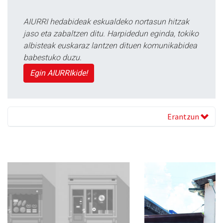
AIURRI hedabideak eskualdeko nortasun hitzak
jaso eta zabaltzen ditu. Harpidedun eginda, tokiko
albisteak euskaraz lantzen dituen komunikabidea
babestuko duzu.
Egin AIURRIkide!
Erantzun