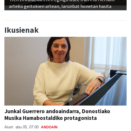
Ikusienak
Junkal Guerrero andoaindarra, Donostiako
Musika Hamabostaldiko protagonista
Aiurri
abu 05, 07:00
ANDOAIN