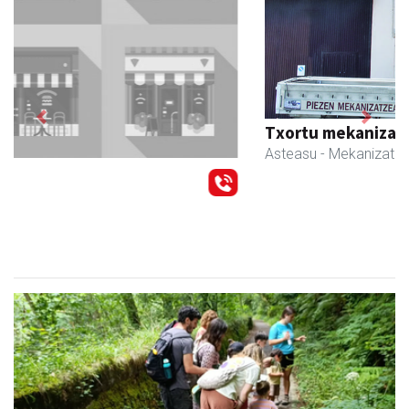
Previous
Next
Txortu mekanizaketa eta muntaketa
Asteasu
- Mekanizatuak