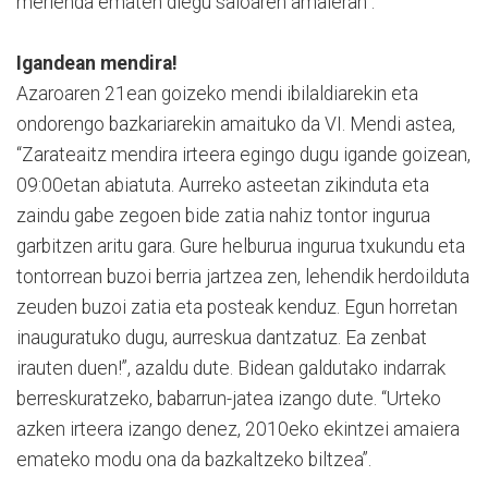
merienda ematen diegu saioaren amaieran”.
Igandean mendira!
Azaroaren 21ean goizeko mendi ibilaldiarekin eta
ondorengo bazkariarekin amaituko da VI. Mendi astea,
“Zarateaitz mendira irteera egingo dugu igande goizean,
09:00etan abiatuta. Aurreko asteetan zikinduta eta
zaindu gabe zegoen bide zatia nahiz tontor ingurua
garbitzen aritu gara. Gure helburua ingurua txukundu eta
tontorrean buzoi berria jartzea zen, lehendik herdoilduta
zeuden buzoi zatia eta posteak kenduz. Egun horretan
inauguratuko dugu, aurreskua dantzatuz. Ea zenbat
irauten duen!”, azaldu dute. Bidean galdutako indarrak
berreskuratzeko, babarrun-jatea izango dute. “Urteko
azken irteera izango denez, 2010eko ekintzei amaiera
emateko modu ona da bazkaltzeko biltzea”.