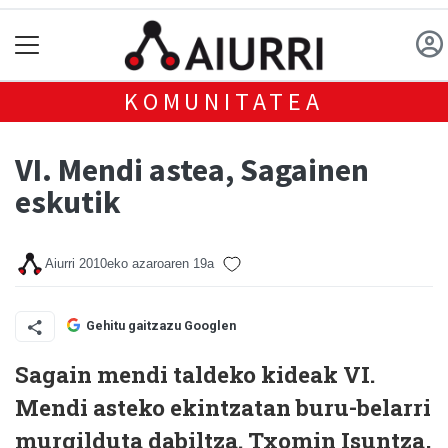
KOMUNITATEA
VI. Mendi astea, Sagainen
eskutik
Aiurri
2010eko azaroaren 19a
Gehitu gaitzazu Googlen
Sagain mendi taldeko kideak VI.
Mendi asteko ekintzatan buru-belarri
murgilduta dabiltza. Txomin Isuntza,