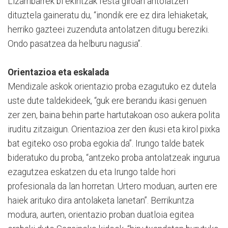
Lizarribarrek bi ekintzak festa giroan antolatzen
dituztela gaineratu du, “inondik ere ez dira lehiaketak,
herriko gazteei zuzenduta antolatzen ditugu bereziki.
Ondo pasatzea da helburu nagusia”.
Orientazioa eta eskalada
Mendizale askok orientazio proba ezagutuko ez dutela
uste dute taldekideek, “guk ere berandu ikasi genuen
zer zen, baina behin parte hartutakoan oso aukera polita
iruditu zitzaigun. Orientazioa zer den ikusi eta kirol pixka
bat egiteko oso proba egokia da”. Irungo talde batek
bideratuko du proba, “antzeko proba antolatzeak ingurua
ezagutzea eskatzen du eta Irungo talde hori
profesionala da lan horretan. Urtero moduan, aurten ere
haiek arituko dira antolaketa lanetan”. Berrikuntza
modura, aurten, orientazio proban duatloia egitea