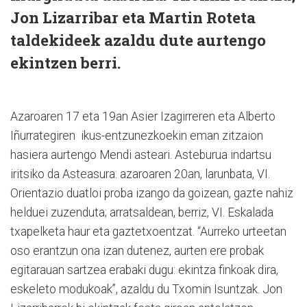
Jon Lizarribar eta Martin Roteta
taldekideek azaldu dute aurtengo
ekintzen berri.
Azaroaren 17 eta 19an Asier Izagirreren eta Alberto
Iñurrategiren ikus-entzunezkoekin eman zitzaion
hasiera aurtengo Mendi asteari. Asteburua indartsu
iritsiko da Asteasura: azaroaren 20an, larunbata, VI.
Orientazio duatloi proba izango da goizean, gazte nahiz
helduei zuzenduta; arratsaldean, berriz, VI. Eskalada
txapelketa haur eta gaztetxoentzat. “Aurreko urteetan
oso erantzun ona izan dutenez, aurten ere probak
egitarauan sartzea erabaki dugu: ekintza finkoak dira,
eskeleto modukoak”, azaldu du Txomin Isuntzak. Jon