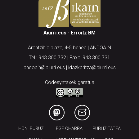
Aiurri.eus - Erroitz BM
Arantzibia plaza, 4-5 behea | ANDOAIN
Tel.: 943 300 732 | Faxa: 943 300 731
andoain@aiurri.eus | idazkaritza@aiurri.eus
Codesyntaxek garatua
HONI BURUZ
LEGE OHARRA
PUBLIZITATEA
ARAUAK
HARREMANETARAKO
RSS