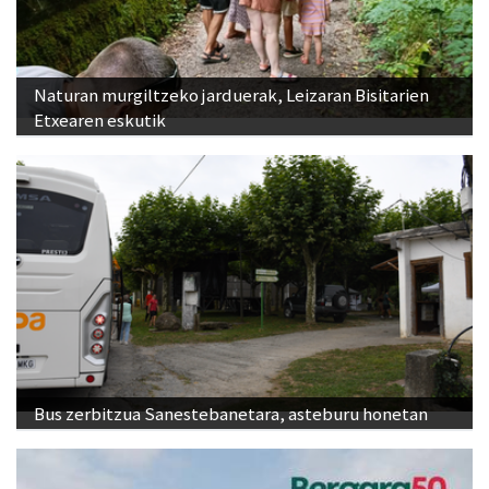
Naturan murgiltzeko jarduerak, Leizaran Bisitarien
Etxearen eskutik
Bus zerbitzua Sanestebanetara, asteburu honetan