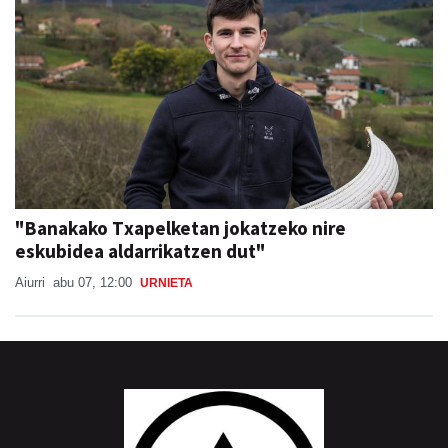
"Banakako Txapelketan jokatzeko nire
eskubidea aldarrikatzen dut"
Aiurri
abu 07, 12:00
URNIETA