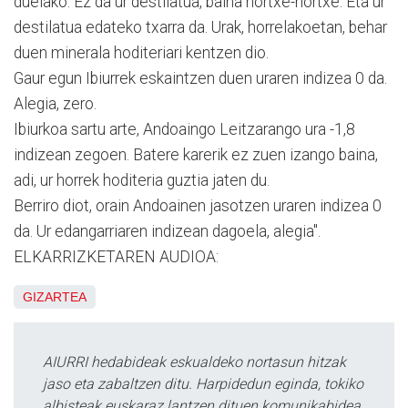
duelako. Ez da ur destilatua, baina hortxe-hortxe. Eta ur
destilatua edateko txarra da. Urak, horrelakoetan, behar
duen minerala hoditeriari kentzen dio.
Gaur egun Ibiurrek eskaintzen duen uraren indizea 0 da.
Alegia, zero.
Ibiurkoa sartu arte, Andoaingo Leitzarango ura -1,8
indizean zegoen. Batere karerik ez zuen izango baina,
adi, ur horrek hoditeria guztia jaten du.
Berriro diot, orain Andoainen jasotzen uraren indizea 0
da. Ur edangarriaren indizean dagoela, alegia".
ELKARRIZKETAREN AUDIOA:
GIZARTEA
AIURRI hedabideak eskualdeko nortasun hitzak
jaso eta zabaltzen ditu. Harpidedun eginda, tokiko
albisteak euskaraz lantzen dituen komunikabidea