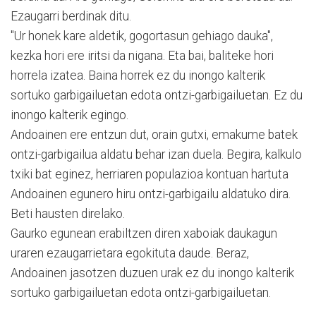
Ezaugarri berdinak ditu.
"Ur honek kare aldetik, gogortasun gehiago dauka",
kezka hori ere iritsi da nigana. Eta bai, baliteke hori
horrela izatea. Baina horrek ez du inongo kalterik
sortuko garbigailuetan edota ontzi-garbigailuetan. Ez du
inongo kalterik egingo.
Andoainen ere entzun dut, orain gutxi, emakume batek
ontzi-garbigailua aldatu behar izan duela. Begira, kalkulo
txiki bat eginez, herriaren populazioa kontuan hartuta
Andoainen egunero hiru ontzi-garbigailu aldatuko dira.
Beti hausten direlako.
Gaurko egunean erabiltzen diren xaboiak daukagun
uraren ezaugarrietara egokituta daude. Beraz,
Andoainen jasotzen duzuen urak ez du inongo kalterik
sortuko garbigailuetan edota ontzi-garbigailuetan.