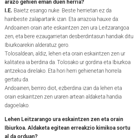
arazo gehien eman duen herria?
I.E.
Baietz esango nuke. Beste herrietan ez da
hainbeste zalapartarik izan. Eta arrazoia hauxe da:
Andoainen orain arte eskaintzen zen ura Leitzarangoa
zen, eta bere ezaugarrietan desberdintasun handiak ditu
Ibiurkoarekin alderatuz gero.
Tolosaldean, aldiz, lehen eta orain eskaintzen zen ur
kalitatea ia berdina da. Tolosako ur gordina eta Ibiurkoa
antzekoa direlako. Eta hori herri gehienetan horrela
gertatu da.
Andoainen, berriro diot, ezberdina izan da lehen eta
orain eskaintzen zen uraren artean aldaketa handia
dagoelako.
Lehen Leitzarango ura eskaintzen zen eta orain
Ibiurkoa. Aldaketa egitean erreakzio kimikoa sortu
al da orduan?