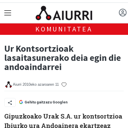
KOMUNITATEA
Ur Kontsortzioak
lasaitasunerako deia egin die
andoaindarrei
Aiurri
2010eko azaroaren 11
Gehitu gaitzazu Googlen
Gipuzkoako Urak S.A. ur kontsortzioa
Ibiurko ura Andoainera ekartzeaz