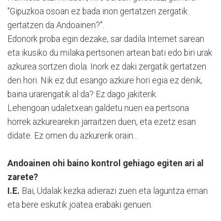
"Gipuzkoa osoan ez bada inon gertatzen zergatik
gertatzen da Andoainen?".
Edonork proba egin dezake, sar dadila Internet sarean
eta ikusiko du milaka pertsonen artean bati edo biri urak
azkurea sortzen diola. Inork ez daki zergatik gertatzen
den hori. Nik ez dut esango azkure hori egia ez denik,
baina urarengatik al da? Ez dago jakiterik.
Lehengoan udaletxean galdetu nuen ea pertsona
horrek azkurearekin jarraitzen duen, eta ezetz esan
didate. Ez omen du azkurerik orain...
Andoainen ohi baino kontrol gehiago egiten ari al
zarete?
I.E.
Bai, Udalak kezka adierazi zuen eta laguntza eman
eta bere eskutik joatea erabaki genuen.