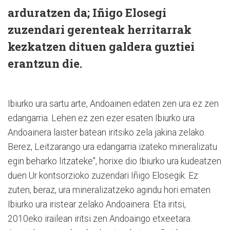
arduratzen da; Iñigo Elosegi
zuzendari gerenteak herritarrak
kezkatzen dituen galdera guztiei
erantzun die.
Ibiurko ura sartu arte, Andoainen edaten zen ura ez zen
edangarria. Lehen ez zen ezer esaten Ibiurko ura
Andoainera laister batean iritsiko zela jakina zelako.
Berez, Leitzarango ura edangarria izateko mineralizatu
egin beharko litzateke", horixe dio Ibiurko ura kudeatzen
duen Ur kontsorzioko zuzendari Iñigo Elosegik. Ez
zuten, beraz, ura mineralizatzeko agindu hori ematen
Ibiurko ura iristear zelako Andoainera. Eta iritsi,
2010eko irailean iritsi zen Andoaingo etxeetara.