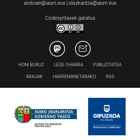
andoain@aiurri.eus | idazkaritza@aiurri.eus
Codesyntaxek garatua
HONI BURUZ
LEGE OHARRA
PUBLIZITATEA
ARAUAK
HARREMANETARAKO
RSS