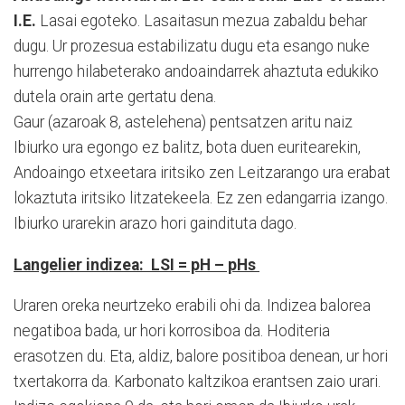
I.E.
Lasai egoteko. Lasaitasun mezua zabaldu behar
dugu. Ur prozesua estabilizatu dugu eta esango nuke
hurrengo hilabeterako andoaindarrek ahaztuta edukiko
dutela orain arte gertatu dena.
Gaur (azaroak 8, astelehena) pentsatzen aritu naiz
Ibiurko ura egongo ez balitz, bota duen euritearekin,
Andoaingo etxeetara iritsiko zen Leitzarango ura erabat
lokaztuta iritsiko litzatekeela. Ez zen edangarria izango.
Ibiurko urarekin arazo hori gaindituta dago.
Langelier indizea: LSI = pH – pHs
Uraren oreka neurtzeko erabili ohi da. Indizea balorea
negatiboa bada, ur hori korrosiboa da. Hoditeria
erasotzen du. Eta, aldiz, balore positiboa denean, ur hori
txertakorra da. Karbonato kaltzikoa erantsen zaio urari.