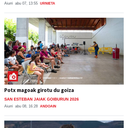
Aiurri
abu 07, 13:55
URNIETA
Potx magoak girotu du goiza
SAN ESTEBAN JAIAK GOIBURUN 2026
Aiurri
abu 08, 16:28
ANDOAIN