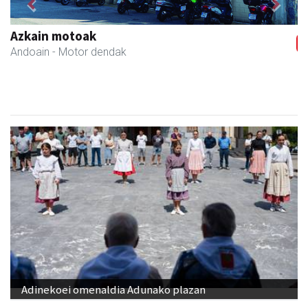
Previous
Next
Azkain motoak
Andoain
- Motor dendak
Adinekoei omenaldia Adunako plazan