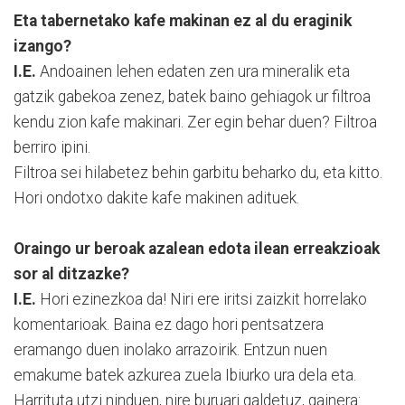
Eta tabernetako kafe makinan ez al du eraginik
izango?
I.E.
Andoainen lehen edaten zen ura mineralik eta
gatzik gabekoa zenez, batek baino gehiagok ur filtroa
kendu zion kafe makinari. Zer egin behar duen? Filtroa
berriro ipini.
Filtroa sei hilabetez behin garbitu beharko du, eta kitto.
Hori ondotxo dakite kafe makinen adituek.
Oraingo ur beroak azalean edota ilean erreakzioak
sor al ditzazke?
I.E.
Hori ezinezkoa da! Niri ere iritsi zaizkit horrelako
komentarioak. Baina ez dago hori pentsatzera
eramango duen inolako arrazoirik. Entzun nuen
emakume batek azkurea zuela Ibiurko ura dela eta.
Harrituta utzi ninduen, nire buruari galdetuz, gainera: