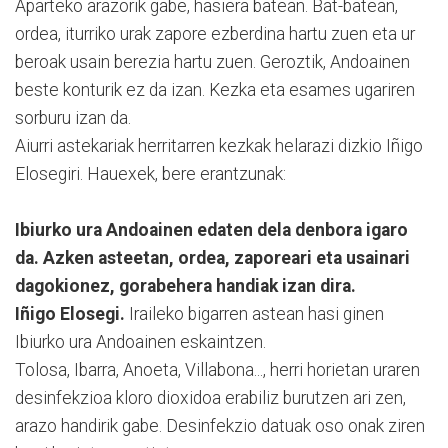
Aparteko arazorik gabe, hasiera batean. Bat-batean,
ordea, iturriko urak zapore ezberdina hartu zuen eta ur
beroak usain berezia hartu zuen. Geroztik, Andoainen
beste konturik ez da izan. Kezka eta esames ugariren
sorburu izan da.
Aiurri astekariak herritarren kezkak helarazi dizkio Iñigo
Elosegiri. Hauexek, bere erantzunak:
Ibiurko ura Andoainen edaten dela denbora igaro
da. Azken asteetan, ordea, zaporeari eta usainari
dagokionez, gorabehera handiak izan dira.
Iñigo Elosegi.
Iraileko bigarren astean hasi ginen
Ibiurko ura Andoainen eskaintzen.
Tolosa, Ibarra, Anoeta, Villabona..., herri horietan uraren
desinfekzioa kloro dioxidoa erabiliz burutzen ari zen,
arazo handirik gabe. Desinfekzio datuak oso onak ziren