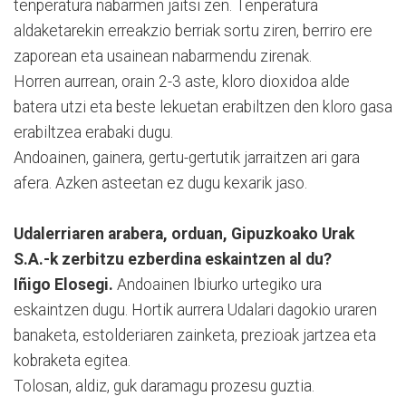
tenperatura nabarmen jaitsi zen. Tenperatura
aldaketarekin erreakzio berriak sortu ziren, berriro ere
zaporean eta usainean nabarmendu zirenak.
Horren aurrean, orain 2-3 aste, kloro dioxidoa alde
batera utzi eta beste lekuetan erabiltzen den kloro gasa
erabiltzea erabaki dugu.
Andoainen, gainera, gertu-gertutik jarraitzen ari gara
afera. Azken asteetan ez dugu kexarik jaso.
Udalerriaren arabera, orduan, Gipuzkoako Urak
S.A.-k zerbitzu ezberdina eskaintzen al du?
Iñigo Elosegi.
Andoainen Ibiurko urtegiko ura
eskaintzen dugu. Hortik aurrera Udalari dagokio uraren
banaketa, estolderiaren zainketa, prezioak jartzea eta
kobraketa egitea.
Tolosan, aldiz, guk daramagu prozesu guztia.