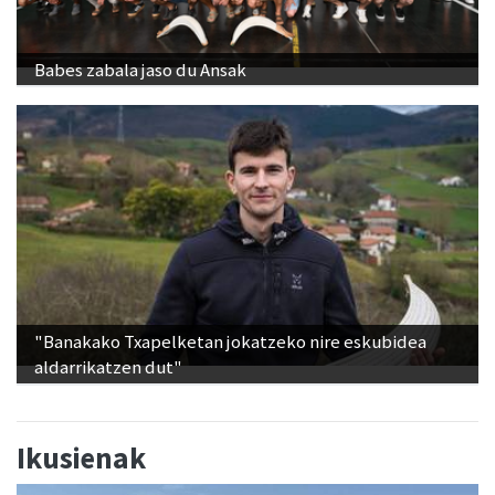
Babes zabala jaso du Ansak
"Banakako Txapelketan jokatzeko nire eskubidea
aldarrikatzen dut"
Ikusienak