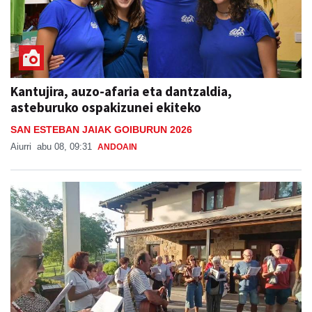
Kantujira, auzo-afaria eta dantzaldia,
asteburuko ospakizunei ekiteko
SAN ESTEBAN JAIAK GOIBURUN 2026
Aiurri
abu 08, 09:31
ANDOAIN