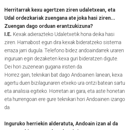
Herritarrak kexu agertzen ziren udaletxean, eta
Udal ordezkariak zuengana ate joka hasi ziren...
Zuengan dago orduan erantzukizuna?
I.E.
Kexak adierazteko Udaletxetik hona deika hasi
ziren. Hamabost egun dira kexak bideratzeko sistema
erraza jarri dugula. Telefono bidez andoaindarrek uraren
inguruan egin dezaketen kexa guri bideratzen digute.
Dei hori zuzenean gugana iristen da.
Horrez gain, teknikari bat dago Andoainen lanean, kexa
agertu duen bizilagunaren etxeko ura ontzi batean sartu
eta analisia egiteko. Horretan ari gara, eta aste honetan
eta hurrengoan ere gure teknikari hori Andoainen izango
da.
Inguruko herriekin alderatuta, Andoain izan al da