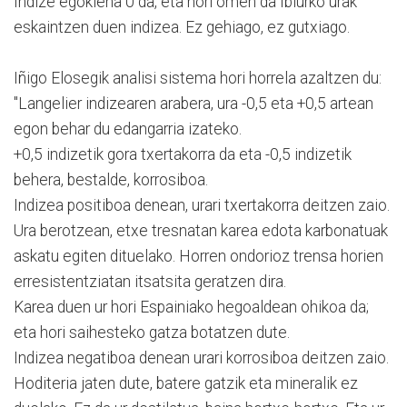
Indize egokiena 0 da, eta hori omen da Ibiurko urak
eskaintzen duen indizea. Ez gehiago, ez gutxiago.
Iñigo Elosegik analisi sistema hori horrela azaltzen du:
"Langelier indizearen arabera, ura -0,5 eta +0,5 artean
egon behar du edangarria izateko.
+0,5 indizetik gora txertakorra da eta -0,5 indizetik
behera, bestalde, korrosiboa.
Indizea positiboa denean, urari txertakorra deitzen zaio.
Ura berotzean, etxe tresnatan karea edota karbonatuak
askatu egiten dituelako. Horren ondorioz trensa horien
erresistentziatan itsatsita geratzen dira.
Karea duen ur hori Espainiako hegoaldean ohikoa da;
eta hori saihesteko gatza botatzen dute.
Indizea negatiboa denean urari korrosiboa deitzen zaio.
Hoditeria jaten dute, batere gatzik eta mineralik ez