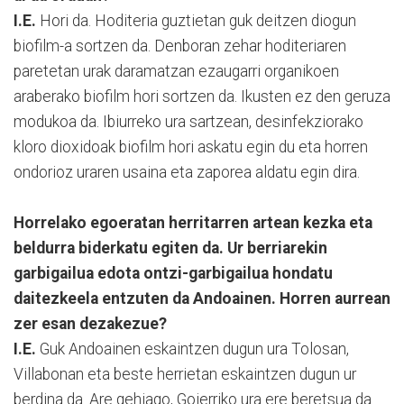
I.E.
Hori da. Hoditeria guztietan guk deitzen diogun
biofilm-a sortzen da. Denboran zehar hoditeriaren
paretetan urak daramatzan ezaugarri organikoen
araberako biofilm hori sortzen da. Ikusten ez den geruza
modukoa da. Ibiurreko ura sartzean, desinfekziorako
kloro dioxidoak biofilm hori askatu egin du eta horren
ondorioz uraren usaina eta zaporea aldatu egin dira.
Horrelako egoeratan herritarren artean kezka eta
beldurra biderkatu egiten da. Ur berriarekin
garbigailua edota ontzi-garbigailua hondatu
daitezkeela entzuten da Andoainen. Horren aurrean
zer esan dezakezue?
I.E.
Guk Andoainen eskaintzen dugun ura Tolosan,
Villabonan eta beste herrietan eskaintzen dugun ur
berdina da. Are gehiago, Goierriko ura ere beretsua da.