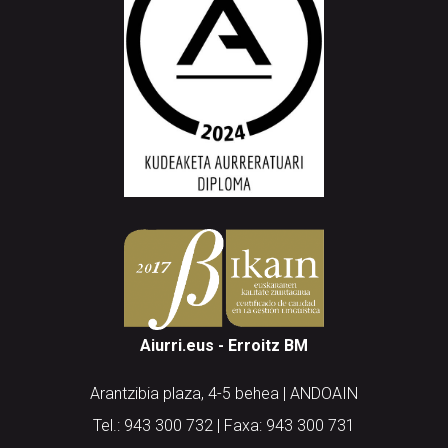
Aiurri.eus - Erroitz BM
Arantzibia plaza, 4-5 behea | ANDOAIN
Tel.: 943 300 732 | Faxa: 943 300 731