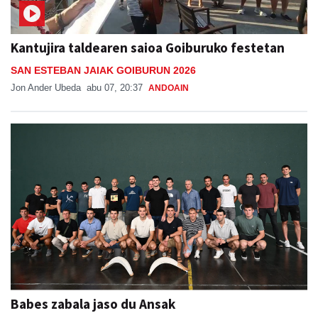
Kantujira taldearen saioa Goiburuko festetan
SAN ESTEBAN JAIAK GOIBURUN 2026
Jon Ander Ubeda
abu 07, 20:37
ANDOAIN
Babes zabala jaso du Ansak