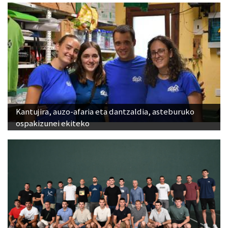
Kantujira, auzo-afaria eta dantzaldia, asteburuko
ospakizunei ekiteko