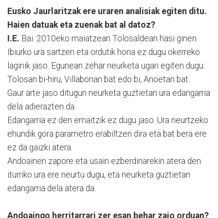
Eusko Jaurlaritzak ere uraren analisiak egiten ditu.
Haien datuak eta zuenak bat al datoz?
I.E.
Bai. 2010eko maiatzean Tolosaldean hasi ginen
Ibiurko ura sartzen eta ordutik hona ez dugu okerreko
laginik jaso. Egunean zehar neurketa ugari egiten dugu:
Tolosan bi-hiru, Villabonan bat edo bi, Anoetan bat...
Gaur arte jaso ditugun neurketa guztietan ura edangarria
dela adierazten da.
Edangarria ez den emaitzik ez dugu jaso. Ura neurtzeko
ehundik gora parametro erabiltzen dira eta bat bera ere
ez da gaizki atera.
Andoainen zapore eta usain ezberdinarekin atera den
iturriko ura ere neurtu dugu, eta neurketa guztietan
edangarria dela atera da.
Andoaingo herritarrari zer esan behar zaio orduan?