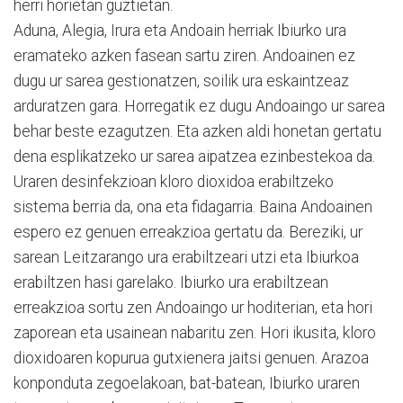
herri horietan guztietan.
Aduna, Alegia, Irura eta Andoain herriak Ibiurko ura
eramateko azken fasean sartu ziren. Andoainen ez
dugu ur sarea gestionatzen, soilik ura eskaintzeaz
arduratzen gara. Horregatik ez dugu Andoaingo ur sarea
behar beste ezagutzen. Eta azken aldi honetan gertatu
dena esplikatzeko ur sarea aipatzea ezinbestekoa da.
Uraren desinfekzioan kloro dioxidoa erabiltzeko
sistema berria da, ona eta fidagarria. Baina Andoainen
espero ez genuen erreakzioa gertatu da. Bereziki, ur
sarean Leitzarango ura erabiltzeari utzi eta Ibiurkoa
erabiltzen hasi garelako. Ibiurko ura erabiltzean
erreakzioa sortu zen Andoaingo ur hoditerian, eta hori
zaporean eta usainean nabaritu zen. Hori ikusita, kloro
dioxidoaren kopurua gutxienera jaitsi genuen. Arazoa
konponduta zegoelakoan, bat-batean, Ibiurko uraren