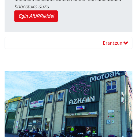
babestuko duzu.
Egin AIURRIkide!
Erantzun