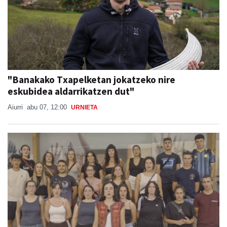
"Banakako Txapelketan jokatzeko nire
eskubidea aldarrikatzen dut"
Aiurri
abu 07, 12:00
URNIETA