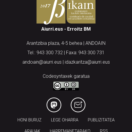
Aiurri.eus - Erroitz BM
Arantzibia plaza, 4-5 behea | ANDOAIN
Tel.: 943 300 732 | Faxa: 943 300 731
andoain@aiurri.eus | idazkaritza@aiurri.eus
Codesyntaxek garatua
HONI BURUZ
LEGE OHARRA
PUBLIZITATEA
ARAUAK
HARREMANETARAKO
RSS