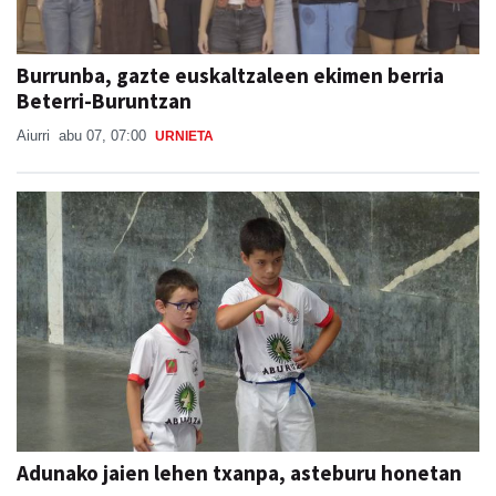
Burrunba, gazte euskaltzaleen ekimen berria
Beterri-Buruntzan
Aiurri
abu 07, 07:00
URNIETA
Adunako jaien lehen txanpa, asteburu honetan