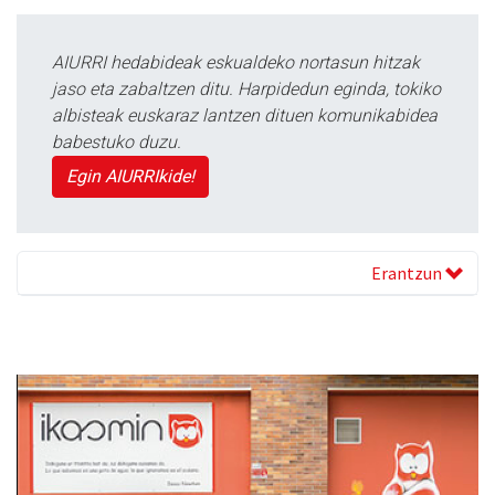
AIURRI hedabideak eskualdeko nortasun hitzak
jaso eta zabaltzen ditu. Harpidedun eginda, tokiko
albisteak euskaraz lantzen dituen komunikabidea
babestuko duzu.
Egin AIURRIkide!
Erantzun