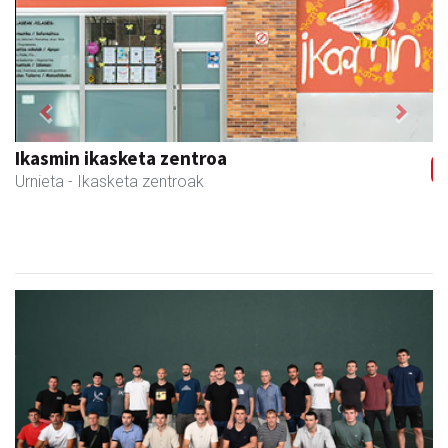
Previous
Next
Urnietako AEK euskaltegia
Urnieta
- Euskaltegiak