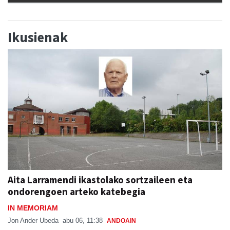
Ikusienak
Aita Larramendi ikastolako sortzaileen eta
ondorengoen arteko katebegia
IN MEMORIAM
Jon Ander Ubeda
abu 06, 11:38
ANDOAIN