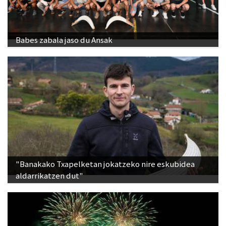
Babes zabala jaso du Ansak
"Banakako Txapelketan jokatzeko nire eskubidea
aldarrikatzen dut"