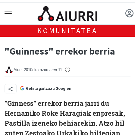
KOMUNITATEA
"Guinness" errekor berria
Aiurri
2010eko azaroaren 11
Gehitu gaitzazu Googlen
"Ginness" errekor berria jarri du
Hernaniko Roke Haragiak enpresak,
Pastilla
izeneko behiarekin. Atzo hil
zuten Zestoako Urkakiko hiltegian