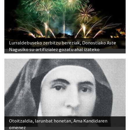
Lurraldebuseko zerbitzu bereziak, Donostiako Aste
Nagusiko su-artifizialez gozatu ahal izateko
Otoitzaldia, larunbat honetan, Ama Kandidaren
omenez