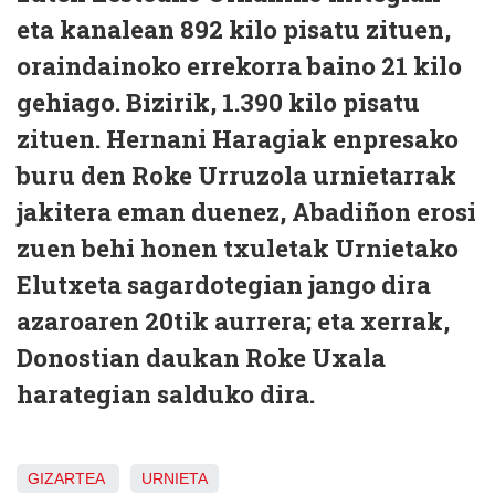
eta kanalean 892 kilo pisatu zituen,
oraindainoko errekorra baino 21 kilo
gehiago. Bizirik, 1.390 kilo pisatu
zituen. Hernani Haragiak enpresako
buru den Roke Urruzola urnietarrak
jakitera eman duenez, Abadiñon erosi
zuen behi honen txuletak Urnietako
Elutxeta sagardotegian jango dira
azaroaren 20tik aurrera; eta xerrak,
Donostian daukan Roke Uxala
harategian salduko dira.
GIZARTEA
URNIETA