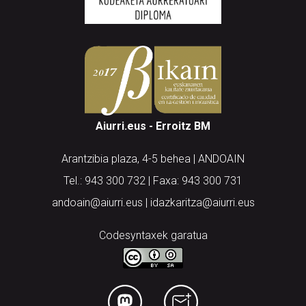
Aiurri.eus - Erroitz BM
Arantzibia plaza, 4-5 behea | ANDOAIN
Tel.: 943 300 732 | Faxa: 943 300 731
andoain@aiurri.eus | idazkaritza@aiurri.eus
Codesyntaxek garatua