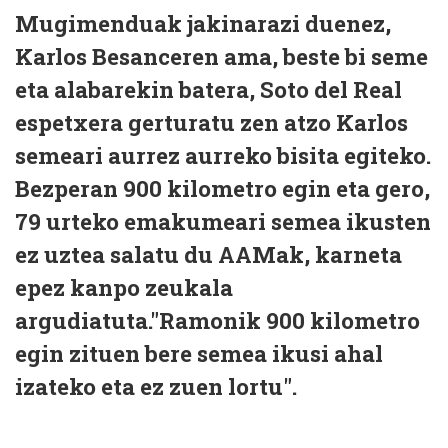
Mugimenduak jakinarazi duenez,
Karlos Besanceren ama, beste bi seme
eta alabarekin batera, Soto del Real
espetxera gerturatu zen atzo Karlos
semeari aurrez aurreko bisita egiteko.
Bezperan 900 kilometro egin eta gero,
79 urteko emakumeari semea ikusten
ez uztea salatu du AAMak, karneta
epez kanpo zeukala
argudiatuta."Ramonik 900 kilometro
egin zituen bere semea ikusi ahal
izateko eta ez zuen lortu".