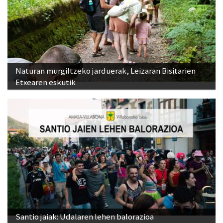
Naturan murgiltzeko jarduerak, Leizaran Bisitarien
Etxearen eskutik
Santio jaiak: Udalaren lehen balorazioa