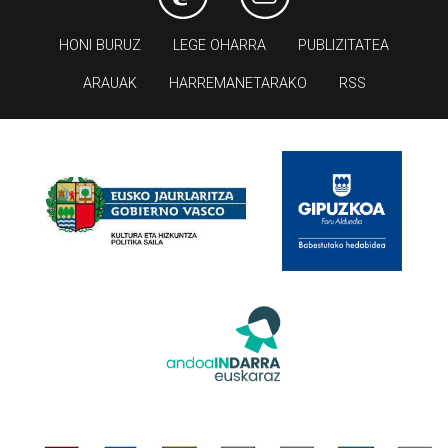
HONI BURUZ
LEGE OHARRA
PUBLIZITATEA
ARAUAK
HARREMANETARAKO
RSS