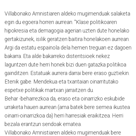
Villabonako Amnistiaren aldeko mugimenduak salaketa
egin du egoera horren aurrean. "Klase politikoaren
hipokresia eta demagogia agerian uzten dute honelako
gertakizunek, isilik geratzen baitira honelakoen aurrean.
Argi da estatu espainola dela hemen treguan ez dagoen
bakarra. Eta alde bakarreko distentsioek nekez
laguntzen dute herri honek bizi duen gatazka politikoa
gainditzen. Estatuak aurrera darrai bere eraso guztiekin.
Etenik gabe. Mendekua eta txantaian oinarritutako
espetxe politikak martxan jarraitzen du.
Behar -beharrezkoa da, eraso eta oinarrizko eskubide
urraketa hauen aurrean (ama batek bere semea ikustea
oinarri-oinarrizkoa da) herri harresiak eraikitzea. Herri
bezala erantzun sendoak ematea.
Villabonako Amnistiaren aldeko mugimenduak bere