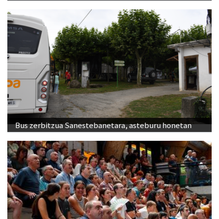
Bus zerbitzua Sanestebanetara, asteburu honetan