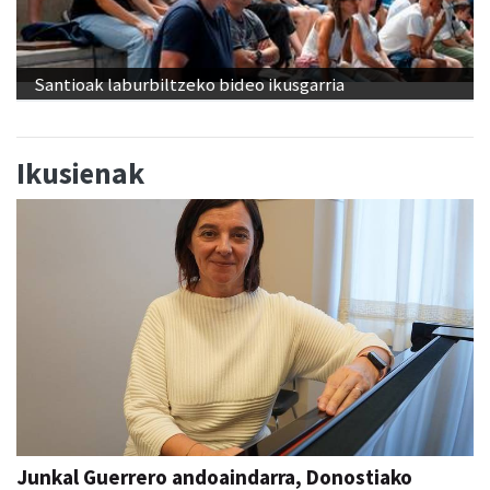
Santioak laburbiltzeko bideo ikusgarria
Ikusienak
Junkal Guerrero andoaindarra, Donostiako