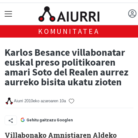
KOMUNITATEA
Karlos Besance villabonatar
euskal preso politikoaren
amari Soto del Realen aurrez
aurreko bisita ukatu zioten
Aiurri
2010eko azaroaren 10a
Gehitu gaitzazu Googlen
Villabonako Amnistiaren Aldeko