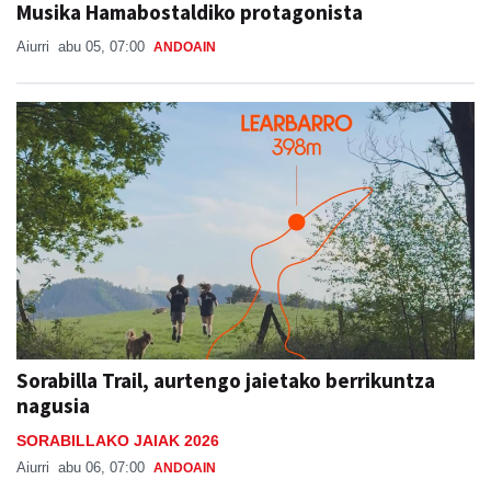
Musika Hamabostaldiko protagonista
Aiurri
abu 05, 07:00
ANDOAIN
Sorabilla Trail, aurtengo jaietako berrikuntza
nagusia
SORABILLAKO JAIAK 2026
Aiurri
abu 06, 07:00
ANDOAIN