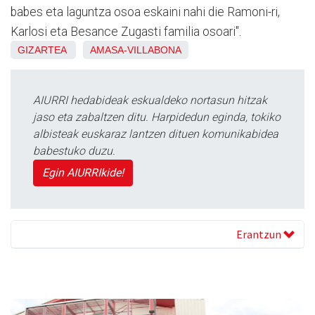
babes eta laguntza osoa eskaini nahi die Ramoni-ri,
Karlosi eta Besance Zugasti familia osoari".
GIZARTEA
AMASA-VILLABONA
AIURRI hedabideak eskualdeko nortasun hitzak
jaso eta zabaltzen ditu. Harpidedun eginda, tokiko
albisteak euskaraz lantzen dituen komunikabidea
babestuko duzu.
Egin AIURRIkide!
Erantzun