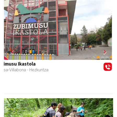
Previous
Next
Amasa-Villabonako Udala
Amasa-Villabona
- Udaletxeak