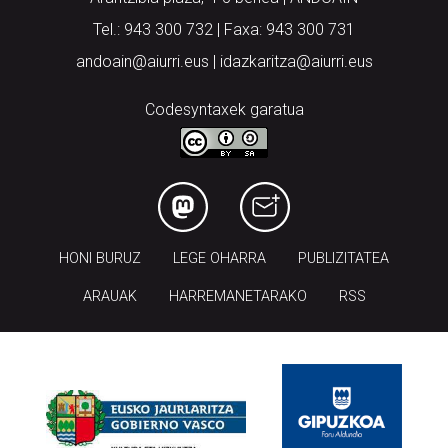
Tel.: 943 300 732 | Faxa: 943 300 731
andoain@aiurri.eus | idazkaritza@aiurri.eus
Codesyntaxek garatua
HONI BURUZ
LEGE OHARRA
PUBLIZITATEA
ARAUAK
HARREMANETARAKO
RSS