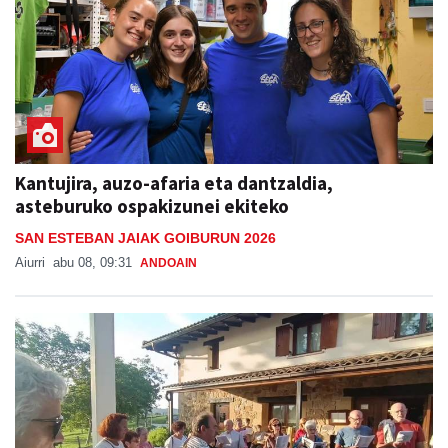
Kantujira, auzo-afaria eta dantzaldia,
asteburuko ospakizunei ekiteko
SAN ESTEBAN JAIAK GOIBURUN 2026
Aiurri
abu 08, 09:31
ANDOAIN