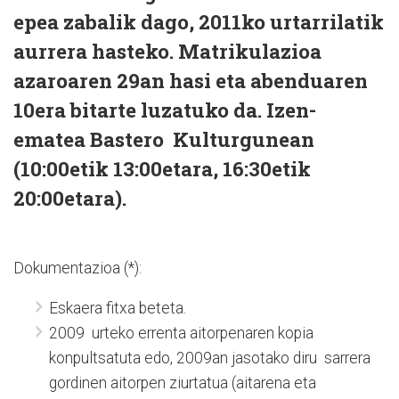
epea zabalik dago, 2011ko urtarrilatik
aurrera hasteko. Matrikulazioa
azaroaren 29an hasi eta abenduaren
10era bitarte luzatuko da. Izen-
ematea Bastero Kulturgunean
(10:00etik 13:00etara, 16:30etik
20:00etara).
Dokumentazioa (*):
Eskaera fitxa beteta.
2009 urteko errenta aitorpenaren kopia
konpultsatuta edo, 2009an jasotako diru sarrera
gordinen aitorpen ziurtatua (aitarena eta