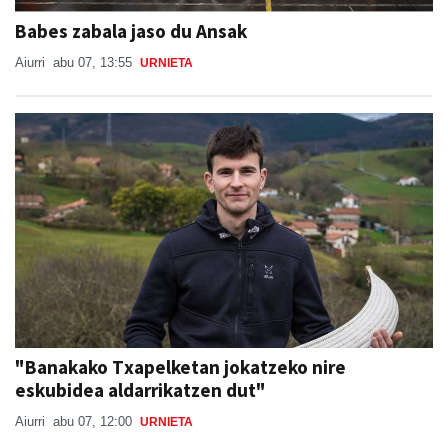
Babes zabala jaso du Ansak
Aiurri
abu 07, 13:55
URNIETA
"Banakako Txapelketan jokatzeko nire
eskubidea aldarrikatzen dut"
Aiurri
abu 07, 12:00
URNIETA