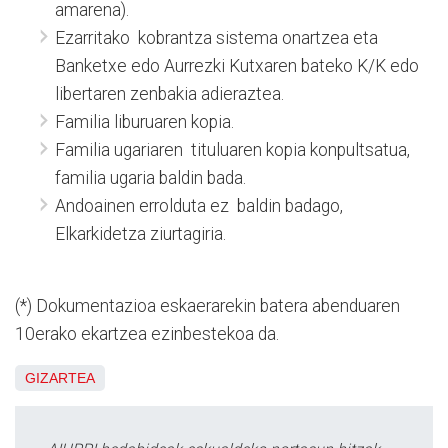
amarena).
Ezarritako kobrantza sistema onartzea eta
Banketxe edo Aurrezki Kutxaren bateko K/K edo
libertaren zenbakia adieraztea.
Familia liburuaren kopia.
Familia ugariaren tituluaren kopia konpultsatua,
familia ugaria baldin bada.
Andoainen errolduta ez baldin badago,
Elkarkidetza ziurtagiria.
(*) Dokumentazioa eskaerarekin batera abenduaren
10erako ekartzea ezinbestekoa da.
GIZARTEA