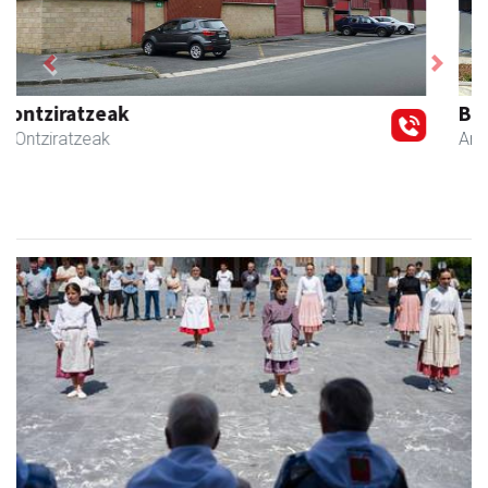
Previous
Next
Bastero Kulturgunea
Andoain
- Kulturguneak