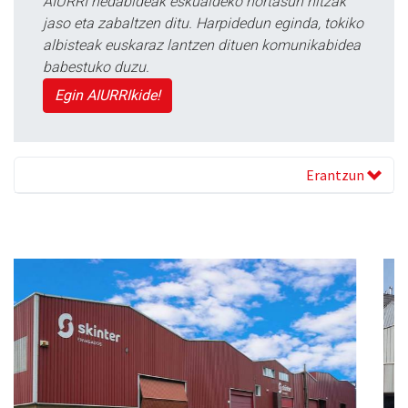
AIURRI hedabideak eskualdeko nortasun hitzak
jaso eta zabaltzen ditu. Harpidedun eginda, tokiko
albisteak euskaraz lantzen dituen komunikabidea
babestuko duzu.
Egin AIURRIkide!
Erantzun