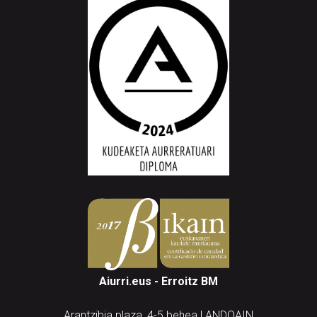
Aiurri.eus - Erroitz BM
Arantzibia plaza, 4-5 behea | ANDOAIN