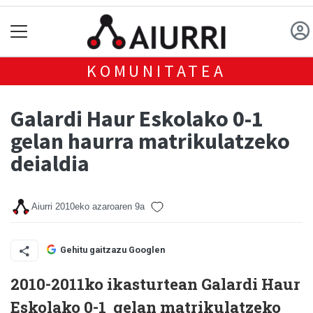
KOMUNITATEA
Galardi Haur Eskolako 0-1
gelan haurra matrikulatzeko
deialdia
Aiurri
2010eko azaroaren 9a
Gehitu gaitzazu Googlen
2010-2011ko ikasturtean Galardi Haur
Eskolako 0-1 gelan matrikulatzeko