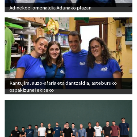
Adinekoei omenaldia Adunako plazan
Kantujira, auzo-afaria eta dantzaldia, asteburuko
ospakizunei ekiteko