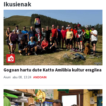
Ikusienak
Gogoan hartu dute Katto Amilibia kultur eragilea
Aiurri
abu 08, 13:24
ANDOAIN