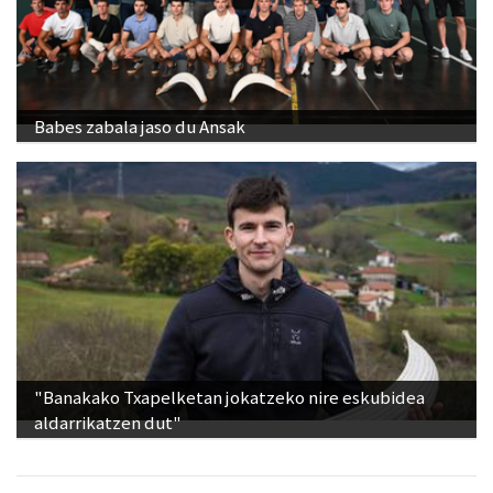
Babes zabala jaso du Ansak
"Banakako Txapelketan jokatzeko nire eskubidea
aldarrikatzen dut"