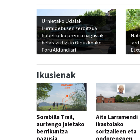
Urnietako Udalak
Lurraldebusen zerbitzua
hobetzeko premia nagusiak
Nat
helarazi dizkio Gipuzkoako
jard
Foru Aldundiari
Etx
Ikusienak
Sorabilla Trail,
Aita Larramendi
aurtengo jaietako
ikastolako
berrikuntza
sortzaileen eta
nagusia
ondorengoen