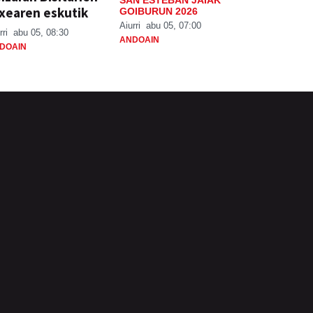
xearen eskutik
GOIBURUN 2026
Aiurri
abu 05, 07:00
rri
abu 05, 08:30
ANDOAIN
DOAIN