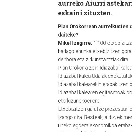
aurreko Aiurri asteka
eskaini zituzten.
Plan Orokorrean aurreikusten d
daiteke?
Mikel Izagirre.
1.100 etxebizitza 
badago ehunka etxebizitzen gora 
denbora eta zirkunstantziak dira.
Plan Orokorra zein Idiazabal kale
Idiazabal kalea Udalak exekutatu
Idiazabal kalearekin erabakitzen 
Idiazabal kalearen egitasmoak ora
etorkizunekoei ere.
Etxebizitzen garatze prozesuari 
izango dira. Besteak, aldiz, ekim
uneko egoera ekonomikoa erabaki