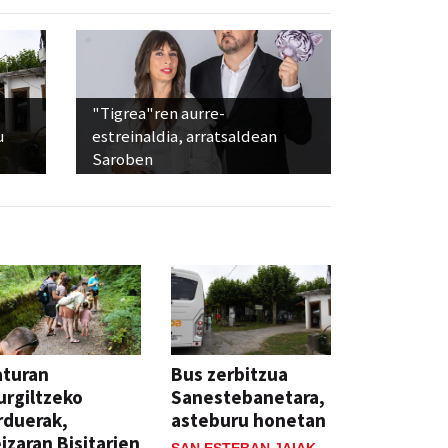
"Tigrea"ren aurre-
u
estreinaldia, arratsaldean
Saroben
aturan
Bus zerbitzua
rgiltzeko
Sanestebanetara,
rduerak,
asteburu honetan
izaran Bisitarien
SAN ESTEBAN JAIAK