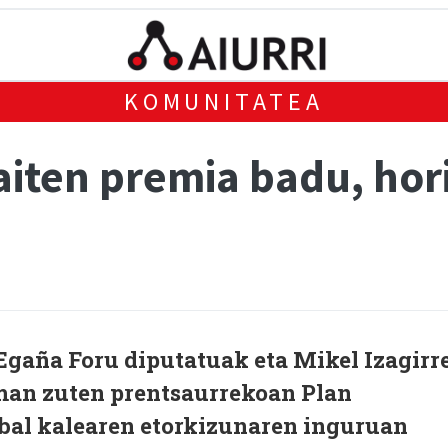
KOMUNITATEA
iten premia badu, hori
Egaña Foru diputatuak eta Mikel Izagirr
man zuten prentsaurrekoan Plan
abal kalearen etorkizunaren inguruan