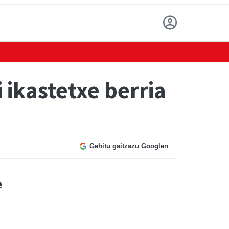
 ikastetxe berria
Gehitu gaitzazu Googlen
e