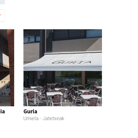
ia
Guria
Urnieta
- Jatetxeak