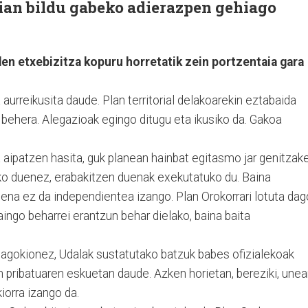
rian bildu gabeko adierazpen gehiago
en etxebizitza kopuru horretatik zein portzentaia gara
aurreikusita daude. Plan territorial delakoarekin eztabaida
behera. Alegazioak egingo ditugu eta ikusiko da. Gakoa
a aipatzen hasita, guk planean hainbat egitasmo jar genitzake
ko duenez, erabakitzen duenak exekutatuko du. Baina
dena ez da independientea izango. Plan Orokorrari lotuta dag
ingo beharrei erantzun behar dielako, baina baita
dagokionez, Udalak sustatutako batzuk babes ofizialekoak
en pribatuaren eskuetan daude. Azken horietan, bereziki, une
orra izango da.