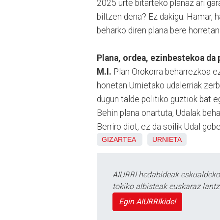
2025 urte bitarteko planaz ari ga
biltzen dena? Ez dakigu. Hamar, h
beharko diren plana bere horretan
Plana, ordea, ezinbestekoa da 
M.I.
Plan Orokorra beharrezkoa ez
honetan Urnietako udalerriak zerb
dugun talde politiko guztiok bat e
Behin plana onartuta, Udalak beha
Berriro diot, ez da soilik Udal gob
GIZARTEA
URNIETA
AIURRI hedabideak eskualdeko n
tokiko albisteak euskaraz lan
Egin AIURRIkide!