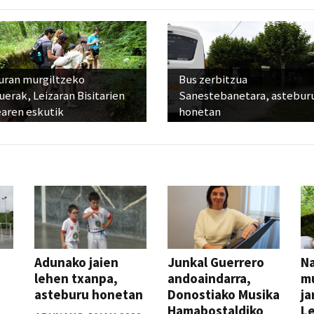
uran murgiltzeko
Bus zerbitzua
uerak, Leizaran Bisitarien
Sanestebanetara, astebur
earen eskutik
honetan
Adunako jaien
Junkal Guerrero
N
lehen txanpa,
andoaindarra,
mu
asteburu honetan
Donostiako Musika
ja
Hamabostaldiko
Le