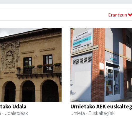
Erantzun
tako Udala
Urnietako AEK euskalteg
a
- Udaletxeak
Urnieta
- Euskaltegiak