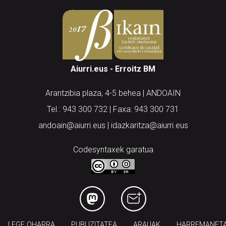
Aiurri.eus - Erroitz BM
Arantzibia plaza, 4-5 behea | ANDOAIN
Tel.: 943 300 732 | Faxa: 943 300 731
andoain@aiurri.eus | idazkaritza@aiurri.eus
Codesyntaxek garatua
LEGE OHARRA
PUBLIZITATEA
ARAUAK
HARREMANET