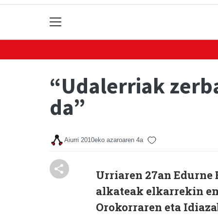
“Udalerriak zerba
da”
Aiurri
2010eko azaroaren 4a
Urriaren 27an Edurne 
alkateak elkarrekin e
Orokorraren eta Idiaz