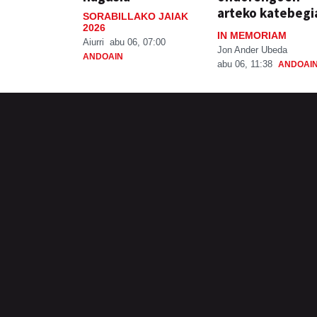
arteko katebegi
SORABILLAKO JAIAK
2026
IN MEMORIAM
Aiurri
abu 06, 07:00
Jon Ander Ubeda
ANDOAIN
abu 06, 11:38
ANDOAI