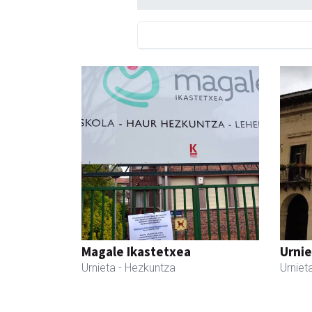
Magale Ikastetxea
Urnie
Urnieta
- Hezkuntza
Urniet