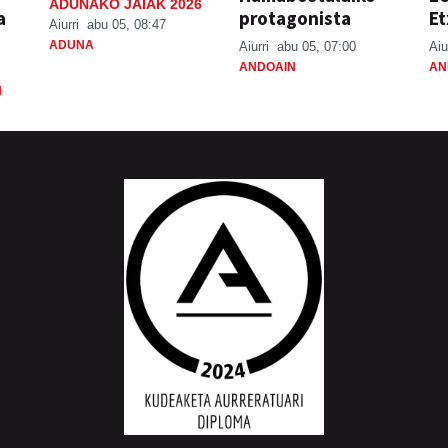
ADUNAKO JAIAK 2026
a
protagonista
Et
Aiurri
abu 05, 08:47
ADUNA
Aiurri
abu 05, 07:00
Aiu
ANDOAIN
AN
N