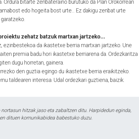
ra. Ordura bitarte zenbateraino burutuko da Plan Orokorrean
amabost edo hogeita bost urte... Ez dakigu zenbat urte
 garatzeko.
proiektu zehatz batzuk martxan jartzeko...
, ezinbestekoa da ikastetxe berria martxan jartzeko. Une
aiten premia badu hori ikastetxe berriarena da. Ordezkaritza
giten dugu horretan, gainera.
rrezko den guztia egingo du ikastetxe berria eraikitzeko.
ernu taldearen interesa. Udal ordezkari guztiena, baizik.
ortasun hitzak jaso eta zabaltzen ditu. Harpidedun eginda,
tzen dituen komunikabidea babestuko duzu.