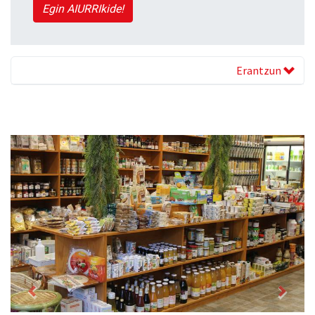
Egin AIURRIkide!
Erantzun
Previous
Next