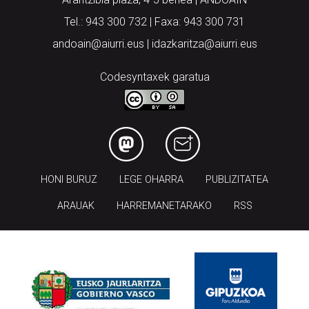
Tel.: 943 300 732 | Faxa: 943 300 731
andoain@aiurri.eus | idazkaritza@aiurri.eus
Codesyntaxek garatua
HONI BURUZ
LEGE OHARRA
PUBLIZITATEA
ARAUAK
HARREMANETARAKO
RSS