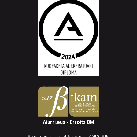
Aiurri.eus - Erroitz BM
Arantzibia plaza, 4-5 behea | ANDOAIN