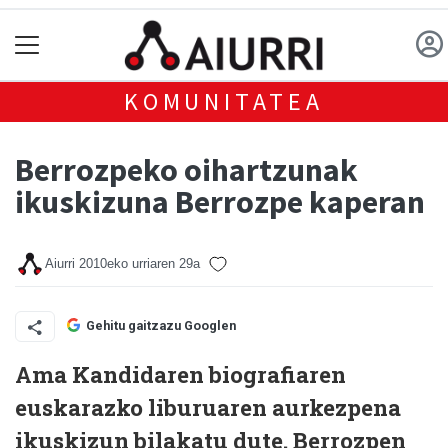
KOMUNITATEA
Berrozpeko oihartzunak
ikuskizuna Berrozpe kaperan
Aiurri
2010eko urriaren 29a
Gehitu gaitzazu Googlen
Ama Kandidaren biografiaren
euskarazko liburuaren aurkezpena
ikuskizun bilakatu dute. Berrozpen