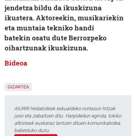
jendetza bildu da ikuskizuna
ikustera. Aktoreekin, musikariekin
eta muntaia tekniko handi
batekin osatu dute Berrozpeko
oihartzunak ikuskizuna.
Bideoa
GIZARTEA
AIURRI hedabideak eskualdeko nortasun hitzak
jaso eta zabaltzen ditu. Harpidedun eginda, tokiko
albisteak euskaraz lantzen dituen komunikabidea
babestuko duzu.