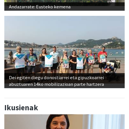
Andazarrate: Eusteko kemena
Dei egiten diegu donostiarrei eta gipuzkoarrei
abuztuaren 14ko mobilizazioan parte hartzera
Ikusienak