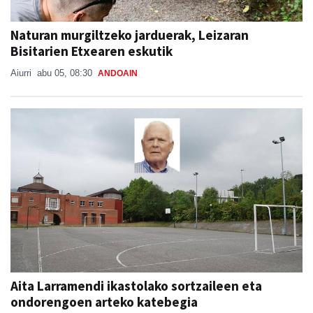
Naturan murgiltzeko jarduerak, Leizaran
Bisitarien Etxearen eskutik
Aiurri
abu 05, 08:30
ANDOAIN
Aita Larramendi ikastolako sortzaileen eta
ondorengoen arteko katebegia