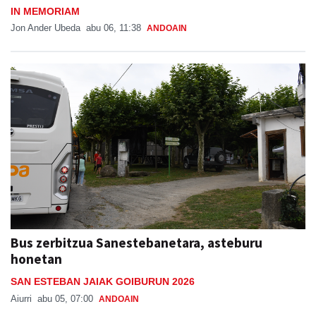
IN MEMORIAM
Jon Ander Ubeda
abu 06, 11:38
ANDOAIN
Bus zerbitzua Sanestebanetara, asteburu
honetan
SAN ESTEBAN JAIAK GOIBURUN 2026
Aiurri
abu 05, 07:00
ANDOAIN