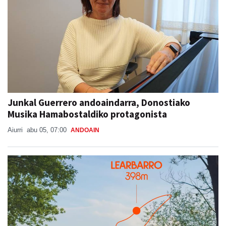
Junkal Guerrero andoaindarra, Donostiako
Musika Hamabostaldiko protagonista
Aiurri
abu 05, 07:00
ANDOAIN