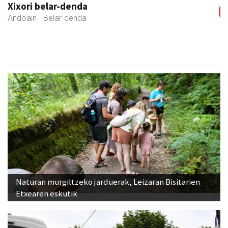
Bixente Otegi Lizaso S. L.
Asteasu
- Asfaltoak
Naturan murgiltzeko jarduerak, Leizaran Bisitarien
Etxearen eskutik