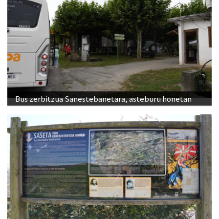
Bus zerbitzua Sanestebanetara, asteburu honetan