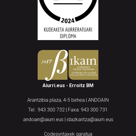
Aiurri.eus - Erroitz BM
Arantzibia plaza, 4-5 behea | ANDOAIN
Tel.: 943 300 732 | Faxa: 943 300 731
andoain@aiurri.eus | idazkaritza@aiurri.eus
Codesyntaxek garatua