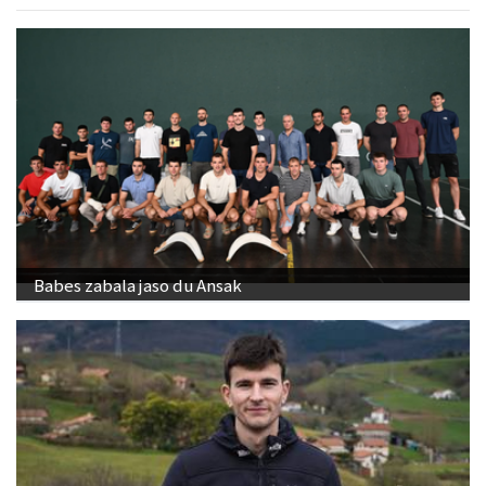
Babes zabala jaso du Ansak