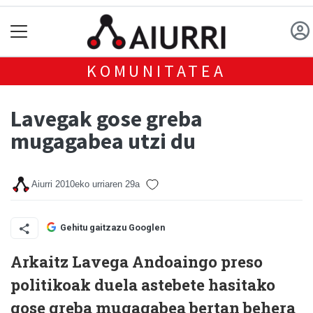
KOMUNITATEA
Lavegak gose greba
mugagabea utzi du
Aiurri
2010eko urriaren 29a
Gehitu gaitzazu Googlen
Arkaitz Lavega Andoaingo preso
politikoak duela astebete hasitako
gose greba mugagabea bertan behera