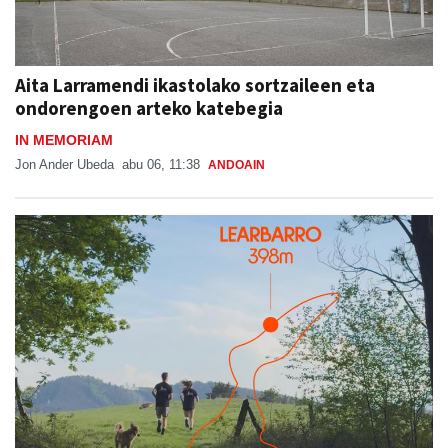
Aita Larramendi ikastolako sortzaileen eta
ondorengoen arteko katebegia
IN MEMORIAM
Jon Ander Ubeda
abu 06, 11:38
ANDOAIN