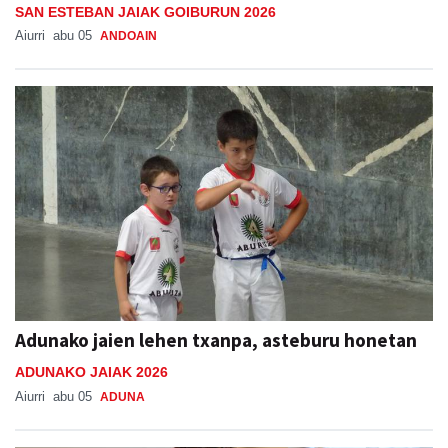
SAN ESTEBAN JAIAK GOIBURUN 2026
Aiurri
abu 05
ANDOAIN
Adunako jaien lehen txanpa, asteburu honetan
ADUNAKO JAIAK 2026
Aiurri
abu 05
ADUNA