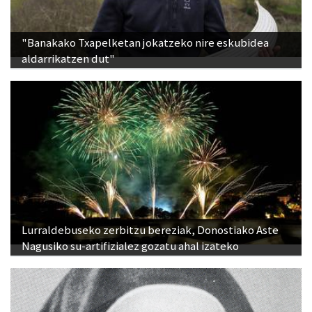
"Banakako Txapelketan jokatzeko nire eskubidea
aldarrikatzen dut"
Lurraldebuseko zerbitzu bereziak, Donostiako Aste
Nagusiko su-artifizialez gozatu ahal izateko