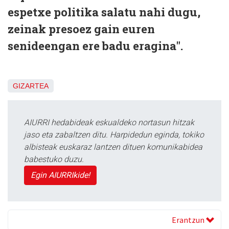
espetxe politika salatu nahi dugu,
zeinak presoez gain euren
senideengan ere badu eragina".
GIZARTEA
AIURRI hedabideak eskualdeko nortasun hitzak
jaso eta zabaltzen ditu. Harpidedun eginda, tokiko
albisteak euskaraz lantzen dituen komunikabidea
babestuko duzu.
Egin AIURRIkide!
Erantzun