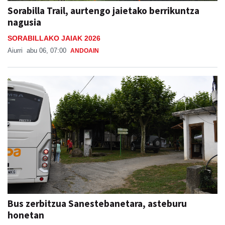
Sorabilla Trail, aurtengo jaietako berrikuntza
nagusia
SORABILLAKO JAIAK 2026
Aiurri
abu 06, 07:00
ANDOAIN
Bus zerbitzua Sanestebanetara, asteburu
honetan