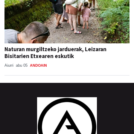
Naturan murgiltzeko jarduerak, Leizaran
Bisitarien Etxearen eskutik
Aiurri
abu 05
ANDOAIN