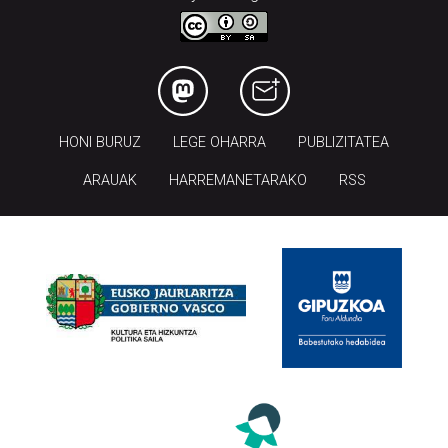
HONI BURUZ
LEGE OHARRA
PUBLIZITATEA
ARAUAK
HARREMANETARAKO
RSS