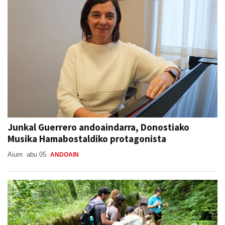
Junkal Guerrero andoaindarra, Donostiako
Musika Hamabostaldiko protagonista
Aiurri
abu 05
ANDOAIN