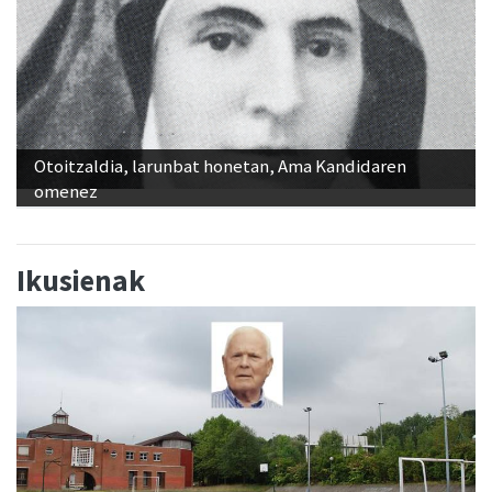
Otoitzaldia, larunbat honetan, Ama Kandidaren
omenez
Ikusienak