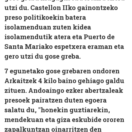
utzi du. Castellon IIko gainontzeko
preso politikoekin batera
isolamenduan zuten kidea
isolamendutik atera eta Puerto de
Santa Mariako espetxera eraman eta
gero utzi du gose greba.
7 egunetako gose grebaren ondoren
Arkaitzek 4 kilo baino gehiago galdu
zituen. Andoaingo ezker abertzaleak
presoek pairatzen duten egoera
salatu du, "honekin guztiarekin,
mendekuan eta giza eskubide ororen
zapalkuntzan oinarritzen den