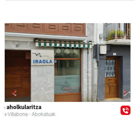
Previous
Next
Egape Ikastola
Urnieta
- Hezkuntza