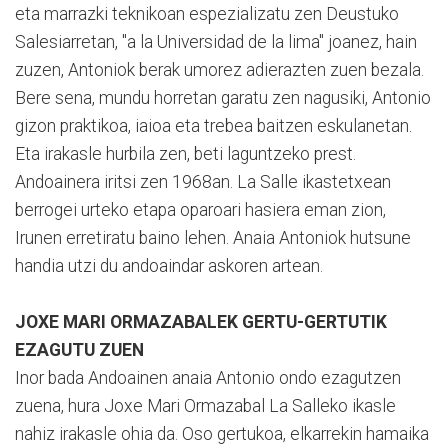
eta marrazki teknikoan espezializatu zen Deustuko
Salesiarretan, "a la Universidad de la lima" joanez, hain
zuzen, Antoniok berak umorez adierazten zuen bezala.
Bere sena, mundu horretan garatu zen nagusiki, Antonio
gizon praktikoa, iaioa eta trebea baitzen eskulanetan.
Eta irakasle hurbila zen, beti laguntzeko prest.
Andoainera iritsi zen 1968an. La Salle ikastetxean
berrogei urteko etapa oparoari hasiera eman zion,
Irunen erretiratu baino lehen. Anaia Antoniok hutsune
handia utzi du andoaindar askoren artean.
JOXE MARI ORMAZABALEK GERTU-GERTUTIK
EZAGUTU ZUEN
Inor bada Andoainen anaia Antonio ondo ezagutzen
zuena, hura Joxe Mari Ormazabal La Salleko ikasle
nahiz irakasle ohia da. Oso gertukoa, elkarrekin hamaika