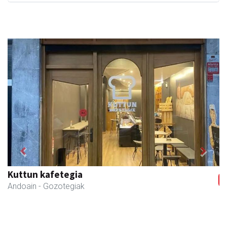
Previous
Next
Kuttun kafetegia
Andoain
- Gozotegiak