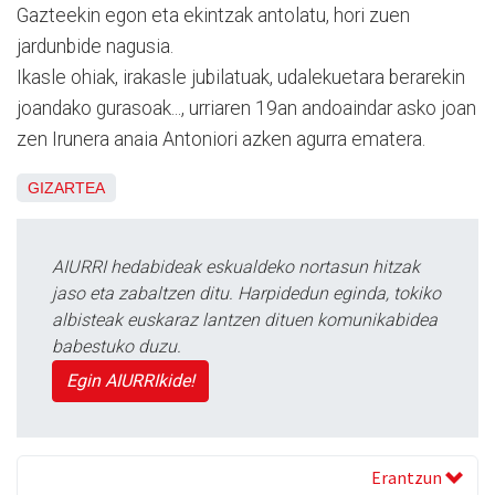
Gazteekin egon eta ekintzak antolatu, hori zuen
jardunbide nagusia.
Ikasle ohiak, irakasle jubilatuak, udalekuetara berarekin
joandako gurasoak..., urriaren 19an andoaindar asko joan
zen Irunera anaia Antoniori azken agurra ematera.
GIZARTEA
AIURRI hedabideak eskualdeko nortasun hitzak
jaso eta zabaltzen ditu. Harpidedun eginda, tokiko
albisteak euskaraz lantzen dituen komunikabidea
babestuko duzu.
Egin AIURRIkide!
Erantzun