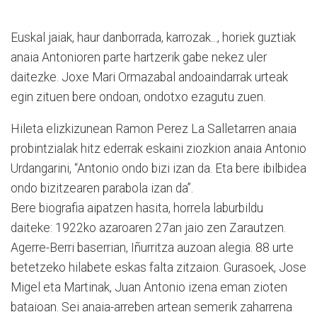
Euskal jaiak, haur danborrada, karrozak..., horiek guztiak
anaia Antonioren parte hartzerik gabe nekez uler
daitezke. Joxe Mari Ormazabal andoaindarrak urteak
egin zituen bere ondoan, ondotxo ezagutu zuen.
Hileta elizkizunean Ramon Perez La Salletarren anaia
probintzialak hitz ederrak eskaini ziozkion anaia Antonio
Urdangarini, “Antonio ondo bizi izan da. Eta bere ibilbidea
ondo bizitzearen parabola izan da”.
Bere biografia aipatzen hasita, horrela laburbildu
daiteke: 1922ko azaroaren 27an jaio zen Zarautzen.
Agerre-Berri baserrian, Iñurritza auzoan alegia. 88 urte
betetzeko hilabete eskas falta zitzaion. Gurasoek, Jose
Migel eta Martinak, Juan Antonio izena eman zioten
bataioan. Sei anaia-arreben artean semerik zaharrena