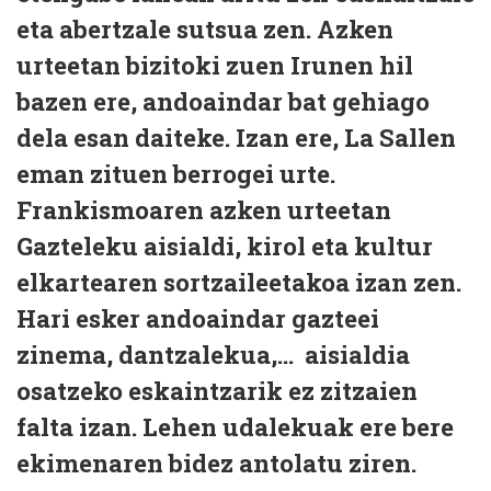
eta abertzale sutsua zen. Azken
urteetan bizitoki zuen Irunen hil
bazen ere, andoaindar bat gehiago
dela esan daiteke. Izan ere, La Sallen
eman zituen berrogei urte.
Frankismoaren azken urteetan
Gazteleku aisialdi, kirol eta kultur
elkartearen sortzaileetakoa izan zen.
Hari esker andoaindar gazteei
zinema, dantzalekua,... aisialdia
osatzeko eskaintzarik ez zitzaien
falta izan. Lehen udalekuak ere bere
ekimenaren bidez antolatu ziren.