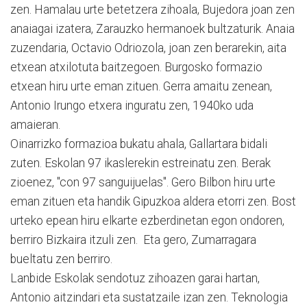
zen. Hamalau urte betetzera zihoala, Bujedora joan zen
anaiagai izatera, Zarauzko hermanoek bultzaturik. Anaia
zuzendaria, Octavio Odriozola, joan zen berarekin, aita
etxean atxilotuta baitzegoen. Burgosko formazio
etxean hiru urte eman zituen. Gerra amaitu zenean,
Antonio Irungo etxera inguratu zen, 1940ko uda
amaieran.
Oinarrizko formazioa bukatu ahala, Gallartara bidali
zuten. Eskolan 97 ikaslerekin estreinatu zen. Berak
zioenez, "con 97 sanguijuelas". Gero Bilbon hiru urte
eman zituen eta handik Gipuzkoa aldera etorri zen. Bost
urteko epean hiru elkarte ezberdinetan egon ondoren,
berriro Bizkaira itzuli zen. Eta gero, Zumarragara
bueltatu zen berriro.
Lanbide Eskolak sendotuz zihoazen garai hartan,
Antonio aitzindari eta sustatzaile izan zen. Teknologia