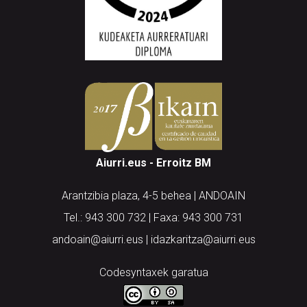
Aiurri.eus - Erroitz BM
Arantzibia plaza, 4-5 behea | ANDOAIN
Tel.: 943 300 732 | Faxa: 943 300 731
andoain@aiurri.eus | idazkaritza@aiurri.eus
Codesyntaxek garatua