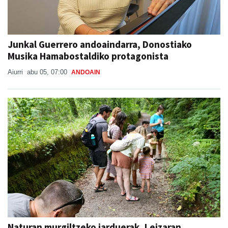
Junkal Guerrero andoaindarra, Donostiako
Musika Hamabostaldiko protagonista
Aiurri
abu 05, 07:00
ANDOAIN
Naturan murgiltzeko jarduerak, Leizaran