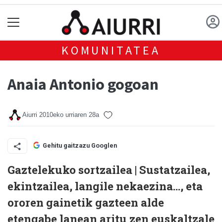
KOMUNITATEA
Anaia Antonio gogoan
Aiurri
2010eko urriaren 28a
Gehitu gaitzazu Googlen
Gaztelekuko sortzailea | Sustatzailea,
ekintzailea, langile nekaezina..., eta
ororen gainetik gazteen alde
etengabe lanean aritu zen euskaltzale