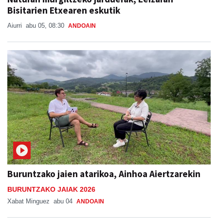
Bisitarien Etxearen eskutik
Aiurri
abu 05, 08:30
ANDOAIN
Buruntzako jaien atarikoa, Ainhoa Aiertzarekin
BURUNTZAKO JAIAK 2026
Xabat Minguez
abu 04
ANDOAIN