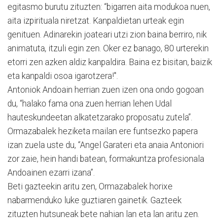
egitasmo burutu zituzten: “bigarren aita modukoa nuen,
aita izpirituala niretzat. Kanpaldietan urteak egin
genituen. Adinarekin joateari utzi zion baina berriro, nik
animatuta, itzuli egin zen. Oker ez banago, 80 urterekin
etorri zen azken aldiz kanpaldira. Baina ez bisitan, baizik
eta kanpaldi osoa igarotzera!".
Antoniok Andoain herrian zuen izen ona ondo gogoan
du, “halako fama ona zuen herrian lehen Udal
hauteskundeetan alkatetzarako proposatu zutela”.
Ormazabalek heziketa mailan ere funtsezko papera
izan zuela uste du, “Angel Garateri eta anaia Antoniori
zor zaie, hein handi batean, formakuntza profesionala
Andoainen ezarri izana”.
Beti gazteekin aritu zen, Ormazabalek horixe
nabarmenduko luke guztiaren gainetik. Gazteek
zituzten hutsuneak bete nahian lan eta lan aritu zen.