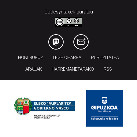
Codesyntaxek garatua
HONI BURUZ
LEGE OHARRA
PUBLIZITATEA
ARAUAK
HARREMANETARAKO
RSS