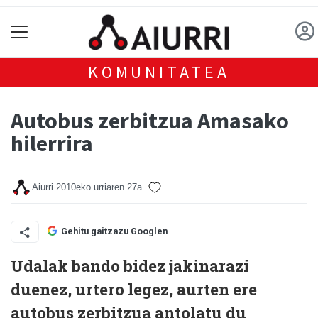
KOMUNITATEA
Autobus zerbitzua Amasako
hilerrira
Aiurri
2010eko urriaren 27a
Gehitu gaitzazu Googlen
Udalak bando bidez jakinarazi
duenez, urtero legez, aurten ere
autobus zerbitzua antolatu du