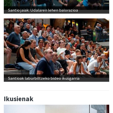
Santio jaiak: Udalaren lehen balorazioa
Santioak laburbiltzeko bideo ikusgarria
Ikusienak