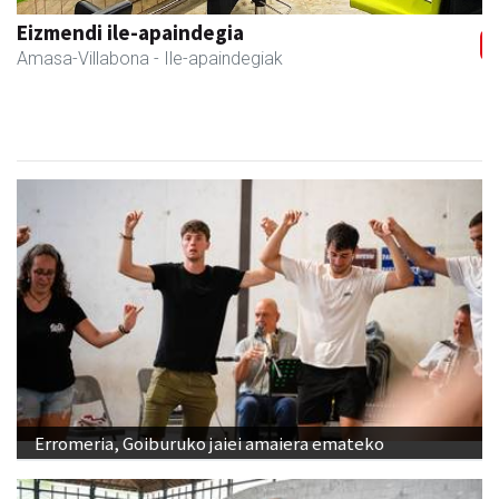
Fleming Herri Eskola
Amasa-Villabona
- Hezkuntza
Erromeria, Goiburuko jaiei amaiera emateko