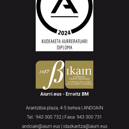
Aiurri.eus - Erroitz BM
Arantzibia plaza, 4-5 behea | ANDOAIN
Tel.: 943 300 732 | Faxa: 943 300 731
andoain@aiurri.eus | idazkaritza@aiurri.eus