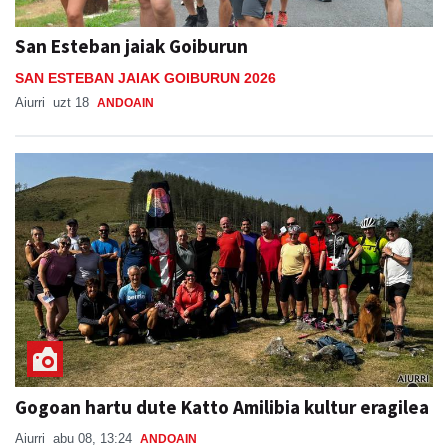
San Esteban jaiak Goiburun
SAN ESTEBAN JAIAK GOIBURUN 2026
Aiurri
uzt 18
ANDOAIN
Gogoan hartu dute Katto Amilibia kultur eragilea
Aiurri
abu 08, 13:24
ANDOAIN