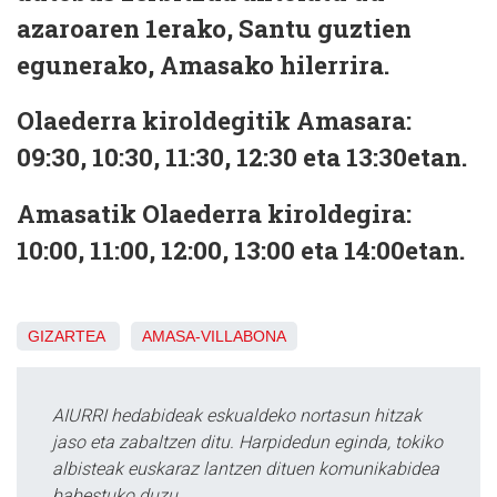
azaroaren 1erako, Santu guztien
egunerako, Amasako hilerrira.
Olaederra kiroldegitik Amasara:
09:30, 10:30, 11:30, 12:30 eta 13:30etan.
Amasatik Olaederra kiroldegira:
10:00, 11:00, 12:00, 13:00 eta 14:00etan.
GIZARTEA
AMASA-VILLABONA
AIURRI hedabideak eskualdeko nortasun hitzak
jaso eta zabaltzen ditu. Harpidedun eginda, tokiko
albisteak euskaraz lantzen dituen komunikabidea
babestuko duzu.