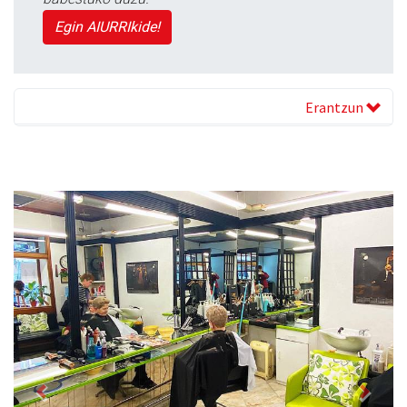
Egin AIURRIkide!
Erantzun
Previous
Next