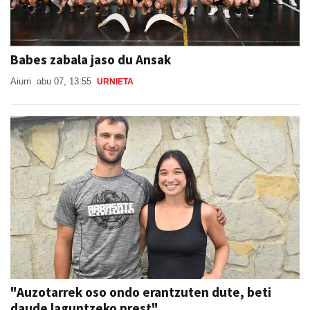
Babes zabala jaso du Ansak
Aiurri
abu 07, 13:55
URNIETA
"Auzotarrek oso ondo erantzuten dute, beti
daude laguntzeko prest"