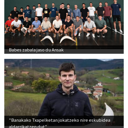
Babes zabala jaso du Ansak
"Banakako Txapelketan jokatzeko nire eskubidea
aldarrikatzen dut"