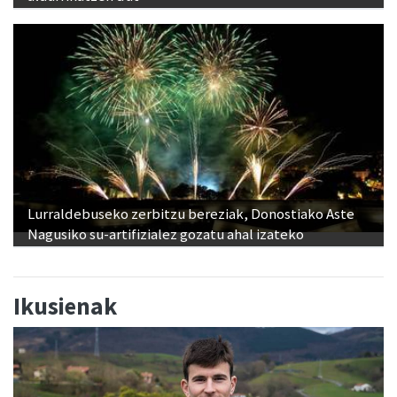
Lurraldebuseko zerbitzu bereziak, Donostiako Aste
Nagusiko su-artifizialez gozatu ahal izateko
Ikusienak