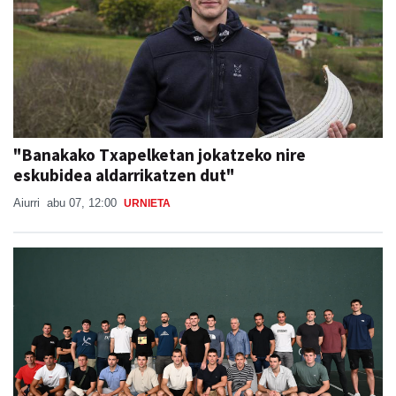
"Banakako Txapelketan jokatzeko nire
eskubidea aldarrikatzen dut"
Aiurri
abu 07, 12:00
URNIETA