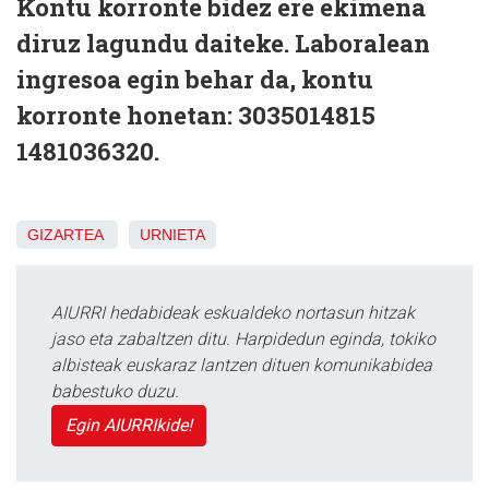
Kontu korronte bidez ere ekimena
diruz lagundu daiteke. Laboralean
ingresoa egin behar da, kontu
korronte honetan: 3035014815
1481036320.
GIZARTEA
URNIETA
AIURRI hedabideak eskualdeko nortasun hitzak
jaso eta zabaltzen ditu. Harpidedun eginda, tokiko
albisteak euskaraz lantzen dituen komunikabidea
babestuko duzu.
Egin AIURRIkide!