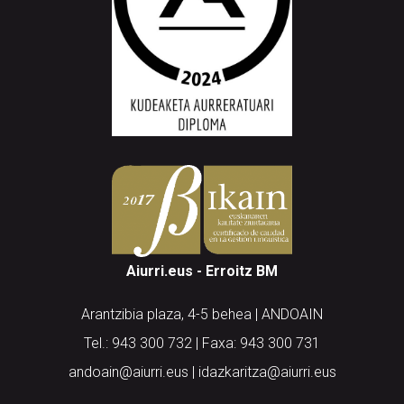
Aiurri.eus - Erroitz BM
Arantzibia plaza, 4-5 behea | ANDOAIN
Tel.: 943 300 732 | Faxa: 943 300 731
andoain@aiurri.eus | idazkaritza@aiurri.eus