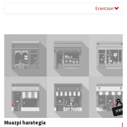
Erantzun
Previous
Next
Muazpi harategia