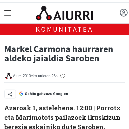
KOMUNITATEA
Markel Carmona haurraren
aldeko jaialdia Saroben
Aiurri
2010eko urriaren 26a
Gehitu gaitzazu Googlen
Azaroak 1, astelehena. 12:00 |
Porrotx
eta Marimotots pailazoek
ikuskizun
berezia eskainiko dute Saroben,