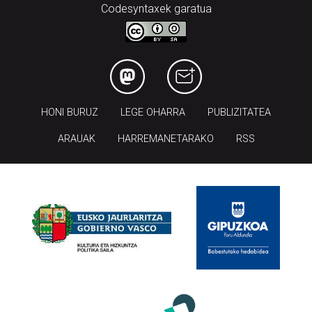
Codesyntaxek garatua
HONI BURUZ
LEGE OHARRA
PUBLIZITATEA
ARAUAK
HARREMANETARAKO
RSS