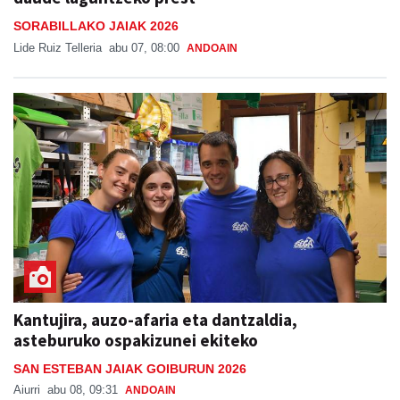
SORABILLAKO JAIAK 2026
Lide Ruiz Telleria
abu 07, 08:00
ANDOAIN
Kantujira, auzo-afaria eta dantzaldia,
asteburuko ospakizunei ekiteko
SAN ESTEBAN JAIAK GOIBURUN 2026
Aiurri
abu 08, 09:31
ANDOAIN