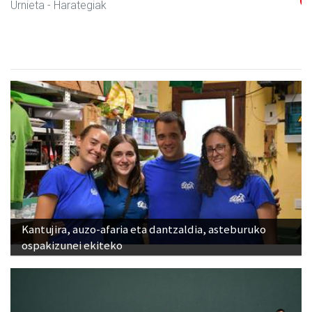
Urnieta
- Harategiak
Kantujira, auzo-afaria eta dantzaldia, asteburuko
ospakizunei ekiteko