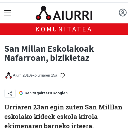
KOMUNITATEA
San Millan Eskolakoak
Nafarroan, bizikletaz
Aiurri
2010eko urriaren 25a
Gehitu gaitzazu Googlen
Urriaren 23an egin zuten San Milllan
eskolako kideek eskola kirola
ekimenaren barneko irteera.