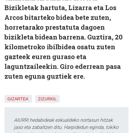
Bizikletak hartuta, Lizarra eta Los
Arcos bitarteko bidea bete zuten,
horretarako prestatuta dagoen
bizikleta bidean barrena. Guztira, 20
kilometroko ibilbidea osatu zuten
gazteek euren guraso eta
laguntzaileekin. Giro ederrean pasa
zuten eguna guztiek ere.
GIZARTEA
ZIZURKIL
AIURRI hedabideak eskualdeko nortasun hitzak
jaso eta zabaltzen ditu. Harpidedun eginda, tokiko