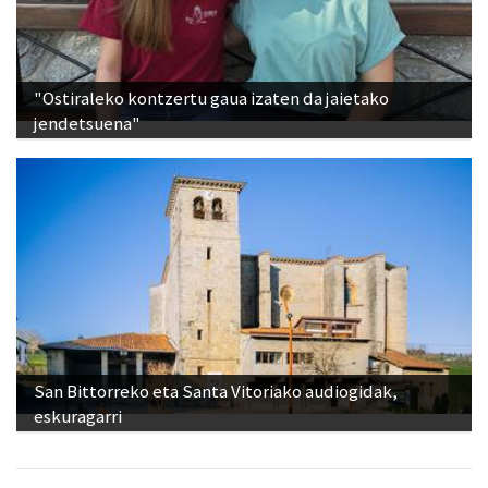
"Ostiraleko kontzertu gaua izaten da jaietako
jendetsuena"
San Bittorreko eta Santa Vitoriako audiogidak,
eskuragarri