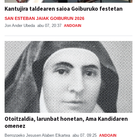
Kantujira taldearen saioa Goiburuko festetan
SAN ESTEBAN JAIAK GOIBURUN 2026
Jon Ander Ubeda
abu 07, 20:37
ANDOAIN
Otoitzaldia, larunbat honetan, Ama Kandidaren
omenez
Berrozpeko Jesusen Alaben Elkartea
abu 07, 09:25
ANDOAIN