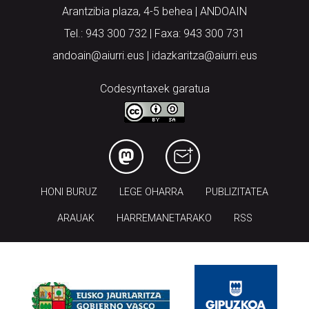
Arantzibia plaza, 4-5 behea | ANDOAIN
Tel.: 943 300 732 | Faxa: 943 300 731
andoain@aiurri.eus | idazkaritza@aiurri.eus
Codesyntaxek garatua
HONI BURUZ
LEGE OHARRA
PUBLIZITATEA
ARAUAK
HARREMANETARAKO
RSS