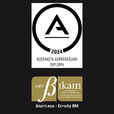
Aiurri.eus - Erroitz BM