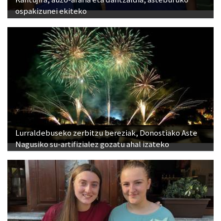
ospakizunei ekiteko
Lurraldebuseko zerbitzu bereziak, Donostiako Aste
Nagusiko su-artifizialez gozatu ahal izateko