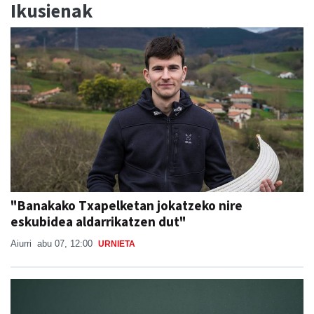
Ikusienak
"Banakako Txapelketan jokatzeko nire
eskubidea aldarrikatzen dut"
Aiurri
abu 07, 12:00
URNIETA