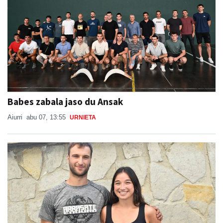
Babes zabala jaso du Ansak
Aiurri
abu 07, 13:55
URNIETA