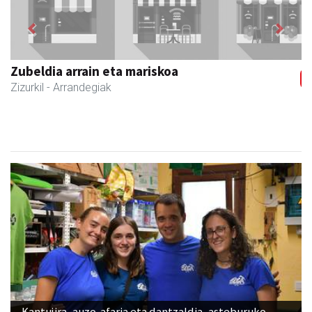
Previous
Next
Zubeldia arrain eta mariskoa
Zizurkil
- Arrandegiak
Kantujira, auzo-afaria eta dantzaldia, asteburuko