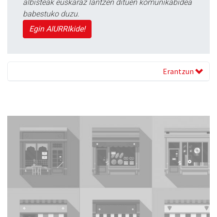
albisteak euskaraz lantzen dituen komunikabidea
babestuko duzu.
Egin AIURRIkide!
Erantzun