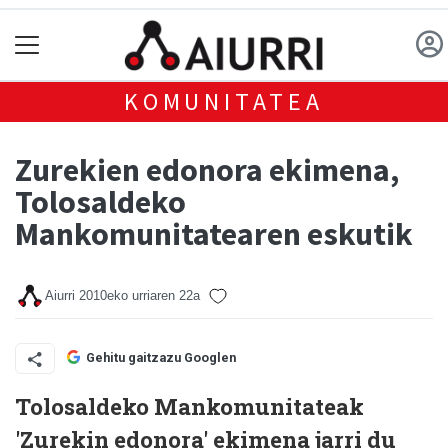
KOMUNITATEA
Zurekien edonora ekimena,
Tolosaldeko
Mankomunitatearen eskutik
Aiurri
2010eko urriaren 22a
Gehitu gaitzazu Googlen
Tolosaldeko Mankomunitateak
'Zurekin edonora' ekimena jarri du