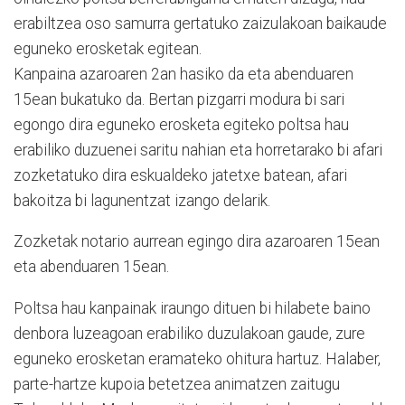
erabiltzea oso samurra gertatuko zaizulakoan baikaude
eguneko erosketak egitean.
Kanpaina azaroaren 2an hasiko da eta abenduaren
15ean bukatuko da. Bertan pizgarri modura bi sari
egongo dira eguneko erosketa egiteko poltsa hau
erabiliko duzuenei saritu nahian eta horretarako bi afari
zozketatuko dira eskualdeko jatetxe batean, afari
bakoitza bi lagunentzat izango delarik.
Zozketak notario aurrean egingo dira azaroaren 15ean
eta abenduaren 15ean.
Poltsa hau kanpainak iraungo dituen bi hilabete baino
denbora luzeagoan erabiliko duzulakoan gaude, zure
eguneko erosketan eramateko ohitura hartuz. Halaber,
parte-hartze kupoia betetzea animatzen zaitugu