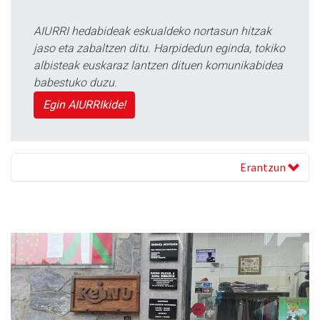
AIURRI hedabideak eskualdeko nortasun hitzak
jaso eta zabaltzen ditu. Harpidedun eginda, tokiko
albisteak euskaraz lantzen dituen komunikabidea
babestuko duzu.
Egin AIURRIkide!
Erantzun