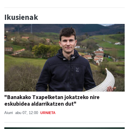
Ikusienak
"Banakako Txapelketan jokatzeko nire
eskubidea aldarrikatzen dut"
Aiurri
abu 07, 12:00
URNIETA