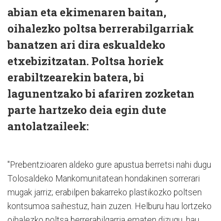
abian eta ekimenaren baitan,
oihalezko poltsa berrerabilgarriak
banatzen ari dira eskualdeko
etxebizitzatan. Poltsa horiek
erabiltzearekin batera, bi
lagunentzako bi afariren zozketan
parte hartzeko deia egin dute
antolatzaileek:
"Prebentzioaren aldeko gure apustua berretsi nahi dugu
Tolosaldeko Mankomunitatean hondakinen sorrerari
mugak jarriz; erabilpen bakarreko plastikozko poltsen
kontsumoa saihestuz, hain zuzen. Helburu hau lortzeko
oihalezko poltsa berrerabilgarria ematen dizugu, hau