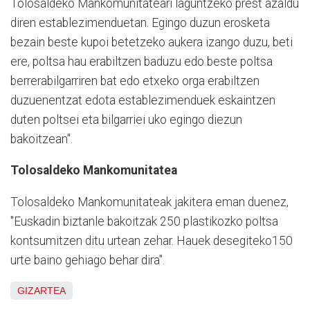
Tolosaldeko Mankomunitateari laguntzeko prest azaldu
diren establezimenduetan. Egingo duzun erosketa
bezain beste kupoi betetzeko aukera izango duzu, beti
ere, poltsa hau erabiltzen baduzu edo beste poltsa
berrerabilgarriren bat edo etxeko orga erabiltzen
duzuenentzat edota establezimenduek eskaintzen
duten poltsei eta bilgarriei uko egingo diezun
bakoitzean".
Tolosaldeko Mankomunitatea
Tolosaldeko Mankomunitateak jakitera eman duenez,
"Euskadin biztanle bakoitzak 250 plastikozko poltsa
kontsumitzen ditu urtean zehar. Hauek desegiteko150
urte baino gehiago behar dira".
GIZARTEA