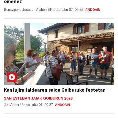
omenez
Berrozpeko Jesusen Alaben Elkartea
abu 07, 09:25
ANDOAIN
Kantujira taldearen saioa Goiburuko festetan
SAN ESTEBAN JAIAK GOIBURUN 2026
Jon Ander Ubeda
abu 07, 20:37
ANDOAIN