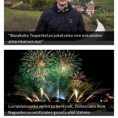
"Banakako Txapelketan jokatzeko nire eskubidea
aldarrikatzen dut"
Lurraldebuseko zerbitzu bereziak, Donostiako Aste
Nagusiko su-artifizialez gozatu ahal izateko