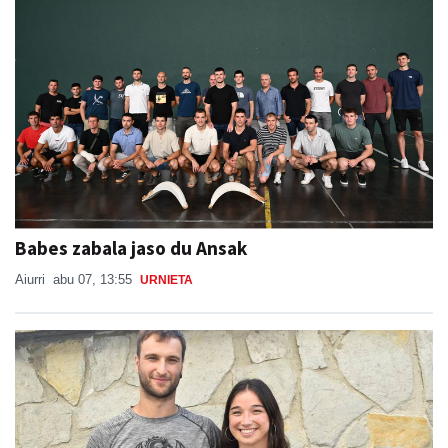
Babes zabala jaso du Ansak
Aiurri
abu 07, 13:55
URNIETA