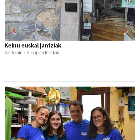
Previous
Next
Keinu euskal jantziak
Andoain
- Arropa-dendak