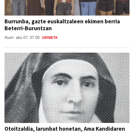
Burrunba, gazte euskaltzaleen ekimen berria
Beterri-Buruntzan
Aiurri
abu 07, 07:00
URNIETA
Otoitzaldia, larunbat honetan, Ama Kandidaren