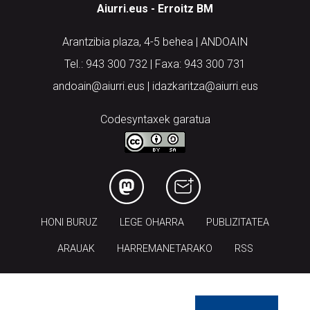
Aiurri.eus - Erroitz BM
Arantzibia plaza, 4-5 behea | ANDOAIN
Tel.: 943 300 732 | Faxa: 943 300 731
andoain@aiurri.eus | idazkaritza@aiurri.eus
Codesyntaxek garatua
HONI BURUZ
LEGE OHARRA
PUBLIZITATEA
ARAUAK
HARREMANETARAKO
RSS