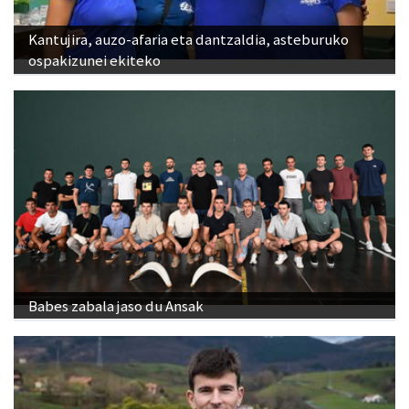
Kantujira, auzo-afaria eta dantzaldia, asteburuko
ospakizunei ekiteko
Babes zabala jaso du Ansak