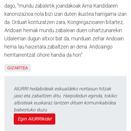
dago, "mundu zabaletik joandakoak Ama Kandidaren
kanonizazioa nola bizi izan duten ikustea harrigarria izan
da. Orduan konturatzen zara, Kongregazioaren bitartez,
Andoain herriak mundu zabalean duen oihartzunarekin.
Udalerrian dugun altxor bat da, munduan zehar Andoain
herria lau haizetara zabaltzen ari dena. Andoaingo
herritarrentzat ohore handia da hori".
GIZARTEA
AIURRI hedabideak eskualdeko nortasun hitzak
jaso eta zabaltzen ditu. Harpidedun eginda, tokiko
albisteak euskaraz lantzen dituen komunikabidea
babestuko duzu.
Egin AIURRIkide!