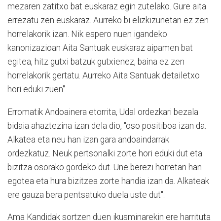
mezaren zatitxo bat euskaraz egin zutelako. Gure aita
errezatu zen euskaraz. Aurreko bi elizkizunetan ez zen
horrelakorik izan. Nik espero nuen igandeko
kanonizazioan Aita Santuak euskaraz aipamen bat
egitea, hitz gutxi batzuk gutxienez, baina ez zen
horrelakorik gertatu. Aurreko Aita Santuak detailetxo
hori eduki zuen".
Erromatik Andoainera etorrita, Udal ordezkari bezala
bidaia ahaztezina izan dela dio, "oso positiboa izan da.
Alkatea eta neu han izan gara andoaindarrak
ordezkatuz. Neuk pertsonalki zorte hori eduki dut eta
bizitza osorako gordeko dut. Une berezi horretan han
egotea eta hura bizitzea zorte handia izan da. Alkateak
ere gauza bera pentsatuko duela uste dut".
Ama Kandidak sortzen duen ikusminarekin ere harrituta