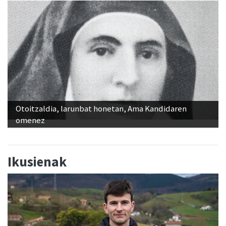
Otoitzaldia, larunbat honetan, Ama Kandidaren
omenez
Ikusienak