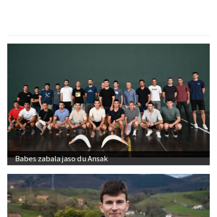
Babes zabala jaso du Ansak