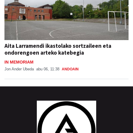
Aita Larramendi ikastolako sortzaileen eta
ondorengoen arteko katebegia
IN MEMORIAM
Jon Ander Ubeda
abu 06, 11:38
ANDOAIN