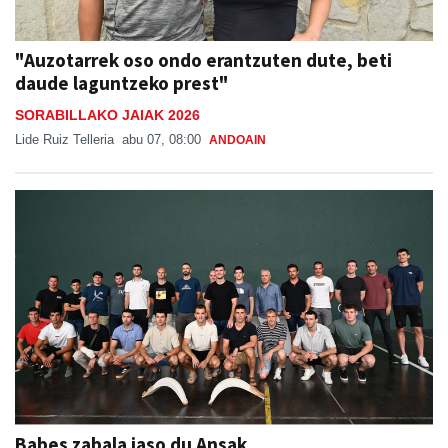
"Auzotarrek oso ondo erantzuten dute, beti
daude laguntzeko prest"
SORABILLAKO JAIAK 2026
Lide Ruiz Telleria
abu 07, 08:00
ANDOAIN
Babes zabala jaso du Ansak