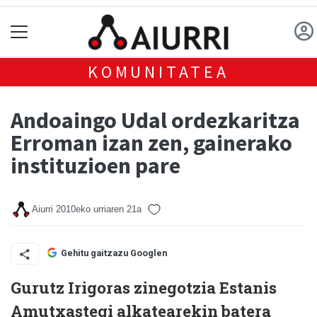
KOMUNITATEA
Andoaingo Udal ordezkaritza
Erroman izan zen, gainerako
instituzioen pare
Aiurri
2010eko urriaren 21a
Gehitu gaitzazu Googlen
Gurutz Irigoras zinegotzia Estanis
Amutxastegi alkatearekin batera