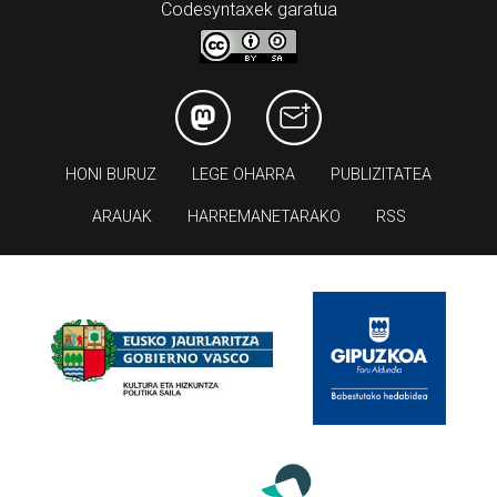
Codesyntaxek garatua
HONI BURUZ
LEGE OHARRA
PUBLIZITATEA
ARAUAK
HARREMANETARAKO
RSS