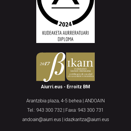
Aiurri.eus - Erroitz BM
Arantzibia plaza, 4-5 behea | ANDOAIN
Tel.: 943 300 732 | Faxa: 943 300 731
andoain@aiurri.eus | idazkaritza@aiurri.eus