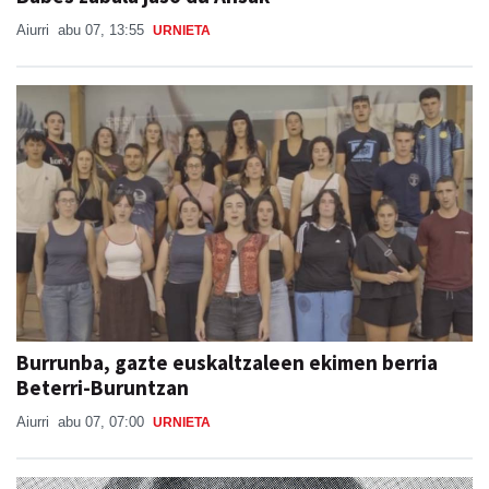
Aiurri
abu 07, 13:55
URNIETA
Burrunba, gazte euskaltzaleen ekimen berria
Beterri-Buruntzan
Aiurri
abu 07, 07:00
URNIETA