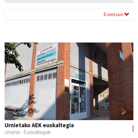
Erantzun
Previous
Next
Urnietako AEK euskaltegia
Urnieta
- Euskaltegiak