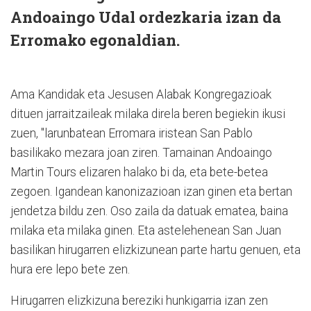
Andoaingo Udal ordezkaria izan da
Erromako egonaldian.
Ama Kandidak eta Jesusen Alabak Kongregazioak
dituen jarraitzaileak milaka direla beren begiekin ikusi
zuen, "larunbatean Erromara iristean San Pablo
basilikako mezara joan ziren. Tamainan Andoaingo
Martin Tours elizaren halako bi da, eta bete-betea
zegoen. Igandean kanonizazioan izan ginen eta bertan
jendetza bildu zen. Oso zaila da datuak ematea, baina
milaka eta milaka ginen. Eta astelehenean San Juan
basilikan hirugarren elizkizunean parte hartu genuen, eta
hura ere lepo bete zen.
Hirugarren elizkizuna bereziki hunkigarria izan zen