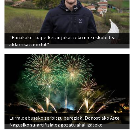
"Banakako Txapelketan jokatzeko nire eskubidea
aldarrikatzen dut"
Lurraldebuseko zerbitzu bereziak, Donostiako Aste
Nagusiko su-artifizialez gozatu ahal izateko