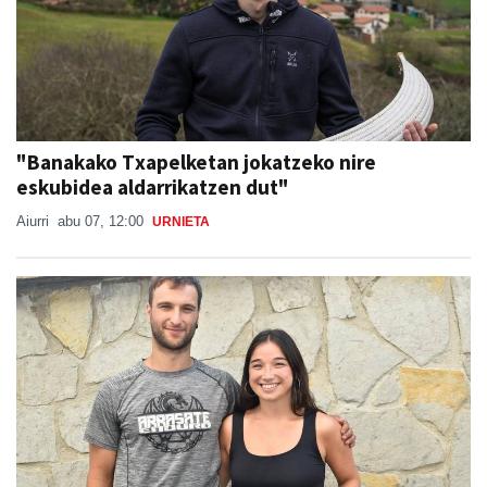
"Banakako Txapelketan jokatzeko nire
eskubidea aldarrikatzen dut"
Aiurri
abu 07, 12:00
URNIETA