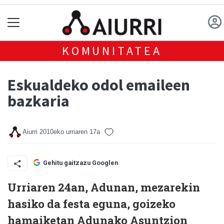
KOMUNITATEA
Eskualdeko odol emaileen
bazkaria
Aiurri
2010eko urriaren 17a
Gehitu gaitzazu Googlen
Urriaren 24an, Adunan, mezarekin
hasiko da festa eguna, goizeko
hamaiketan Adunako Asuntzion