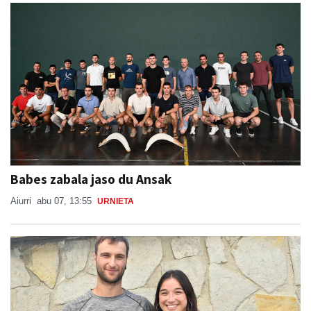
Babes zabala jaso du Ansak
Aiurri
abu 07, 13:55
URNIETA