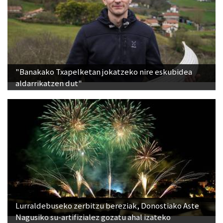
"Banakako Txapelketan jokatzeko nire eskubidea
aldarrikatzen dut"
Lurraldebuseko zerbitzu bereziak, Donostiako Aste
Nagusiko su-artifizialez gozatu ahal izateko