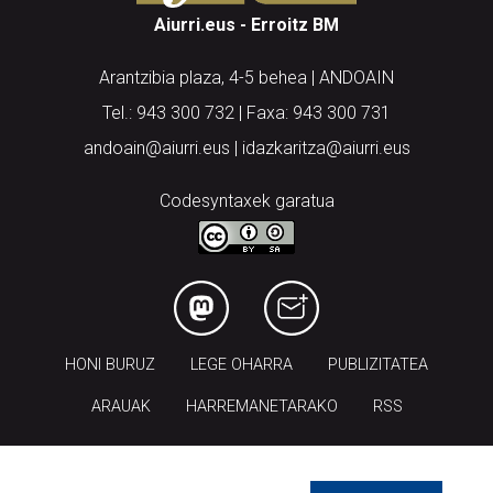
Aiurri.eus - Erroitz BM
Arantzibia plaza, 4-5 behea | ANDOAIN
Tel.: 943 300 732 | Faxa: 943 300 731
andoain@aiurri.eus | idazkaritza@aiurri.eus
Codesyntaxek garatua
HONI BURUZ
LEGE OHARRA
PUBLIZITATEA
ARAUAK
HARREMANETARAKO
RSS