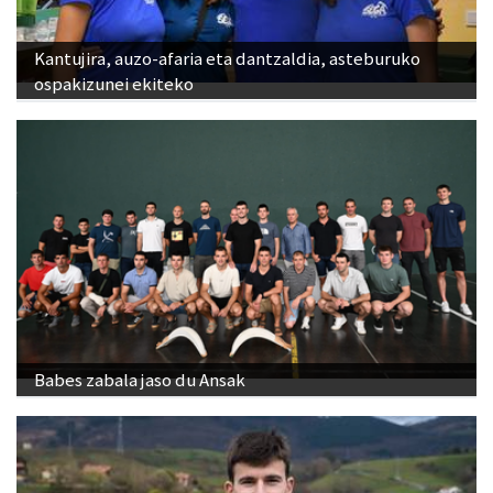
Kantujira, auzo-afaria eta dantzaldia, asteburuko
ospakizunei ekiteko
Babes zabala jaso du Ansak