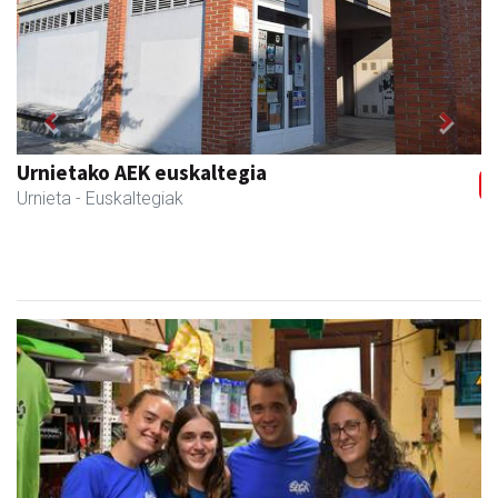
Previous
Next
Bixente Otegi Lizaso S. L.
Asteasu
- Asfaltoak