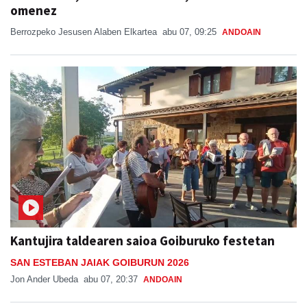
omenez
Berrozpeko Jesusen Alaben Elkartea
abu 07, 09:25
ANDOAIN
Kantujira taldearen saioa Goiburuko festetan
SAN ESTEBAN JAIAK GOIBURUN 2026
Jon Ander Ubeda
abu 07, 20:37
ANDOAIN