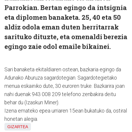
Parrokian. Bertan egingo da intsignia
eta diplomen banaketa. 25, 40 eta 50
aldiz odola eman duten herritarrak
sarituko dituzte, eta omenaldi berezia
egingo zaie odol emaile bikainei.
Sari banaketa ekitaldiaren ostean, bazkaria egingo da
Adunako Aburuza sagardotegian. Sagardotegietako
menua eskainiko dute, 30 euroren truke. Bazkarira joan
nahi duenak 943 008 209 telefono zenbakira deitu
behar du (Izaskun Miner).
Izena emateko epea urriaren 15ean bukatuko da, ostiral
honetan alegia.
GIZARTEA