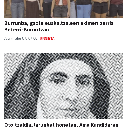
Burrunba, gazte euskaltzaleen ekimen berria
Beterri-Buruntzan
Aiurri
abu 07, 07:00
URNIETA
Otoitzaldia, larunbat honetan, Ama Kandidaren