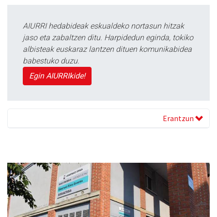
AIURRI hedabideak eskualdeko nortasun hitzak
jaso eta zabaltzen ditu. Harpidedun eginda, tokiko
albisteak euskaraz lantzen dituen komunikabidea
babestuko duzu.
Egin AIURRIkide!
Erantzun