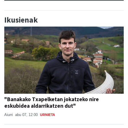
Ikusienak
"Banakako Txapelketan jokatzeko nire
eskubidea aldarrikatzen dut"
Aiurri
abu 07, 12:00
URNIETA