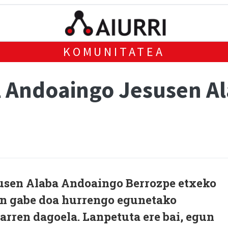
KOMUNITATEA
l Andoaingo Jesusen Al
usen Alaba Andoaingo Berrozpe etxeko
an gabe doa hurrengo egunetako
arren dagoela. Lanpetuta ere bai, egun