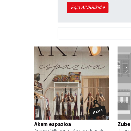
Egin AIURRIkide!
Akam espazioa
Zubel
Amasa-Villabona
- Arropa-dendak
Zizurki