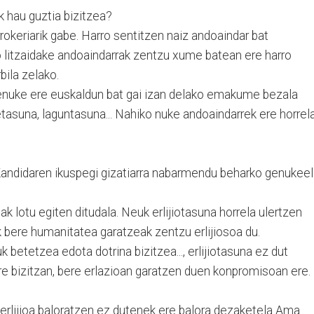
 hau guztia bizitzea?
rokeriarik gabe. Harro sentitzen naiz andoaindar bat
 litzaidake andoaindarrak zentzu xume batean ere harro
bila zelako.
genuke ere euskaldun bat gai izan delako emakume bezala
tasuna, laguntasuna... Nahiko nuke andoaindarrek ere horrel
 Kandidaren ikuspegi gizatiarra nabarmendu beharko genukee
iak lotu egiten ditudala. Neuk erlijiotasuna horrela ulertzen
 bere humanitatea garatzeak zentzu erlijiosoa du.
k betetzea edota dotrina bizitzea..., erlijiotasuna ez dut
bere bizitzan, bere erlazioan garatzen duen konpromisoan ere.
 erlijioa baloratzen ez dutenek ere balora dezaketela Ama