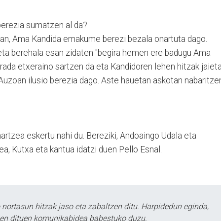
 berezia sumatzen al da?
rrean, Ama Kandida emakume berezi bezala onartuta dago.
 eta berehala esan zidaten "begira hemen ere badugu Ama
rrada etxeraino sartzen da eta Kandidoren lehen hitzak jaiet
 Auzoan ilusio berezia dago. Aste hauetan askotan nabaritze
hartzea eskertu nahi du. Bereziki, Andoaingo Udala eta
ea, Kutxa eta kantua idatzi duen Pello Esnal.
ortasun hitzak jaso eta zabaltzen ditu. Harpidedun eginda,
tzen dituen komunikabidea babestuko duzu.