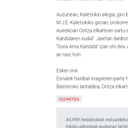
Auzunean, Kaletxikin alegia, giro
M.J.E. Kaletxikiko giroan, oroko
Aurrekoan Ontza elkartean sartu
Kandidaren irudia". Jaietan danbo
"Gora Ama Kandida" izan ohi dira.
ari naiz hori.
Esker ona
Esnalek hainbat eragileren parte 
Basteroko lantaldea, Ontza elkart
GIZARTEA
AIURRI hedabideak eskualdeko n
tokiko albisteak euskaraz lan