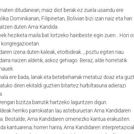
aten ditudanean, maiz diot berak ez zuela usaindu ere
blika Dominikanan, Filipinetan, Bolivian bizi izan naiz eta han
ratzen duten Ama Kandida.
 heziketa maila bat lortzeko hainbeste egin zuen... Hori 
 kongregazioetan.
ren izena duten kaleak, etorbideak..., poztu egiten nau
darra naizen aldetik, askoz gehiago. Beraz, alde horretatik
 hauek.
ala ere bada, lanak eta betebeharrak metatuz doaz eta guzt
tuko diren ekitaldi guztien bitartez hurbiltasuna adierazi
a.
engan bizitza barrutik hartzeko laguntzen digun.
taldeak herriko parrokiatan lau asteburuetan Ama Kandidaren
ara. Bestalde, Ama Kandidaren omenezko kantua erakusten.
i da kantuarena; horren harira, Ama Kandidaren interpretazioa