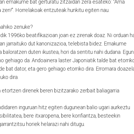
ean emakume bat gerturatu zitzaidan zera esateko: "Ama
zen!". Horrelakoak entzuteak hunkitu egiten nau.
 nahiko zenuke?
dik 1996ko beatifikazioan joan ez zirenak doaz. Ni orduan h
rtan jarraituko dut kanonizazioa, telebista bidez. Emakume
 baloratzen duten ikustea, hori da sentitu nahi dudana. Egun
ino gehiago da: Andoainera laster Japoniatik talde bat etorrik
lde bat dator, eta gero gehiago etorriko dira. Erromara doazel
uko dira.
tortzen direnek beren bizitzarako zerbait baliagarria
didaren inguruan hitz egiten dugunean balio ugari aurkeztu
ibilitatea, bere itxaropena, bere konfiantza, besteekin
garrantzitsu horiek helarazi nahi ditugu.