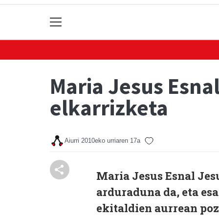
Maria Jesus Esna
elkarrizketa
Aiurri
2010eko urriaren 17a
Maria Jesus Esnal Jes
arduraduna da, eta es
ekitaldien aurrean poz