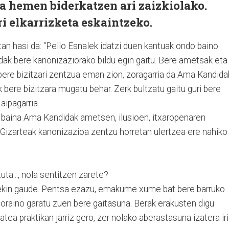
a hemen biderkatzen ari zaizkiolako.
ri elkarrizketa eskaintzeko.
tan hasi da: "Pello Esnalek idatzi duen kantuak ondo baino
ak bere kanonizaziorako bildu egin gaitu. Bere ametsak eta
ere bizitzari zentzua eman zion, zoragarria da Ama Kandida
 bere bizitzara mugatu behar. Zerk bultzatu gaitu guri bere
 aipagarria.
 baina Ama Kandidak ametsen, ilusioen, itxaropenaren
 Gizarteak kanonizazioa zentzu horretan ulertzea ere nahiko
uta..., nola sentitzen zarete?
arekin gaude. Pentsa ezazu, emakume xume bat bere barruko
n, noraino garatu zuen bere gaitasuna. Berak erakusten digu
atea praktikan jarriz gero, zer nolako aberastasuna izatera iri