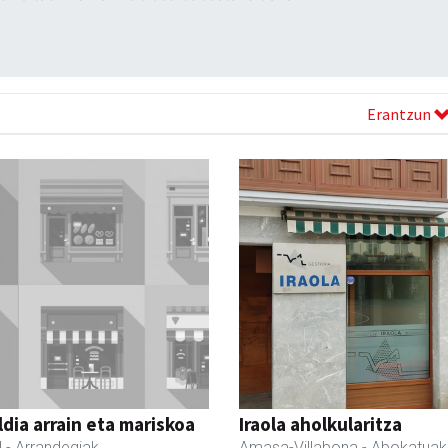
Erantzun
dia arrain eta mariskoa
Iraola aholkularitza
l
- Arrandegiak
Amasa-Villabona
- Abokatuak