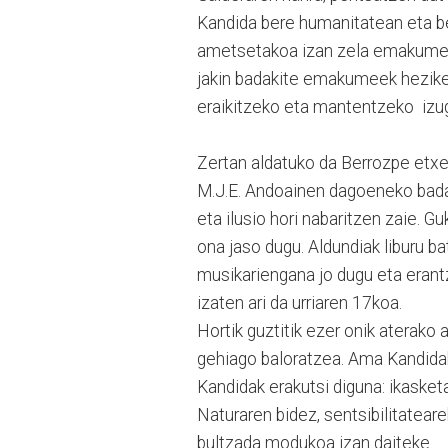
Kandida bere humanitatean eta be
ametsetakoa izan zela emakumeek 
jakin badakite emakumeek heziket
eraikitzeko eta mantentzeko izug
Zertan aldatuko da Berrozpe etx
M.J.E. Andoainen dagoeneko badag
eta ilusio hori nabaritzen zaie. G
ona jaso dugu. Aldundiak liburu ba
musikariengana jo dugu eta erant
izaten ari da urriaren 17koa.
Hortik guztitik ezer onik aterak
gehiago baloratzea. Ama Kandidak
Kandidak erakutsi diguna: ikasketa
Naturaren bidez, sentsibilitateare
bultzada modukoa izan daiteke.