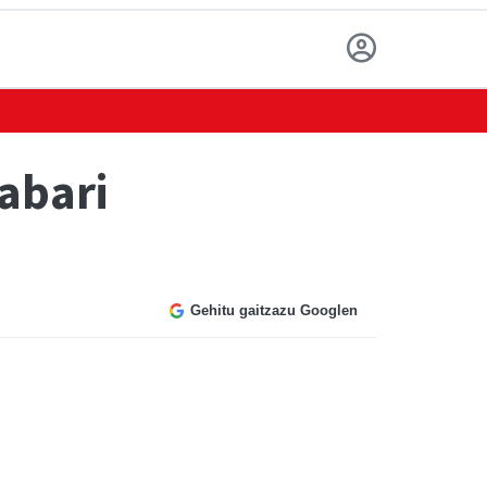
abari
Gehitu gaitzazu Googlen