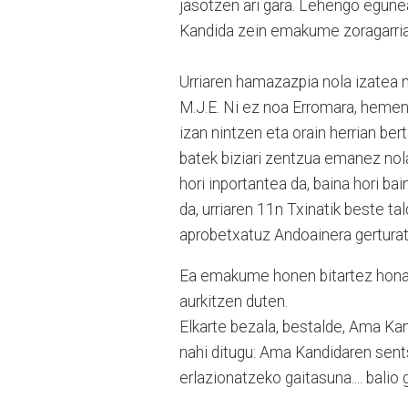
jasotzen ari gara. Lehengo egun
Kandida zein emakume zoragarria 
Urriaren hamazazpia nola izatea
M.J.E. Ni ez noa Erromara, hemen
izan nintzen eta orain herrian be
batek biziari zentzua emanez nola
hori inportantea da, baina hori ba
da, urriaren 11n Txinatik beste ta
aprobetxatuz Andoainera gerturat
Ea emakume honen bitartez hona e
aurkitzen duten.
Elkarte bezala, bestalde, Ama Kan
nahi ditugu: Ama Kandidaren sents
erlazionatzeko gaitasuna.... balio 