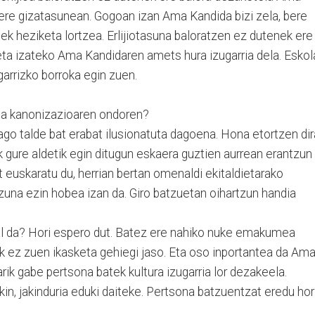
re gizatasunean. Gogoan izan Ama Kandida bizi zela, bere
heziketa lortzea. Erlijiotasuna baloratzen ez dutenek ere
a izateko Ama Kandidaren amets hura izugarria dela. Eskol
arrizko borroka egin zuen.
ea kanonizazioaren ondoren?
o talde bat erabat ilusionatuta dagoena. Hona etortzen dir
uk gure aldetik egin ditugun eskaera guztien aurrean erantzun
t euskaratu du, herrian bertan omenaldi ekitaldietarako
zuna ezin hobea izan da. Giro batzuetan oihartzun handia
o al da? Hori espero dut. Batez ere nahiko nuke emakumea
 ez zuen ikasketa gehiegi jaso. Eta oso inportantea da Am
rik gabe pertsona batek kultura izugarria lor dezakeela.
kin, jakinduria eduki daiteke. Pertsona batzuentzat eredu hor