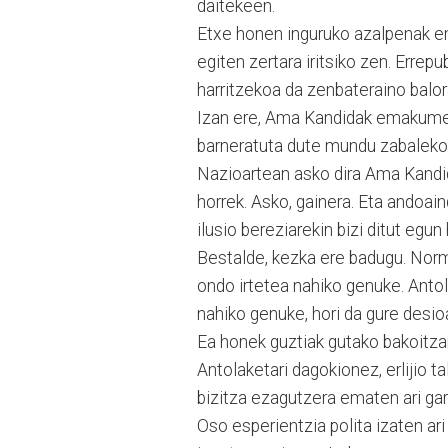
daitekeen.
Etxe honen inguruko azalpenak em
egiten zertara iritsiko zen. Errepu
harritzekoa da zenbateraino balo
Izan ere, Ama Kandidak emakumeek
barneratuta dute mundu zabaleko
Nazioartean asko dira Ama Kandida
horrek. Asko, gainera. Eta andoain
ilusio bereziarekin bizi ditut egun
Bestalde, kezka ere badugu. Norm
ondo irtetea nahiko genuke. Antola
nahiko genuke, hori da gure desio
Ea honek guztiak gutako bakoitzar
Antolaketari dagokionez, erlijio 
bizitza ezagutzera ematen ari g
Oso esperientzia polita izaten ar