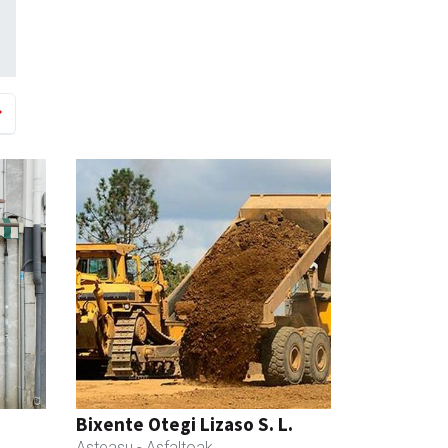
Bixente Otegi Lizaso S. L.
Asteasu
- Asfaltoak