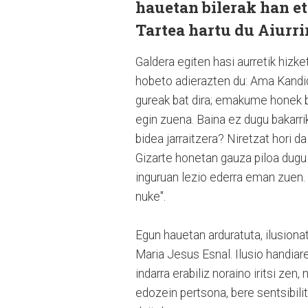
hauetan bilerak han et
Tartea hartu du Aiurri
Galdera egiten hasi aurretik hizke
hobeto adierazten du: Ama Kandid
gureak bat dira; emakume honek b
egin zuena. Baina ez dugu bakarrik
bidea jarraitzera? Niretzat hori da
Gizarte honetan gauza piloa dugu
inguruan lezio ederra eman zuen.
nuke".
Egun hauetan arduratuta, ilusionat
Maria Jesus Esnal. Ilusio handi
indarra erabiliz noraino iritsi ze
edozein pertsona, bere sentsibilit