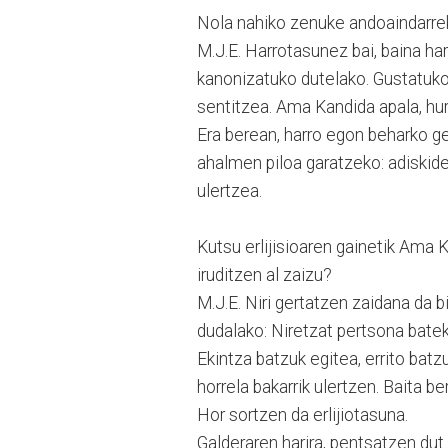
Nola nahiko zenuke andoaindarrek
M.J.E. Harrotasunez bai, baina har
kanonizatuko dutelako. Gustatuko
sentitzea. Ama Kandida apala, hur
Era berean, harro egon beharko 
ahalmen piloa garatzeko: adiskide
ulertzea.
Kutsu erlijisioaren gainetik Ama
iruditzen al zaizu?
M.J.E. Niri gertatzen zaidana da b
dudalako: Niretzat pertsona batek
Ekintza batzuk egitea, errito batzu
horrela bakarrik ulertzen. Baita 
Hor sortzen da erlijiotasuna.
Galderaren harira, pentsatzen dut