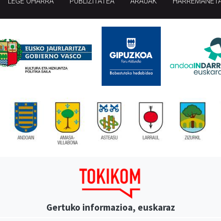
LEGE OHARRA
PUBLIZITATEA
ARAUAK
HARREMANET
Gertuko informazioa, euskaraz