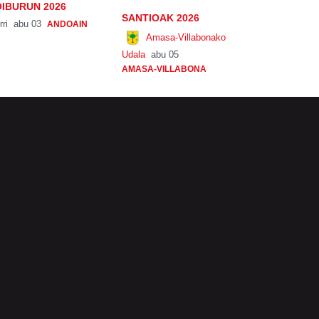
IBURUN 2026
SANTIOAK 2026
rri
abu 03
ANDOAIN
Amasa-Villabonako
Udala
abu 05
AMASA-VILLABONA