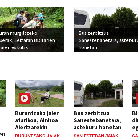
uran murgiltzeko
Bus zerbitzua
uerak, Leizaran Bisitarien
Sanestebanetara, astebur
earen eskutik
honetan
Buruntzako jaien
Bus zerbitzua
Bi
atarikoa, Ainhoa
Sanestebanetara,
di
Aiertzarekin
asteburu honetan
e
ien
BURUNTZAKO JAIAK
SAN ESTEBAN JAIAK
SA