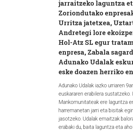
jarraitzeko laguntza e
Zoriondutako enpresak
Urritza jatetxea, Uzta
Andretegi lore ekoizpe
Hol-Atz SL egur trata
enpresa, Zabala sagard
Adunako Udalak eskura
eske doazen herriko e
Adunako Udalak iazko urriaren 9a
euskararen erabilera sustatzeko. 
Mankomunitateak ere laguntza em
harremanetan jarri eta bisitak eg
jasotzeko. Udalak emaitzak balora
erabaki du, baita laguntza eta aho