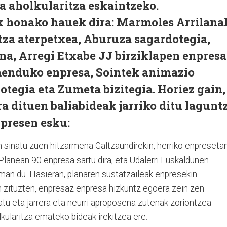
ta aholkularitza eskaintzeko.
 honako hauek dira: Marmoles Arrilana
rtza aterpetxea, Aburuza sagardotegia,
na, Arregi Etxabe JJ birziklapen enpresa
menduko enpresa, Sointek animazio
otegia eta Zumeta bizitegia. Horiez gain,
 dituen baliabideak jarriko ditu lagunt
npresen esku:
n sinatu zuen hitzarmena Galtzaundirekin, herriko enpreseta
Planean 90 enpresa sartu dira, eta Udalerri Euskaldunen
an du. Hasieran, planaren sustatzaileak enpresekin
in zituzten, enpresaz enpresa hizkuntz egoera zein zen
tu eta jarrera eta neurri aproposena zutenak zoriontzea
lkularitza emateko bideak irekitzea ere.