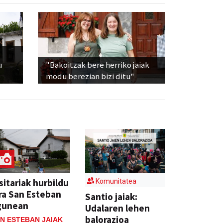
u
"Bakoitzak bere herriko jaiak
modu berezian bizi ditu"
sitariak hurbildu
Komunitatea
ra San Esteban
Santio jaiak:
gunean
Udalaren lehen
balorazioa
N ESTEBAN JAIAK