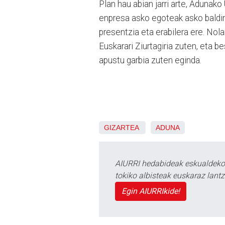
Plan hau abian jarri arte, Adunako
enpresa asko egoteak asko baldin
presentzia eta erabilera ere. Nola
Euskarari Ziurtagiria zuten, eta be
apustu garbia zuten eginda.
GIZARTEA
ADUNA
AIURRI hedabideak eskualdeko n
tokiko albisteak euskaraz lan
Egin AIURRIkide!