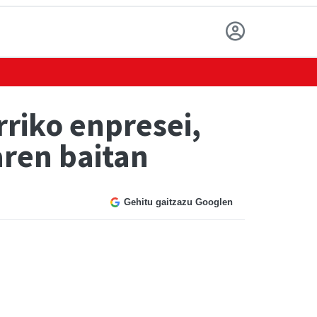
riko enpresei,
ren baitan
Gehitu gaitzazu Googlen