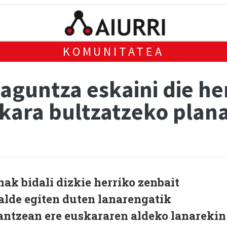
KOMUNITATEA
guntza eskaini die her
ara bultzatzeko plana
k bidali dizkie herriko zenbait
alde egiten duten lanarengatik
rantzean ere euskararen aldeko lanarekin