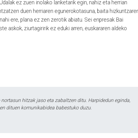
 Udalak ez zuen inolako lanketarik egin, nahiz eta herrian
tzatzen duen herriaren egunerokotasuna, baita hizkuntzare
nahi ere, plana ez zen zerotik abiatu. Sei enpresak Bai
ste askok, ziurtagiririk ez eduki arren, euskararen aldeko
ortasun hitzak jaso eta zabaltzen ditu. Harpidedun eginda,
tzen dituen komunikabidea babestuko duzu.