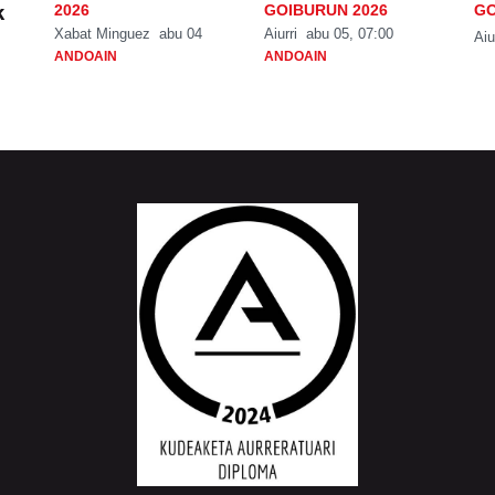
k
2026
GOIBURUN 2026
GO
Xabat Minguez
abu 04
Aiurri
abu 05, 07:00
Aiu
ANDOAIN
ANDOAIN