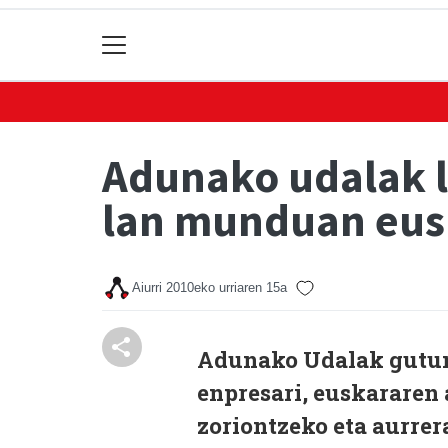
Adunako udalak la
lan munduan eusk
Aiurri
2010eko urriaren 15a
Adunako Udalak gutuna
enpresari, euskararen 
zoriontzeko eta aurre