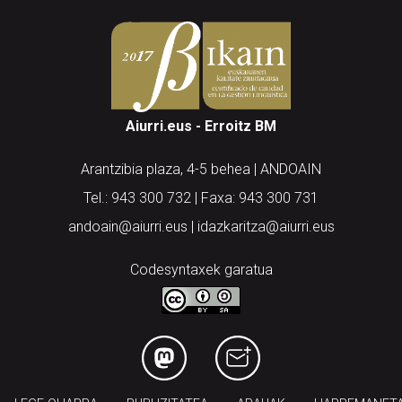
Aiurri.eus - Erroitz BM
Arantzibia plaza, 4-5 behea | ANDOAIN
Tel.: 943 300 732 | Faxa: 943 300 731
andoain@aiurri.eus | idazkaritza@aiurri.eus
Codesyntaxek garatua