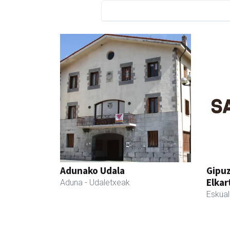
Adunako Udala
Gipu
Elkar
Aduna
- Udaletxeak
Eskua