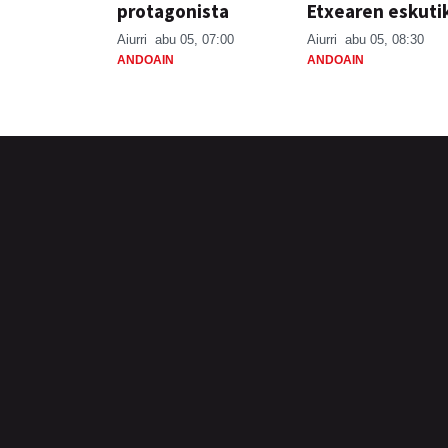
protagonista
Etxearen eskuti
Aiurri
abu 05, 07:00
Aiurri
abu 05, 08:30
ANDOAIN
ANDOAIN