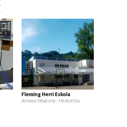
Fleming Herri Eskola
Amasa-Villabona
- Hezkuntza