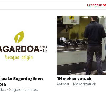
Erantzun
zkoako Sagardogileen
RN mekanizatuak
tea
Asteasu
- Mekanizatuak
ldea
- Sagardo elkartea