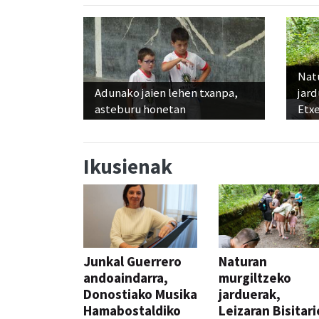
Nat
Adunako jaien lehen txanpa,
jard
asteburu honetan
Etx
Ikusienak
Junkal Guerrero
Naturan
andoaindarra,
murgiltzeko
Donostiako Musika
jarduerak,
Hamabostaldiko
Leizaran Bisitar