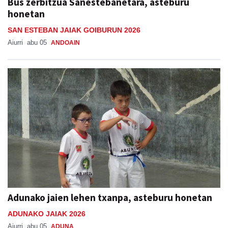
Bus zerbitzua Sanestebanetara, asteburu
honetan
SAN ESTEBAN JAIAK GOIBURUN 2026
Aiurri
abu 05
ANDOAIN
Adunako jaien lehen txanpa, asteburu honetan
ADUNAKO JAIAK 2026
Aiurri
abu 05
ADUNA