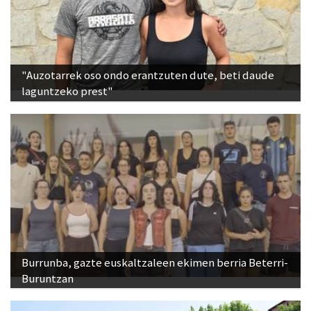
"Auzotarrek oso ondo erantzuten dute, beti daude
laguntzeko prest"
Burrunba, gazte euskaltzaleen ekimen berria Beterri-
Buruntzan