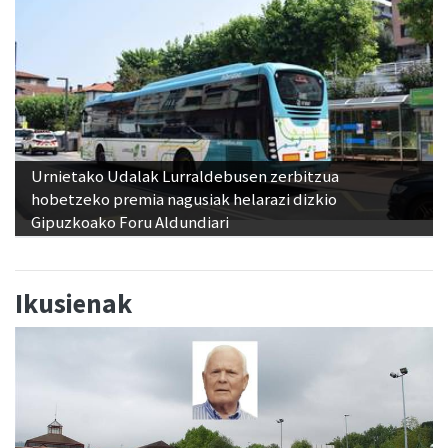
Urnietako Udalak Lurraldebusen zerbitzua
hobetzeko premia nagusiak helarazi dizkio
Gipuzkoako Foru Aldundiari
Ikusienak