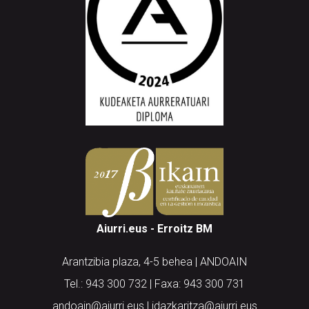
Aiurri.eus - Erroitz BM
Arantzibia plaza, 4-5 behea | ANDOAIN
Tel.: 943 300 732 | Faxa: 943 300 731
andoain@aiurri.eus | idazkaritza@aiurri.eus