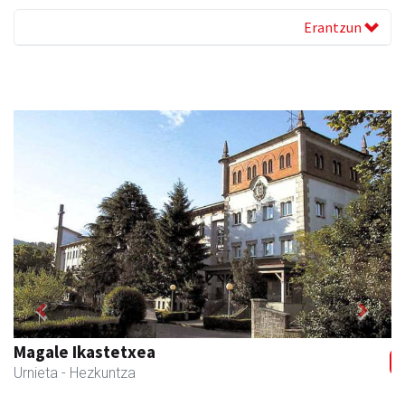
Erantzun
Previous
Next
Magale Ikastetxea
Urnieta
- Hezkuntza