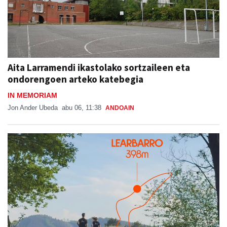
Aita Larramendi ikastolako sortzaileen eta
ondorengoen arteko katebegia
IN MEMORIAM
Jon Ander Ubeda
abu 06, 11:38
ANDOAIN