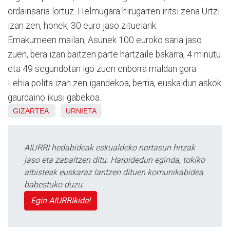
ordainsaria lortuz. Helmugara hirugarren iritsi zena Urtzi
izan zen, honek, 30 euro jaso zituelarik.
Emakumeen mailan, Asunek 100 euroko saria jaso
zuen, bera izan baitzen parte hartzaile bakarra, 4 minutu
eta 49 segundotan igo zuen enborra maldan gora.
Lehia polita izan zen igandekoa, berria, euskaldun askok
gaurdaino ikusi gabekoa.
GIZARTEA
URNIETA
AIURRI hedabideak eskualdeko nortasun hitzak
jaso eta zabaltzen ditu. Harpidedun eginda, tokiko
albisteak euskaraz lantzen dituen komunikabidea
babestuko duzu.
Egin AIURRIkide!