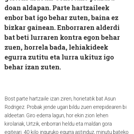
doan aldapan. Parte hartzaileek
enbor bat igo behar zuten, baina ez
bizkar gainean. Enborraren alderdi
bat beti lurraren kontra egon behar
zuen, horrela bada, lehiakideek
egurra zutitu eta lurra ukituz igo
behar izan zuten.
Bost parte hartzaile izan ziren, horietatik bat Asun
Rodrigez. Probak jende ugari bildu zuen errepidearen bi
aldeetan. Giro ederra lagun, hor ekin zion lehen
kirolariak, Urtzik, enborrari heldu eta maldan gora
egiteari. 40 kilo inguruko egurra astinduz, minutu bateko