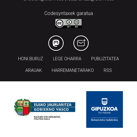
Codesyntaxek garatua
HONI BURUZ
LEGE OHARRA
PUBLIZITATEA
ARAUAK
HARREMANETARAKO
RSS