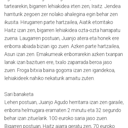
tartearekin, bigarren lehiakidea irten zen, Iraitz. Jendea
harriturik zegoen zer nolako ahalegina egin behar zen
ikusita. Hirugarren parte hartzailea, Aiatik etorritako
Haitz izan zen, bigarren lehiakidea ozta-ozta harrapatu
zuena. Laugarren postuan, Juanjo atera eta honek ere
enborra abiada bizian igo zuen. Azken parte hartzailea,
Asun izan zen. Emakumeak enborrarekin azken txanpan
lanak izan bazituen ere, txalo zaparrada beroa jaso
zuen. Froga bitxia baina gogorra izan zen igandekoa,
lehiakideek nahiko nekaturik amaitu zuten.
Sari banaketa
Lehen postuan, Juanjo Agudo herritarra izan zen garaile,
enborra helmugara eramaten 2 minutu eta 32 segundo
behar izan zituelarik. 100 euroko saria jaso zuen.
Bigarren postuan, Haitz aiarra geratu zen, 70 euroko