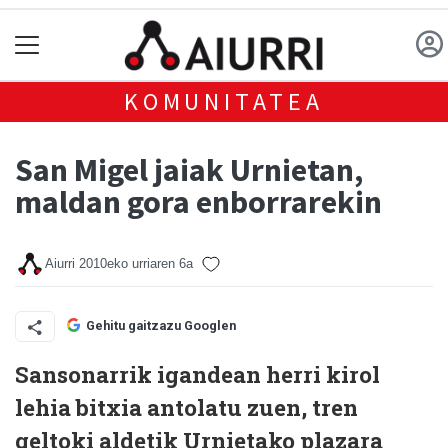
KOMUNITATEA
San Migel jaiak Urnietan,
maldan gora enborrarekin
Aiurri
2010eko urriaren 6a
Gehitu gaitzazu Googlen
Sansonarrik igandean herri kirol
lehia bitxia antolatu zuen, tren
geltoki aldetik Urnietako plazara