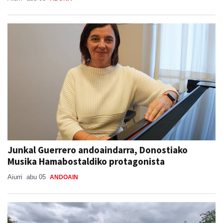
Junkal Guerrero andoaindarra, Donostiako
Musika Hamabostaldiko protagonista
Aiurri
abu 05
ANDOAIN