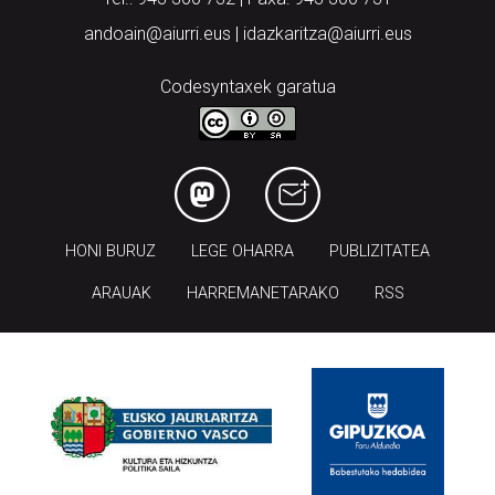
andoain@aiurri.eus | idazkaritza@aiurri.eus
Codesyntaxek garatua
HONI BURUZ
LEGE OHARRA
PUBLIZITATEA
ARAUAK
HARREMANETARAKO
RSS