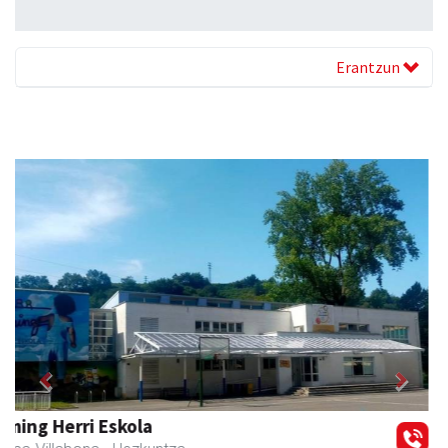
Erantzun
Previous
Next
Arindu fisioterapia eta osteopatia