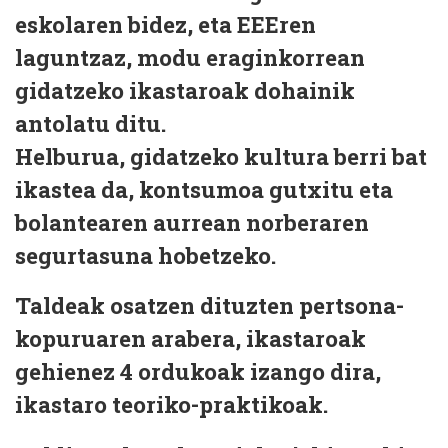
eskolaren bidez, eta EEEren
laguntzaz, modu eraginkorrean
gidatzeko ikastaroak dohainik
antolatu ditu.
Helburua, gidatzeko kultura berri bat
ikastea da, kontsumoa gutxitu eta
bolantearen aurrean norberaren
segurtasuna hobetzeko.
Taldeak osatzen dituzten pertsona-
kopuruaren arabera, ikastaroak
gehienez 4 ordukoak izango dira,
ikastaro teoriko-praktikoak.