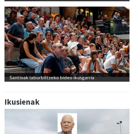
Santioak laburbiltzeko bideo ikusgarria
Ikusienak