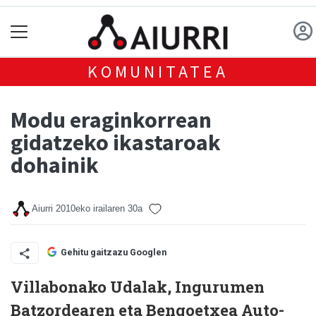
KOMUNITATEA
Modu eraginkorrean
gidatzeko ikastaroak
dohainik
Aiurri
2010eko irailaren 30a
Gehitu gaitzazu Googlen
Villabonako Udalak, Ingurumen
Batzordearen eta Bengoetxea Auto-