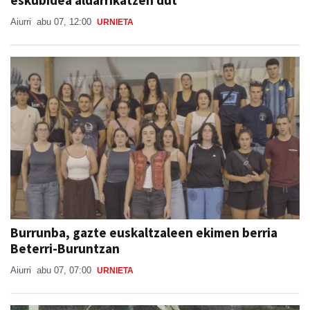
eskubidea aldarrikatzen dut"
Aiurri
abu 07, 12:00
URNIETA
Burrunba, gazte euskaltzaleen ekimen berria
Beterri-Buruntzan
Aiurri
abu 07, 07:00
URNIETA