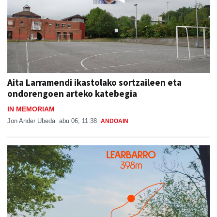
Aita Larramendi ikastolako sortzaileen eta
ondorengoen arteko katebegia
IN MEMORIAM
Jon Ander Ubeda
abu 06, 11:38
ANDOAIN