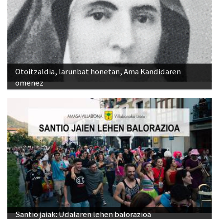
Otoitzaldia, larunbat honetan, Ama Kandidaren
omenez
Santio jaiak: Udalaren lehen balorazioa