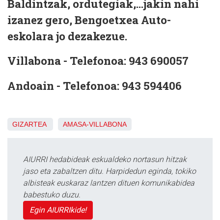
Baldintzak, ordutegiak,...jakin nahi
izanez gero, Bengoetxea Auto-
eskolara jo dezakezue.
Villabona - Telefonoa:
943 690057
Andoain - Telefonoa:
943 594406
GIZARTEA
AMASA-VILLABONA
AIURRI hedabideak eskualdeko nortasun hitzak
jaso eta zabaltzen ditu. Harpidedun eginda, tokiko
albisteak euskaraz lantzen dituen komunikabidea
babestuko duzu.
Egin AIURRIkide!