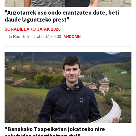
"Auzotarrek oso ondo erantzuten dute, beti
daude laguntzeko prest"
SORABILLAKO JAIAK 2026
Lide Ruiz Telleria
abu 07, 08:00
ANDOAIN
"Banakako Txapelketan jokatzeko nire