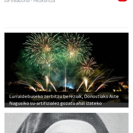
Amasa-Villabona
- Fisioterapia
Lurraldebuseko zerbitzu bereziak, Donostiako Aste
Nagusiko su-artifizialez gozatu ahal izateko