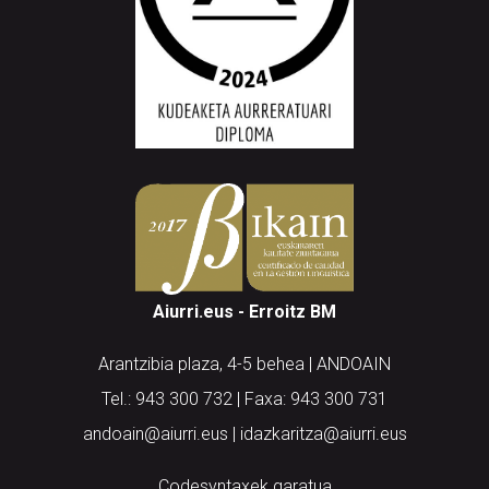
Aiurri.eus - Erroitz BM
Arantzibia plaza, 4-5 behea | ANDOAIN
Tel.: 943 300 732 | Faxa: 943 300 731
andoain@aiurri.eus | idazkaritza@aiurri.eus
Codesyntaxek garatua