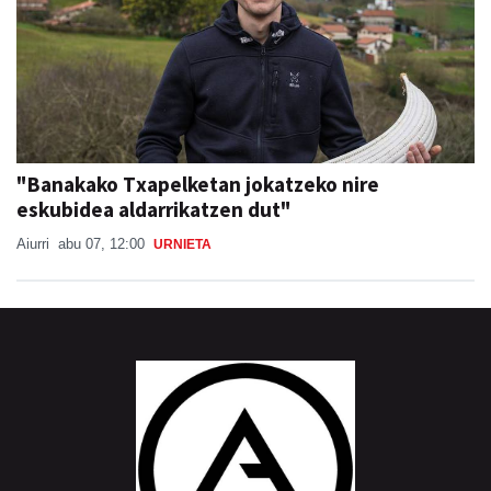
"Banakako Txapelketan jokatzeko nire
eskubidea aldarrikatzen dut"
Aiurri
abu 07, 12:00
URNIETA