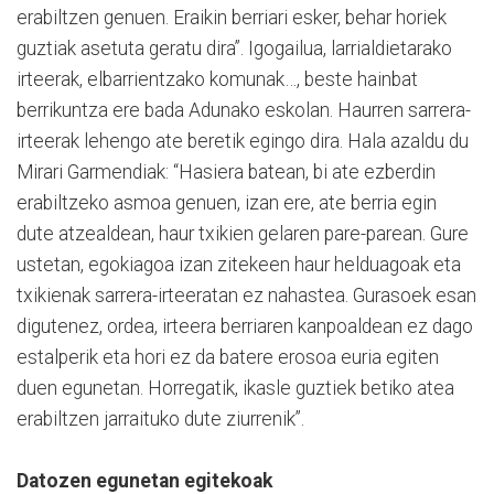
erabiltzen genuen. Eraikin berriari esker, behar horiek
guztiak asetuta geratu dira”. Igogailua, larrialdietarako
irteerak, elbarrientzako komunak…, beste hainbat
berrikuntza ere bada Adunako eskolan. Haurren sarrera-
irteerak lehengo ate beretik egingo dira. Hala azaldu du
Mirari Garmendiak: “Hasiera batean, bi ate ezberdin
erabiltzeko asmoa genuen, izan ere, ate berria egin
dute atzealdean, haur txikien gelaren pare-parean. Gure
ustetan, egokiagoa izan zitekeen haur helduagoak eta
txikienak sarrera-irteeratan ez nahastea. Gurasoek esan
digutenez, ordea, irteera berriaren kanpoaldean ez dago
estalperik eta hori ez da batere erosoa euria egiten
duen egunetan. Horregatik, ikasle guztiek betiko atea
erabiltzen jarraituko dute ziurrenik”.
Datozen egunetan egitekoak