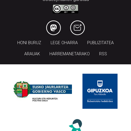
HONI BURUZ
LEGE OHARRA
PUBLIZITATEA
ARAUAK
HARREMANETARAKO
RSS