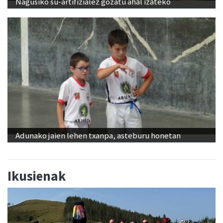
Nagusiko su-artifizialez gozatu ahal izateko
Adunako jaien lehen txanpa, asteburu honetan
Ikusienak