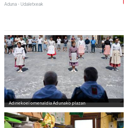
Aduna
- Udaletxeak
Adinekoei omenaldia Adunako plazan