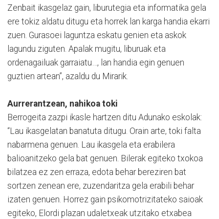
Zenbait ikasgelaz gain, liburutegia eta informatika gela
ere tokiz aldatu ditugu eta horrek lan karga handia ekarri
zuen. Gurasoei laguntza eskatu genien eta askok
lagundu ziguten. Apalak mugitu, liburuak eta
ordenagailuak garraiatu…, lan handia egin genuen
guztien artean”, azaldu du Mirarik.
Aurrerantzean, nahikoa toki
Berrogeita zazpi ikasle hartzen ditu Adunako eskolak:
“Lau ikasgelatan banatuta ditugu. Orain arte, toki falta
nabarmena genuen. Lau ikasgela eta erabilera
balioanitzeko gela bat genuen. Bilerak egiteko txokoa
bilatzea ez zen erraza, edota behar bereziren bat
sortzen zenean ere, zuzendaritza gela erabili behar
izaten genuen. Horrez gain psikomotrizitateko saioak
egiteko, Elordi plazan udaletxeak utzitako etxabea