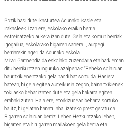
Pozik hasi dute ikasturtea Adunako ikasle eta
irakasleek. Izan ere, eskolako eraikin berria
estreinatzeko aukera izan dute. Gela eta komun berriak,
igogailua, eskolarako bigarren sarrera…, aurpegi
berriarekin ageri da Adunako eskola.
Mirari Garmendia da eskolako zuzendaria eta hark eman
ditu berrikuntzen inguruko azalpenak: “Beheko solairuan
haur txikienentzako gela handi bat sortu da. Hasiera
batean, bi gela egitea aurreikusia zegon, baina txikienek
toki asko behar izaten dute eta gela bakarra egitea
erabaki zuten. Hala ere, etorkizunean beharra sortuko
balitz, bi gelatan banatu ahal izateko prest geratu da.
Bigarren solairuan berriz, Lehen Hezkuntzako lehen,
bigarren eta hirugarren mailakoen gela berria eta