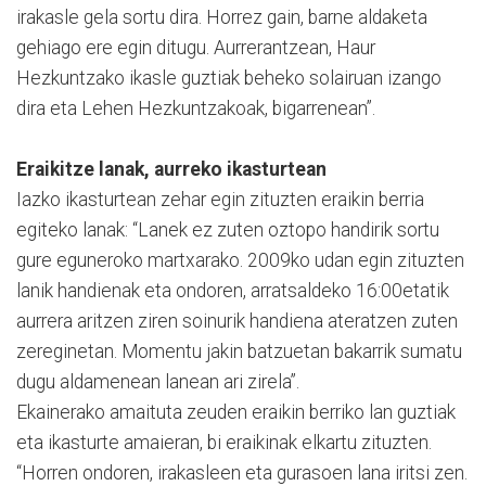
irakasle gela sortu dira. Horrez gain, barne aldaketa
gehiago ere egin ditugu. Aurrerantzean, Haur
Hezkuntzako ikasle guztiak beheko solairuan izango
dira eta Lehen Hezkuntzakoak, bigarrenean”.
Eraikitze lanak, aurreko ikasturtean
Iazko ikasturtean zehar egin zituzten eraikin berria
egiteko lanak: “Lanek ez zuten oztopo handirik sortu
gure eguneroko martxarako. 2009ko udan egin zituzten
lanik handienak eta ondoren, arratsaldeko 16:00etatik
aurrera aritzen ziren soinurik handiena ateratzen zuten
zereginetan. Momentu jakin batzuetan bakarrik sumatu
dugu aldamenean lanean ari zirela”.
Ekainerako amaituta zeuden eraikin berriko lan guztiak
eta ikasturte amaieran, bi eraikinak elkartu zituzten.
“Horren ondoren, irakasleen eta gurasoen lana iritsi zen.