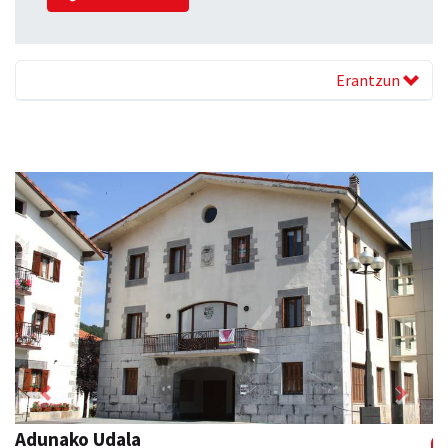
Erantzun
Previous
Next
Adunako Udala