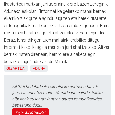
Ikasturtea martxan jarrita, oraindik ere bazen zereginik
Adunako eskolan. “Informatika gelarako mahai berriak
ekarriko zizkigutela agindu ziguten eta haiek iritsi arte,
ordenagailuak martxan ez jartzea erabaki genuen. Baina
ikasturtea hasita dago eta altzariak atzeratu egin dira.
Beraz, lehendik genituen mahaiak erabiliko ditugu
informatikako ikasgaia martxan jarri ahal izateko. Altzari
berriak iristen direnean, berriro ere aldaketa egin
beharko dugu”, adierazi du Mirarik.
GIZARTEA
ADUNA
AIURRI hedabideak eskualdeko nortasun hitzak
jaso eta zabaltzen ditu. Harpidedun eginda, tokiko
albisteak euskaraz lantzen dituen komunikabidea
babestuko duzu.
Egin AIURRIkide!