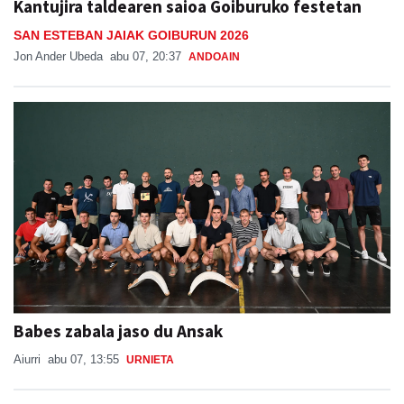
Kantujira taldearen saioa Goiburuko festetan
SAN ESTEBAN JAIAK GOIBURUN 2026
Jon Ander Ubeda
abu 07, 20:37
ANDOAIN
Babes zabala jaso du Ansak
Aiurri
abu 07, 13:55
URNIETA