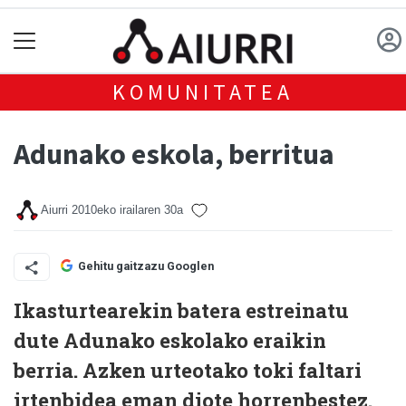
KOMUNITATEA
Adunako eskola, berritua
Aiurri
2010eko irailaren 30a
Gehitu gaitzazu Googlen
Ikasturtearekin batera estreinatu
dute Adunako eskolako eraikin
berria. Azken urteotako toki faltari
irtenbidea eman diote horrenbestez.