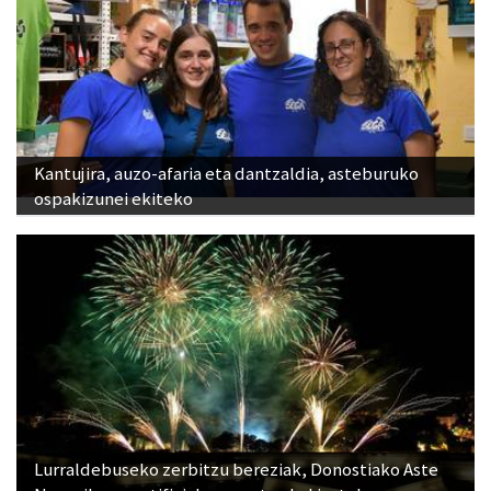
Kantujira, auzo-afaria eta dantzaldia, asteburuko
ospakizunei ekiteko
Lurraldebuseko zerbitzu bereziak, Donostiako Aste