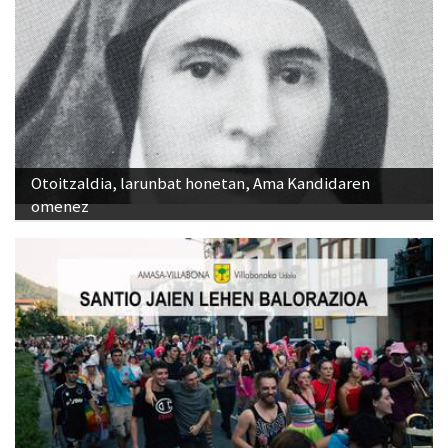
Otoitzaldia, larunbat honetan, Ama Kandidaren
omenez