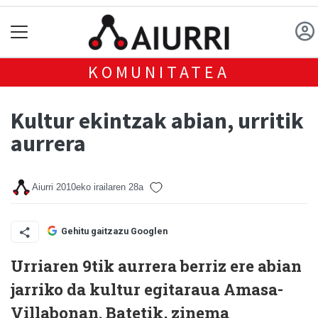
KOMUNITATEA
Kultur ekintzak abian, urritik
aurrera
Aiurri
2010eko irailaren 28a
Gehitu gaitzazu Googlen
Urriaren 9tik aurrera berriz ere abian
jarriko da kultur egitaraua Amasa-
Villabonan. Batetik, zinema