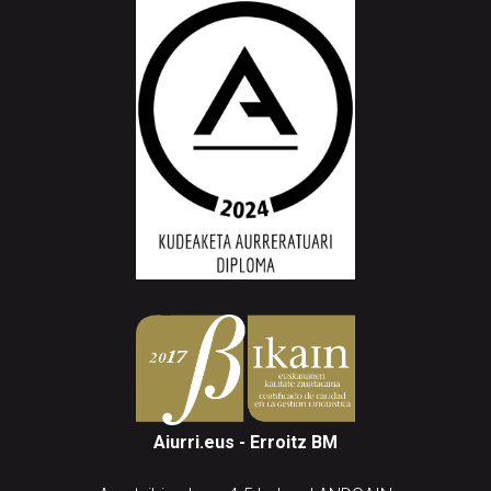
Aiurri.eus - Erroitz BM