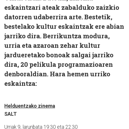
eskaintzari ateak zabalduko zaizkio
datorren udaberrira arte. Bestetik,
bestelako kultur eskaintzak ere abian
jarriko dira. Berrikuntza modura,
urria eta azaroan zehar kultur
jardueretako bonoak salgai jarriko
dira, 20 pelikula programazioaren
denboraldian. Hara hemen urriko
eskaintza:
Helduentzako zinema
SALT
Urriak 9, larunbata 19:30 eta 22:30