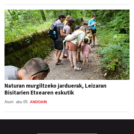
Naturan murgiltzeko jarduerak, Leizaran
Bisitarien Etxearen eskutik
Aiurri
abu 05
ANDOAIN