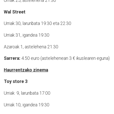
Urriak 25, astelehena 21:30
Wal Street
Urriak 30, larunbata 19:30 eta 22:30
Urriak 31, igandea 19:30
Azaroak 1, astelehena 21:30
Sarrera:
4.50 euro (astelehenean 3 € ikuslearen eguna)
Haurrentzako zinema
Toy store 3
Urriak 9, larunbata 17:00
Urriak 10, igandea 19:30