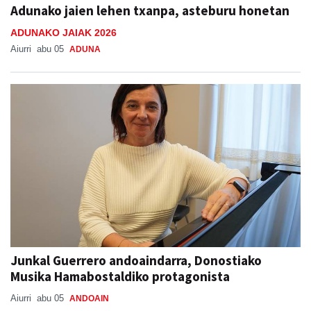
Adunako jaien lehen txanpa, asteburu honetan
ADUNAKO JAIAK 2026
Aiurri
abu 05
ADUNA
Junkal Guerrero andoaindarra, Donostiako
Musika Hamabostaldiko protagonista
Aiurri
abu 05
ANDOAIN