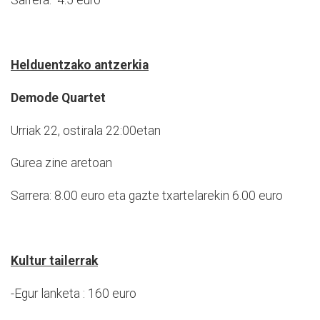
Sarrera: 4.5 euro
Helduentzako antzerkia
Demode Quartet
Urriak 22, ostirala 22:00etan
Gurea zine aretoan
Sarrera: 8.00 euro eta gazte txartelarekin 6.00 euro
Kultur tailerrak
-Egur lanketa : 160 euro