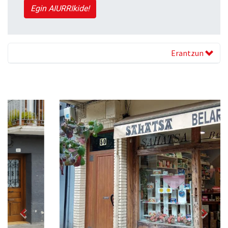
Egin AIURRIkide!
Erantzun
Previous
Next