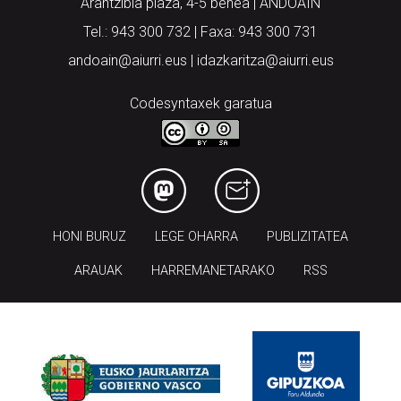
Arantzibia plaza, 4-5 behea | ANDOAIN
Tel.: 943 300 732 | Faxa: 943 300 731
andoain@aiurri.eus | idazkaritza@aiurri.eus
Codesyntaxek garatua
HONI BURUZ
LEGE OHARRA
PUBLIZITATEA
ARAUAK
HARREMANETARAKO
RSS