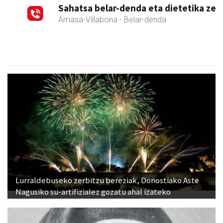
Sahatsa belar-denda eta dietetika zentrua
Amasa-Villabona
- Belar-denda
Lurraldebuseko zerbitzu bereziak, Donostiako Aste
Nagusiko su-artifizialez gozatu ahal izateko