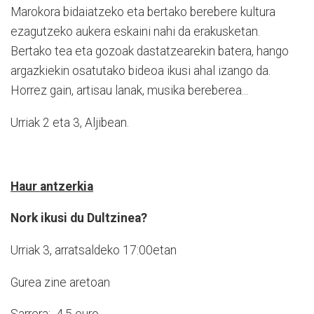
Marokora bidaiatzeko eta bertako berebere kultura
ezagutzeko aukera eskaini nahi da erakusketan.
Bertako tea eta gozoak dastatzearekin batera, hango
argazkiekin osatutako bideoa ikusi ahal izango da.
Horrez gain, artisau lanak, musika bereberea...
Urriak 2 eta 3, Aljibean.
Haur antzerkia
Nork ikusi du Dultzinea?
Urriak 3, arratsaldeko 17:00etan
Gurea zine aretoan