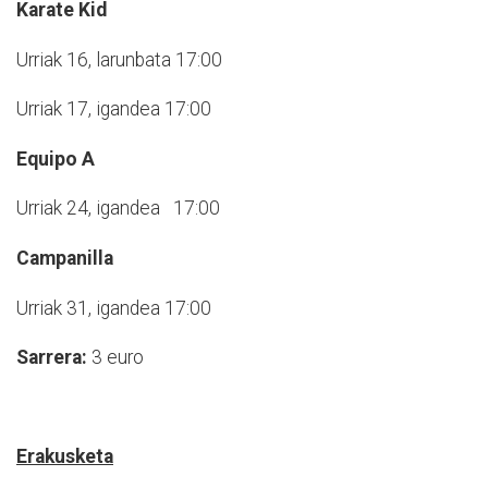
Karate Kid
Urriak 16, larunbata 17:00
Urriak 17, igandea 17:00
Equipo A
Urriak 24, igandea 17:00
Campanilla
Urriak 31, igandea 17:00
Sarrera:
3 euro
Erakusketa