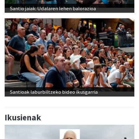
Santio jaiak: Udalaren lehen balorazioa
Santioak laburbiltzeko bideo ikusgarria
Ikusienak