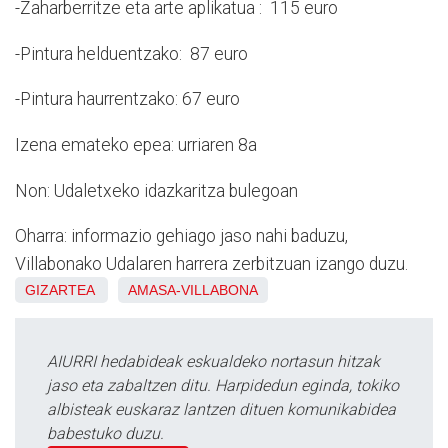
-Zaharberritze eta arte aplikatua : 115 euro
-Pintura helduentzako: 87 euro
-Pintura haurrentzako: 67 euro
Izena emateko epea: urriaren 8a
Non: Udaletxeko idazkaritza bulegoan
Oharra: informazio gehiago jaso nahi baduzu,
Villabonako Udalaren harrera zerbitzuan izango duzu.
GIZARTEA
AMASA-VILLABONA
AIURRI hedabideak eskualdeko nortasun hitzak
jaso eta zabaltzen ditu. Harpidedun eginda, tokiko
albisteak euskaraz lantzen dituen komunikabidea
babestuko duzu.