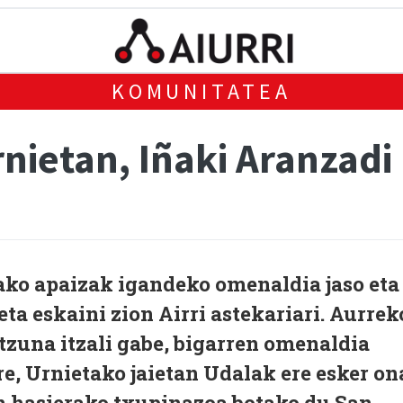
KOMUNITATEA
rnietan, Iñaki Aranzadi
ako apaizak igandeko omenaldia jaso eta
ta eskaini zion Airri astekariari. Aurrek
tzuna itzali gabe, bigarren omenaldia
ere, Urnietako jaietan Udalak ere esker on
en hasierako txupinazoa botako du San