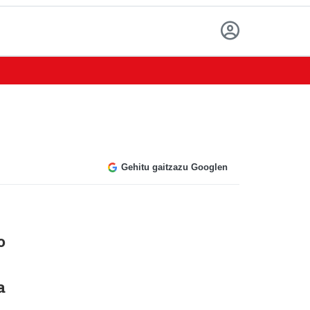
Gehitu gaitzazu Googlen
o
a