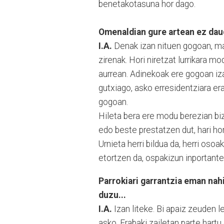
benetakotasuna hor dago.
Omenaldian gure artean ez da
I.A.
Denak izan nituen gogoan, maiz
zirenak. Hori niretzat lurrikara m
aurrean. Adinekoak ere gogoan iza
gutxiago, asko erresidentziara er
gogoan.
Hileta bera ere modu berezian bizi
edo beste prestatzen dut, hari hori
Urnieta herri bildua da, herri oso
etortzen da, ospakizun inportante
Parrokiari garrantzia eman nah
duzu...
I.A.
Izan liteke. Bi apaiz zeuden le
asko. Erabaki zailetan parte hartu 