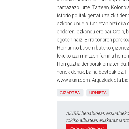
hamazazpi urte. Tartean, Kolonbia
Istorio politak gertatu zaizkit de
ezkondu nuela. Urnietan bizi dira 
ondoren, ezkondu ere bai. Orain, 
egoten naiz. Birraitonaren parekoa
Hernaniko baserri bateko gizonezk
lekuko izan nintzen familia horren 
Hori guztia denborak ematen du. 
horiek denak, baina besteak ez. H
www.aiurri.com: Argazkiak eta bid
GIZARTEA
URNIETA
AIURRI hedabideak eskualdeko n
tokiko albisteak euskaraz lan