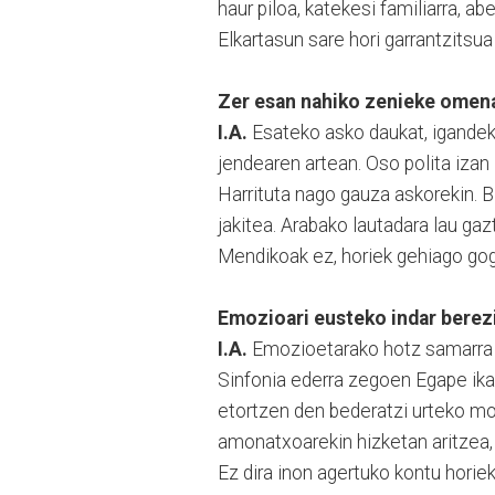
haur piloa, katekesi familiarra, abe
Elkartasun sare hori garrantzitsua
Zer esan nahiko zenieke omena
I.A.
Esateko asko daukat, igandek
jendearen artean. Oso polita izan
Harrituta nago gauza askorekin. Bi
jakitea. Arabako lautadara lau gaz
Mendikoak ez, horiek gehiago gog
Emozioari eusteko indar berezi
I.A.
Emozioetarako hotz samarra n
Sinfonia ederra zegoen Egape ikast
etortzen den bederatzi urteko mo
amonatxoarekin hizketan aritzea,
Ez dira inon agertuko kontu horiek