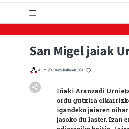
San Migel jaiak U
Aiurri
2010eko irailaren 28a
Iñaki Aranzadi Urniet
ordu gutxira elkarrizke
igandeko jaiaren oihar
jasoko du laster. Izan 
adieraziko baitio. Jai