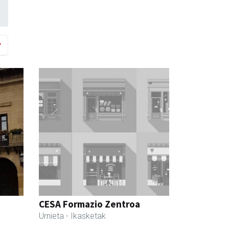
CESA Formazio Zentroa
Urnieta
- Ikasketak