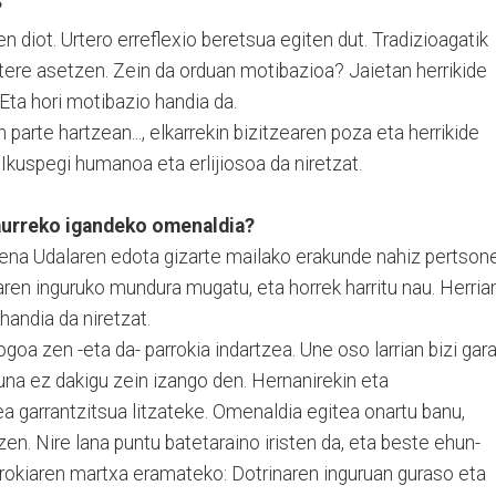
?
n diot. Urtero erreflexio beretsua egiten dut. Tradizioagatik
atere asetzen. Zein da orduan motibazioa? Jaietan herrikide
Eta hori motibazio handia da.
 parte hartzean..., elkarrekin bizitzearen poza eta herrikide
 Ikuspegi humanoa eta erlijiosoa da niretzat.
 aurreko igandeko omenaldia?
ena Udalaren edota gizarte mailako erakunde nahiz pertson
zaren inguruko mundura mugatu, eta horrek harritu nau. Herria
handia da niretzat.
goa zen -eta da- parrokia indartzea. Une oso larrian bizi gar
una ez dakigu zein izango den. Hernanirekin eta
ea garrantzitsua litzateke. Omenaldia egitea onartu banu,
en. Nire lana puntu batetaraino iristen da, eta beste ehun-
rrokiaren martxa eramateko: Dotrinaren inguruan guraso eta