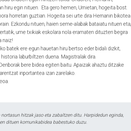
n hiru egin nituen. Eta gero hemen, Urnietan, hogeita bost.
nbora horretan guztian. Hogeita sei urte dira Hernanin bikotea
orain. Ezkondu nituen, haien seme-alabak bataiatu nituen eta
bertatik, ume txikiak eskolara nola eramaten dituzten begira
 naiz!
o batek ere egun hauetan hiru bertso eder bidali dizkit,
historia laburbiltzen duena. Magistralak dira.
Denborak bere bidea egiten baitu. Apaizak ahaztu ditzake
arentzat inportantea izan zarelako.
eoa.
ortasun hitzak jaso eta zabaltzen ditu. Harpidedun eginda,
tzen dituen komunikabidea babestuko duzu.