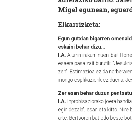
Migel egunean, eguer
Elkarrizketa:
Egun gutxian bigarren omenaldi
eskaini behar dizu...
I.A.
Aiurrin irakurri nuen, bai! H
esaera pasa zait burutik: "Jesukri
zen". Estimazioa ez da norberaren 
inongo esplikaziorik ez duena. Je
Zer esan behar duzun pentsatu
I.A.
Inprobisaziorako joera handia
egin dezala", esan eta kitto. Nire
arte. Bertsoren bat edo beste bota