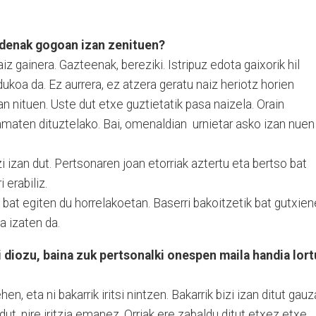
udenak gogoan izan zenituen?
 gainera. Gazteenak, bereziki. Istripuz edota gaixorik hil
odukoa da. Ez aurrera, ez atzera geratu naiz heriotz horien
n nituen. Uste dut etxe guztietatik pasa naizela. Orain
amaten dituztelako. Bai, omenaldian urnietar asko izan nuen
 izan dut. Pertsonaren joan etorriak aztertu eta bertso bat
 erabiliz.
ak bat egiten du horrelakoetan. Baserri bakoitzetik bat gutxie
a izaten da.
i diozu, baina zuk pertsonalki onespen maila handia lort
hen, eta ni bakarrik iritsi nintzen. Bakarrik bizi izan ditut gauz
dut, nire iritzia emanez. Orriak ere zabaldu ditut etxez etxe,