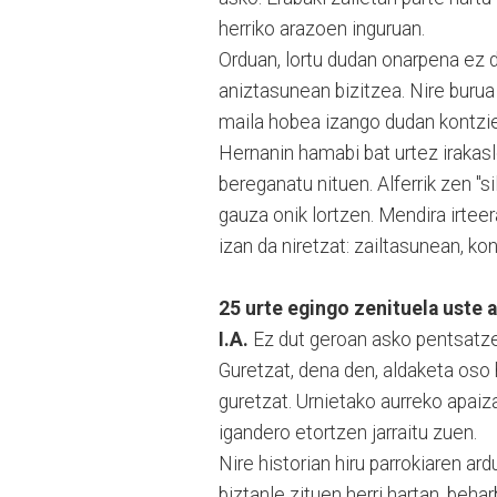
herriko arazoen inguruan.
Orduan, lortu dudan onarpena ez d
aniztasunean bizitzea. Nire buru
maila hobea izango dudan kontzien
Hernanin hamabi bat urtez irakasl
bereganatu nituen. Alferrik zen "s
gauza onik lortzen. Mendira irtee
izan da niretzat: zailtasunean, kon
25 urte egingo zenituela uste 
I.A.
Ez dut geroan asko pentsatze
Guretzat, dena den, aldaketa oso 
guretzat. Urnietako aurreko apaiz
igandero etortzen jarraitu zuen.
Nire historian hiru parrokiaren ar
biztanle zituen herri hartan, beh