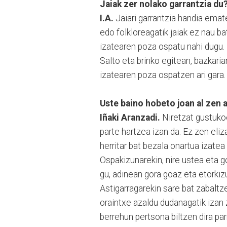
Jaiak zer nolako garrantzia du
I.A.
Jaiari garrantzia handia emate
edo folkloreagatik jaiak ez nau b
izatearen poza ospatu nahi dugu. 
Salto eta brinko egitean, bazkarian
izatearen poza ospatzen ari gara.
Uste baino hobeto joan al zen
Iñaki Aranzadi.
Niretzat gustuko
parte hartzea izan da. Ez zen eli
herritar bat bezala onartua izatea 
Ospakizunarekin, nire ustea eta go
gu, adinean gora goaz eta etorkiz
Astigarragarekin sare bat zabaltz
oraintxe azaldu dudanagatik izan z
berrehun pertsona biltzen dira pa