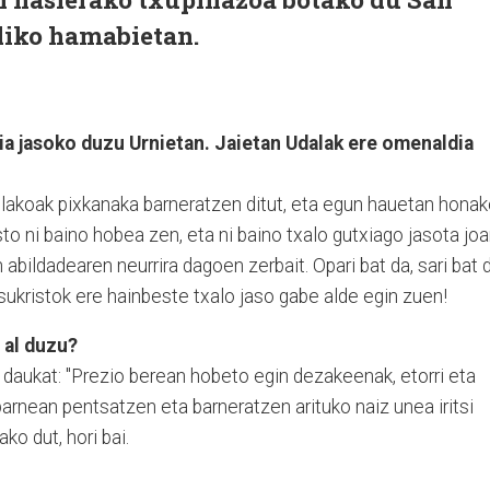
diko hamabietan.
a jasoko duzu Urnietan. Jaietan Udalak ere omenaldia
orrelakoak pixkanaka barneratzen ditut, eta egun hauetan hona
sto ni baino hobea zen, eta ni baino txalo gutxiago jasota jo
abildadearen neurrira dagoen zerbait. Opari bat da, sari bat d
sukristok ere hainbeste txalo jaso gabe alde egin zuen!
 al duzu?
 daukat: "Prezio berean hobeto egin dezakeenak, etorri eta
 barnean pentsatzen eta barneratzen arituko naiz unea iritsi
ko dut, hori bai.