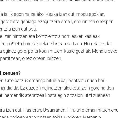
a isilik egon naizelako. Kezka izan dut: modu egokian,
a geroz eta gehiago ezagutzera eman, orduan eta onespen
tzia izan dut beti.
e izan nintzen eta kontzientzia horri esker ikasleak
ilencio!" eta horrelakoekin klasean sartzea. Horrela ez da
ra eginez gero, poltsikoan nituen ikasle guztiak. Mendia esko
partitzean, onez onean ibiltzen...
al zenuen?
n. Urte batzuk emango nituela bai, pentsatu nuen hori.
handia da. Ez duzue imajinatzen aldaketa zein gordina den
ari hemendik ateratzea kosta egin zitzaion, utzi zuenean
dura izan dut. Hasieran, Ursuaranen. Hiru urte eman nituen eh
arbada ondoen egon nintzen tokia. Ondoren, Hernanin,