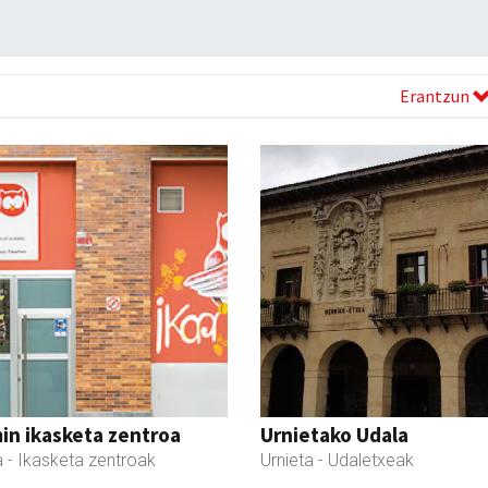
Erantzun
in ikasketa zentroa
Urnietako Udala
a
- Ikasketa zentroak
Urnieta
- Udaletxeak