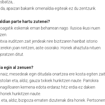
sbatza,...
 da, apaizari bakarrik omenaldia egiteak ez du zentzurik.
ldian parte hartu zutenei?
oagatik eskerrak eman beharrean nago. Ilusioa ikusi nuen
 zen.
txia iruditzen zait jendeak nire bizitzaren hainbat istorio
terekin joan nintzen, aste osorako. Horiek ahaztuta nituen.
oratzen ditut.
a egin al zenuen?
aiz, mesedeak egin ditudala onartzea ere kosta egiten zait
olan eta, aldiz, gauza txikiek hunkitzen naute. Parrokira
nagilloaren kemena edota erdaraz hitz erdia ez dakien
 horiek hunkitzen naute.
 eta, aldiz, bizipoza ematen dizutenak dira horiek. Pertsone