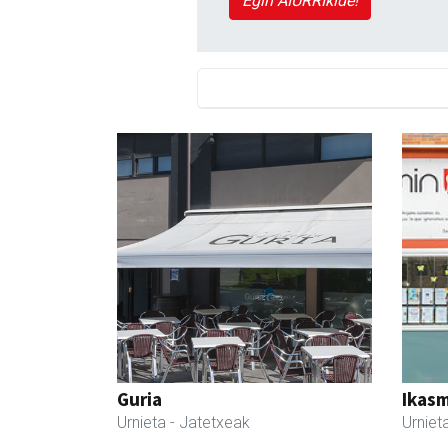
Egin AIURRIkide!
Guria
Ikasm
Urnieta
- Jatetxeak
Urniet