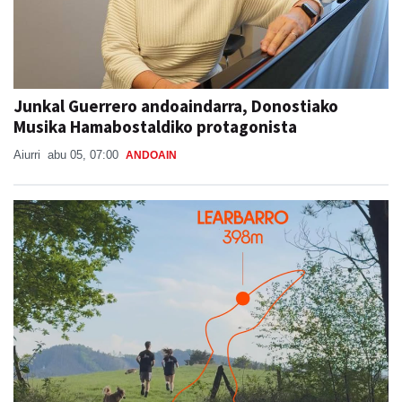
Junkal Guerrero andoaindarra, Donostiako
Musika Hamabostaldiko protagonista
Aiurri
abu 05, 07:00
ANDOAIN