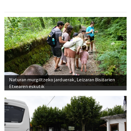
Naturan murgiltzeko jarduerak, Leizaran Bisitarien
Etxearen eskutik