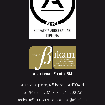
Aiurri.eus - Erroitz BM
Arantzibia plaza, 4-5 behea | ANDOAIN
Tel.: 943 300 732 | Faxa: 943 300 731
andoain@aiurri.eus | idazkaritza@aiurri.eus