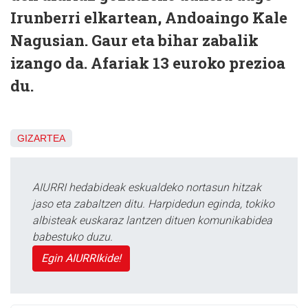
Irunberri elkartean, Andoaingo Kale
Nagusian. Gaur eta bihar zabalik
izango da. Afariak 13 euroko prezioa
du.
GIZARTEA
AIURRI hedabideak eskualdeko nortasun hitzak
jaso eta zabaltzen ditu. Harpidedun eginda, tokiko
albisteak euskaraz lantzen dituen komunikabidea
babestuko duzu.
Egin AIURRIkide!