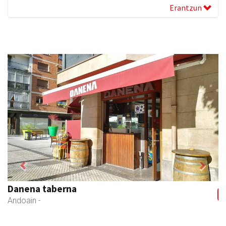
Erantzun
Previous
Next
Danena taberna
Andoain
-