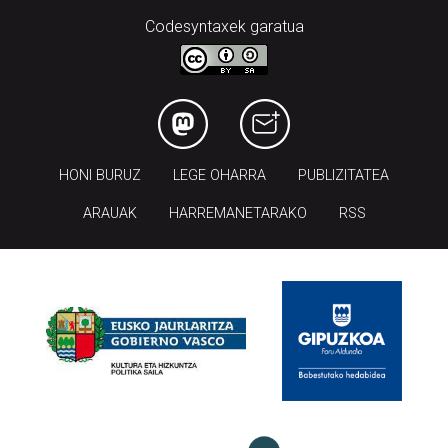
Codesyntaxek garatua
HONI BURUZ
LEGE OHARRA
PUBLIZITATEA
ARAUAK
HARREMANETARAKO
RSS