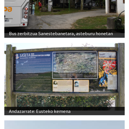
Bus zerbitzua Sanestebanetara, asteburu honetan
Andazarrate: Eusteko kemena