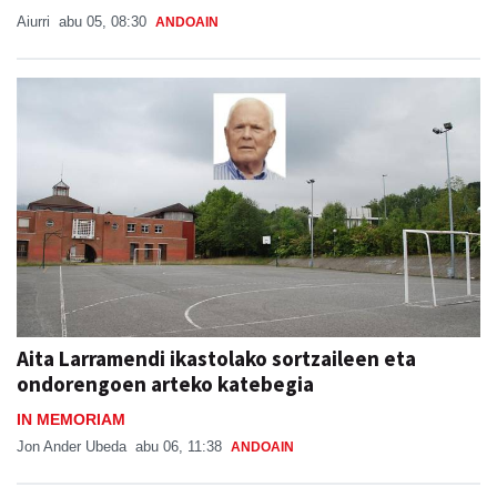
Aiurri
abu 05, 08:30
ANDOAIN
Aita Larramendi ikastolako sortzaileen eta
ondorengoen arteko katebegia
IN MEMORIAM
Jon Ander Ubeda
abu 06, 11:38
ANDOAIN