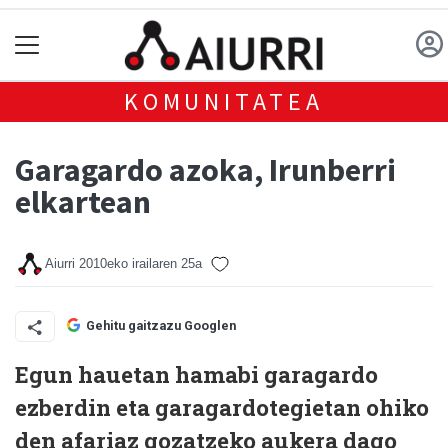
KOMUNITATEA
Garagardo azoka, Irunberri
elkartean
Aiurri
2010eko irailaren 25a
Gehitu gaitzazu Googlen
Egun hauetan hamabi garagardo
ezberdin eta garagardotegietan ohiko
den afariaz gozatzeko aukera dago