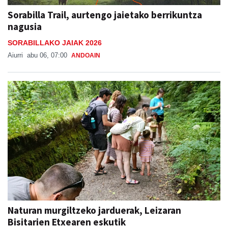
Sorabilla Trail, aurtengo jaietako berrikuntza
nagusia
SORABILLAKO JAIAK 2026
Aiurri
abu 06, 07:00
ANDOAIN
Naturan murgiltzeko jarduerak, Leizaran
Bisitarien Etxearen eskutik