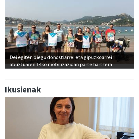
Dei egiten diegu donostiarrei eta gipuzkoarrei
abuztuaren 14ko mobilizazioan parte hartzera
Ikusienak