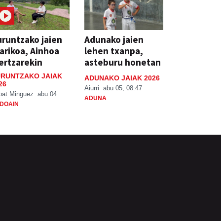
runtzako jaien
Adunako jaien
arikoa, Ainhoa
lehen txanpa,
ertzarekin
asteburu honetan
RUNTZAKO JAIAK
ADUNAKO JAIAK 2026
26
Aiurri
abu 05, 08:47
bat Minguez
abu 04
ADUNA
DOAIN