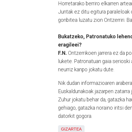
Horretarako berriro elkarren artea
Juntak ez ditu egitura paraleloak
gonbitea luzatu zion Ontzerriri. B
Bukatzeko, Patronatuko lehenda
eragileei?
F.N.
Ontzerrikoen jarrera ez da po
lukete. Patronatuan gaia serioski
neurriz kanpo jokatu dute.
Nik dudan informazioaren arabera,
Euskaldunakoak jazarpen zatarra j
Zuhur jokatu behar da, gatazka ha
gehiago, gatazka noraino iritsi d
datorkit gogora.
GIZARTEA