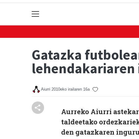
Gatazka futbolea
lehendakariaren 
Aiurri
2010eko irailaren 16a
Aurreko Aiurri astekar
taldeetako ordezkarie
den gatazkaren inguruk