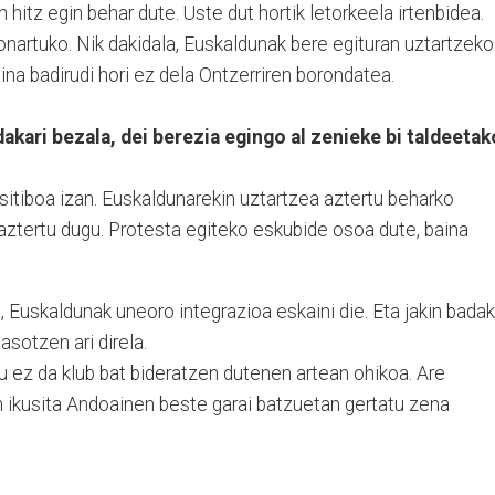
n hitz egin behar dute. Uste dut hortik letorkeela irtenbidea.
 onartuko. Nik dakidala, Euskaldunak bere egituran uztartzeko
aina badirudi hori ez dela Ontzerriren borondatea.
kari bezala, dei berezia egingo al zenieke bi taldeetak
sitiboa izan. Euskaldunarekin uztartzea aztertu beharko
 aztertu dugu. Protesta egiteko eskubide osoa dute, baina
 Euskaldunak uneoro integrazioa eskaini die. Eta jakin badak
asotzen ari direla.
u ez da klub bat bideratzen dutenen artean ohikoa. Are
en ikusita Andoainen beste garai batzuetan gertatu zena