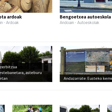
iota ardoak
Bengoetxea autoeskola
in
- Ardoak
Andoain
- Autoeskolak
 zerbitzua
estebanetara, asteburu
etan
Andazarrate: Eusteko kem