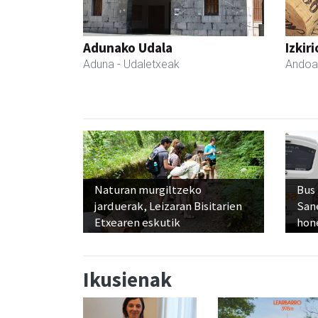
Adunako Udala
Izkir
Aduna
- Udaletxeak
Andoa
Naturan murgiltzeko
Bus
jarduerak, Leizaran Bisitarien
San
Etxearen eskutik
hon
Ikusienak