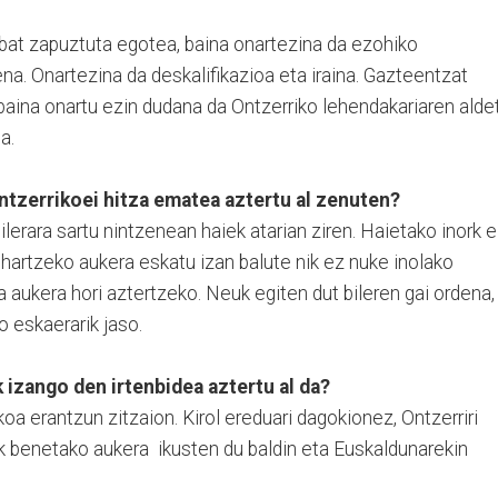
 bat zapuztuta egotea, baina onartezina da ezohiko
ena. Onartezina da deskalifikazioa eta iraina. Gazteentzat
, baina onartu ezin dudana da Ontzerriko lehendakariaren alde
a.
ntzerrikoei hitza ematea aztertu al zenuten?
bilerara sartu nintzenean haiek atarian ziren. Haietako inork 
 hartzeko aukera eskatu izan balute nik ez nuke inolako
a aukera hori aztertzeko. Neuk egiten dut bileren gai ordena,
o eskaerarik jaso.
 izango den irtenbidea aztertu al da?
oa erantzun zitzaion. Kirol ereduari dagokionez, Ontzerriri
ek benetako aukera ikusten du baldin eta Euskaldunarekin