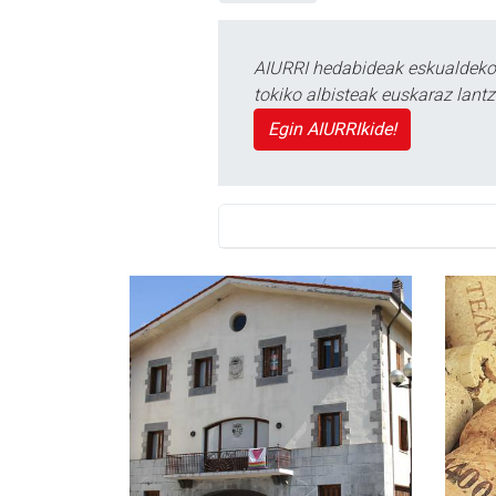
AIURRI hedabideak eskualdeko n
tokiko albisteak euskaraz lan
Egin AIURRIkide!