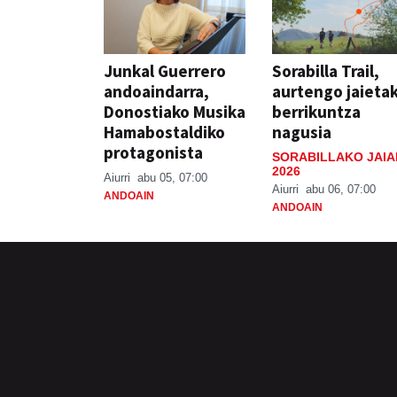
Junkal Guerrero
Sorabilla Trail,
andoaindarra,
aurtengo jaieta
Donostiako Musika
berrikuntza
Hamabostaldiko
nagusia
protagonista
SORABILLAKO JAIA
2026
Aiurri
abu 05, 07:00
Aiurri
abu 06, 07:00
ANDOAIN
ANDOAIN