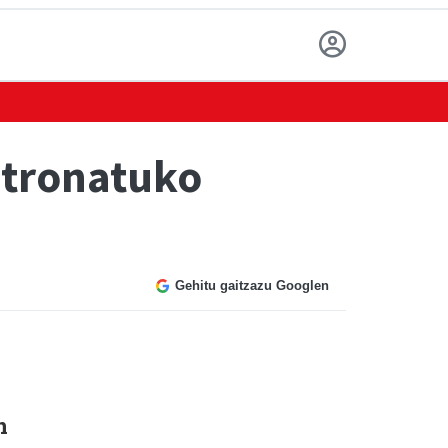
atronatuko
Gehitu gaitzazu Googlen
n