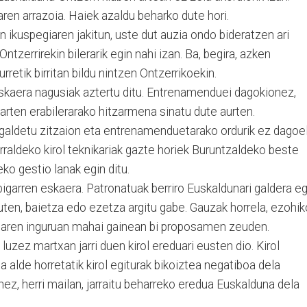
aren arrazoia. Haiek azaldu beharko dute hori.
 ikuspegiaren jakitun, uste dut auzia ondo bideratzen ari
ntzerrirekin bilerarik egin nahi izan. Ba, begira, azken
rretik birritan bildu nintzen Ontzerrikoekin.
eskaera nagusiak aztertu ditu. Entrenamenduei dagokionez,
rten erabilerarako hitzarmena sinatu dute aurten.
galdetu zitzaion eta entrenamenduetarako ordurik ez dagoe
urraldeko kirol teknikariak gazte horiek Buruntzaldeko beste
eko gestio lanak egin ditu.
bigarren eskaera. Patronatuak berriro Euskaldunari galdera eg
uten, baietza edo ezetza argitu gabe. Gauzak horrela, ezohik
aiaren inguruan mahai gainean bi proposamen zeuden.
uzez martxan jarri duen kirol ereduari eusten dio. Kirol
a alde horretatik kirol egiturak bikoiztea negatiboa dela
onez, herri mailan, jarraitu beharreko eredua Euskalduna dela