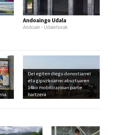
Andoaingo Udala
Andoain
- Udaletxeak
Dei egiten diegu donostiarrei
eta gipuzkoarrei abuztuaren
14ko mobilizazioan parte
ena
hartzera