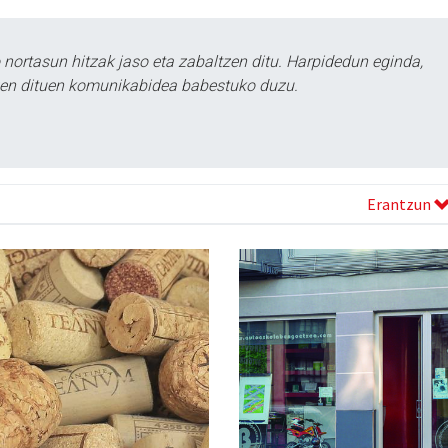
ortasun hitzak jaso eta zabaltzen ditu. Harpidedun eginda,
tzen dituen komunikabidea babestuko duzu.
Erantzun