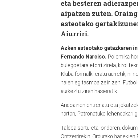
eta besteren adierazpe
aipatzen zuten. Orain
asteotako gertakizune
Aiurriri.
Azken asteotako gatazkaren ing
Fernando Narciso.
Polemika hor 
bulegoetara etorri zirela, kirol te
Kluba formalki eratu aurretik, ni 
haien egitasmoa zein zen. Futbo
aurkeztu ziren hasieratik.
Andoainen entrenatu eta jokatzeko
hartan, Patronatuko lehendakari g
Taldea sortu eta, ondoren, dokum
Ontzerrirekin. Ordurako banekien 