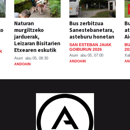
Naturan
Bus zerbitzua
Bu
ko
murgiltzeko
Sanestebanetara,
at
jarduerak,
asteburu honetan
Ai
Leizaran Bisitarien
SAN ESTEBAN JAIAK
BU
Etxearen eskutik
GOIBURUN 2026
20
K
Aiurri
abu 05, 07:00
Xa
Aiurri
abu 05, 08:30
ANDOAIN
AN
ANDOAIN