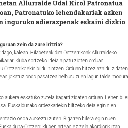
netan Allurralde Udal Kirol Patronatua
goan, Patronatuko lehendakariak azken
n inguruko adierazpenak eskaini dizkio
uruan zein da zure iritzia?
dago, kalean. Hilabeteak dira Ontzerrikoak Allurraldeko
knikariari kluba sortzeko ideia aipatu zioten orduan.
neu Ontzerrikoekin bildu nintzen. Orduan hitzez azaldu zidaten
lean jokatuz ondo pasatzea helburu zuen lagun talde modura
 aukera eskatuko zutela iragarri zidaten orduan. Lehen bile
isa, Euskaldunako ordezkariekin biltzeko deia egin nien.
entazio osoa aurkeztu zuten. Bigarren bilera egin nuen
Euskalduna-Ontzerri kluben artean ez zela akordiorik izan.