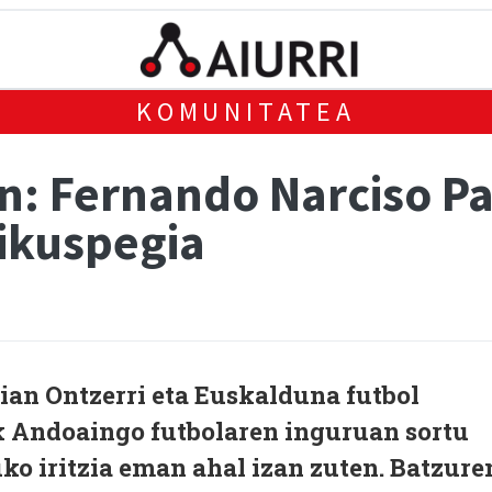
KOMUNITATEA
n: Fernando Narciso P
ikuspegia
ian Ontzerri eta Euskalduna futbol
k Andoaingo futbolaren inguruan sortu
o iritzia eman ahal izan zuten. Batzure