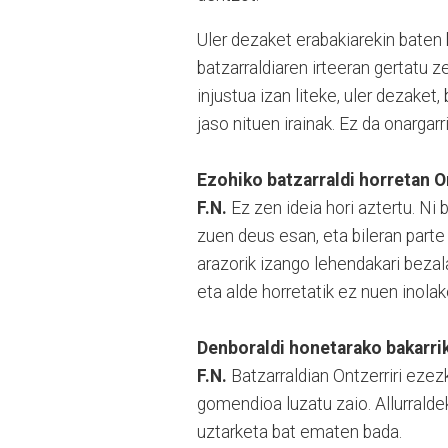
Uler dezaket erabakiarekin baten
batzarraldiaren irteeran gertatu z
injustua izan liteke, uler dezaket
jaso nituen irainak. Ez da onargarri
Ezohiko batzarraldi horretan O
F.N.
Ez zen ideia hori aztertu. Ni 
zuen deus esan, eta bileran parte
arazorik izango lehendakari bezal
eta alde horretatik ez nuen inolak
Denboraldi honetarako bakarrik
F.N.
Batzarraldian Ontzerriri ezezk
gomendioa luzatu zaio. Allurrald
uztarketa bat ematen bada.