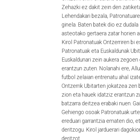
Zehazki ez dakit zein den zatiket
Lehendakari bezala, Patronatuaren
ginela. Baten batek dio ez dudala O
asteotako gertaera zatar horien au
Kirol Patronatuak Ontzerriren bi 
Patronatuak eta Euskaldunak Ubita
Euskaldunari zein aukera zegoen 
erantzun zuten. Nolanahi ere, All
futbol zelaian entrenatu ahal izat
Ontzerrik Ubitarten jokatzea zen 
zion eta hauek idatziz erantzun z
batzarra deitzea erabaki nuen. G
Gehiengo osoak Patronatuak urte l
ereduari garrantzia ematen dio, et
deritzogu. Kirol jarduerari dagoki
deritzot.