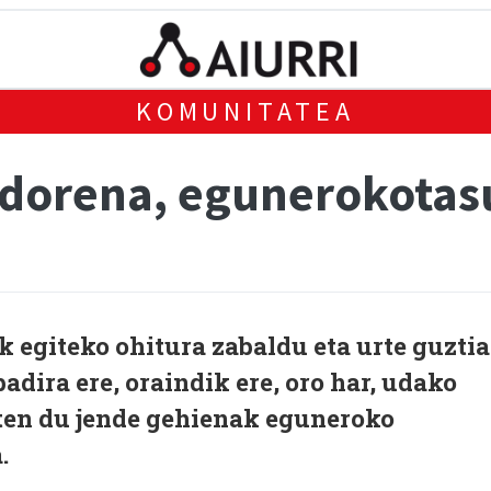
KOMUNITATEA
ndorena, egunerokotas
 egiteko ohitura zabaldu eta urte guzti
adira ere, oraindik ere, oro har, udako
iten du jende gehienak eguneroko
.