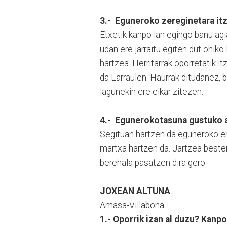
3.- Eguneroko zereginetara itz
Etxetik kanpo lan egingo banu agia
udan ere jarraitu egiten dut ohiko
hartzea. Herritarrak oporretatik i
da Larraulen. Haurrak ditudanez,
lagunekin ere elkar zitezen.
4.- Egunerokotasuna gustuko a
Segituan hartzen da eguneroko er
martxa hartzen da. Jartzea bester
berehala pasatzen dira gero.
JOXEAN ALTUNA
Amasa-Villabona
1.- Oporrik izan al duzu? Kanpo