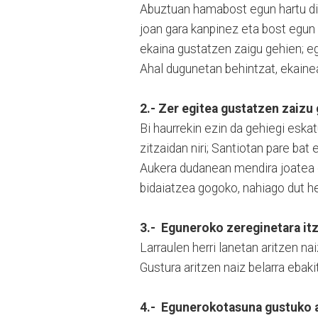
Abuztuan hamabost egun hartu ditu
joan gara kanpinez eta bost egun 
ekaina gustatzen zaigu gehien; e
Ahal dugunetan behintzat, ekainea
2.- Zer egitea gustatzen zaizu
Bi haurrekin ezin da gehiegi eskat
zitzaidan niri; Santiotan pare bat
Aukera dudanean mendira joatea g
bidaiatzea gogoko, nahiago dut he
3.- Eguneroko zereginetara itz
Larraulen herri lanetan aritzen n
Gustura aritzen naiz belarra ebaki
4.- Egunerokotasuna gustuko a