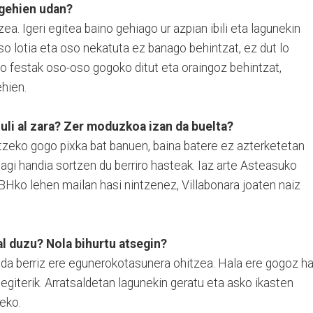
 gehien udan?
ea. Igeri egitea baino gehiago ur azpian ibili eta lagunekin
oso lotia eta oso nekatuta ez banago behintzat, ez dut lo
ko festak oso-oso gogoko ditut eta oraingoz behintzat,
hien.
uli al zara? Zer moduzkoa izan da buelta?
artzeko gogo pixka bat banuen, baina batere ez azterketetan
agi handia sortzen du berriro hasteak. Iaz arte Asteasuko
BHko lehen mailan hasi nintzenez, Villabonara joaten naiz
l duzu? Nola bihurtu atsegin?
 da berriz ere egunerokotasunera ohitzea. Hala ere gogoz ha
egiterik. Arratsaldetan lagunekin geratu eta asko ikasten
zeko.