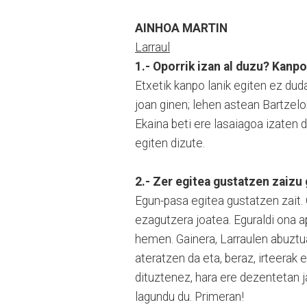
AINHOA MARTIN
Larraul
1.- Oporrik izan al duzu? Kanpo
Etxetik kanpo lanik egiten ez dud
joan ginen; lehen astean Bartzelo
Ekaina beti ere lasaiagoa izaten d
egiten dizute.
2.- Zer egitea gustatzen zaizu
Egun-pasa egitea gustatzen zait. 
ezagutzera joatea. Eguraldi ona a
hemen. Gainera, Larraulen abuztu
ateratzen da eta, beraz, irteerak 
dituztenez, hara ere dezentetan ja
lagundu du. Primeran!