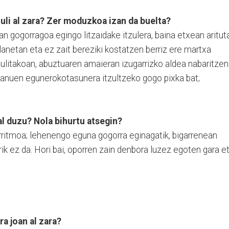
uli al zara? Zer moduzkoa izan da buelta?
n gogorragoa egingo litzaidake itzulera, baina etxean arituta
 lanetan eta ez zait bereziki kostatzen berriz ere martxa
tzulitakoan, abuztuaren amaieran izugarrizko aldea nabaritzen
 banuen egunerokotasunera itzultzeko gogo pixka bat;
l duzu? Nola bihurtu atsegin?
ritmoa; lehenengo eguna gogorra eginagatik, bigarrenean
ik ez da. Hori bai, oporren zain denbora luzez egoten gara e
ra joan al zara?