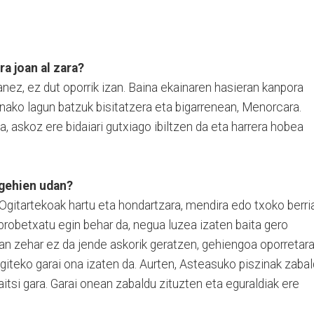
ra joan al zara?
anez, ez dut oporrik izan. Baina ekainaren hasieran kanpora
nako lagun batzuk bisitatzera eta bigarrenean, Menorcara.
a, askoz ere bidaiari gutxiago ibiltzen da eta harrera hobea
 gehien udan?
Ogitartekoak hartu eta hondartzara, mendira edo txoko berri
probetxatu egin behar da, negua luzea izaten baita gero
an zehar ez da jende askorik geratzen, gehiengoa oporretar
egiteko garai ona izaten da. Aurten, Asteasuko piszinak zaba
itsi gara. Garai onean zabaldu zituzten eta eguraldiak ere