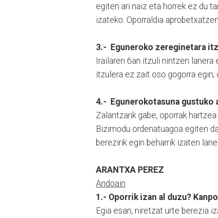
egiten ari naiz eta horrek ez du t
izateko. Oporraldia aprobetxatzen
3.- Eguneroko zereginetara itz
Irailaren 6an itzuli nintzen lanera
itzulera ez zait oso gogorra egin;
4.- Egunerokotasuna gustuko a
Zalantzarik gabe, oporrak hartze
Bizimodu ordenatuagoa egiten da 
berezirik egin beharrik izaten lan
ARANTXA PEREZ
Andoain
1.- Oporrik izan al duzu? Kanpo
Egia esan, niretzat urte berezia 