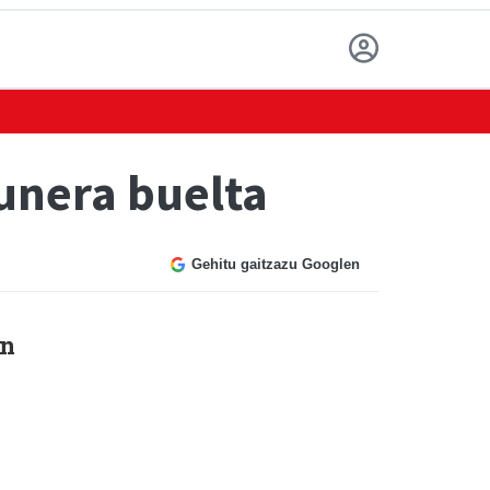
unera buelta
Gehitu gaitzazu Googlen
an