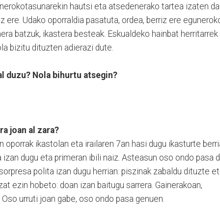
nerokotasunarekin hautsi eta atsedenerako tartea izaten da
z ere. Udako oporraldia pasatuta, ordea, berriz ere egunerok
nera batzuk, ikastera besteak. Eskualdeko hainbat herritarrek
a bizitu dituzten adierazi dute.
l duzu? Nola bihurtu atsegin?
ra joan al zara?
oporrak ikastolan eta irailaren 7an hasi dugu ikasturte berri
izan dugu eta primeran ibili naiz. Asteasun oso ondo pasa d
 sorpresa polita izan dugu herrian: piszinak zabaldu dituzte e
ntzat ezin hobeto: doan izan baitugu sarrera. Gainerakoan,
. Oso urruti joan gabe, oso ondo pasa genuen.