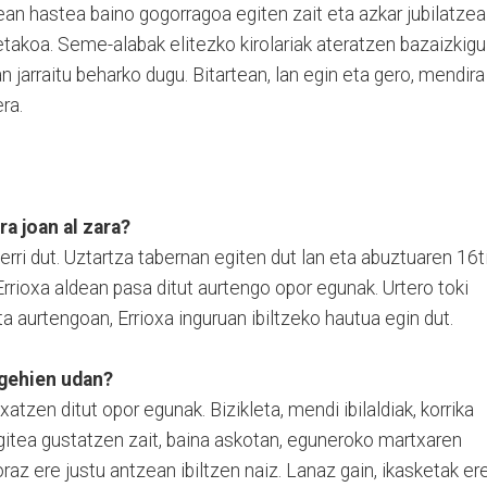
n hastea baino gogorragoa egiten zait eta azkar jubilatzea
akoa. Seme-alabak elitezko kirolariak ateratzen bazaizkigu
an jarraitu beharko dugu. Bitartean, lan egin eta gero, mendira
ra.
ra joan al zara?
rri dut. Uztartza tabernan egiten dut lan eta abuztuaren 16t
. Errioxa aldean pasa ditut aurtengo opor egunak. Urtero toki
a aurtengoan, Errioxa inguruan ibiltzeko hautua egin dut.
 gehien udan?
tzen ditut opor egunak. Bizikleta, mendi ibilaldiak, korrika
gitea gustatzen zait, baina askotan, eguneroko martxaren
raz ere justu antzean ibiltzen naiz. Lanaz gain, ikasketak er