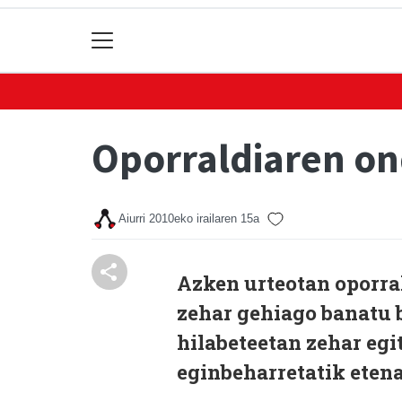
Oporraldiaren o
Aiurri
2010eko irailaren 15a
Azken urteotan oporrak
zehar gehiago banatu b
hilabeteetan zehar eg
eginbeharretatik etena