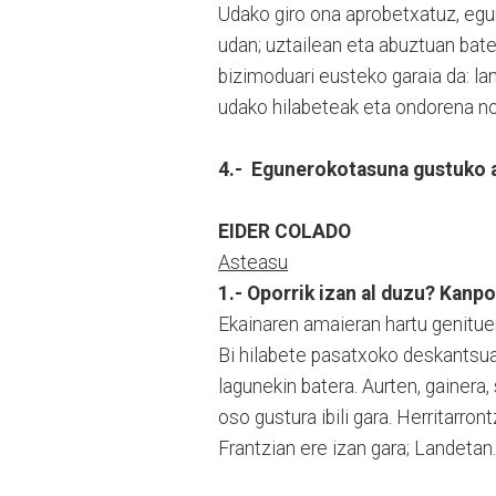
Udako giro ona aprobetxatuz, egu
udan; uztailean eta abuztuan bate
bizimoduari eusteko garaia da: la
udako hilabeteak eta ondorena nol
4.- Egunerokotasuna gustuko a
EIDER COLADO
Asteasu
1.- Oporrik izan al duzu? Kanpo
Ekainaren amaieran hartu genituen 
Bi hilabete pasatxoko deskantsua 
lagunekin batera. Aurten, gainera,
oso gustura ibili gara. Herritarro
Frantzian ere izan gara; Landetan