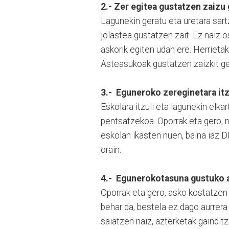
2.- Zer egitea gustatzen zaizu
Lagunekin geratu eta uretara sartz
jolastea gustatzen zait. Ez naiz 
askorik egiten udan ere. Herrieta
Asteasukoak gustatzen zaizkit ge
3.- Eguneroko zereginetara itz
Eskolara itzuli eta lagunekin elk
pentsatzekoa. Oporrak eta gero, n
eskolan ikasten nuen, baina iaz D
orain.
4.- Egunerokotasuna gustuko a
Oporrak eta gero, asko kostatzen
behar da, bestela ez dago aurrera 
saiatzen naiz, azterketak gaindit