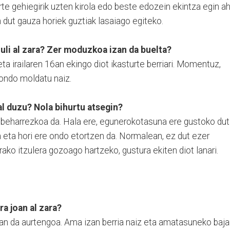
arte gehiegirik uzten kirola edo beste edozein ekintza egin ah
 dut gauza horiek guztiak lasaiago egiteko.
uli al zara? Zer moduzkoa izan da buelta?
 eta irailaren 16an ekingo diot ikasturte berriari. Momentuz,
 ondo moldatu naiz.
l duzu? Nola bihurtu atsegin?
a beharrezkoa da. Hala ere, egunerokotasuna ere gustoko dut
eta hori ere ondo etortzen da. Normalean, ez dut ezer
erako itzulera gozoago hartzeko, gustura ekiten diot lanari.
ra joan al zara?
izan da aurtengoa. Ama izan berria naiz eta amatasuneko baj