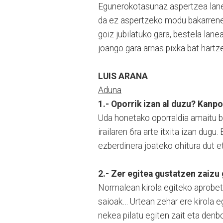
Egunerokotasunaz aspertzea lanea
da ez aspertzeko modu bakarrenet
goiz jubilatuko gara, bestela lane
joango gara arnas pixka bat hartze
LUIS ARANA
Aduna
1.- Oporrik izan al duzu? Kanpo
Uda honetako oporraldia amaitu be
irailaren 6ra arte itxita izan dugu
ezberdinera joateko ohitura dut et
2.- Zer egitea gustatzen zaizu
Normalean kirola egiteko aprobetxa
saioak… Urtean zehar ere kirola e
nekea pilatu egiten zait eta denbo