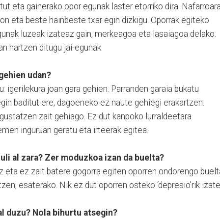
t eta gainerako opor egunak laster etorriko dira. Nafarroar
on eta beste hainbeste txar egin dizkigu. Oporrak egiteko
gunak luzeak izateaz gain, merkeagoa eta lasaiagoa delako.
n hartzen ditugu jai-egunak.
 gehien udan?
u: igerilekura joan gara gehien. Parranden garaia bukatu
 egin baditut ere, dagoeneko ez naute gehiegi erakartzen.
ustatzen zait gehiago. Ez dut kanpoko lurraldeetara
men inguruan geratu eta irteerak egitea.
uli al zara? Zer moduzkoa izan da buelta?
aiz eta ez zait batere gogorra egiten oporren ondorengo buelt
tzen, esaterako. Nik ez dut oporren osteko ‘depresio’rik izate
l duzu? Nola bihurtu atsegin?