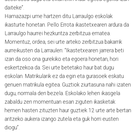
daiteke”.
Hamazazpi ume hartzen ditu Larraulgo eskolak
ikasturte honetan. Pello Errota ikastetxearen ardura da
Larraulgo haurrei hezkuntza zerbitzua ematea.
Momentuz, ordea, sei urte arteko zerbitzua bakarrik
aurreikusten da Larraulen: “Ikastetxearen jarrera beti
izan da oso ona gurekiko eta egoera honetan, hori
eskertzekoa da. Sei urte betetako haur bat dugu
eskolan. Matrikularik ez da egin eta gurasoek eskatu
genuen matrikula egitea. Guztiok ziurtasuna nahi izaten
dugu, normala den bezela. Eskolako lehen ikasgela
zabaldu zen momentuan esan ziguten ikasketak
hemen hasten zituzten haur guztiek 12 urte arte bertan
aritzeko aukera izango zutela eta guk horri eusten
diogu”.