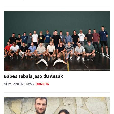
Babes zabala jaso du Ansak
Aiurri
abu 07, 13:55
URNIETA