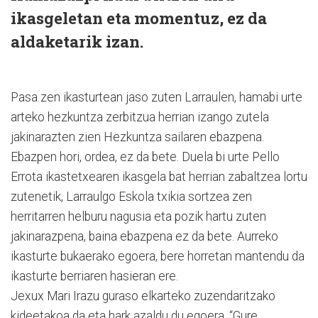
ikasgeletan eta momentuz, ez da
aldaketarik izan.
Pasa zen ikasturtean jaso zuten Larraulen, hamabi urte
arteko hezkuntza zerbitzua herrian izango zutela
jakinarazten zien Hezkuntza sailaren ebazpena.
Ebazpen hori, ordea, ez da bete. Duela bi urte Pello
Errota ikastetxearen ikasgela bat herrian zabaltzea lortu
zutenetik, Larraulgo Eskola txikia sortzea zen
herritarren helburu nagusia eta pozik hartu zuten
jakinarazpena, baina ebazpena ez da bete. Aurreko
ikasturte bukaerako egoera, bere horretan mantendu da
ikasturte berriaren hasieran ere.
Jexux Mari Irazu guraso elkarteko zuzendaritzako
kideetakoa da eta hark azaldu du egoera. “Gure