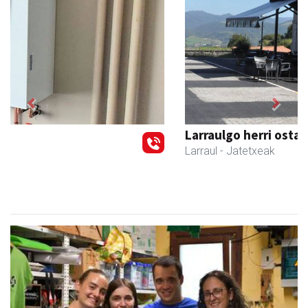
Previous
Next
Larraulgo herri ostatua
Larraul
- Jatetxeak