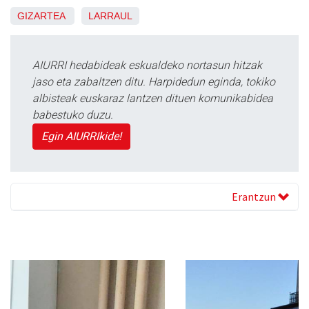
GIZARTEA
LARRAUL
AIURRI hedabideak eskualdeko nortasun hitzak
jaso eta zabaltzen ditu. Harpidedun eginda, tokiko
albisteak euskaraz lantzen dituen komunikabidea
babestuko duzu.
Egin AIURRIkide!
Erantzun