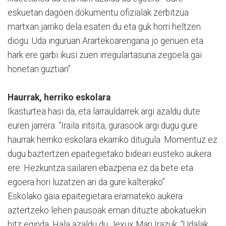
eskuetan dagoen dokumentu ofizialak zerbitzua
martxan jarriko dela esaten du eta guk horri heltzen
diogu. Uda inguruan Arartekoarengana jo genuen eta
hark ere garbi ikusi zuen irregulartasuna zegoela gai
honetan guztian”.
Haurrak, herriko eskolara
Ikasturtea hasi da, eta larrauldarrek argi azaldu dute
euren jarrera: “Iraila iritsita, gurasook argi dugu gure
haurrak herriko eskolara ekarriko ditugula. Momentuz ez
dugu baztertzen epaitegietako bideari eusteko aukera
ere. Hezkuntza sailaren ebazpena ez da bete eta
egoera hori luzatzen ari da gure kalterako”.
Eskolako gaia epaitegietara eramateko aukera
aztertzeko lehen pausoak eman dituzte abokatuekin
hitz eginda. Hala azaldu du Jexux Mari Irazuk: “Udalak