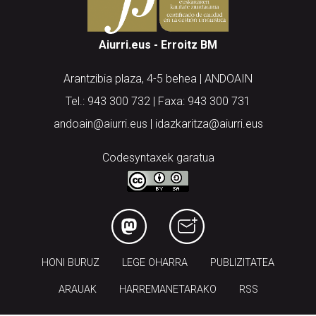
Aiurri.eus - Erroitz BM
Arantzibia plaza, 4-5 behea | ANDOAIN
Tel.: 943 300 732 | Faxa: 943 300 731
andoain@aiurri.eus | idazkaritza@aiurri.eus
Codesyntaxek garatua
HONI BURUZ
LEGE OHARRA
PUBLIZITATEA
ARAUAK
HARREMANETARAKO
RSS