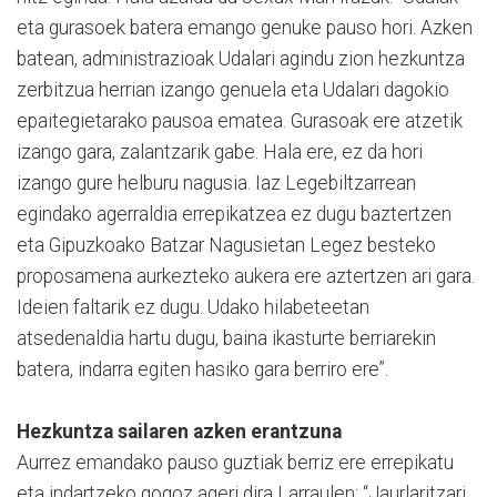
eta gurasoek batera emango genuke pauso hori. Azken
batean, administrazioak Udalari agindu zion hezkuntza
zerbitzua herrian izango genuela eta Udalari dagokio
epaitegietarako pausoa ematea. Gurasoak ere atzetik
izango gara, zalantzarik gabe. Hala ere, ez da hori
izango gure helburu nagusia. Iaz Legebiltzarrean
egindako agerraldia errepikatzea ez dugu baztertzen
eta Gipuzkoako Batzar Nagusietan Legez besteko
proposamena aurkezteko aukera ere aztertzen ari gara.
Ideien faltarik ez dugu. Udako hilabeteetan
atsedenaldia hartu dugu, baina ikasturte berriarekin
batera, indarra egiten hasiko gara berriro ere”.
Hezkuntza sailaren azken erantzuna
Aurrez emandako pauso guztiak berriz ere errepikatu
eta indartzeko gogoz ageri dira Larraulen: “Jaurlaritzari