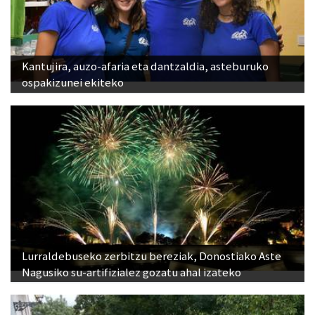
Kantujira, auzo-afaria eta dantzaldia, asteburuko
ospakizunei ekiteko
Lurraldebuseko zerbitzu bereziak, Donostiako Aste
Nagusiko su-artifizialez gozatu ahal izateko