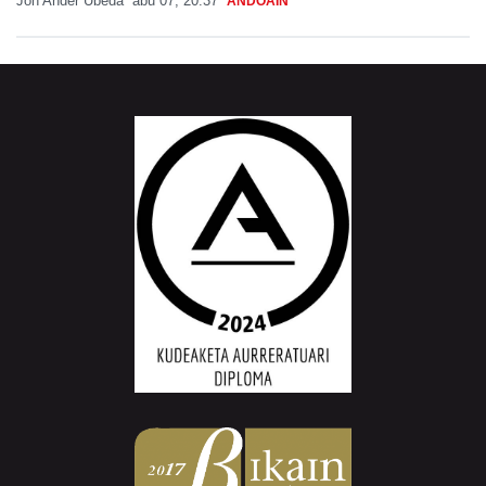
Jon Ander Ubeda
abu 07, 20:37
ANDOAIN