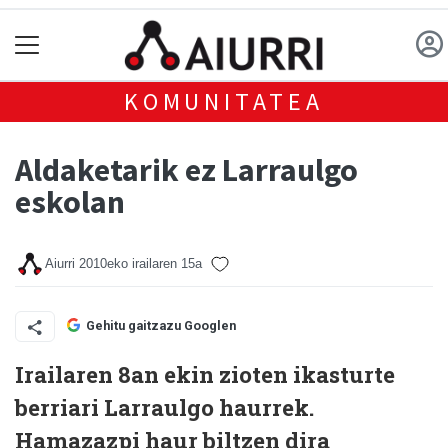
KOMUNITATEA
Aldaketarik ez Larraulgo
eskolan
Aiurri
2010eko irailaren 15a
Gehitu gaitzazu Googlen
Irailaren 8an ekin zioten ikasturte
berriari Larraulgo haurrek.
Hamazazpi haur biltzen dira