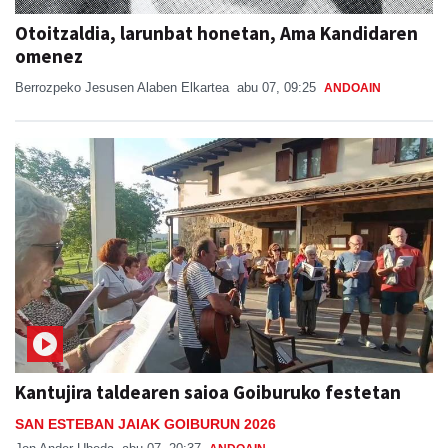
Otoitzaldia, larunbat honetan, Ama Kandidaren
omenez
Berrozpeko Jesusen Alaben Elkartea
abu 07, 09:25
ANDOAIN
Kantujira taldearen saioa Goiburuko festetan
SAN ESTEBAN JAIAK GOIBURUN 2026