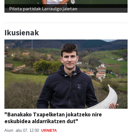
Pilota partidak Larraulgo jaietan
Ikusienak
"Banakako Txapelketan jokatzeko nire
eskubidea aldarrikatzen dut"
Aiurri
abu 07, 12:00
URNIETA