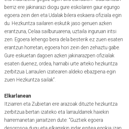
berriz ere jakinarazi diogu gure eskolaren gaur egungo
egoera zein den eta Udalak bilera eskaera ofiziala egin
du. Hezkuntza sailaren eskutik jaso genuen azken
erantzuna, Celaa sailburuarena, uztaila inguruan iritsi
zen. Egoera lehengo bera dela besterik ez zuen esaten
erantzun horretan, egoera hori zein den zehaztu gabe.
Gure eskuetan dagoen azken jakinarazpen ofizialak
esaten duenez, ordea, hamabi urte arteko hezkuntza
zerbitzua Larraulen izatearen aldeko ebazpena egin
zuen Hezkuntza sailak”.
Elkarlanean
Itziarren eta Zubietan ere arazoak dituzte hezkuntza
zerbitzua bertan izateko eta larrauldarrek haiekin
harremanetan jarraitzen dute: “Guztiek egoera
desorosoa dugu eta elkarrekin indar egitea egokia izan