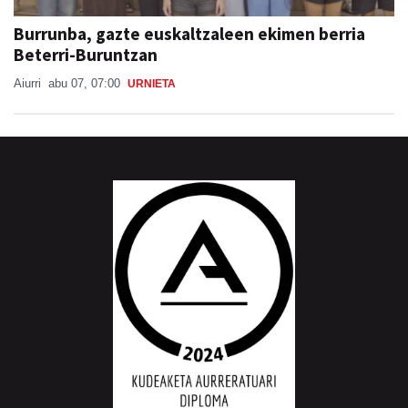
Burrunba, gazte euskaltzaleen ekimen berria
Beterri-Buruntzan
Aiurri
abu 07, 07:00
URNIETA