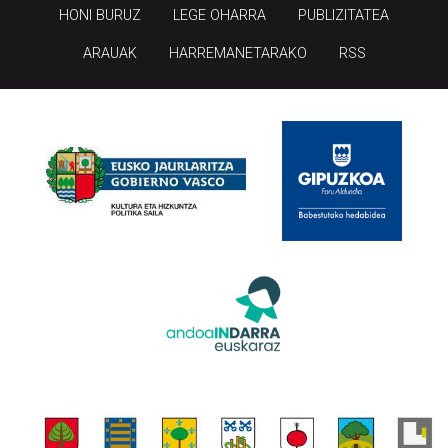
HONI BURUZ
LEGE OHARRA
PUBLIZITATEA
ARAUAK
HARREMANETARAKO
RSS