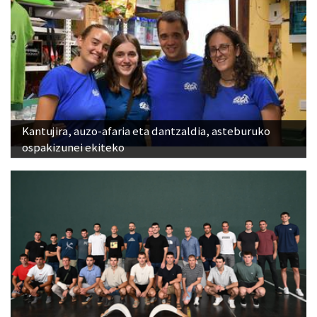
Kantujira, auzo-afaria eta dantzaldia, asteburuko
ospakizunei ekiteko