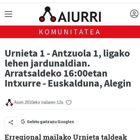
KOMUNITATEA
Urnieta 1 - Antzuola 1, ligako
lehen jardunaldian.
Arratsaldeko 16:00etan
Intxurre - Euskalduna, Alegin
Aiurri
2010eko irailaren 12a
Gehitu gaitzazu Googlen
Erregional mailako Urnieta taldeak