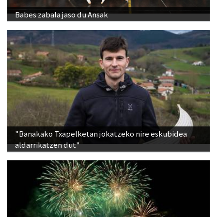
Babes zabala jaso du Ansak
"Banakako Txapelketan jokatzeko nire eskubidea
aldarrikatzen dut"