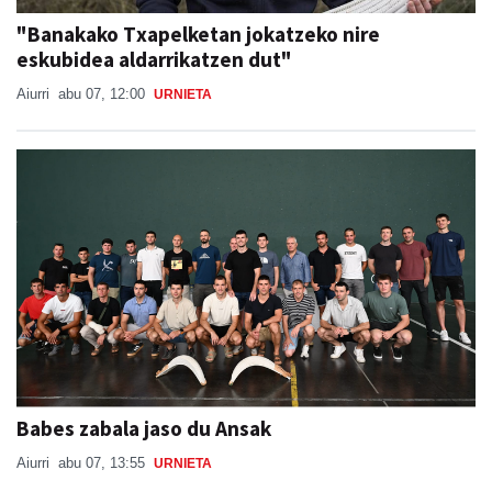
"Banakako Txapelketan jokatzeko nire
eskubidea aldarrikatzen dut"
Aiurri
abu 07, 12:00
URNIETA
Babes zabala jaso du Ansak
Aiurri
abu 07, 13:55
URNIETA