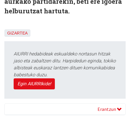
aurkako partidarekin, beti ere igoera
helburutzat hartuta.
GIZARTEA
AIURRI hedabideak eskualdeko nortasun hitzak
jaso eta zabaltzen ditu. Harpidedun eginda, tokiko
albisteak euskaraz lantzen dituen komunikabidea
babestuko duzu.
Egin AIURRIkide!
Erantzun