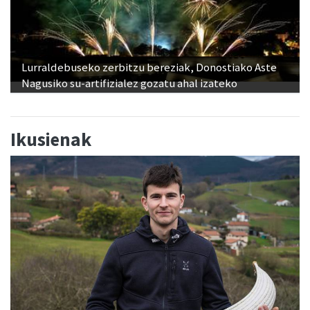
Lurraldebuseko zerbitzu bereziak, Donostiako Aste
Nagusiko su-artifizialez gozatu ahal izateko
Ikusienak