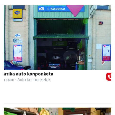
Previous
Next
Asun denda
Andoain
- Arropa-dendak