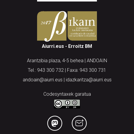
Aiurri.eus - Erroitz BM
Arantzibia plaza, 4-5 behea | ANDOAIN
Tel.: 943 300 732 | Faxa: 943 300 731
andoain@aiurri.eus | idazkaritza@aiurri.eus
Codesyntaxek garatua