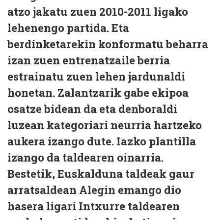
atzo jakatu zuen 2010-2011 ligako
lehenengo partida. Eta
berdinketarekin konformatu beharra
izan zuen entrenatzaile berria
estrainatu zuen lehen jardunaldi
honetan. Zalantzarik gabe ekipoa
osatze bidean da eta denboraldi
luzean kategoriari neurria hartzeko
aukera izango dute. Iazko plantilla
izango da taldearen oinarria.
Bestetik, Euskalduna taldeak gaur
arratsaldean Alegin emango dio
hasera ligari Intxurre taldearen