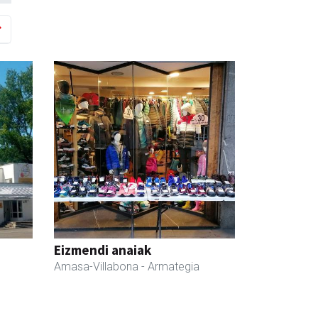
Eizmendi anaiak
Amasa-Villabona
- Armategia