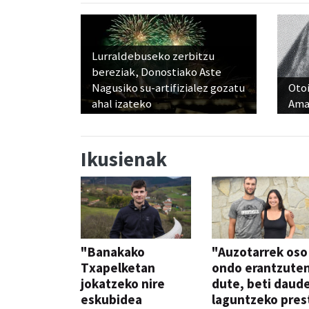
Lurraldebuseko zerbitzu
bereziak, Donostiako Aste
Nagusiko su-artifizialez gozatu
Otoi
ahal izateko
Ama
Ikusienak
"Banakako
"Auzotarrek oso
Txapelketan
ondo erantzute
jokatzeko nire
dute, beti daud
eskubidea
laguntzeko pres