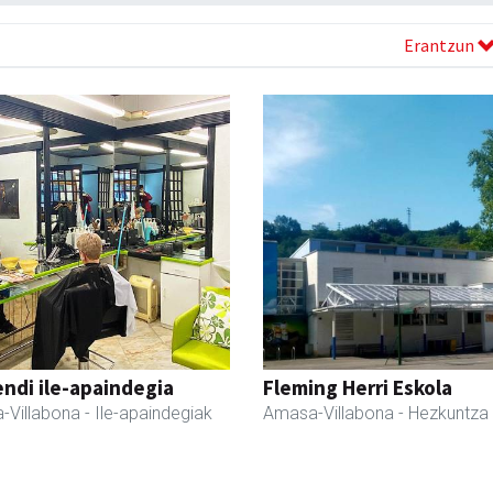
Erantzun
ndi ile-apaindegia
Fleming Herri Eskola
-Villabona
- Ile-apaindegiak
Amasa-Villabona
- Hezkuntza