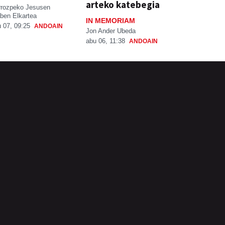
arteko katebegia
rrozpeko Jesusen
ben Elkartea
IN MEMORIAM
 07, 09:25
ANDOAIN
Jon Ander Ubeda
abu 06, 11:38
ANDOAIN