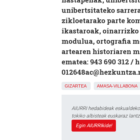
unibertsitateko sarrer
zikloetarako parte ko
ikastaroak, oinarrizko
modulua, ortografia mo
artearen historiaren m
ematea: 943 690 312 / h
012648ac@hezkuntza.n
GIZARTEA
AMASA-VILLABONA
AIURRI hedabideak eskualdeko n
tokiko albisteak euskaraz lan
Egin AIURRIkide!