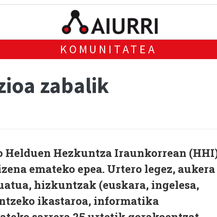
KOMUNITATEA
zioa zabalik
o Helduen Hezkuntza Iraunkorrean (HHI
izena emateko epea. Urtero legez, aukera
uatua, hizkuntzak (euskara, ingelesa,
ntzeko ikastaroa, informatika
ateko sarrera 25 urtetik gorakoentzat,