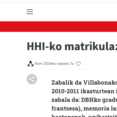
HHI-ko matrikula
Aiurri
2010eko irailaren 7a
Zabalik da Villabonak
2010-2011 ikasturtean 
zabala da: DBHko grad
frantsesa), memoria la
hastapenak, unibertsit