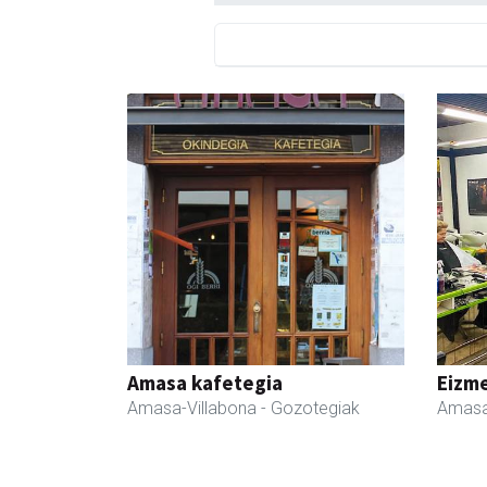
Amasa kafetegia
Eizme
Amasa-Villabona
- Gozotegiak
Amasa