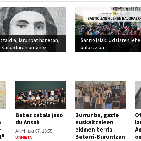
tzaldia, larunbat honetan,
Santio jaiak: Udalaren lehe
 Kandidaren omenez
balorazioa
Babes zabala jaso
Burrunba, gazte
Ot
n
du Ansak
euskaltzaleen
la
e
ekimen berria
A
Aiurri
abu 07, 13:55
t"
Beterri-Buruntzan
o
URNIETA