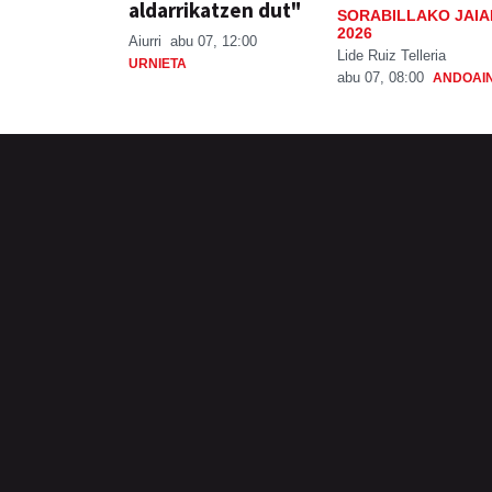
aldarrikatzen dut"
SORABILLAKO JAIA
2026
Aiurri
abu 07, 12:00
Lide Ruiz Telleria
URNIETA
abu 07, 08:00
ANDOAI