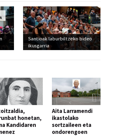
n
Santioak laburbiltzeko bideo
ikusgarria
oitzaldia,
Aita Larramendi
runbat honetan,
ikastolako
ma Kandidaren
sortzaileen eta
menez
ondorengoen