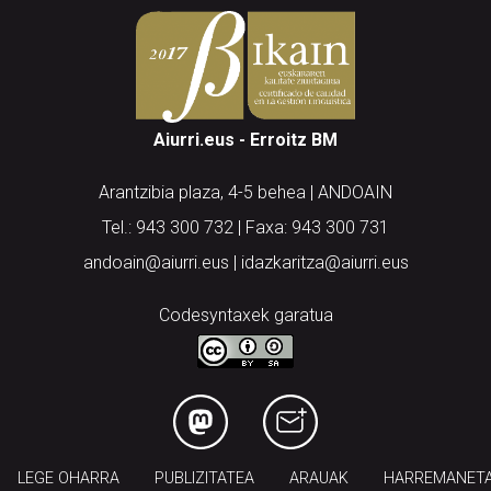
Aiurri.eus - Erroitz BM
Arantzibia plaza, 4-5 behea | ANDOAIN
Tel.: 943 300 732 | Faxa: 943 300 731
andoain@aiurri.eus | idazkaritza@aiurri.eus
Codesyntaxek garatua
LEGE OHARRA
PUBLIZITATEA
ARAUAK
HARREMANET