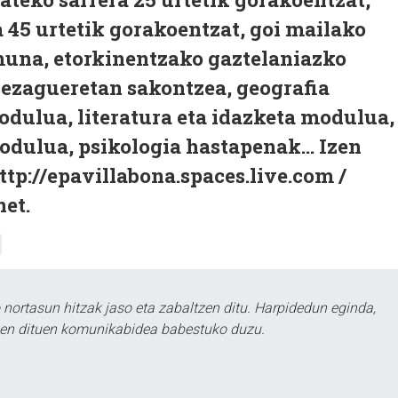
a 45 urtetik gorakoentzat, goi mailako
muna, etorkinentzako gaztelaniazko
 ezagueretan sakontzea, geografia
dulua, literatura eta idazketa modulua,
odulua, psikologia hastapenak... Izen
ttp://epavillabona.spaces.live.com /
et.
ortasun hitzak jaso eta zabaltzen ditu. Harpidedun eginda,
tzen dituen komunikabidea babestuko duzu.