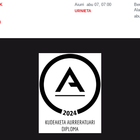
K
Aiurri
abu 07, 07:00
Be
Ala
URNIETA
abu
N