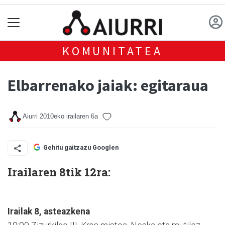
KOMUNITATEA
Elbarrenako jaiak: egitaraua
Aiurri
2010eko irailaren 6a
Gehitu gaitzazu Googlen
Irailaren 8tik 12ra:
Irailak 8, asteazkena