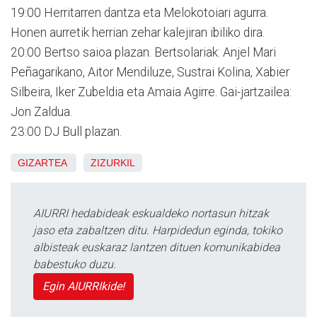
19:00 Herritarren dantza eta Melokotoiari agurra.
Honen aurretik herrian zehar kalejiran ibiliko dira.
20:00 Bertso saioa plazan. Bertsolariak: Anjel Mari
Peñagarikano, Aitor Mendiluze, Sustrai Kolina, Xabier
Silbeira, Iker Zubeldia eta Amaia Agirre. Gai-jartzailea:
Jon Zaldua.
23:00 DJ Bull plazan.
GIZARTEA
ZIZURKIL
AIURRI hedabideak eskualdeko nortasun hitzak
jaso eta zabaltzen ditu. Harpidedun eginda, tokiko
albisteak euskaraz lantzen dituen komunikabidea
babestuko duzu.
Egin AIURRIkide!