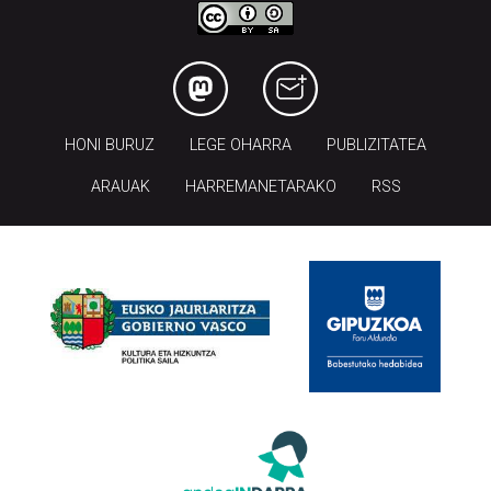
HONI BURUZ
LEGE OHARRA
PUBLIZITATEA
ARAUAK
HARREMANETARAKO
RSS