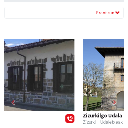
Erantzun
Previous
Next
Zizurkilgo Udala
Zizurkil
- Udaletxeak