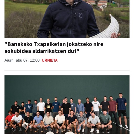
"Banakako Txapelketan jokatzeko nire
eskubidea aldarrikatzen dut"
Aiurri
abu 07, 12:00
URNIETA