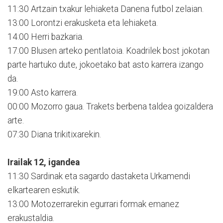
11:30 Artzain txakur lehiaketa Danena futbol zelaian.
13:00 Lorontzi erakusketa eta lehiaketa.
14:00 Herri bazkaria.
17:00 Blusen arteko pentlatoia. Koadrilek bost jokotan
parte hartuko dute, jokoetako bat asto karrera izango
da.
19:00 Asto karrera.
00:00 Mozorro gaua. Trakets berbena taldea goizaldera
arte.
07:30 Diana trikitixarekin.
Irailak 12, igandea
11:30 Sardinak eta sagardo dastaketa Urkamendi
elkartearen eskutik.
13:00 Motozerrarekin egurrari formak emanez
erakustaldia.