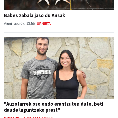
Babes zabala jaso du Ansak
Aiurri
abu 07, 13:55
URNIETA
"Auzotarrek oso ondo erantzuten dute, beti
daude laguntzeko prest"