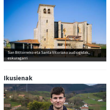
San Bittorreko eta Santa Vitoriako audiogidak,
eskuragarri
Ikusienak