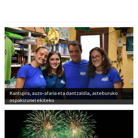
Kantujira, auzo-afaria eta dantzaldia, asteburuko
ospakizunei ekiteko