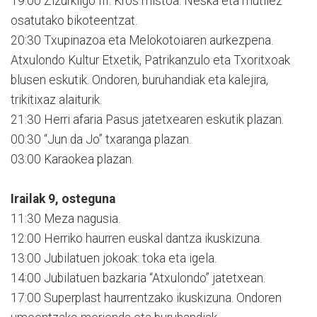
19:00 Zizurkilgo III. Kros mistoa. Neska eta mutilez
osatutako bikoteentzat.
20:30 Txupinazoa eta Melokotoiaren aurkezpena.
Atxulondo Kultur Etxetik, Patrikanzulo eta Txoritxoak
blusen eskutik. Ondoren, buruhandiak eta kalejira,
trikitixaz alaiturik.
21:30 Herri afaria Pasus jatetxearen eskutik plazan.
00:30 “Jun da Jo” txaranga plazan.
03:00 Karaokea plazan.
Irailak 9, osteguna
11:30 Meza nagusia.
12:00 Herriko haurren euskal dantza ikuskizuna.
13:00 Jubilatuen jokoak: toka eta igela.
14:00 Jubilatuen bazkaria “Atxulondo” jatetxean.
17:00 Superplast haurrentzako ikuskizuna. Ondoren