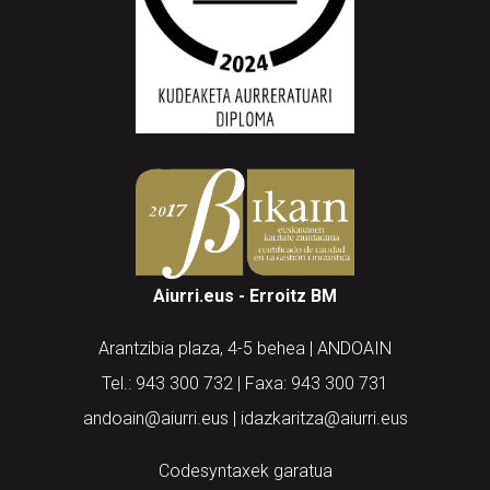
Aiurri.eus - Erroitz BM
Arantzibia plaza, 4-5 behea | ANDOAIN
Tel.: 943 300 732 | Faxa: 943 300 731
andoain@aiurri.eus | idazkaritza@aiurri.eus
Codesyntaxek garatua