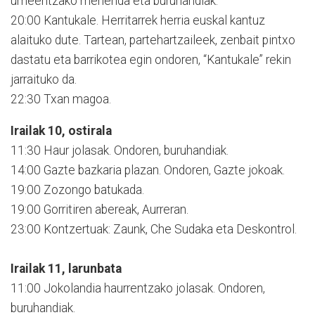
umeentzako merienda eta buruhandiak.
20:00 Kantukale. Herritarrek herria euskal kantuz
alaituko dute. Tartean, partehartzaileek, zenbait pintxo
dastatu eta barrikotea egin ondoren, “Kantukale” rekin
jarraituko da.
22:30 Txan magoa.
Irailak 10, ostirala
11:30 Haur jolasak. Ondoren, buruhandiak.
14:00 Gazte bazkaria plazan. Ondoren, Gazte jokoak.
19:00 Zozongo batukada.
19:00 Gorritiren abereak, Aurreran.
23:00 Kontzertuak: Zaunk, Che Sudaka eta Deskontrol.
Irailak 11, larunbata
11:00 Jokolandia haurrentzako jolasak. Ondoren,
buruhandiak.