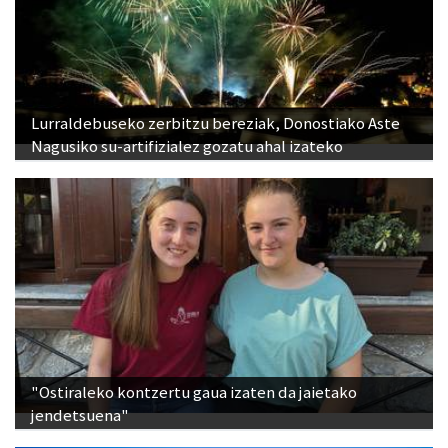
Lurraldebuseko zerbitzu bereziak, Donostiako Aste
Nagusiko su-artifizialez gozatu ahal izateko
"Ostiraleko kontzertu gaua izaten da jaietako
jendetsuena"