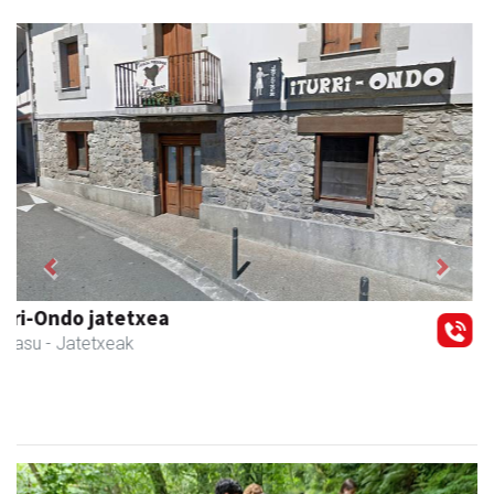
Previous
Next
Txindoki taberna
Andoain
-