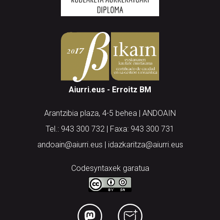
Aiurri.eus - Erroitz BM
Arantzibia plaza, 4-5 behea | ANDOAIN
Tel.: 943 300 732 | Faxa: 943 300 731
andoain@aiurri.eus | idazkaritza@aiurri.eus
Codesyntaxek garatua