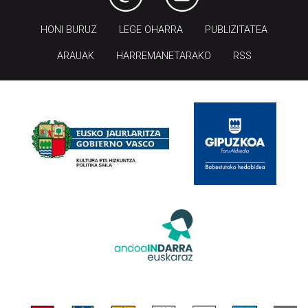
HONI BURUZ
LEGE OHARRA
PUBLIZITATEA
ARAUAK
HARREMANETARAKO
RSS