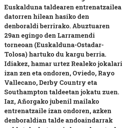
Euskalduna taldearen entrenatzailea
datorren hilean hasiko den
denboraldi berrirako. Abuztuaren
29an egingo den Larramendi
torneoan (Euskalduna-Ostadar-
Tolosa) hartuko du kargu berria.
Idiakez, hamar urtez Realeko jokalari
izan zen eta ondoren, Oviedo, Rayo
Vallecano, Derby Country eta
Southampton taldeetan jokatu zuen.
Iaz, Añorgako jubenil mailako
entrenatzaile izan ondoren, azken
denboraldian talde andoaindarrak