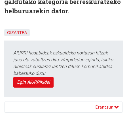
galdutako kategoria berreskuratzeko
helburuarekin dator.
GIZARTEA
AIURRI hedabideak eskualdeko nortasun hitzak
jaso eta zabaltzen ditu. Harpidedun eginda, tokiko
albisteak euskaraz lantzen dituen komunikabidea
babestuko duzu.
Egin AIURRIkide!
Erantzun