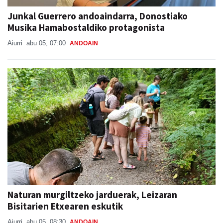
Junkal Guerrero andoaindarra, Donostiako
Musika Hamabostaldiko protagonista
Aiurri
abu 05, 07:00
ANDOAIN
Naturan murgiltzeko jarduerak, Leizaran
Bisitarien Etxearen eskutik
Aiurri
abu 05, 08:30
ANDOAIN