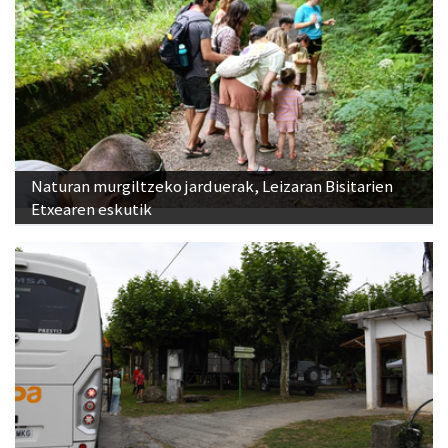
Naturan murgiltzeko jarduerak, Leizaran Bisitarien
Etxearen eskutik