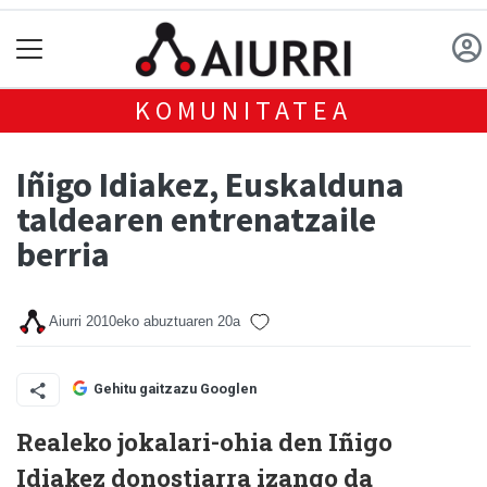
KOMUNITATEA
Iñigo Idiakez, Euskalduna
taldearen entrenatzaile
berria
Aiurri
2010eko abuztuaren 20a
Gehitu gaitzazu Googlen
Realeko jokalari-ohia den Iñigo
Idiakez donostiarra izango da