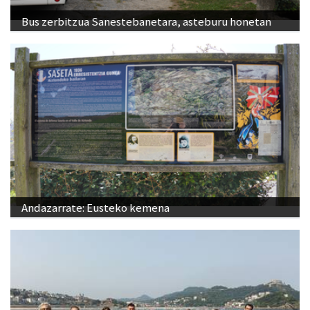
Bus zerbitzua Sanestebanetara, asteburu honetan
Andazarrate: Eusteko kemena