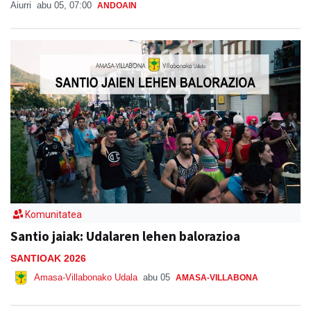
Aiurri
abu 05, 07:00
ANDOAIN
Komunitatea
Santio jaiak: Udalaren lehen balorazioa
SANTIOAK 2026
Amasa-Villabonako Udala
abu 05
AMASA-VILLABONA