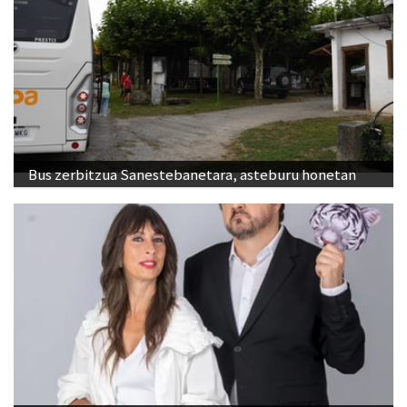
Bus zerbitzua Sanestebanetara, asteburu honetan