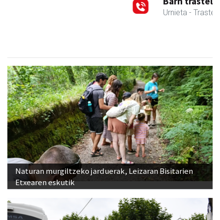
Barn trasteleku eta biltegi txikien alokairua
Urnieta
- Trastelekuak
Naturan murgiltzeko jarduerak, Leizaran Bisitarien
Etxearen eskutik