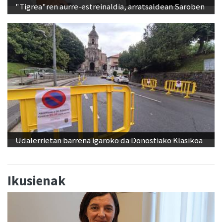
"Tigrea"ren aurre-estreinaldia, arratsaldean Saroben
Udalerrietan barrena igaroko da Donostiako Klasikoa
Ikusienak