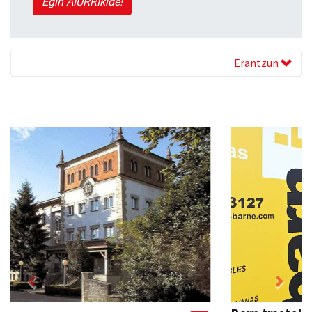
Egin AIURRIkide!
Erantzun
Previous
Next