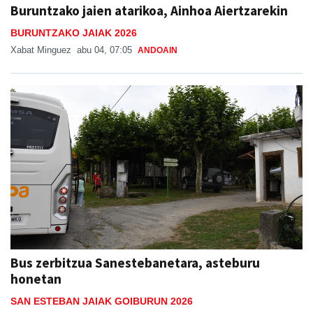
Buruntzako jaien atarikoa, Ainhoa Aiertzarekin
BURUNTZAKO JAIAK 2026
Xabat Minguez
abu 04, 07:05
ANDOAIN
Bus zerbitzua Sanestebanetara, asteburu
honetan
SAN ESTEBAN JAIAK GOIBURUN 2026