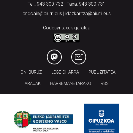
Tel.: 943 300 732 | Faxa: 943 300 731
andoain@aiurri.eus | idazkaritza@aiurri.eus
Codesyntaxek garatua
HONI BURUZ
LEGE OHARRA
PUBLIZITATEA
ARAUAK
HARREMANETARAKO
RSS