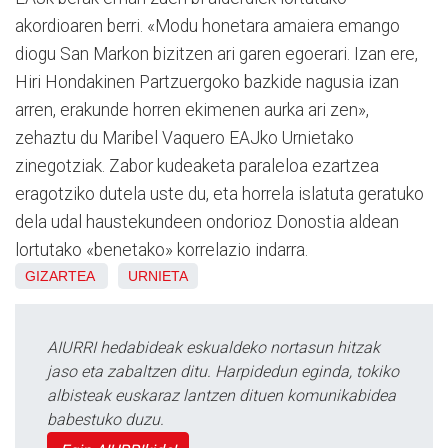
akordioaren berri. «Modu honetara amaiera emango
diogu San Markon bizitzen ari garen egoerari. Izan ere,
Hiri Hondakinen Partzuergoko bazkide nagusia izan
arren, erakunde horren ekimenen aurka ari zen»,
zehaztu du Maribel Vaquero EAJko Urnietako
zinegotziak. Zabor kudeaketa paraleloa ezartzea
eragotziko dutela uste du, eta horrela islatuta geratuko
dela udal haustekundeen ondorioz Donostia aldean
lortutako «benetako» korrelazio indarra.
GIZARTEA
URNIETA
AIURRI hedabideak eskualdeko nortasun hitzak
jaso eta zabaltzen ditu. Harpidedun eginda, tokiko
albisteak euskaraz lantzen dituen komunikabidea
babestuko duzu.