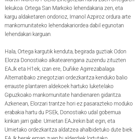
lekukoa. Ortega San Markoko lehendakaria zen, eta
kargu aldaketaren ondorioz, Imanol Azpiroz ordura arte
mankomunitateko lehendakariordea dabil egunotan
lehendakari karguan.
Hala, Ortega kargutik kenduta, begirada guztiak Odon
Elorza Donostiako alkatearengana zuzendu zituzten
EAJk eta H1ek, izan ere, Duñike Agirrezabalaga
Alternatibako zinegotziari ordezkaritza kenduko balio
errauste plantaren aldekoek hartuko luketelako
Gipuzkoako mankomunitate handienaren gidaritza.
Azkenean, Elorzari trantze hori ez pasarazteko moduko
erabakia hartu du PSEk, Donostiako udal gobernua
kinkan jarri gabe. Urnietan EAJrekin bat egin, eta
Urnietako ordezkaritza aldatzea ahalbidetuko dute biek.
EAJk berak eman zuen bi alderdiek lortutako