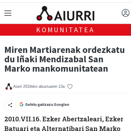
KOMUNITATEA
Miren Martiarenak ordezkatu
du Iñaki Mendizabal San
Marko mankomunitatean
Aiurri
2010eko abuztuaren 13a
Gehitu gaitzazu Googlen
2010.VII.16. Ezker Abertzaleari, Ezker
Batuari eta Alternatibari San Marko