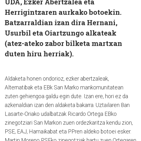
UDA, Ezker Abertzalea eta
Herrigintzaren aurkako botoekin.
Batzarraldian izan dira Hernani,
Usurbil eta Oiartzungo alkateak
(atez-ateko zabor bilketa martxan
duten hiru herriak).
Aldaketa honen ondorioz, ezker abertzaleak,
Alternatibak eta EBk San Marko mankomunitatean
zuten gehiengoa galdu egin dute. Izan ere, hori ez da
azkenaldian izan den aldaketa bakarra. Uztailaren 8an
Lasarte-Oriako udalbatzak Ricardo Ortega EBko
zinegotziari San Markon zuen ordezkaritza kendu zion,
PSE, EAJ, Hamaikabat eta PPren aldeko botoei esker.
Martin Moreno PSEko zinegotziak hartu zuen Ortegaren