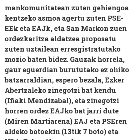
mankomunitatean zuten gehiengoa
kentzeko asmoa agertu zuten PSE-
EEk eta EAJk, eta San Markon zuen
ordezkaritza aldatzea proposatu
zuten uztailean erresgistratutako
mozio baten bidez. Gauzak horrela,
gaur eguerdian burututako ez ohiko
batzarraldian, espero bezala, Ezker
Abertzaleko zinegotzi bat kendu
(Iñaki Mendizabal), eta zinegotzi
horren ordez EAJko bat jarri dute
(Miren Martiarena) EAJ eta PSEren
aldeko botoekin (13tik 7 boto) eta