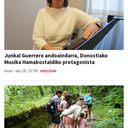
Junkal Guerrero andoaindarra, Donostiako
Musika Hamabostaldiko protagonista
Aiurri
abu 05, 07:00
ANDOAIN