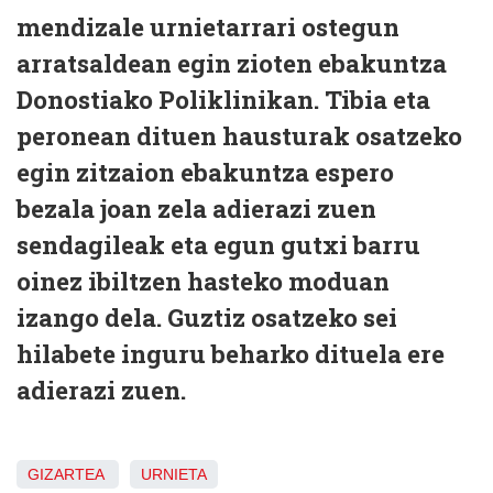
mendizale urnietarrari ostegun
arratsaldean egin zioten ebakuntza
Donostiako Poliklinikan. Tibia eta
peronean dituen hausturak osatzeko
egin zitzaion ebakuntza espero
bezala joan zela adierazi zuen
sendagileak eta egun gutxi barru
oinez ibiltzen hasteko moduan
izango dela. Guztiz osatzeko sei
hilabete inguru beharko dituela ere
adierazi zuen.
GIZARTEA
URNIETA