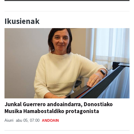
Ikusienak
Junkal Guerrero andoaindarra, Donostiako
Musika Hamabostaldiko protagonista
Aiurri
abu 05, 07:00
ANDOAIN