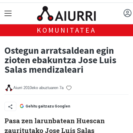
KOMUNITATEA
Ostegun arratsaldean egin
zioten ebakuntza Jose Luis
Salas mendizaleari
Aiurri
2010eko abuztuaren 7a
Gehitu gaitzazu Googlen
Pasa zen larunbatean Huescan
zauritutako Jose Luis Salas