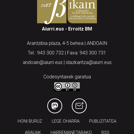
Aiurri.eus - Erroitz BM
Arantzibia plaza, 4-5 behea | ANDOAIN
Tel.: 943 300 732 | Faxa: 943 300 731
andoain@aiurri.eus | idazkaritza@aiurri.eus
Codesyntaxek garatua
HONI BURUZ
LEGE OHARRA
PUBLIZITATEA
ARAUAK
HARREMANETARAKO
RSS