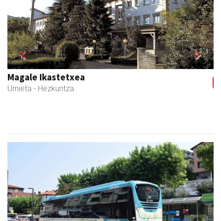
Previous
Next
Urnietako AEK euskaltegia
Urnieta
- Euskaltegiak