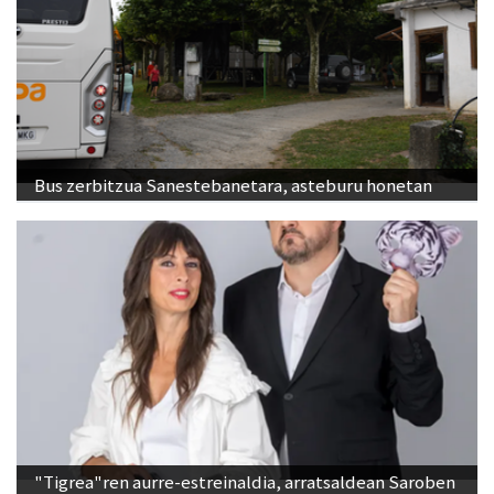
Bus zerbitzua Sanestebanetara, asteburu honetan
"Tigrea"ren aurre-estreinaldia, arratsaldean Saroben