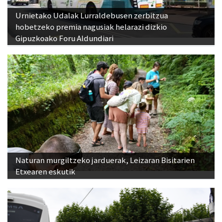
Urnietako Udalak Lurraldebusen zerbitzua
hobetzeko premia nagusiak helarazi dizkio
Gipuzkoako Foru Aldundiari
Naturan murgiltzeko jarduerak, Leizaran Bisitarien
Etxearen eskutik