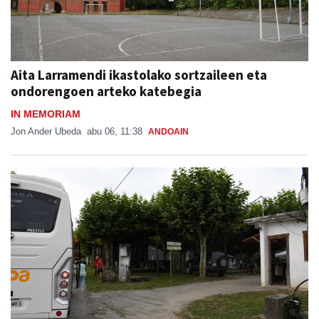
Aita Larramendi ikastolako sortzaileen eta
ondorengoen arteko katebegia
IN MEMORIAM
Jon Ander Ubeda
abu 06, 11:38
ANDOAIN