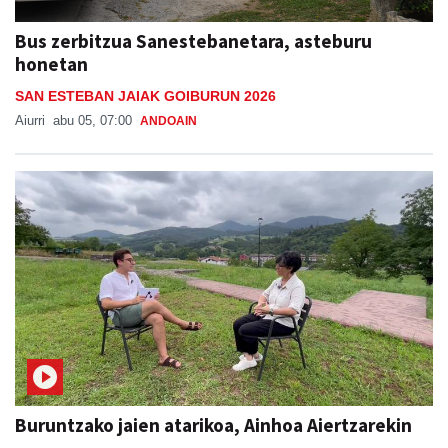
Bus zerbitzua Sanestebanetara, asteburu
honetan
SAN ESTEBAN JAIAK GOIBURUN 2026
Aiurri
abu 05, 07:00
ANDOAIN
Buruntzako jaien atarikoa, Ainhoa Aiertzarekin