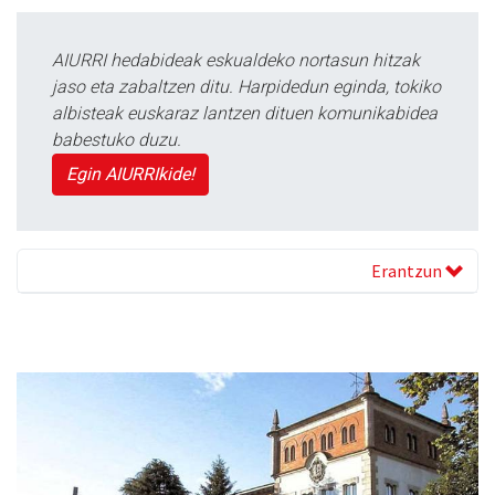
AIURRI hedabideak eskualdeko nortasun hitzak
jaso eta zabaltzen ditu. Harpidedun eginda, tokiko
albisteak euskaraz lantzen dituen komunikabidea
babestuko duzu.
Egin AIURRIkide!
Erantzun