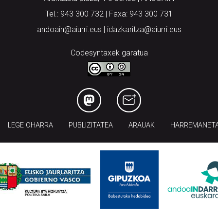
Tel.: 943 300 732 | Faxa: 943 300 731
andoain@aiurri.eus | idazkaritza@aiurri.eus
Codesyntaxek garatua
LEGE OHARRA
PUBLIZITATEA
ARAUAK
HARREMANET