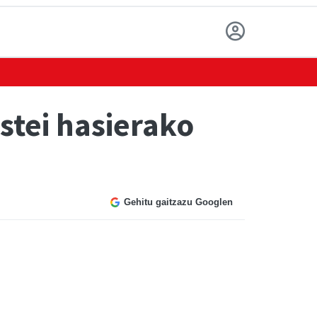
estei hasierako
Gehitu gaitzazu Googlen