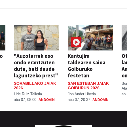
so
"Auzotarrek oso
Kantujira
Ot
ondo erantzuten
taldearen saioa
la
dute, beti daude
Goiburuko
A
laguntzeko prest"
festetan
o
SORABILLAKO JAIAK
SAN ESTEBAN JAIAK
Be
2026
GOIBURUN 2026
Ala
Lide Ruiz Telleria
Jon Ander Ubeda
abu
abu 07, 08:00
abu 07, 20:37
ANDOAIN
ANDOAIN