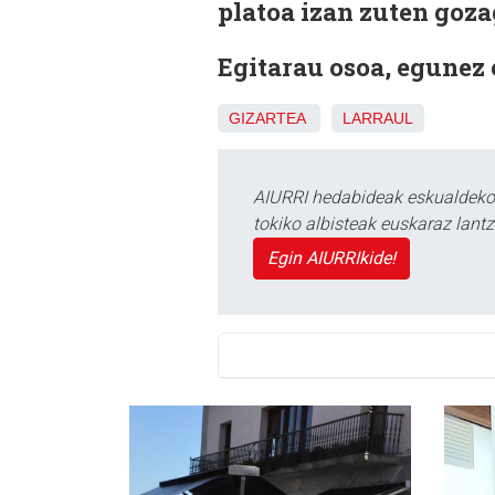
platoa izan zuten goza
Egitarau osoa, egunez
GIZARTEA
LARRAUL
AIURRI hedabideak eskualdeko n
tokiko albisteak euskaraz lan
Egin AIURRIkide!