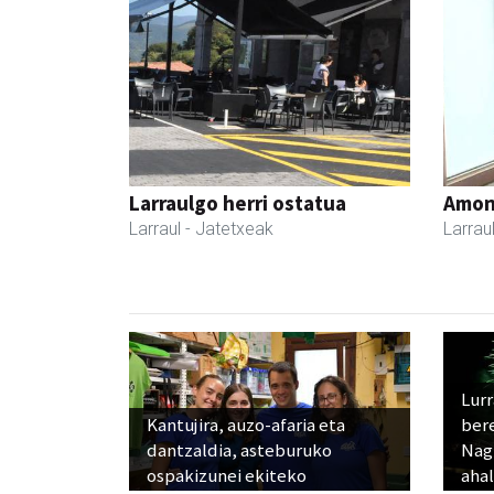
Larraulgo herri ostatua
Amona
Larraul
- Jatetxeak
Larrau
Lur
Kantujira, auzo-afaria eta
ber
dantzaldia, asteburuko
Nagu
ospakizunei ekiteko
ahal