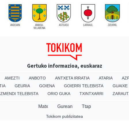
Gertuko informazioa, euskaraz
AMEZTI
ANBOTO
ANTXETA IRRATIA
ATARIA
AZP
TIA
GEURIA
GOIENA
GOIERRI TELEBISTA
GUAIXE
IZMENDI TELEBISTA
ORIO GUKA
TXINTXARRI
ZARAUT
Matx
Gurean
Ttap
Tokikom publizitatea
v16.25.0