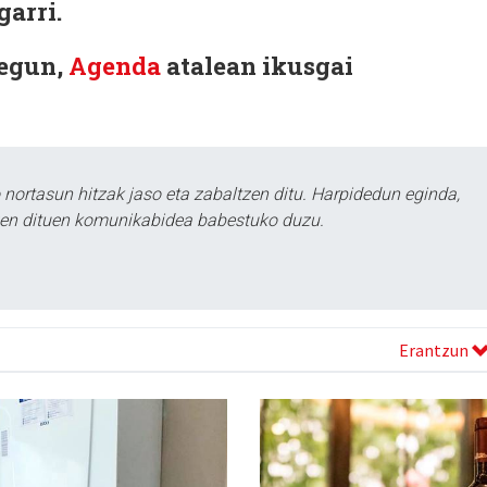
garri.
 egun,
Agenda
atalean ikusgai
ortasun hitzak jaso eta zabaltzen ditu. Harpidedun eginda,
tzen dituen komunikabidea babestuko duzu.
Erantzun