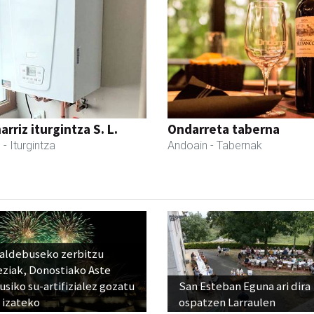
rriz iturgintza S. L.
Ondarreta taberna
l
- Iturgintza
Andoain
- Tabernak
raldebuseko zerbitzu
eziak, Donostiako Aste
siko su-artifizialez gozatu
San Esteban Eguna ari dira
 izateko
ospatzen Larraulen