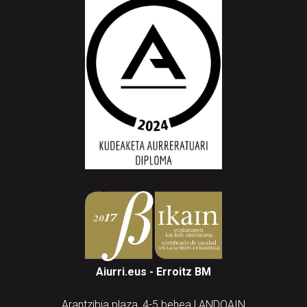
Aiurri.eus - Erroitz BM
Arantzibia plaza, 4-5 behea | ANDOAIN