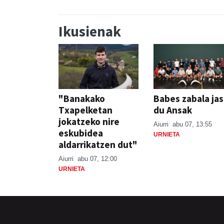
Ikusienak
"Banakako
Babes zabala ja
Txapelketan
du Ansak
jokatzeko nire
Aiurri
abu 07, 13:55
eskubidea
URNIETA
aldarrikatzen dut"
Aiurri
abu 07, 12:00
URNIETA