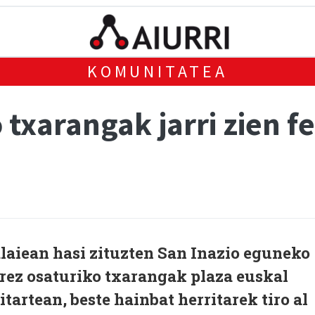
KOMUNITATEA
 txarangak jarri zien f
alaiean hasi zituzten San Inazio eguneko
rrez osaturiko txarangak plaza euskal
tartean, beste hainbat herritarek tiro al