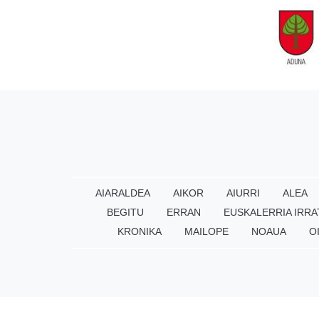
AIARALDEA
AIKOR
AIURRI
ALEA
BEGITU
ERRAN
EUSKALERRIA IRRA
KRONIKA
MAILOPE
NOAUA
O