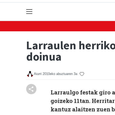
Larraulen herriko
doinua
Aiurri
2010eko abuztuaren 3a
Larraulgo festak giro 
goizeko 11tan. Herrita
kantuz alaitzen zuen bi