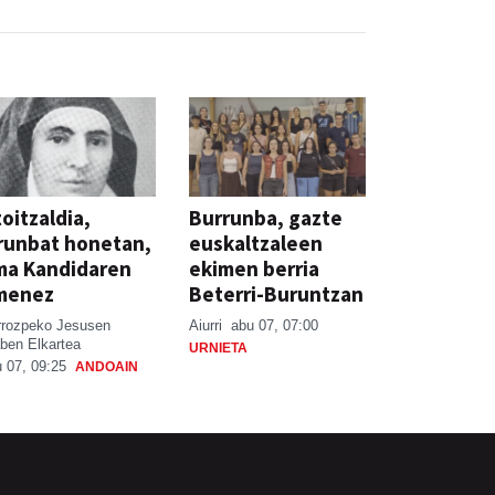
oitzaldia,
Burrunba, gazte
runbat honetan,
euskaltzaleen
ma Kandidaren
ekimen berria
menez
Beterri-Buruntzan
rrozpeko Jesusen
Aiurri
abu 07, 07:00
ben Elkartea
URNIETA
 07, 09:25
ANDOAIN