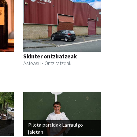
Skinter ontziratzeak
Asteasu
- Ontziratzeak
Pilota partidak Larraulgo
jaietan