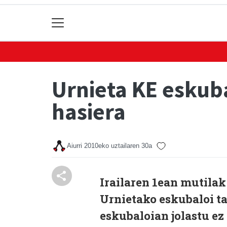
Urnieta KE eskub
hasiera
Aiurri
2010eko uztailaren 30a
Irailaren 1ean mutilak
Urnietako eskubaloi ta
eskubaloian jolastu ez