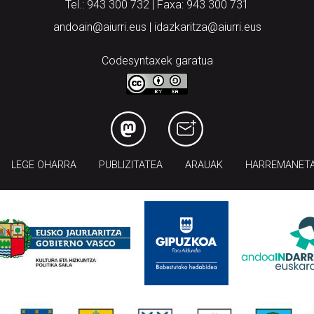
Tel.: 943 300 732 | Faxa: 943 300 731
andoain@aiurri.eus | idazkaritza@aiurri.eus
Codesyntaxek garatua
LEGE OHARRA
PUBLIZITATEA
ARAUAK
HARREMANET