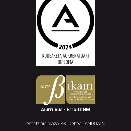
Aiurri.eus - Erroitz BM
Arantzibia plaza, 4-5 behea | ANDOAIN