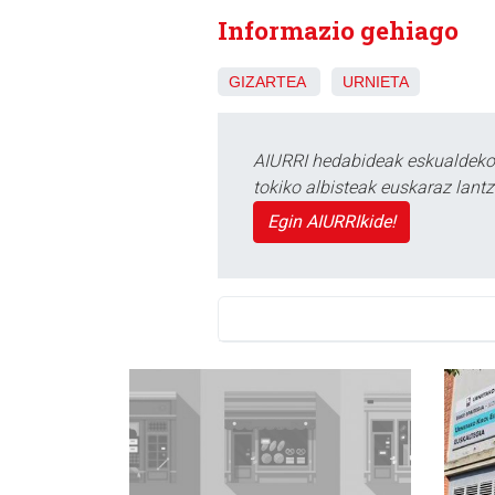
Informazio gehiago
GIZARTEA
URNIETA
AIURRI hedabideak eskualdeko n
tokiko albisteak euskaraz lan
Egin AIURRIkide!