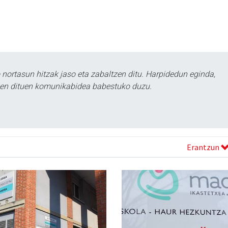
ortasun hitzak jaso eta zabaltzen ditu. Harpidedun eginda,
tzen dituen komunikabidea babestuko duzu.
Erantzun