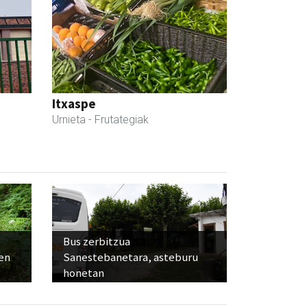
Itxaspe
Urnieta
- Frutategiak
Bus zerbitzua
ien
Sanestebanetara, asteburu
honetan