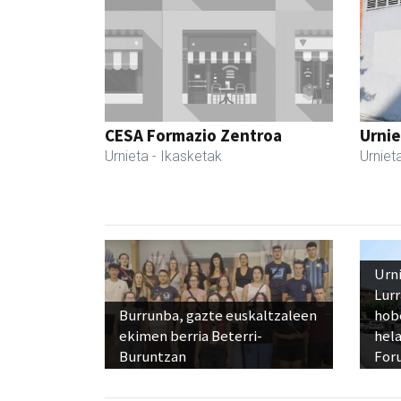
CESA Formazio Zentroa
Urnie
Urnieta
- Ikasketak
Urniet
Urn
Lur
Burrunba, gazte euskaltzaleen
hob
ekimen berria Beterri-
hela
Buruntzan
Foru