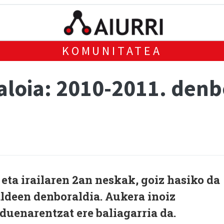
KOMUNITATEA
aloia: 2010-2011. denb
 eta irailaren 2an neskak, goiz hasiko da
ldeen denboraldia. Aukera inoiz
 duenarentzat ere baliagarria da.