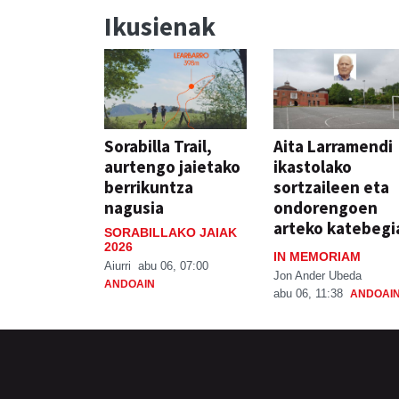
Ikusienak
Sorabilla Trail,
Aita Larramendi
aurtengo jaietako
ikastolako
berrikuntza
sortzaileen eta
nagusia
ondorengoen
arteko katebegi
SORABILLAKO JAIAK
2026
IN MEMORIAM
Aiurri
abu 06, 07:00
Jon Ander Ubeda
ANDOAIN
abu 06, 11:38
ANDOAI