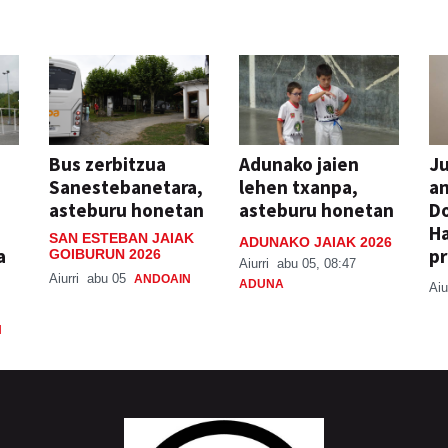
Bus zerbitzua
Adunako jaien
Ju
Sanestebanetara,
lehen txanpa,
an
asteburu honetan
asteburu honetan
Do
H
SAN ESTEBAN JAIAK
ADUNAKO JAIAK 2026
a
pr
GOIBURUN 2026
Aiurri
abu 05, 08:47
Aiurri
abu 05
ANDOAIN
ADUNA
Aiu
N