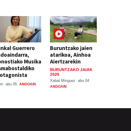
nkal Guerrero
Buruntzako jaien
doaindarra,
atarikoa, Ainhoa
nostiako Musika
Aiertzarekin
amabostaldiko
BURUNTZAKO JAIAK
otagonista
2026
Xabat Minguez
abu 04
rri
abu 05
ANDOAIN
ANDOAIN