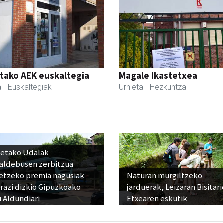
tako AEK euskaltegia
Magale Ikastetxea
a
- Euskaltegiak
Urnieta
- Hezkuntza
ietako Udalak
raldebusen zerbitzua
etzeko premia nagusiak
Naturan murgiltzeko
razi dizkio Gipuzkoako
jarduerak, Leizaran Bisitar
 Aldundiari
Etxearen eskutik