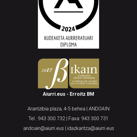
Aiurri.eus - Erroitz BM
Arantzibia plaza, 4-5 behea | ANDOAIN
Tel.: 943 300 732 | Faxa: 943 300 731
andoain@aiurri.eus | idazkaritza@aiurri.eus