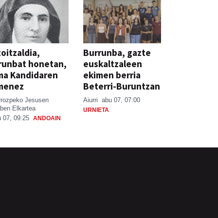
oitzaldia,
Burrunba, gazte
runbat honetan,
euskaltzaleen
ma Kandidaren
ekimen berria
menez
Beterri-Buruntzan
rrozpeko Jesusen
Aiurri
abu 07, 07:00
ben Elkartea
URNIETA
 07, 09:25
ANDOAIN