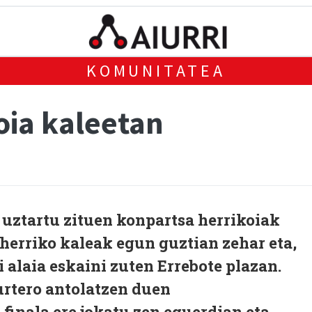
KOMUNITATEA
oia kaleetan
 uztartu zituen konpartsa herrikoiak
herriko kaleak egun guztian zehar eta,
 alaia eskaini zuten Errebote plazan.
urtero antolatzen duen
 finala ere jokatu zen eguerdian eta