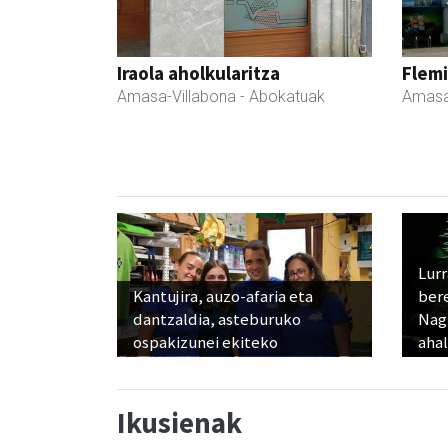
Iraola aholkularitza
Flemi
Amasa-Villabona
- Abokatuak
Amasa
Lur
Kantujira, auzo-afaria eta
ber
dantzaldia, asteburuko
Nagu
ospakizunei ekiteko
ahal
Ikusienak