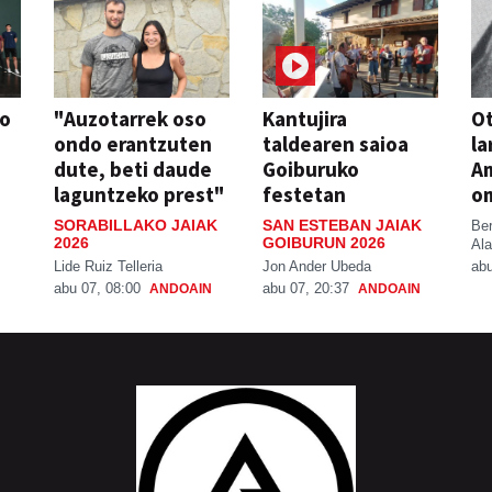
so
"Auzotarrek oso
Kantujira
Ot
ondo erantzuten
taldearen saioa
la
dute, beti daude
Goiburuko
A
laguntzeko prest"
festetan
o
SORABILLAKO JAIAK
SAN ESTEBAN JAIAK
Be
2026
GOIBURUN 2026
Ala
Lide Ruiz Telleria
Jon Ander Ubeda
abu
abu 07, 08:00
abu 07, 20:37
ANDOAIN
ANDOAIN