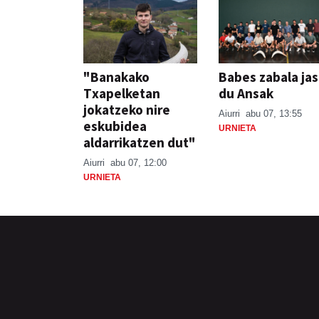
"Banakako
Babes zabala ja
Txapelketan
du Ansak
jokatzeko nire
Aiurri
abu 07, 13:55
eskubidea
URNIETA
aldarrikatzen dut"
Aiurri
abu 07, 12:00
URNIETA