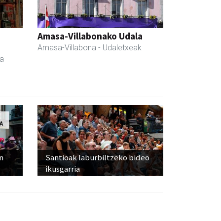
a
Amasa-Villabonako Udala
Amasa-Villabona
- Udaletxeak
da
n
Santioak laburbiltzeko bideo
ikusgarria