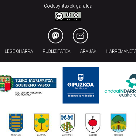
Codesyntaxek garatua
LEGE OHARRA
PUBLIZITATEA
ARAUAK
HARREMANET