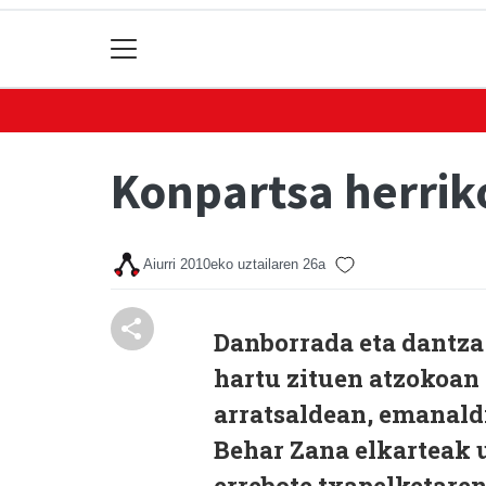
Konpartsa herrik
Aiurri
2010eko uztailaren 26a
Danborrada eta dantza
hartu zituen atzokoan 
arratsaldean, emanaldi
Behar Zana elkarteak 
errebote txapelketaren