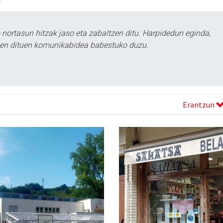
ortasun hitzak jaso eta zabaltzen ditu. Harpidedun eginda,
tzen dituen komunikabidea babestuko duzu.
Erantzun