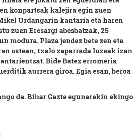
en konpartsak kalejira egin zuen
Mikel Urdangarin kantaria eta haren
stu zuen Eresargi abesbatzak, 25
un modura. Plaza jendez bete zen eta
en ostean, txalo zaparrada luzeak izan
antarientzat. Bide Batez erromeria
erditik aurrera giroa. Egia esan, beroa
ango da. Bihar Gazte egunarekin ekingo