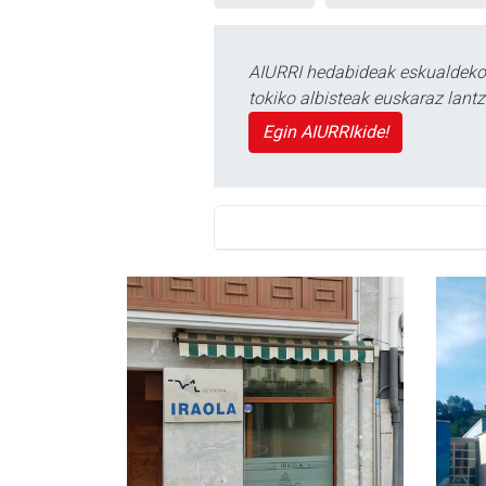
AIURRI hedabideak eskualdeko n
tokiko albisteak euskaraz lan
Egin AIURRIkide!