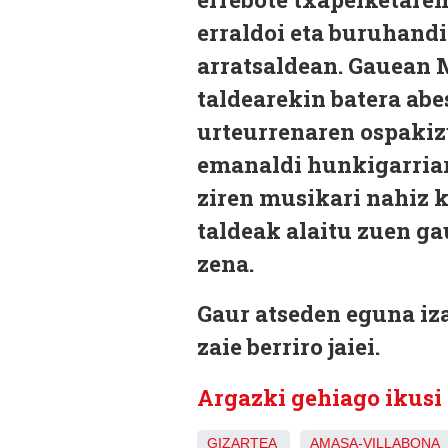
erraldoi eta buruhandi
arratsaldean. Gauean 
taldearekin batera abe
urteurrenaren ospakiz
emanaldi hunkigarriar
ziren musikari nahiz k
taldeak alaitu zuen gau
zena.
Gaur atseden eguna iz
zaie berriro jaiei.
Argazki gehiago ikusi
GIZARTEA
AMASA-VILLABONA