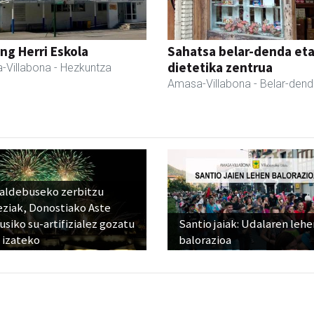
ng Herri Eskola
Sahatsa belar-denda et
dietetika zentrua
-Villabona
- Hezkuntza
Amasa-Villabona
- Belar-den
raldebuseko zerbitzu
eziak, Donostiako Aste
siko su-artifizialez gozatu
Santio jaiak: Udalaren lehe
 izateko
balorazioa