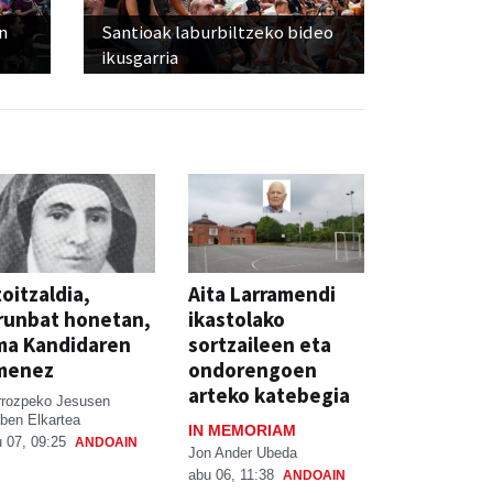
n
Santioak laburbiltzeko bideo
ikusgarria
oitzaldia,
Aita Larramendi
runbat honetan,
ikastolako
ma Kandidaren
sortzaileen eta
menez
ondorengoen
arteko katebegia
rrozpeko Jesusen
ben Elkartea
IN MEMORIAM
 07, 09:25
ANDOAIN
Jon Ander Ubeda
abu 06, 11:38
ANDOAIN