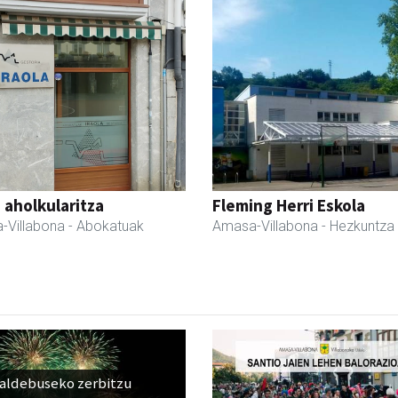
a aholkularitza
Fleming Herri Eskola
-Villabona
- Abokatuak
Amasa-Villabona
- Hezkuntza
raldebuseko zerbitzu