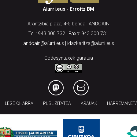
Aiurri.eus - Erroitz BM
Arantzibia plaza, 4-5 behea | ANDOAIN
Tel.: 943 300 732 | Faxa: 943 300 731
andoain@aiurri.eus | idazkaritza@aiurri.eus
Codesyntaxek garatua
LEGE OHARRA
PUBLIZITATEA
ARAUAK
HARREMANET