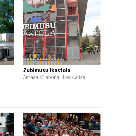
Zubimusu Ikastola
Amasa-Villabona
- Hezkuntza