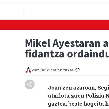
Mikel Ayestaran 
fidantza ordaindu
Aiurri
2010eko uztailaren 21a
Joan zen azaroan, Seg
atxilotu zuen Polizia
gaztea, beste hogeita 