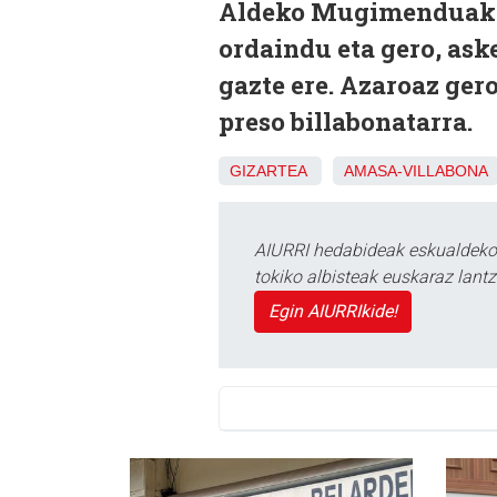
Aldeko Mugimenduak ja
ordaindu eta gero, aske
gazte ere. Azaroaz ge
preso billabonatarra.
GIZARTEA
AMASA-VILLABONA
AIURRI hedabideak eskualdeko n
tokiko albisteak euskaraz lan
Egin AIURRIkide!