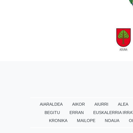
AIARALDEA
AIKOR
AIURRI
ALEA
BEGITU
ERRAN
EUSKALERRIA IRRA
KRONIKA
MAILOPE
NOAUA
O