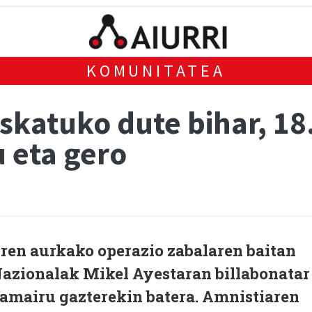
KOMUNITATEA
askatuko dute bihar, 1
 eta gero
iren aurkako operazio zabalaren baitan
 Nazionalak Mikel Ayestaran billabonatar
hamairu gazterekin batera. Amnistiaren