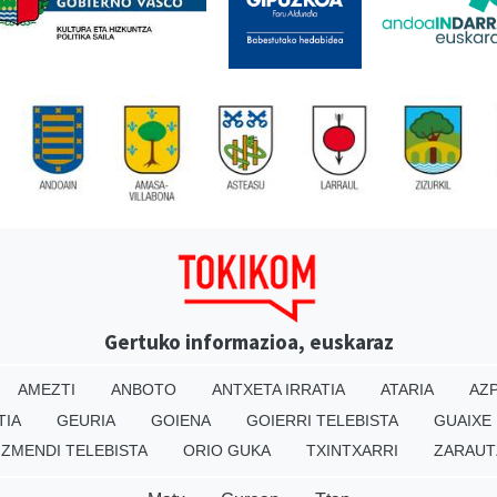
Gertuko informazioa, euskaraz
AMEZTI
ANBOTO
ANTXETA IRRATIA
ATARIA
AZP
TIA
GEURIA
GOIENA
GOIERRI TELEBISTA
GUAIXE
IZMENDI TELEBISTA
ORIO GUKA
TXINTXARRI
ZARAUT