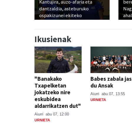
Kantujira, auzo-afaria eta
ber
dantzaldia, asteburuko
Nagu
ospakizunei ekiteko
ahal
Ikusienak
"Banakako
Babes zabala ja
Txapelketan
du Ansak
jokatzeko nire
Aiurri
abu 07, 13:55
eskubidea
URNIETA
aldarrikatzen dut"
Aiurri
abu 07, 12:00
URNIETA