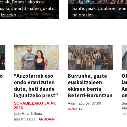
eziak, Donostiako Aste
siko su-artifizialez gozatu
Santio jaiak: Udalaren lehe
 izateko
balorazioa
so
"Auzotarrek oso
Burrunba, gazte
Ot
ondo erantzuten
euskaltzaleen
la
dute, beti daude
ekimen berria
A
laguntzeko prest"
Beterri-Buruntzan
o
SORABILLAKO JAIAK
Aiurri
abu 07, 07:00
Be
2026
Ala
URNIETA
Lide Ruiz Telleria
abu
abu 07, 08:00
ANDOAIN