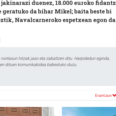
kinarazi duenez, 18.000 euroko fidant
 geratuko da bihar Mikel; baita beste bi
roztik, Navalcarneroko espetxean egon da
ortasun hitzak jaso eta zabaltzen ditu. Harpidedun eginda,
tzen dituen komunikabidea babestuko duzu.
Erantzun