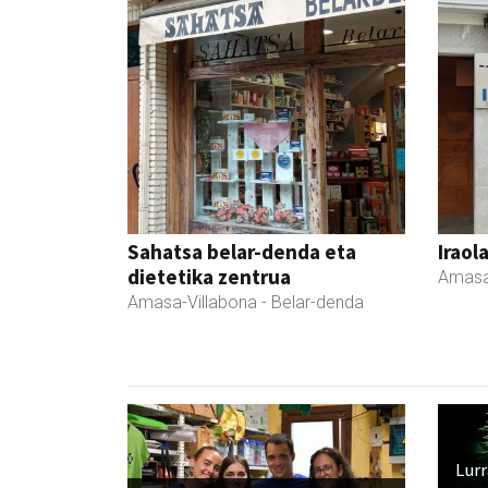
Sahatsa belar-denda eta
Iraol
dietetika zentrua
Amasa
Amasa-Villabona
- Belar-denda
Lur