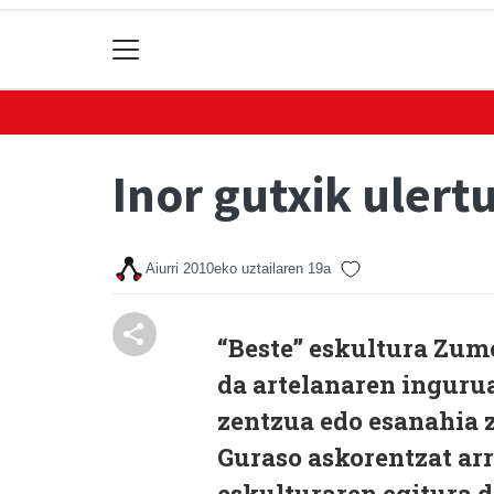
Inor gutxik ulert
Aiurri
2010eko uztailaren 19a
“Beste” eskultura Zume
da artelanaren ingurua
zentzua edo esanahia z
Guraso askorentzat ar
eskulturaren egitura d