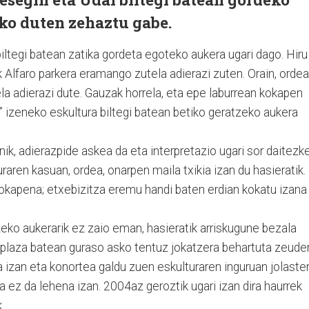
iko duten zehaztu gabe.
biltegi batean zatika gordeta egoteko aukera ugari dago. Hiru
k Alfaro parkera eramango zutela adierazi zuten. Orain, ordea
la adierazi dute. Gauzak horrela, eta epe laburrean kokapen
e” izeneko eskultura biltegi batean betiko geratzeko aukera
ik, adierazpide askea da eta interpretazio ugari sor daitezk
raren kasuan, ordea, onarpen maila txikia izan du hasieratik.
kokapena; etxebizitza eremu handi baten erdian kokatu izana
zeko aukerarik ez zaio eman, hasieratik arriskugune bezala
n plaza batean guraso asko tentuz jokatzera behartuta zeude
a izan eta konortea galdu zuen eskulturaren inguruan jolaste
na ez da lehena izan. 2004az geroztik ugari izan dira haurrek
.