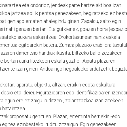
kinaraztea eta ondorioz, jendeak parte hartze aktiboa izan
isikoa jartzea soilik pentsa genezakeen; begiratzeko ez best
 bat gehiago ematen ahalegindu ginen. Zapaldu, salto egin
eri nahi genuen bertan. Eta gutxienez, goazen horra (espazi
esateko aukera eskaintzea. Orokortasunean nahiz eskala
ementua egitearekin batera, Zumea plazako erabilera taxutu
azaren dimentsio handiak ikusita, biltzeko balio zezakeen
e bertan aurki litezkeen eskala guztiei. Aipatu plazaren
tziente izan ginen, Andoaingo hegoaldeko ardatzetik begizt
kotan, aparatu, objektu, altzari, eraikin edota eskultura
esio eta ideiei. Figurazioaren edo identifikazioaren izenea
ta egun ere ez zaigu iruditzen-, zalantzazkoa izan zitekeen
 bataiatzea.
zak proposatu genituen. Plazan, erreminta berriekin -edo
n egitea ezinbesteko iruditu zitzaigun. Egin genezakeen