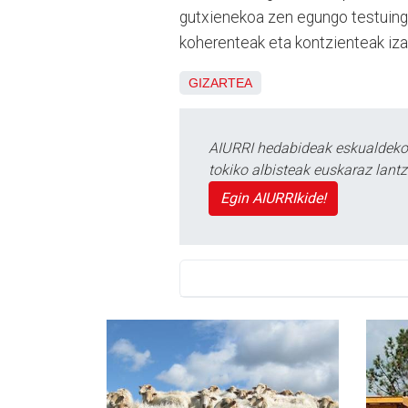
gutxienekoa zen egungo testuingur
koherenteak eta kontzienteak iza
GIZARTEA
AIURRI hedabideak eskualdeko n
tokiko albisteak euskaraz lan
Egin AIURRIkide!