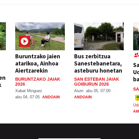
Buruntzako jaien
Bus zerbitzua
atarikoa, Ainhoa
Sanestebanetara,
Sa
Aiertzarekin
asteburu honetan
Ud
ien
ba
BURUNTZAKO JAIAK
SAN ESTEBAN JAIAK
k
2026
GOIBURUN 2026
SA
Xabat Minguez
Aiurri
abu 05, 07:00
abu 04, 07:05
ANDOAIN
ANDOAIN
Ud
AM