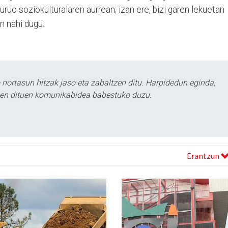
uo soziokulturalaren aurrean; izan ere, bizi garen lekuetan
n nahi dugu.
ortasun hitzak jaso eta zabaltzen ditu. Harpidedun eginda,
tzen dituen komunikabidea babestuko duzu.
Erantzun