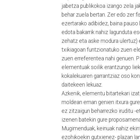
jabetza publikokoa izango zela ja
behar zuela bertan. Zer edo zer f
ezertarako adibidez, baina pauso
edota bakarrik nahiz lagunduta es
zehatz eta aske modura ulertuz) 
txikiagoan funtzionatuko zuen el
zuen erreferentea nahi genuen. Pl
elementuak soilik erantzungo liek
kokalekuaren garrantziaz oso kon
daitekeen lekuaz.
Azkenik, elementu bitartekari izate
moldean eman genien itxura gure d
ez zitzaigun beharrezko iruditu -e
izenen batekin gure proposamena
Mugimenduak, keinuak nahiz ekint
ezohikoekin gutxienez- plazan la