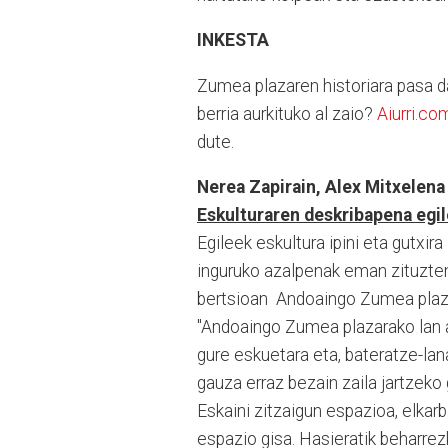
INKESTA
Zumea plazaren historiara pasa da
berria aurkituko al zaio?
Aiurri.co
dute.
Nerea Zapirain, Alex Mitxelena 
Eskulturaren deskribapena egil
Egileek eskultura ipini eta gutxi
inguruko azalpenak eman zituzten
bertsioan Andoaingo Zumea plaz
"Andoaingo Zumea plazarako lan ar
gure eskuetara eta, bateratze-lana
gauza erraz bezain zaila jartzeko 
Eskaini zitzaigun espazioa, elka
espazio gisa. Hasieratik beharrezk