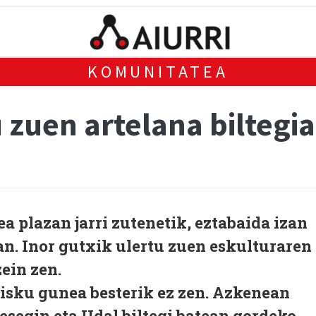
KOMUNITATEA
u zuen artelana biltegi
a plazan jarri zutenetik, eztabaida izan
n. Inor gutxik ulertu zuen eskulturaren
ein zen.
risku gunea besterik ez zen. Azkenean
esegin eta Udal biltegi batean gordeko