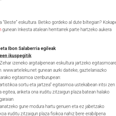
 “Beste” eskultura. Betiko gordeko al dute biltegian? Kokap
m
gunean Inkesta atalean herritarrek parte hartzeko aukera
eta Ibon Salaberria egileak
een ikuspegitik
ra Zehar izeneko argitalpenean eskultura jartzeko egitasmoar
. www.arteleku.net gunean aurki daiteke, gaztelaniazko
arako egitasmoa izenburupean:
tistikoa sortu eta jartzea" egitasmoa ustekabean iritsi zen
 egitea, ariketa ona iruditu zitzaigun plaza batean halako
garaian.
rbanatzeko gune modura hartu genuen eta ez jabetzako
oa iruditu zitzaigun plaza fisikoa nahiz bere erabilpena