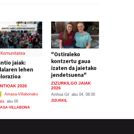
"Ostiraleko
Komunitatea
kontzertu gaua
ntio jaiak:
izaten da jaietako
alaren lehen
jendetsuena"
lorazioa
ZIZURKILGO JAIAK
NTIOAK 2026
2026
Amasa-Villabonako
Ainhoa Gil
abu 04, 08:00
ZIZURKIL
ala
abu 05
ASA-VILLABONA