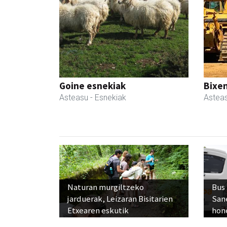
Goine esnekiak
Bixen
Asteasu
- Esnekiak
Astea
Naturan murgiltzeko
Bus
jarduerak, Leizaran Bisitarien
San
Etxearen eskutik
hon