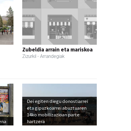
Zubeldia arrain eta mariskoa
Zizurkil
- Arrandegiak
Dei egiten diegu donostiarrei
eta gipuzkoarrei abuztuaren
14ko mobilizazioan parte
ena
hartzera