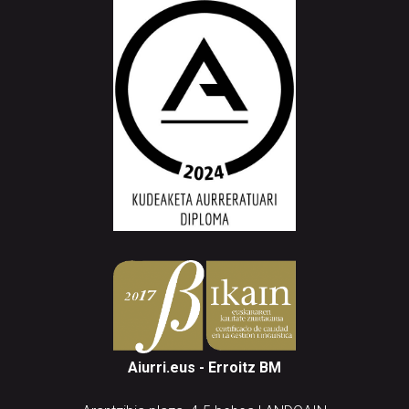
Aiurri.eus - Erroitz BM