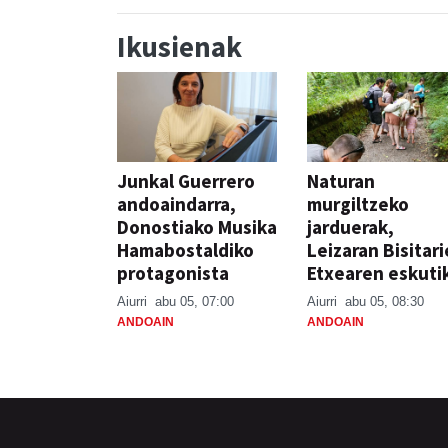
Ikusienak
Junkal Guerrero
Naturan
andoaindarra,
murgiltzeko
Donostiako Musika
jarduerak,
Hamabostaldiko
Leizaran Bisitar
protagonista
Etxearen eskuti
Aiurri
abu 05, 07:00
Aiurri
abu 05, 08:30
ANDOAIN
ANDOAIN