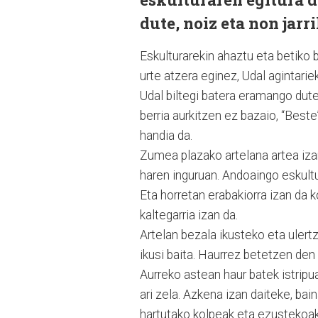
dute, noiz eta non jarr
Eskulturarekin ahaztu eta betiko 
urte atzera eginez, Udal agintarie
Udal biltegi batera eramango dute
berria aurkitzen ez bazaio, “Best
handia da.
Zumea plazako artelana artea izan
haren inguruan. Andoaingo eskultu
Eta horretan erabakiorra izan da 
kaltegarria izan da.
Artelan bezala ikusteko eta ulert
ikusi baita. Haurrez betetzen de
Aurreko astean haur batek istripu
ari zela. Azkena izan daiteke, bai
hartutako kolpeak eta ezustekoak