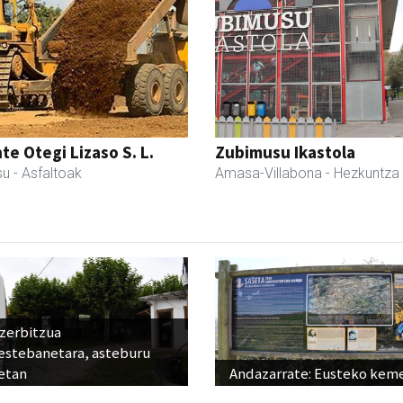
te Otegi Lizaso S. L.
Zubimusu Ikastola
su
- Asfaltoak
Amasa-Villabona
- Hezkuntza
 zerbitzua
estebanetara, asteburu
etan
Andazarrate: Eusteko kem