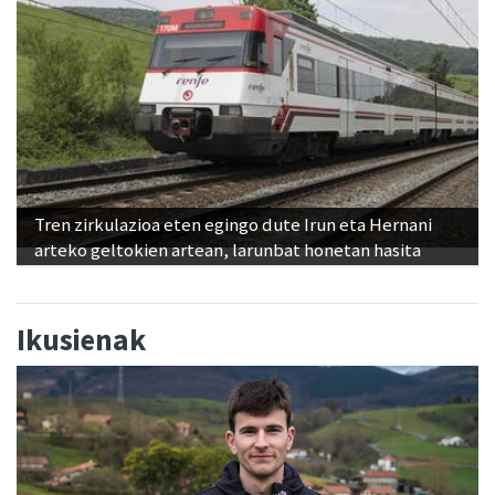
Tren zirkulazioa eten egingo dute Irun eta Hernani
arteko geltokien artean, larunbat honetan hasita
Ikusienak