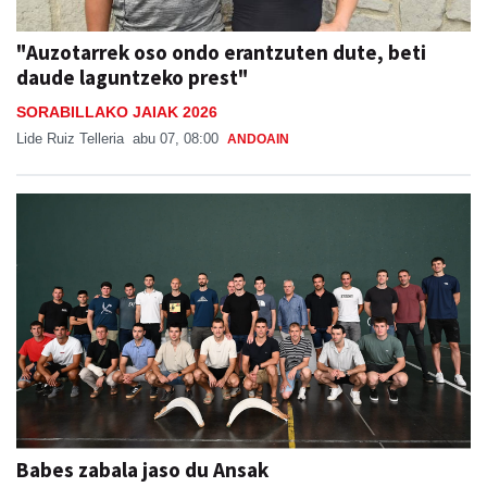
"Auzotarrek oso ondo erantzuten dute, beti
daude laguntzeko prest"
SORABILLAKO JAIAK 2026
Lide Ruiz Telleria
abu 07, 08:00
ANDOAIN
Babes zabala jaso du Ansak