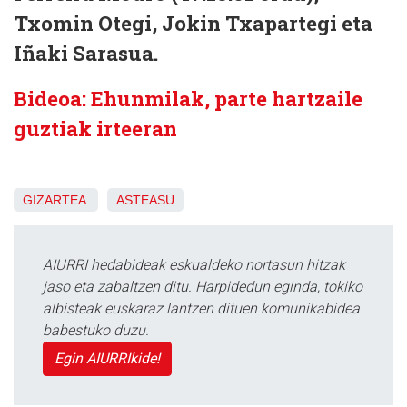
Txomin Otegi, Jokin Txapartegi eta
Iñaki Sarasua.
Bideoa: Ehunmilak, parte hartzaile
guztiak irteeran
GIZARTEA
ASTEASU
AIURRI hedabideak eskualdeko nortasun hitzak
jaso eta zabaltzen ditu. Harpidedun eginda, tokiko
albisteak euskaraz lantzen dituen komunikabidea
babestuko duzu.
Egin AIURRIkide!