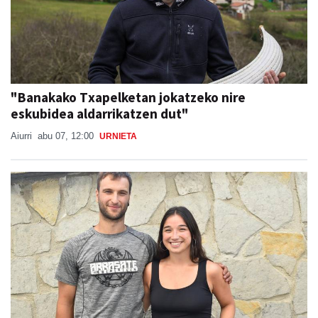
"Banakako Txapelketan jokatzeko nire
eskubidea aldarrikatzen dut"
Aiurri
abu 07, 12:00
URNIETA