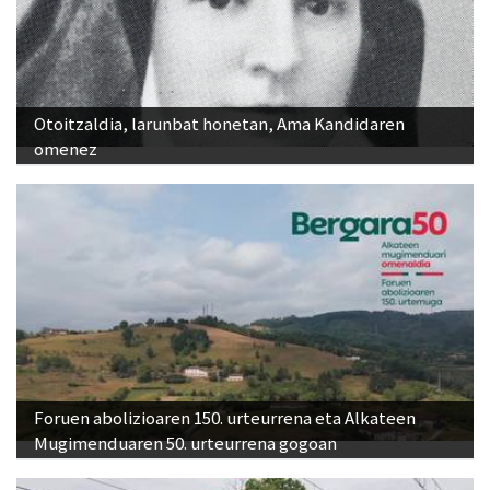
Otoitzaldia, larunbat honetan, Ama Kandidaren
omenez
Foruen abolizioaren 150. urteurrena eta Alkateen
Mugimenduaren 50. urteurrena gogoan