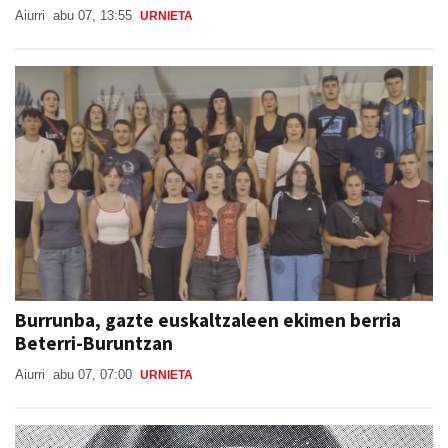
Aiurri
abu 07, 13:55
URNIETA
Burrunba, gazte euskaltzaleen ekimen berria
Beterri-Buruntzan
Aiurri
abu 07, 07:00
URNIETA