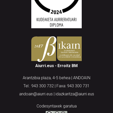
Aiurri.eus - Erroitz BM
Arantzibia plaza, 4-5 behea | ANDOAIN
Tel.: 943 300 732 | Faxa: 943 300 731
andoain@aiurri.eus | idazkaritza@aiurri.eus
Codesyntaxek garatua