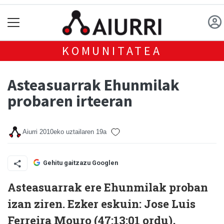
KOMUNITATEA
Asteasuarrak Ehunmilak
probaren irteeran
Aiurri
2010eko uztailaren 19a
Gehitu gaitzazu Googlen
Asteasuarrak ere Ehunmilak proban
izan ziren. Ezker eskuin: Jose Luis
Ferreira Mouro (47:13:01 ordu),