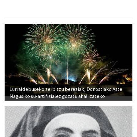
Lurraldebuseko zerbitzu bereziak, Donostiako Aste
Nagusiko su-artifizialez gozatu ahal izateko