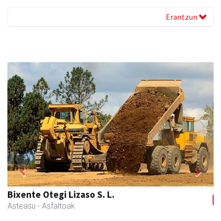
Erantzun
Previous
Next
Ados muntaiak
Asteasu
- Muntaiak