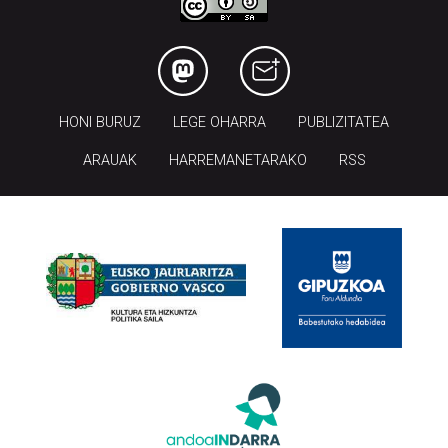
HONI BURUZ
LEGE OHARRA
PUBLIZITATEA
ARAUAK
HARREMANETARAKO
RSS