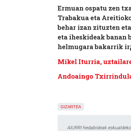
Ermuan ospatu zen txap
Trabakua eta Areitiok
behar izan zituzten eta
eta iheskideak banan b
helmugara bakarrik ir¡
Mikel Iturria, uztaila
Andoaingo Txirrindul
GIZARTEA
AIURRI hedabideak eskualdeko n