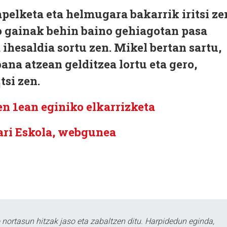
elketa eta helmugara bakarrik iritsi ze
o gainak behin baino gehiagotan pasa
 ihesaldia sortu zen. Mikel bertan sartu,
ana atzean gelditzea lortu eta gero,
tsi zen.
ren 1ean eginiko elkarrizketa
ari Eskola, webgunea
ortasun hitzak jaso eta zabaltzen ditu. Harpidedun eginda,