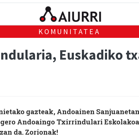
KOMUNITATEA
rrindularia, Euskadiko t
nietako gazteak, Andoainen Sanjuaneta
 gero Andoaingo Txirrindulari Eskolako
zan da. Zorionak!