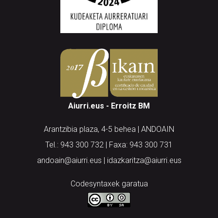
Aiurri.eus - Erroitz BM
Arantzibia plaza, 4-5 behea | ANDOAIN
Tel.: 943 300 732 | Faxa: 943 300 731
andoain@aiurri.eus | idazkaritza@aiurri.eus
Codesyntaxek garatua