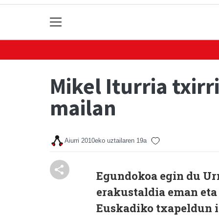
Mikel Iturria txi
mailan
Aiurri
2010eko uztailaren 19a
Egundokoa egin du Ur
erakustaldia eman eta
Euskadiko txapeldun i