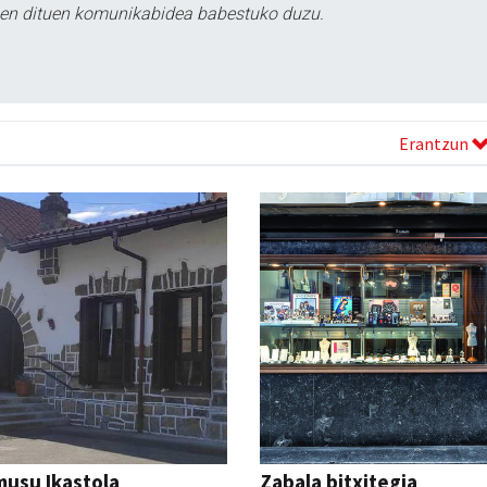
tzen dituen komunikabidea babestuko duzu.
Erantzun
usu Ikastola
Zabala bitxitegia