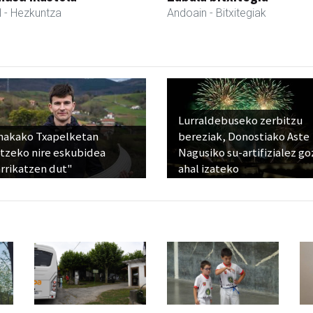
l
- Hezkuntza
Andoain
- Bitxitegiak
Lurraldebuseko zerbitzu
nakako Txapelketan
bereziak, Donostiako Aste
atzeko nire eskubidea
Nagusiko su-artifizialez g
rrikatzen dut"
ahal izateko