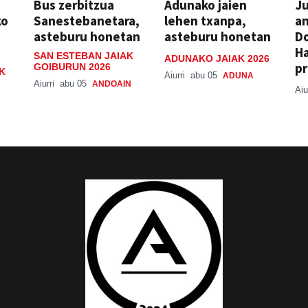
Bus zerbitzua
Adunako jaien
Ju
ko
Sanestebanetara,
lehen txanpa,
an
asteburu honetan
asteburu honetan
Do
H
SAN ESTEBAN JAIAK
ADUNAKO JAIAK 2026
pr
GOIBURUN 2026
K
Aiurri
abu 05
ADUNA
Aiurri
abu 05
ANDOAIN
Aiu