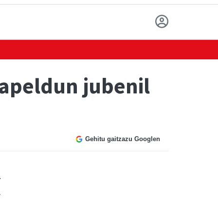
xapeldun jubenil
Gehitu gaitzazu Googlen
n
a