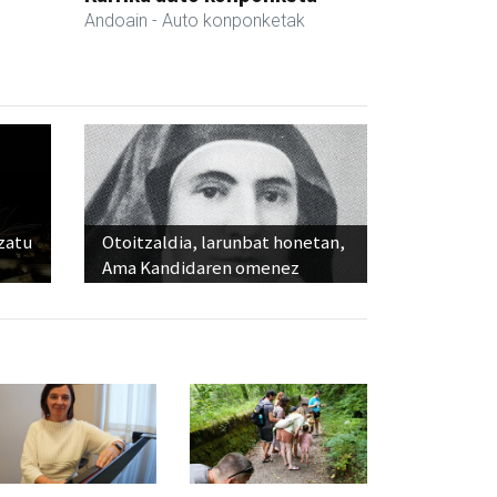
Andoain
- Auto konponketak
ozatu
Otoitzaldia, larunbat honetan,
Ama Kandidaren omenez