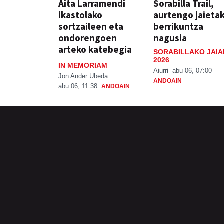
Aita Larramendi
Sorabilla Trail,
ikastolako
aurtengo jaieta
sortzaileen eta
berrikuntza
ondorengoen
nagusia
arteko katebegia
SORABILLAKO JAIA
2026
IN MEMORIAM
Aiurri
abu 06, 07:00
Jon Ander Ubeda
ANDOAIN
abu 06, 11:38
ANDOAIN