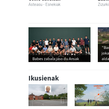
Asteasu
- Esnekiak
Zizurki
"Ba
jok
Babes zabala jaso du Ansak
alda
Ikusienak