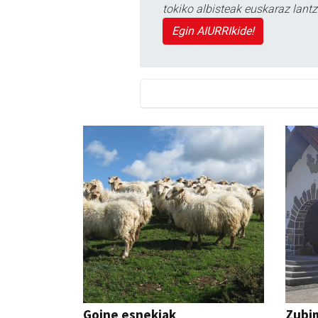
tokiko albisteak euskaraz lan
Egin AIURRIkide!
Goine esnekiak
Zubim