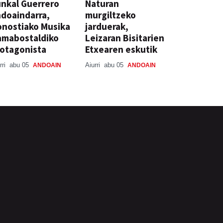
nkal Guerrero
Naturan
doaindarra,
murgiltzeko
nostiako Musika
jarduerak,
amabostaldiko
Leizaran Bisitarien
otagonista
Etxearen eskutik
rri
abu 05
Aiurri
abu 05
ANDOAIN
ANDOAIN