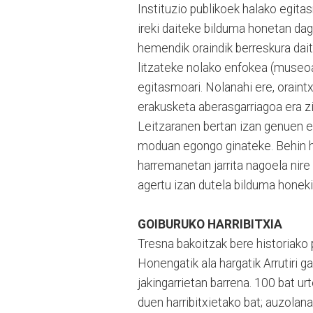
Instituzio publikoek halako egita
ireki daiteke bilduma honetan dag
hemendik oraindik berreskura dai
litzateke nolako enfokea (museoa
egitasmoari. Nolanahi ere, oraintx
erakusketa aberasgarriagoa era zi
Leitzaranen bertan izan genuen e
moduan egongo ginateke. Behin hor
harremanetan jarrita nagoela nir
agertu izan dutela bilduma honeki
GOIBURUKO HARRIBITXIA
Tresna bakoitzak bere historiako p
Honengatik ala hargatik Arrutiri 
jakingarrietan barrena. 100 bat ur
duen harribitxietako bat; auzolana