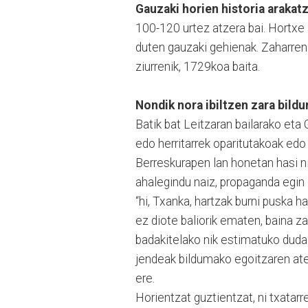
Gauzaki horien historia arakatz
100-120 urtez atzera bai. Hortxe 
duten gauzaki gehienak. Zaharren
ziurrenik, 1729koa baita.
Nondik nora ibiltzen zara bild
Batik bat Leitzaran bailarako eta
edo herritarrek oparitutakoak edo
Berreskurapen lan honetan hasi ni
ahalegindu naiz, propaganda egin 
“hi, Txanka, hartzak burni puska 
ez diote baliorik ematen, baina za
badakitelako nik estimatuko dudal
jendeak bildumako egoitzaren ate
ere.
Horientzat guztientzat, ni txatarr