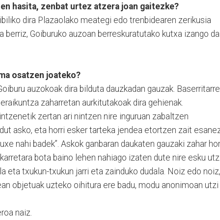
en hasita, zenbat urtez atzera joan gaitezke?
ibiliko dira Plazaolako meategi edo trenbidearen zerikusia
a berriz, Goiburuko auzoan berreskuratutako kutxa izango da
uma osatzen joateko?
 Goiburu auzokoak dira bilduta dauzkadan gauzak. Baserritarr
 eraikuntza zaharretan aurkitutakoak dira gehienak.
ntzenetik zertan ari nintzen nire inguruan zabaltzen
dut asko, eta horri esker tarteka jendea etortzen zait esane
hauxe nahi badek”. Askok ganbaran daukaten gauzaki zahar hor
karretara bota baino lehen nahiago izaten dute nire esku utzi
a eta txukun-txukun jarri eta zainduko dudala. Noiz edo noiz
an objetuak uzteko oihitura ere badu, modu anonimoan utzi
eroa naiz.