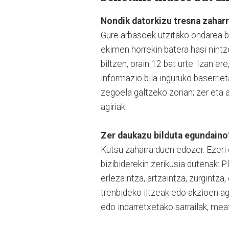
Nondik datorkizu tresna zaharr
Gure arbasoek utzitako ondarea b
ekimen horrekin batera hasi nint
biltzen, orain 12 bat urte. Izan 
informazio bila inguruko baserriet
zegoela galtzeko zorian; zer eta a
agiriak.
Zer daukazu bilduta egundaino
Kutsu zaharra duen edozer. Ezeri e
bizibiderekin zerikusia dutenak: P
erlezaintza, artzaintza, zurgintza
trenbideko iltzeak edo akzioen agi
edo indarretxetako sarrailak, me