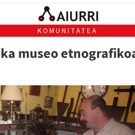
KOMUNITATEA
ka museo etnografiko