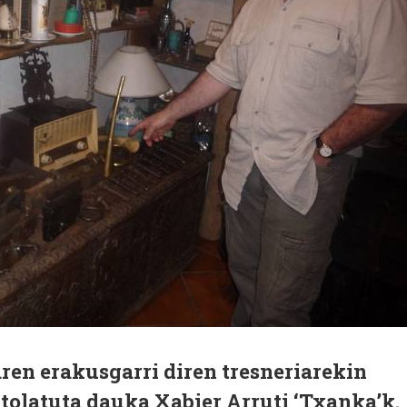
ren erakusgarri diren tresneriarekin
tolatuta dauka Xabier Arruti ‘Txanka’k.