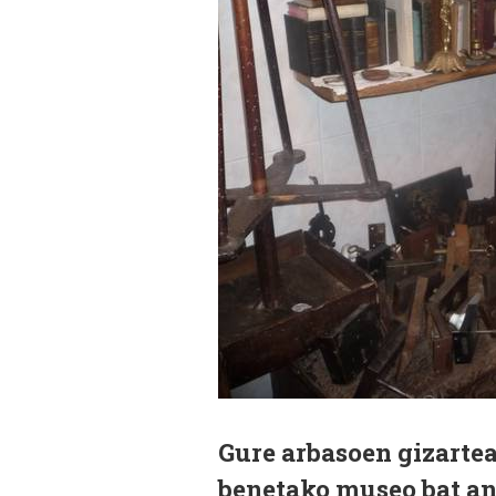
Gure arbasoen gizartea
benetako museo bat an