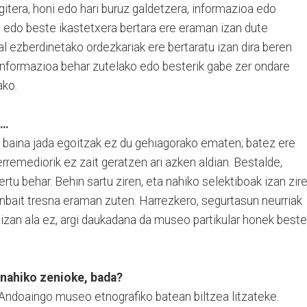
 egitera, honi edo hari buruz galdetzera, informazioa edo
t edo beste ikastetxera bertara ere eraman izan dute
al ezberdinetako ordezkariak ere bertaratu izan dira beren
 informazioa behar zutelako edo besterik gabe zer ondare
ako.
o…
ut, baina jada egoitzak ez du gehiagorako ematen; batez ere
rremediorik ez zait geratzen ari azken aldian. Bestalde,
ertu behar. Behin sartu ziren, eta nahiko selektiboak izan zire
enbait tresna eraman zuten. Harrezkero, segurtasun neurriak
dia izan ala ez, argi daukadana da museo partikular honek beste
 nahiko zenioke, bada?
 Andoaingo museo etnografiko batean biltzea litzateke.