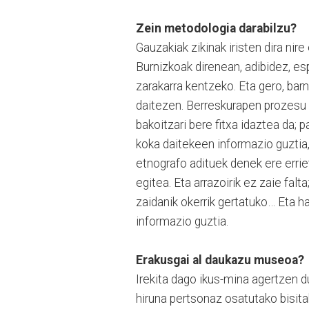
Zein metodologia darabilzu?
Gauzakiak zikinak iristen dira nire
Burnizkoak direnean, adibidez, esp
zarakarra kentzeko. Eta gero, barn
daitezen. Berreskurapen prozesu h
bakoitzari bere fitxa idaztea da;
koka daitekeen informazio guztia, 
etnografo adituek denek ere erriet
egitea. Eta arrazoirik ez zaie fal
zaidanik okerrik gertatuko… Eta h
informazio guztia.
Erakusgai al daukazu museoa?
Irekita dago ikus-mina agertzen d
hiruna pertsonaz osatutako bisita