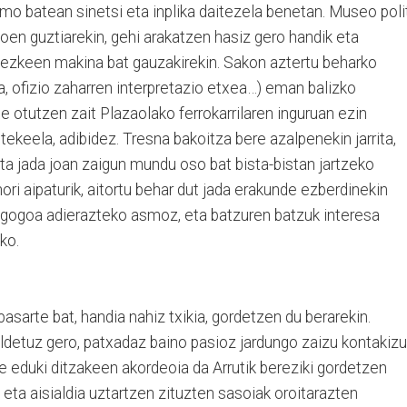
smo batean sinetsi eta inplika daitezela benetan. Museo poli
oen guztiarekin, gehi arakatzen hasiz gero handik eta
tezkeen makina bat gauzakirekin. Sakon aztertu beharko
, ofizio zaharren interpretazio etxea…) eman balizko
e otutzen zait Plazaolako ferrokarrilaren inguruan ezin
tekeela, adibidez. Tresna bakoitza bere azalpenekin jarrita,
ta jada joan zaigun mundu oso bat bista-bistan jartzeko
i aipaturik, aitortu behar dut jada erakunde ezberdinekin
e gogoa adierazteko asmoz, eta batzuren batzuk interesa
ko.
asarte bat, handia nahiz txikia, gordetzen du berarekin.
galdetuz gero, patxadaz baino pasioz jardungo zaizu kontakiz
te eduki ditzakeen akordeoia da Arrutik bereziki gordetzen
 eta aisialdia uztartzen zituzten sasoiak oroitarazten