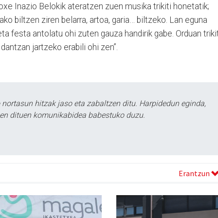
oxe Inazio Belokik ateratzen zuen musika trikiti honetatik;
ko biltzen ziren belarra, artoa, garia… biltzeko. Lan eguna
a festa antolatu ohi zuten gauza handirik gabe. Orduan triki
dantzan jartzeko erabili ohi zen”.
ortasun hitzak jaso eta zabaltzen ditu. Harpidedun eginda,
tzen dituen komunikabidea babestuko duzu.
Erantzun