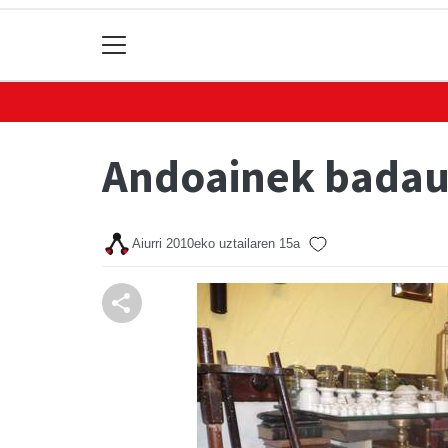
Andoainek badau
Aiurri
2010eko uztailaren 15a