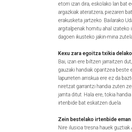
etorri izan dira, eskolako lan bat
argazkiak ateratzera; piezaren ba
erakusketa jartzeko. Bailarako Ud
argitalpenak hornitu ahal izateko
dagoen ikusteko jakin-mina zutel
Kexu zara egoitza txikia delak
Bai, izan ere biltzen jarraitzen d
gauzaki handiak oparitzea beste e
lapurreten arriskua ere ez da bazt
niretzat garrantzi handia zuten z
jarrita ditut. Hala ere, tokia han
irtenbide bat eskatzen duela.
Zein bestelako irtenbide eman
Nire ilusioa tresna hauek guztiak