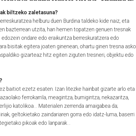
ak biltzeko zaletasuna?
erreskuratzea helburu duen Burdina taldeko kide naiz, eta
zen bazterrean utzita, han hemen topatzen genuen tresnak
ere, edozein ondare edo eraikuntza berreskuratzera edo
ara bisitak egitera joaten ginenean, ohartu ginen tresna asko
spaldiko gizarteaz hitz egiten ziguten tresneri, objektu edo
?
z baitiot ezetz esaten. Izan litezke hainbat gizarte arlo eta
lazaolako ferrokarrila, meagintza, burnigintza, nekazaritza,
, erlijio katolikoa… Materialen zerrenda amaigabea da;
riak, geltokietako zaindariaren gorra edo idatz-luma, baserri
ategietako pikoak edo lanparak…