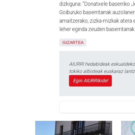
dizkiguna: “Donatxele baserriko J
Goiburuko baserritarrak auzolanera
amaitzerako, zizka-mizkak atera et
leher eginda zeuden baserritarrak 
GIZARTEA
AIURRI hedabideak eskualdeko n
tokiko albisteak euskaraz lan
Egin AIURRIkide!