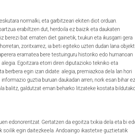
 eskutara normalki, eta garbitzeari ekiten diot orduan.
artzua erabiltzen dut, herdoila ez baizik eta daukaten
iz berezi bat ematen diet gainetik, txukun eta ikusgarri gera
orretan, zoritxarrez, ia beti egiteko uzten dudan lana objek
 paperera eramatea bere testuinguru historiko edo humanoan
alegia. Egoitzara etorri diren diputazioko tekniko eta
a berbera egin izan didate: alegia, premiazkoa dela lan hori
ta; informazio guztia buruan daukadan arren, nork esan bihar e
ala balitz, galdutzat eman beharko litzateke kostata bildutak
uen edonorentzat. Gertatzen da egoitza txikia dela eta bi ed
k soilik egin daitezkeela. Andoaingo ikastetxe guztietatik