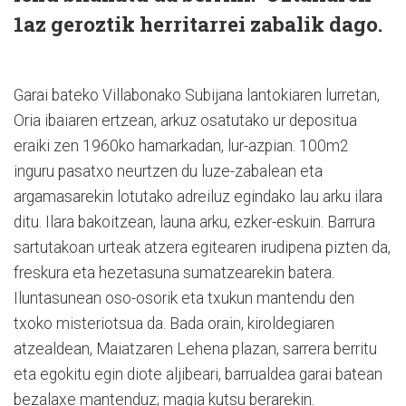
1az geroztik herritarrei zabalik dago.
Garai bateko Villabonako Subijana lantokiaren lurretan,
Oria ibaiaren ertzean, arkuz osatutako ur depositua
eraiki zen 1960ko hamarkadan, lur-azpian. 100m2
inguru pasatxo neurtzen du luze-zabalean eta
argamasarekin lotutako adreiluz egindako lau arku ilara
ditu. Ilara bakoitzean, launa arku, ezker-eskuin. Barrura
sartutakoan urteak atzera egitearen irudipena pizten da,
freskura eta hezetasuna sumatzearekin batera.
Iluntasunean oso-osorik eta txukun mantendu den
txoko misteriotsua da. Bada orain, kiroldegiaren
atzealdean, Maiatzaren Lehena plazan, sarrera berritu
eta egokitu egin diote aljibeari, barrualdea garai batean
bezalaxe mantenduz; magia kutsu berarekin.