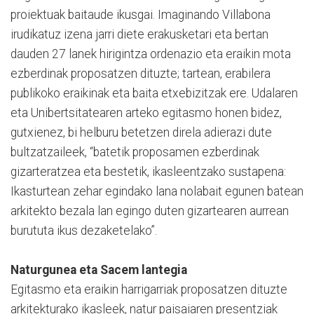
proiektuak baitaude ikusgai. Imaginando Villabona
irudikatuz izena jarri diete erakusketari eta bertan
dauden 27 lanek hirigintza ordenazio eta eraikin mota
ezberdinak proposatzen dituzte; tartean, erabilera
publikoko eraikinak eta baita etxebizitzak ere. Udalaren
eta Unibertsitatearen arteko egitasmo honen bidez,
gutxienez, bi helburu betetzen direla adierazi dute
bultzatzaileek, “batetik proposamen ezberdinak
gizarteratzea eta bestetik, ikasleentzako sustapena:
Ikasturtean zehar egindako lana nolabait egunen batean
arkitekto bezala lan egingo duten gizartearen aurrean
burututa ikus dezaketelako”.
Naturgunea eta Sacem lantegia
Egitasmo eta eraikin harrigarriak proposatzen dituzte
arkitekturako ikasleek, natur paisaiaren presentziak