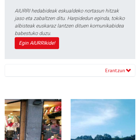
AIURRI hedabideak eskualdeko nortasun hitzak
jaso eta zabaltzen ditu. Harpidedun eginda, tokiko
albisteak euskaraz lantzen dituen komunikabidea
babestuko duzu.
Egin AIURRIkide!
Erantzun