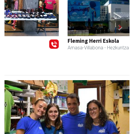
Previous
Next
Fleming Herri Eskola
Amasa-Villabona
- Hezkuntza