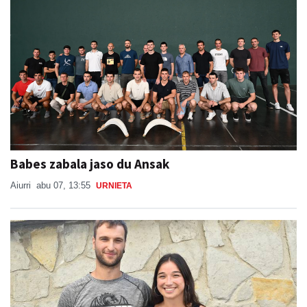
Babes zabala jaso du Ansak
Aiurri
abu 07, 13:55
URNIETA