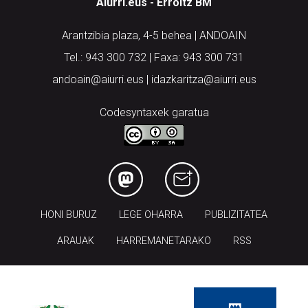
Aiurri.eus - Erroitz BM
Arantzibia plaza, 4-5 behea | ANDOAIN
Tel.: 943 300 732 | Faxa: 943 300 731
andoain@aiurri.eus | idazkaritza@aiurri.eus
Codesyntaxek garatua
HONI BURUZ
LEGE OHARRA
PUBLIZITATEA
ARAUAK
HARREMANETARAKO
RSS