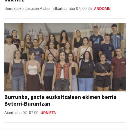
Berrozpeko Jesusen Alaben Elkartea
abu 07, 09:25
ANDOAIN
Burrunba, gazte euskaltzaleen ekimen berria
Beterri-Buruntzan
Aiurri
abu 07, 07:00
URNIETA