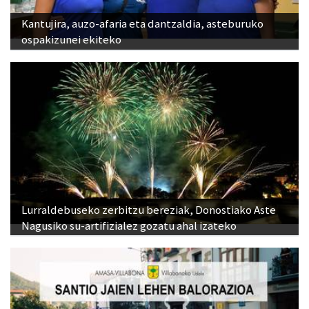
Kantujira, auzo-afaria eta dantzaldia, asteburuko
ospakizunei ekiteko
Lurraldebuseko zerbitzu bereziak, Donostiako Aste
Nagusiko su-artifizialez gozatu ahal izateko