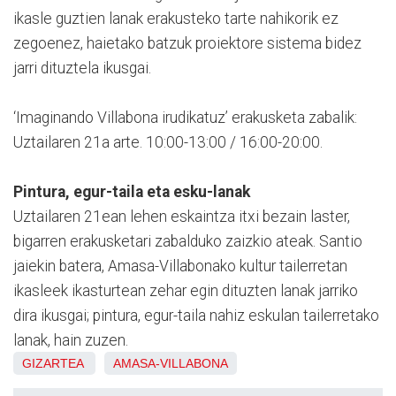
ikasle guztien lanak erakusteko tarte nahikorik ez
zegoenez, haietako batzuk proiektore sistema bidez
jarri dituztela ikusgai.
‘Imaginando Villabona irudikatuz’ erakusketa zabalik:
Uztailaren 21a arte. 10:00-13:00 / 16:00-20:00.
Pintura, egur-taila eta esku-lanak
Uztailaren 21ean lehen eskaintza itxi bezain laster,
bigarren erakusketari zabalduko zaizkio ateak. Santio
jaiekin batera, Amasa-Villabonako kultur tailerretan
ikasleek ikasturtean zehar egin dituzten lanak jarriko
dira ikusgai; pintura, egur-taila nahiz eskulan tailerretako
lanak, hain zuzen.
GIZARTEA
AMASA-VILLABONA