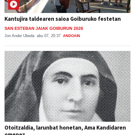
Kantujira taldearen saioa Goiburuko festetan
SAN ESTEBAN JAIAK GOIBURUN 2026
Jon Ander Ubeda
abu 07, 20:37
ANDOAIN
Otoitzaldia, larunbat honetan, Ama Kandidaren
omenez