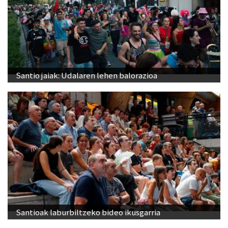
Santio jaiak: Udalaren lehen balorazioa
Santioak laburbiltzeko bideo ikusgarria