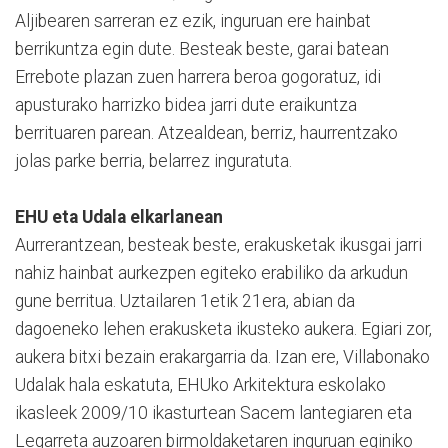
Aljibearen sarreran ez ezik, inguruan ere hainbat
berrikuntza egin dute. Besteak beste, garai batean
Errebote plazan zuen harrera beroa gogoratuz, idi
apusturako harrizko bidea jarri dute eraikuntza
berrituaren parean. Atzealdean, berriz, haurrentzako
jolas parke berria, belarrez inguratuta.
EHU eta Udala elkarlanean
Aurrerantzean, besteak beste, erakusketak ikusgai jarri
nahiz hainbat aurkezpen egiteko erabiliko da arkudun
gune berritua. Uztailaren 1etik 21era, abian da
dagoeneko lehen erakusketa ikusteko aukera. Egiari zor,
aukera bitxi bezain erakargarria da. Izan ere, Villabonako
Udalak hala eskatuta, EHUko Arkitektura eskolako
ikasleek 2009/10 ikasturtean Sacem lantegiaren eta
Legarreta auzoaren birmoldaketaren inguruan eginiko