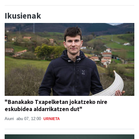
Ikusienak
"Banakako Txapelketan jokatzeko nire
eskubidea aldarrikatzen dut"
Aiurri
abu 07, 12:00
URNIETA