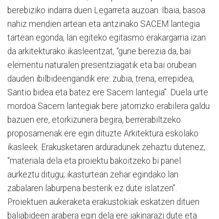
berebiziko indarra duen Legarreta auzoan. Ibaia, basoa
nahiz mendien artean eta antzinako SACEM lantegia
tartean egonda, lan egiteko egitasmo erakargarria izan
da arkitekturako ikasleentzat, “gune berezia da, bai
elementu naturalen presentziagatik eta bai orubean
dauden ibilbideengandik ere: zubia, trena, errepidea,
Santio bidea eta batez ere Sacem lantegia”. Duela urte
mordoa Sacem lantegiak bere jatorrizko erabilera galdu
bazuen ere, etorkizunera begira, berrerabiltzeko
proposamenak ere egin dituzte Arkitektura eskolako
ikasleek. Erakusketaren arduradunek zehaztu dutenez,
“materiala dela eta proiektu bakoitzeko bi panel
aurkeztu ditugu; ikasturtean zehar egindako lan
zabalaren laburpena besterik ez dute islatzen”.
Proiektuen aukeraketa erakustokiak eskatzen dituen
baliabideen arabera egin dela ere jakinarazi dute eta