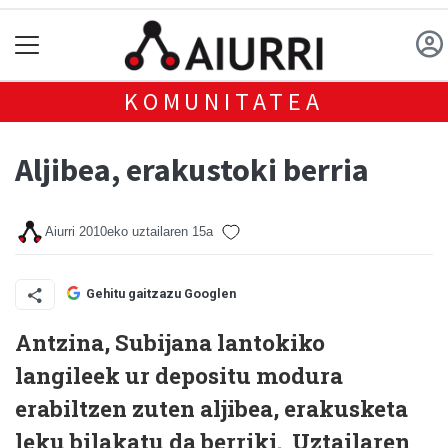
KOMUNITATEA
Aljibea, erakustoki berria
Aiurri
2010eko uztailaren 15a
Gehitu gaitzazu Googlen
Antzina, Subijana lantokiko
langileek ur depositu modura
erabiltzen zuten aljibea, erakusketa
leku bilakatu da berriki. Uztailaren