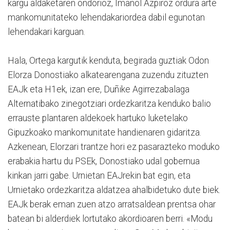
kargu aldaketaren ondorioz, Imanol Azpiroz ordura arte
mankomunitateko lehendakariordea dabil egunotan
lehendakari karguan.
Hala, Ortega kargutik kenduta, begirada guztiak Odon
Elorza Donostiako alkatearengana zuzendu zituzten
EAJk eta H1ek, izan ere, Duñike Agirrezabalaga
Alternatibako zinegotziari ordezkaritza kenduko balio
errauste plantaren aldekoek hartuko luketelako
Gipuzkoako mankomunitate handienaren gidaritza.
Azkenean, Elorzari trantze hori ez pasarazteko moduko
erabakia hartu du PSEk, Donostiako udal gobernua
kinkan jarri gabe. Urnietan EAJrekin bat egin, eta
Urnietako ordezkaritza aldatzea ahalbidetuko dute biek.
EAJk berak eman zuen atzo arratsaldean prentsa ohar
batean bi alderdiek lortutako akordioaren berri. «Modu