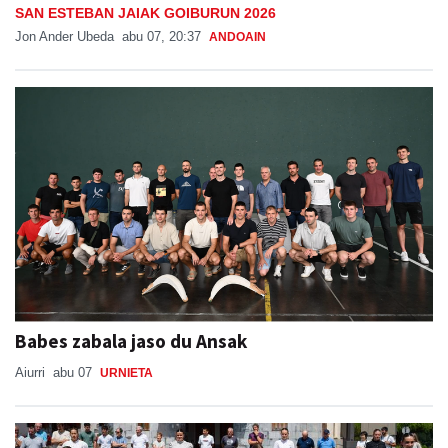
Babes zabala jaso du Ansak
Aiurri
abu 07
URNIETA