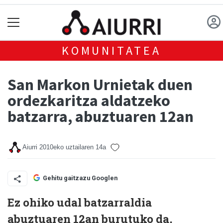
KOMUNITATEA
San Markon Urnietak duen
ordezkaritza aldatzeko
batzarra, abuztuaren 12an
Aiurri
2010eko uztailaren 14a
Gehitu gaitzazu Googlen
Ez ohiko udal batzarraldia
abuztuaren 12an burutuko da,