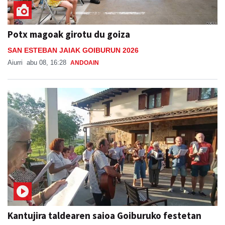
Potx magoak girotu du goiza
SAN ESTEBAN JAIAK GOIBURUN 2026
Aiurri
abu 08, 16:28
ANDOAIN
Kantujira taldearen saioa Goiburuko festetan
SAN ESTEBAN JAIAK GOIBURUN 2026
Jon Ander Ubeda
abu 07, 20:37
ANDOAIN