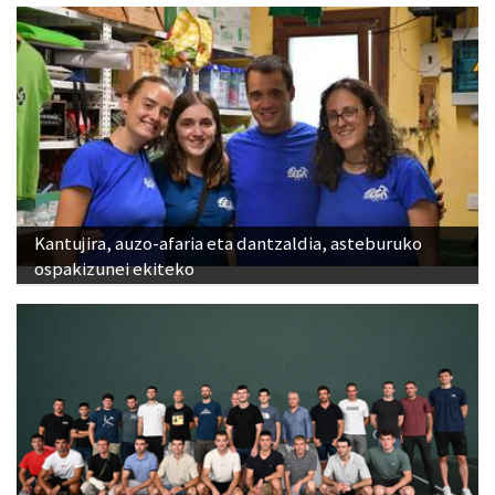
Kantujira, auzo-afaria eta dantzaldia, asteburuko
ospakizunei ekiteko