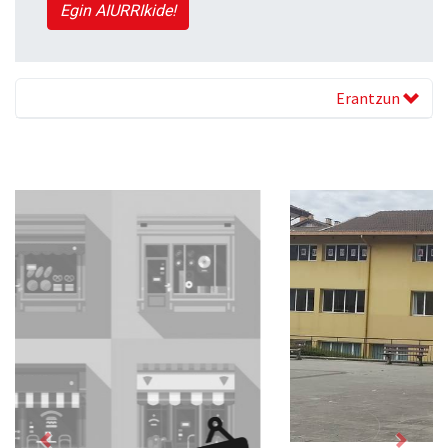
Egin AIURRIkide!
Erantzun
Previous
Next