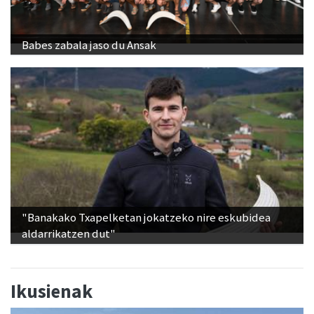
Babes zabala jaso du Ansak
"Banakako Txapelketan jokatzeko nire eskubidea
aldarrikatzen dut"
Ikusienak