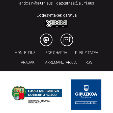
Codesyntaxek garatua
HONI BURUZ
LEGE OHARRA
PUBLIZITATEA
ARAUAK
HARREMANETARAKO
RSS