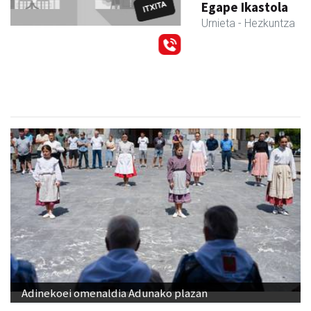
Egape Ikastola
Urnieta
- Hezkuntza
Adinekoei omenaldia Adunako plazan