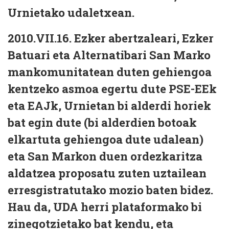
Urnietako udaletxean.
2010.VII.16. Ezker abertzaleari, Ezker
Batuari eta Alternatibari San Marko
mankomunitatean duten gehiengoa
kentzeko asmoa egertu dute PSE-EEk
eta EAJk,
Urnieta
n bi alderdi horiek
bat egin dute (bi alderdien botoak
elkartuta gehiengoa dute udalean)
eta San Markon duen ordezkaritza
aldatzea proposatu zuten uztailean
erresgistratutako mozio baten bidez.
Hau da, UDA herri plataformako bi
zinegotzietako bat kendu, eta