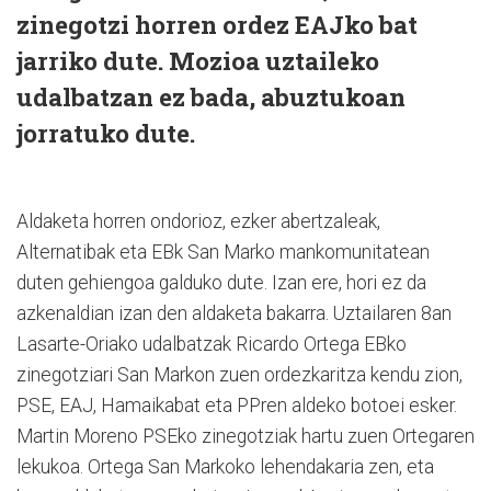
zinegotzi horren ordez EAJko bat
jarriko dute. Mozioa uztaileko
udalbatzan ez bada, abuztukoan
jorratuko dute.
Aldaketa horren ondorioz, ezker abertzaleak,
Alternatibak eta EBk San Marko mankomunitatean
duten gehiengoa galduko dute. Izan ere, hori ez da
azkenaldian izan den aldaketa bakarra. Uztailaren 8an
Lasarte-Oriako udalbatzak Ricardo Ortega EBko
zinegotziari San Markon zuen ordezkaritza kendu zion,
PSE, EAJ, Hamaikabat eta PPren aldeko botoei esker.
Martin Moreno PSEko zinegotziak hartu zuen Ortegaren
lekukoa. Ortega San Markoko lehendakaria zen, eta