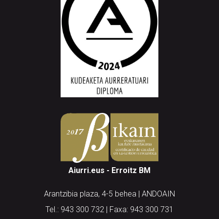
Aiurri.eus - Erroitz BM
Arantzibia plaza, 4-5 behea | ANDOAIN
Tel.: 943 300 732 | Faxa: 943 300 731
andoain@aiurri.eus | idazkaritza@aiurri.eus