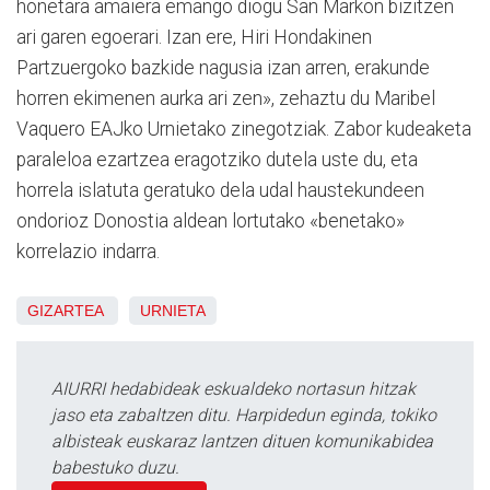
honetara amaiera emango diogu San Markon bizitzen
ari garen egoerari. Izan ere, Hiri Hondakinen
Partzuergoko bazkide nagusia izan arren, erakunde
horren ekimenen aurka ari zen», zehaztu du Maribel
Vaquero EAJko Urnietako zinegotziak. Zabor kudeaketa
paraleloa ezartzea eragotziko dutela uste du, eta
horrela islatuta geratuko dela udal haustekundeen
ondorioz Donostia aldean lortutako «benetako»
korrelazio indarra.
GIZARTEA
URNIETA
AIURRI hedabideak eskualdeko nortasun hitzak
jaso eta zabaltzen ditu. Harpidedun eginda, tokiko
albisteak euskaraz lantzen dituen komunikabidea
babestuko duzu.