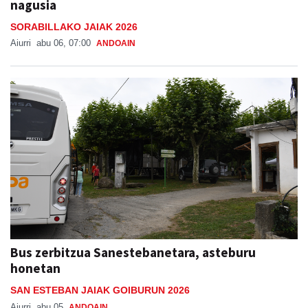
nagusia
SORABILLAKO JAIAK 2026
Aiurri
abu 06, 07:00
ANDOAIN
Bus zerbitzua Sanestebanetara, asteburu
honetan
SAN ESTEBAN JAIAK GOIBURUN 2026
Aiurri
abu 05
ANDOAIN