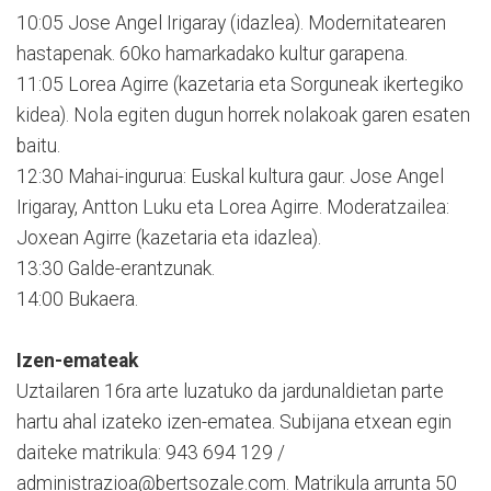
10:05 Jose Angel Irigaray (idazlea). Modernitatearen
hastapenak. 60ko hamarkadako kultur garapena.
11:05 Lorea Agirre (kazetaria eta Sorguneak ikertegiko
kidea). Nola egiten dugun horrek nolakoak garen esaten
baitu.
12:30 Mahai-ingurua: Euskal kultura gaur. Jose Angel
Irigaray, Antton Luku eta Lorea Agirre. Moderatzailea:
Joxean Agirre (kazetaria eta idazlea).
13:30 Galde-erantzunak.
14:00 Bukaera.
Izen-emateak
Uztailaren 16ra arte luzatuko da jardunaldietan parte
hartu ahal izateko izen-ematea. Subijana etxean egin
daiteke matrikula: 943 694 129 /
administrazioa@bertsozale.com. Matrikula arrunta 50