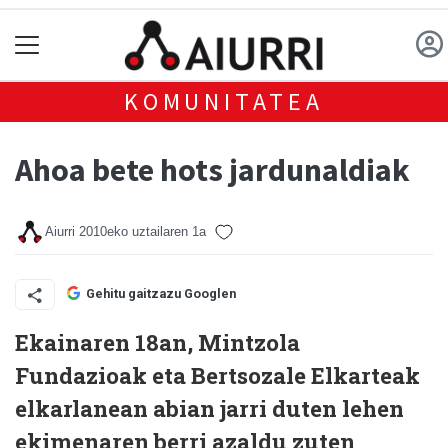
KOMUNITATEA
Ahoa bete hots jardunaldiak
Aiurri
2010eko uztailaren 1a
Gehitu gaitzazu Googlen
Ekainaren 18an, Mintzola
Fundazioak eta Bertsozale Elkarteak
elkarlanean abian jarri duten lehen
ekimenaren berri azaldu zuten