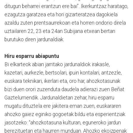
ditugun beharrei erantzun ere bai”. Ikerkuntzaz haratago,
ezagutza garatzea eta hori gizarteratzea dagokiela
azaldu zuten prentsaurrekoan eta horren ondorio direla
uztailaren 22, 23 eta 24an Subijana etxean bertan
burutuko diren jardunaldiak.
Hiru esparru abiapuntu
Bi elkarteok abian jarritako jardunaldiok irakasle,
kazetari, aurkezle, bertsolari, ipuin kontalari, antzezle,
euskara teknikari, ikerlari eta, oro har, ahozkotasunak
bizi duen orori zuzenduta daudela adierazi zuen Beñat
Gaztelumendik. Jardunaldietan zehar, hiru esparru
mugatu dituztela ere jakitera eman zuen, euskararen
ahozko gaiez eginiko gogoetak bildu eta esperientziak
jasotzeko: “ahozkotasuna kulturan, eguneroko jardun
berezituetan eta haurren munduan. Ahozko ekoizpenak