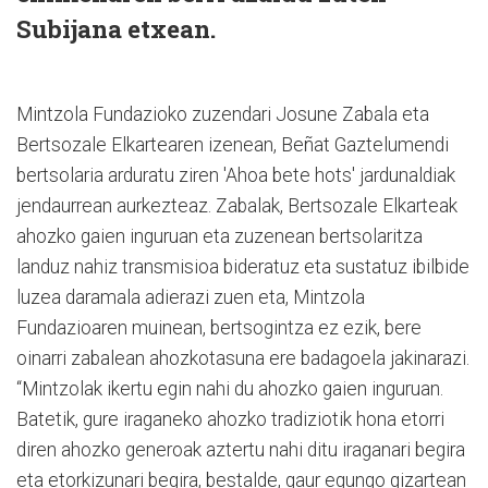
Subijana etxean.
Mintzola Fundazioko zuzendari Josune Zabala eta
Bertsozale Elkartearen izenean, Beñat Gaztelumendi
bertsolaria arduratu ziren 'Ahoa bete hots' jardunaldiak
jendaurrean aurkezteaz. Zabalak, Bertsozale Elkarteak
ahozko gaien inguruan eta zuzenean bertsolaritza
landuz nahiz transmisioa bideratuz eta sustatuz ibilbide
luzea daramala adierazi zuen eta, Mintzola
Fundazioaren muinean, bertsogintza ez ezik, bere
oinarri zabalean ahozkotasuna ere badagoela jakinarazi.
“Mintzolak ikertu egin nahi du ahozko gaien inguruan.
Batetik, gure iraganeko ahozko tradiziotik hona etorri
diren ahozko generoak aztertu nahi ditu iraganari begira
eta etorkizunari begira, bestalde, gaur egungo gizartean