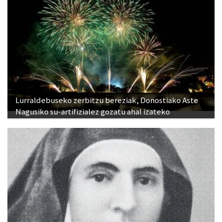
Lurraldebuseko zerbitzu bereziak, Donostiako Aste
Nagusiko su-artifizialez gozatu ahal izateko