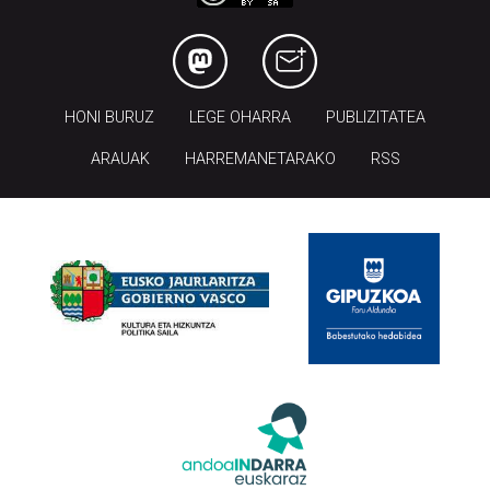
HONI BURUZ
LEGE OHARRA
PUBLIZITATEA
ARAUAK
HARREMANETARAKO
RSS