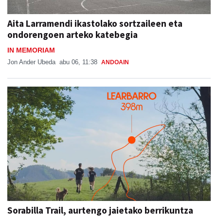
Aita Larramendi ikastolako sortzaileen eta
ondorengoen arteko katebegia
IN MEMORIAM
Jon Ander Ubeda
abu 06, 11:38
ANDOAIN
Sorabilla Trail, aurtengo jaietako berrikuntza