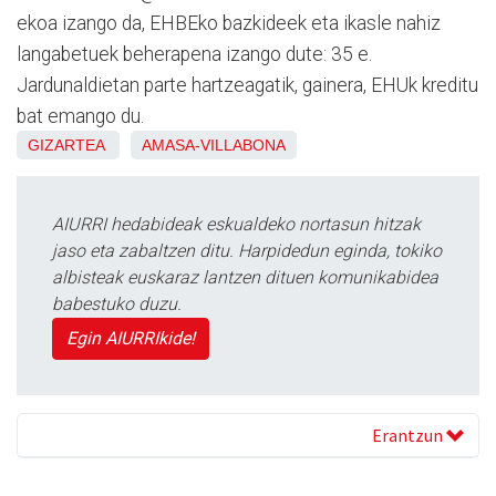
ekoa izango da, EHBEko bazkideek eta ikasle nahiz
langabetuek beherapena izango dute: 35 e.
Jardunaldietan parte hartzeagatik, gainera, EHUk kreditu
bat emango du.
GIZARTEA
AMASA-VILLABONA
AIURRI hedabideak eskualdeko nortasun hitzak
jaso eta zabaltzen ditu. Harpidedun eginda, tokiko
albisteak euskaraz lantzen dituen komunikabidea
babestuko duzu.
Egin AIURRIkide!
Erantzun