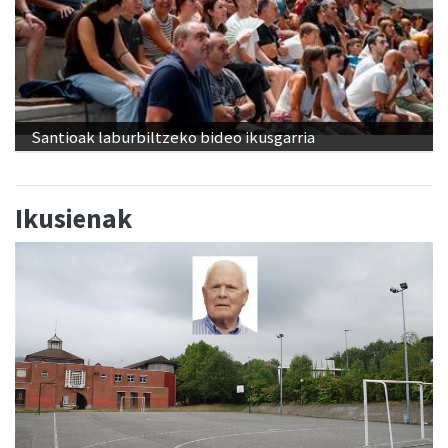
Santioak laburbiltzeko bideo ikusgarria
Ikusienak