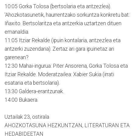
10:05 Gorka Tolosa (bertsolaria eta antzezlea).
'Ahozkotasunetik, haurrentzako sorkuntza konkretu bat:
Iñaxito. Bertsolaritza eta antzerkia uztartzen dituen
emanaldia.
11:05 Itziar Rekalde (ipuin kontalaria, antzezlea eta
antzerki zuzendaria). Zertaz ari gara ipuinetaz ari
garenean?
12:30 Mahai-ingurua: Piter Ansorena, Gorka Tolosa eta
Itziar Rekalde. Moderatzailea: Xabier Sukia (irrati
esataria eta bertsolaria).
13:30 Galdera-erantzunak.
14:00 Bukaera.
Uztailak 23, ostirala
AHOZKOTASUNA HEZKUNTZAN, LITERATURAN ETA
HEDABIDEETAN