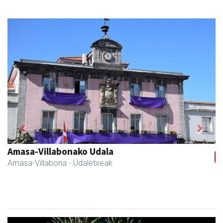
Previous
Next
Amasa-Villabonako Udala
Amasa-Villabona
- Udaletxeak