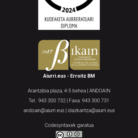
Aiurri.eus - Erroitz BM
Arantzibia plaza, 4-5 behea | ANDOAIN
Tel.: 943 300 732 | Faxa: 943 300 731
andoain@aiurri.eus | idazkaritza@aiurri.eus
Codesyntaxek garatua