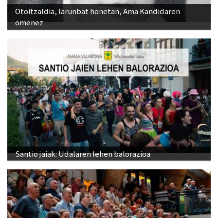
Otoitzaldia, larunbat honetan, Ama Kandidaren
omenez
Santio jaiak: Udalaren lehen balorazioa