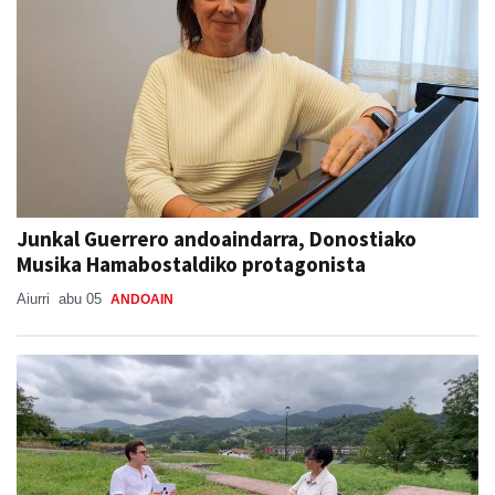
Junkal Guerrero andoaindarra, Donostiako
Musika Hamabostaldiko protagonista
Aiurri
abu 05
ANDOAIN