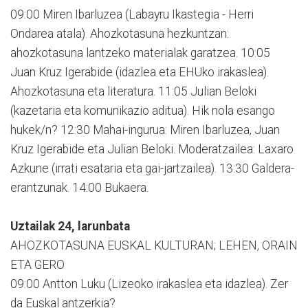
09:00 Miren Ibarluzea (Labayru Ikastegia - Herri
Ondarea atala). Ahozkotasuna hezkuntzan:
ahozkotasuna lantzeko materialak garatzea. 10:05
Juan Kruz Igerabide (idazlea eta EHUko irakaslea).
Ahozkotasuna eta literatura. 11:05 Julian Beloki
(kazetaria eta komunikazio aditua). Hik nola esango
hukek/n? 12:30 Mahai-ingurua: Miren Ibarluzea, Juan
Kruz Igerabide eta Julian Beloki. Moderatzailea: Laxaro
Azkune (irrati esataria eta gai-jartzailea). 13:30 Galdera-
erantzunak. 14:00 Bukaera.
Uztailak 24, larunbata
AHOZKOTASUNA EUSKAL KULTURAN; LEHEN, ORAIN
ETA GERO
09:00 Antton Luku (Lizeoko irakaslea eta idazlea). Zer
da Euskal antzerkia?