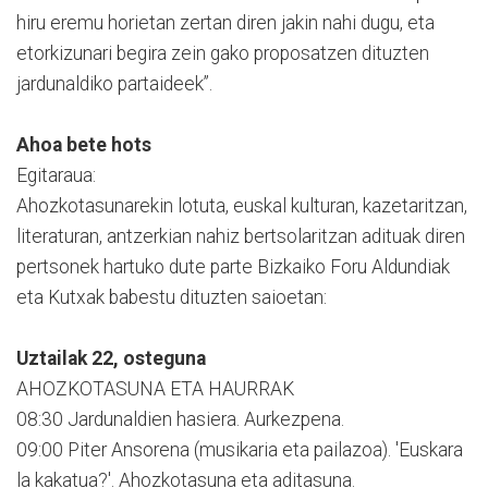
hiru eremu horietan zertan diren jakin nahi dugu, eta
etorkizunari begira zein gako proposatzen dituzten
jardunaldiko partaideek”.
Ahoa bete hots
Egitaraua:
Ahozkotasunarekin lotuta, euskal kulturan, kazetaritzan,
literaturan, antzerkian nahiz bertsolaritzan adituak diren
pertsonek hartuko dute parte Bizkaiko Foru Aldundiak
eta Kutxak babestu dituzten saioetan:
Uztailak 22, osteguna
AHOZKOTASUNA ETA HAURRAK
08:30 Jardunaldien hasiera. Aurkezpena.
09:00 Piter Ansorena (musikaria eta pailazoa). 'Euskara
la kakatua?'. Ahozkotasuna eta aditasuna.