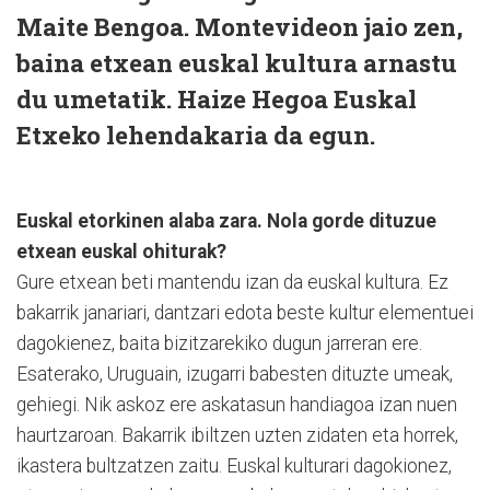
Maite Bengoa. Montevideon jaio zen,
baina etxean euskal kultura arnastu
du umetatik. Haize Hegoa Euskal
Etxeko lehendakaria da egun.
Euskal etorkinen alaba zara. Nola gorde dituzue
etxean euskal ohiturak?
Gure etxean beti mantendu izan da euskal kultura. Ez
bakarrik janariari, dantzari edota beste kultur elementuei
dagokienez, baita bizitzarekiko dugun jarreran ere.
Esaterako, Uruguain, izugarri babesten dituzte umeak,
gehiegi. Nik askoz ere askatasun handiagoa izan nuen
haurtzaroan. Bakarrik ibiltzen uzten zidaten eta horrek,
ikastera bultzatzen zaitu. Euskal kulturari dagokionez,