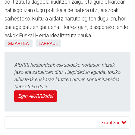
politizatuta dagoela iruditzen zaigu eta gure elkartean,
nahiago izan dugu politika alde batera utzi, arazoak
saihesteko. Kultura ardatz hartuta egiten dugu lan, hor
baitago batzen gaituena. Horrez gain, diasporako jende
askok Euskal Herria idealizatuta dauka.
GIZARTEA
LARRAUL
AIURRI hedabideak eskualdeko nortasun hitzak
jaso eta zabaltzen ditu. Harpidedun eginda, tokiko
albisteak euskaraz lantzen dituen komunikabidea
babestuko duzu.
Egin AIURRIkide!
Erantzun