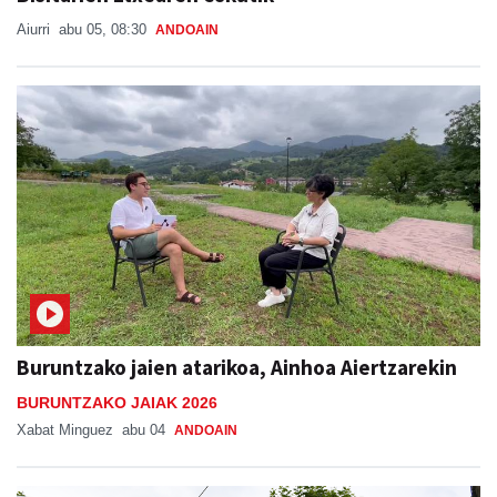
Aiurri
abu 05, 08:30
ANDOAIN
Buruntzako jaien atarikoa, Ainhoa Aiertzarekin
BURUNTZAKO JAIAK 2026
Xabat Minguez
abu 04
ANDOAIN