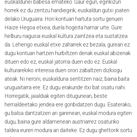
euskaldunei babesa emateko. Gaur egun, eginkizun
horrek ez du zentzu handiegirik, euskaldun gutxi joaten
delako Uruguaira. Hori kontuan hartuta sortu genuen
Haize Hegoa etxea, duela hogeita hamar urte. Gure
helburu nagusia euskal kultura zaintzea eta sustatzea
da. Lehengo euskal etxe zaharrek ez bezala, gurean ez
dugu kontuan hartzen hurbiltzen denak euskal abizenak
dituen edo ez, euskal jatorria duen edo ez. Euskal
kulturarekiko interesa duen orori zabaltzen dizkiogu
ateak. Ni neroni, euskalduna sentitzen naiz, baina baita
uruguaitarra ere. Ez dugu erakunde itxi bat osatu nahi.
Horregatik, jaialdiak egiten ditugunean, beste
herrialdeetako jendea ere gonbidatzen dugu. Esaterako,
gu balsa dantzatzen ari garenean, euskal modura egiten
dugu, baina gure aldamenean austriarrez osaturiko
taldea euren modura ari daiteke. Ez dugu ghettorik sortu