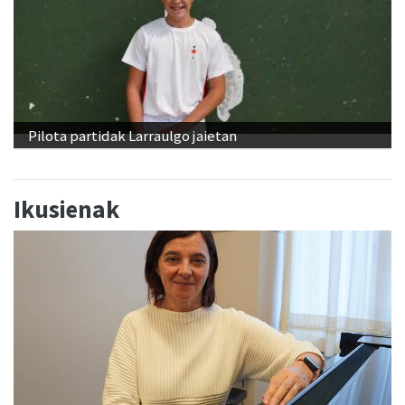
Pilota partidak Larraulgo jaietan
Ikusienak