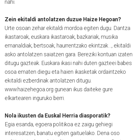
nahi.
Zein ekitaldi antolatzen duzue Haize Hegoan?
Urte osoan zehar ekitaldi mordoa egiten dugu. Dantza
ikastaroak, euskara ikastaroak, bazkariak, musika
emanaldiak, bertsoak, haurrentzako ekintzak…, ekitaldi
asko antolatzen saiatzen gara. Bereziki kontuan izaten
ditugu gazteak. Euskara ikasi nahi duten gazteei babes
osoa ematen diegu eta haien ikasketak ordaintzeko
ekitaldi ezberdinak antolatzen ditugu.
www.haizehegoa.org gunean ikus daiteke gure
elkartearen inguruko berri.
Nola ikusten da Euskal Herria diasporatik?
Egia esanda, egoera politikoa ez zaigu gehiegi
interesatzen, banatu egiten gaituelako. Dena oso