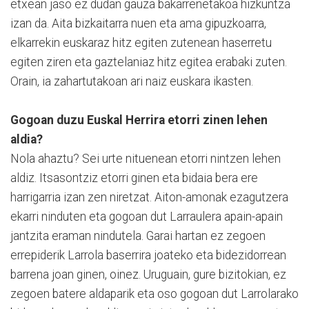
etxean jaso ez dudan gauza bakarrenetakoa hizkuntza
izan da. Aita bizkaitarra nuen eta ama gipuzkoarra,
elkarrekin euskaraz hitz egiten zutenean haserretu
egiten ziren eta gaztelaniaz hitz egitea erabaki zuten.
Orain, ia zahartutakoan ari naiz euskara ikasten.
Gogoan duzu Euskal Herrira etorri zinen lehen
aldia?
Nola ahaztu? Sei urte nituenean etorri nintzen lehen
aldiz. Itsasontziz etorri ginen eta bidaia bera ere
harrigarria izan zen niretzat. Aiton-amonak ezagutzera
ekarri ninduten eta gogoan dut Larraulera apain-apain
jantzita eraman nindutela. Garai hartan ez zegoen
errepiderik Larrola baserrira joateko eta bidezidorrean
barrena joan ginen, oinez. Uruguain, gure bizitokian, ez
zegoen batere aldaparik eta oso gogoan dut Larrolarako