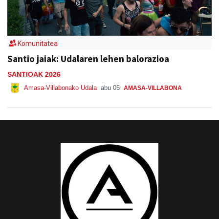
Komunitatea
Santio jaiak: Udalaren lehen balorazioa
SANTIOAK 2026
Amasa-Villabonako Udala
abu 05
AMASA-VILLABONA