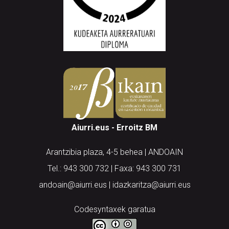
Aiurri.eus - Erroitz BM
Arantzibia plaza, 4-5 behea | ANDOAIN
Tel.: 943 300 732 | Faxa: 943 300 731
andoain@aiurri.eus | idazkaritza@aiurri.eus
Codesyntaxek garatua