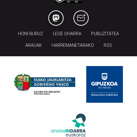
HONI BURUZ
LEGE OHARRA
PUBLIZITATEA
ARAUAK
HARREMANETARAKO
RSS