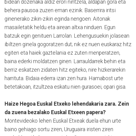
bidean dozenaka aldiz erori nintzela, aldapan gora eta
behera pausoa zuzen eman ezinik. Baserrira iritsi
ginenerako zikin-zikin eginda nengoen. Aitonak
masailetatik heldu eta airean altxa ninduen. Egun
batzuk egin genituen Larrolan. Lehengusuekin jolasean
ibiltzen ginela gogoratzen dut; nik ez nuen euskaraz hitz
egiten eta haiek gaztelania ez zuten menperatzen,
baina ederki moldatzen ginen. Larrauldarrek behin eta
berriz eskatzen zidaten hitz egiteko, nire hizkerarekin
harrituta. Bidaia ederra izan zen hura. Hamabost urte
betetakoan, itzultzea eskatu nien gurasoei, opari gisa.
Haize Hegoa Euskal Etxeko lehendakaria zara. Zein
da zuena bezalako Euskal Etxeen papera?
Montevideoko lehen Euskal Etxeak duela ehun urte
baino gehiago sortu ziren, Uruguaira iristen ziren