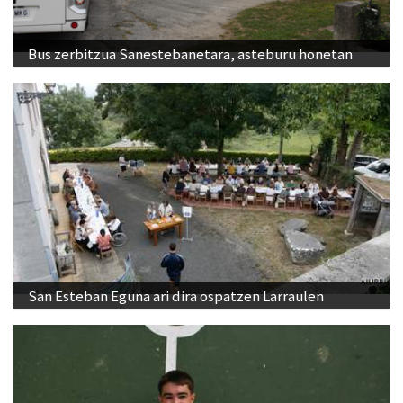
Bus zerbitzua Sanestebanetara, asteburu honetan
San Esteban Eguna ari dira ospatzen Larraulen