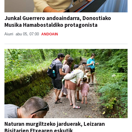
Junkal Guerrero andoaindarra, Donostiako
Musika Hamabostaldiko protagonista
Aiurri
abu 05, 07:00
ANDOAIN
Naturan murgiltzeko jarduerak, Leizaran
Bisitarien Etxearen eskutik