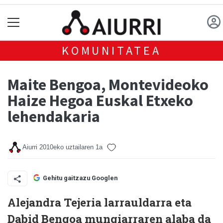
KOMUNITATEA
Maite Bengoa, Montevideoko
Haize Hegoa Euskal Etxeko
lehendakaria
Aiurri
2010eko uztailaren 1a
Gehitu gaitzazu Googlen
Alejandra Tejeria larrauldarra eta
Dabid Bengoa mungiarraren alaba da