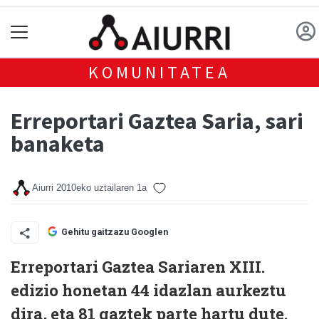
KOMUNITATEA
Erreportari Gaztea Saria, sari
banaketa
Aiurri
2010eko uztailaren 1a
Gehitu gaitzazu Googlen
Erreportari Gaztea Sariaren XIII.
edizio honetan 44 idazlan aurkeztu
dira, eta 81 gaztek parte hartu dute.