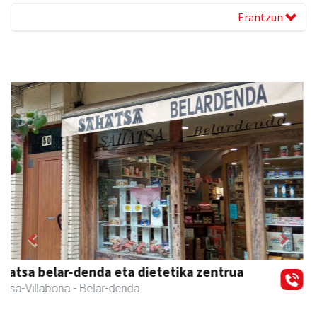
Erantzun
Previous
Next
Fleming Herri Eskola
Amasa-Villabona
- Hezkuntza