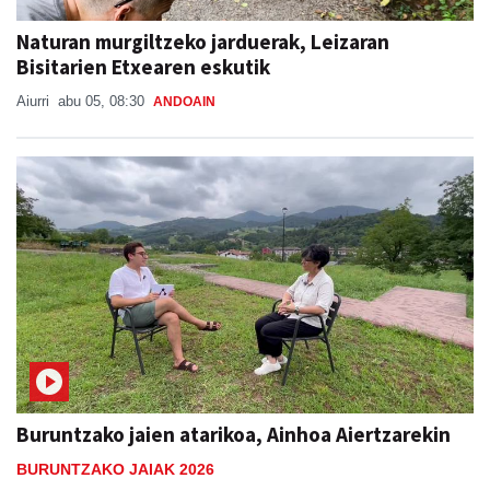
Naturan murgiltzeko jarduerak, Leizaran
Bisitarien Etxearen eskutik
Aiurri
abu 05, 08:30
ANDOAIN
Buruntzako jaien atarikoa, Ainhoa Aiertzarekin
BURUNTZAKO JAIAK 2026