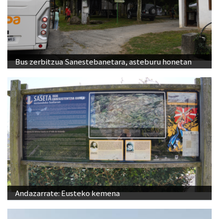
Bus zerbitzua Sanestebanetara, asteburu honetan
Andazarrate: Eusteko kemena