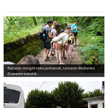
Naturan murgiltzeko jarduerak, Leizaran Bisitarien
Etxearen eskutik