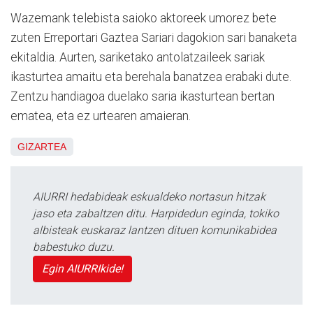
Wazemank telebista saioko aktoreek umorez bete
zuten Erreportari Gaztea Sariari dagokion sari banaketa
ekitaldia. Aurten, sariketako antolatzaileek sariak
ikasturtea amaitu eta berehala banatzea erabaki dute.
Zentzu handiagoa duelako saria ikasturtean bertan
ematea, eta ez urtearen amaieran.
GIZARTEA
AIURRI hedabideak eskualdeko nortasun hitzak
jaso eta zabaltzen ditu. Harpidedun eginda, tokiko
albisteak euskaraz lantzen dituen komunikabidea
babestuko duzu.
Egin AIURRIkide!