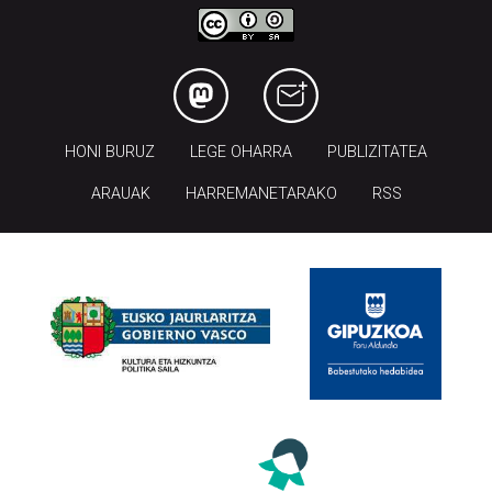
HONI BURUZ
LEGE OHARRA
PUBLIZITATEA
ARAUAK
HARREMANETARAKO
RSS