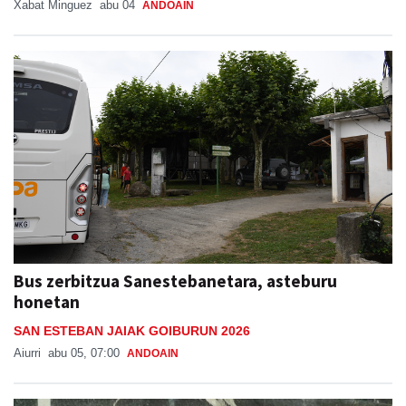
Xabat Minguez
abu 04
ANDOAIN
Bus zerbitzua Sanestebanetara, asteburu
honetan
SAN ESTEBAN JAIAK GOIBURUN 2026
Aiurri
abu 05, 07:00
ANDOAIN