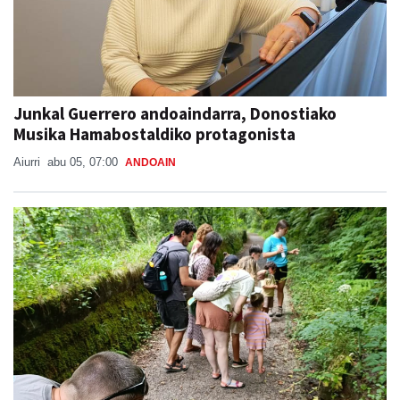
Junkal Guerrero andoaindarra, Donostiako
Musika Hamabostaldiko protagonista
Aiurri
abu 05, 07:00
ANDOAIN