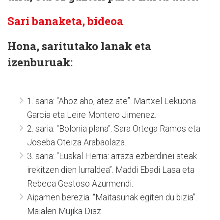
Sari banaketa, bideoa
Hona, saritutako lanak eta
izenburuak:
1. saria: “Ahoz aho, atez ate”. Martxel Lekuona
Garcia eta Leire Montero Jimenez.
2. saria: “Bolonia plana”. Sara Ortega Ramos eta
Joseba Oteiza Arabaolaza.
3. saria: “Euskal Herria: arraza ezberdinei ateak
irekitzen dien lurraldea”. Maddi Ebadi Lasa eta
Rebeca Gestoso Azurmendi.
Aipamen berezia: “Maitasunak egiten du bizia”.
Maialen Mujika Diaz.