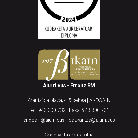
Aiurri.eus - Erroitz BM
Arantzibia plaza, 4-5 behea | ANDOAIN
Tel.: 943 300 732 | Faxa: 943 300 731
andoain@aiurri.eus | idazkaritza@aiurri.eus
Codesyntaxek garatua