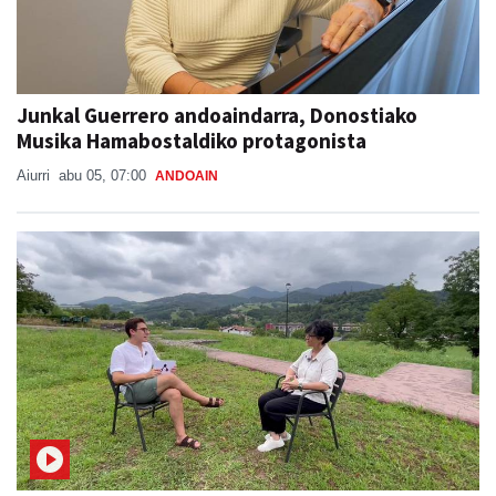
Junkal Guerrero andoaindarra, Donostiako
Musika Hamabostaldiko protagonista
Aiurri
abu 05, 07:00
ANDOAIN