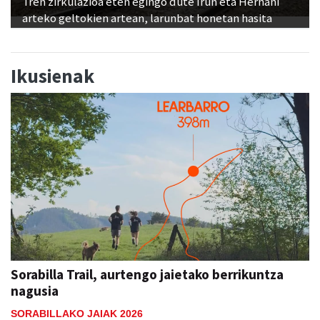
Tren zirkulazioa eten egingo dute Irun eta Hernani
arteko geltokien artean, larunbat honetan hasita
Ikusienak
Sorabilla Trail, aurtengo jaietako berrikuntza
nagusia
SORABILLAKO JAIAK 2026