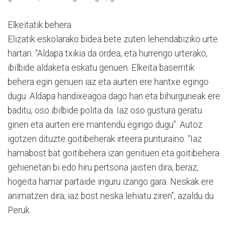
Elkeitatik behera
Elizatik eskolarako bidea bete zuten lehendabiziko urte
hartan: “Aldapa txikia da ordea, eta hurrengo urterako,
ibilbide aldaketa eskatu genuen. Elkeita baserritik
behera egin genuen iaz eta aurten ere hantxe egingo
dugu. Aldapa handixeagoa dago han eta bihurguneak ere
baditu, oso ibilbide polita da. Iaz oso gustura geratu
ginen eta aurten ere mantendu egingo dugu”. Autoz
igotzen dituzte goitibeherak irteera punturaino. “Iaz
hamabost bat goitibehera izan genituen eta goitibehera
gehienetan bi edo hiru pertsona jaisten dira, beraz,
hogeita hamar partaide inguru izango gara. Neskak ere
animatzen dira; iaz bost neska lehiatu ziren”, azaldu du
Peruk.