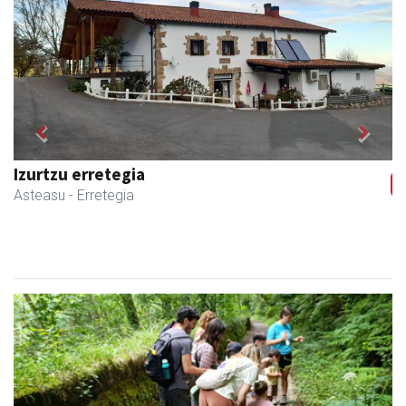
Previous
Next
Izurtzu erretegia
Asteasu
- Erretegia