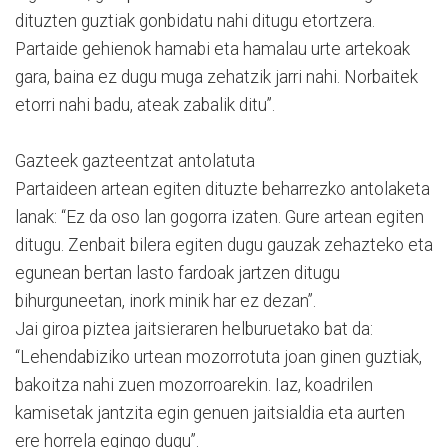
dituzten guztiak gonbidatu nahi ditugu etortzera.
Partaide gehienok hamabi eta hamalau urte artekoak
gara, baina ez dugu muga zehatzik jarri nahi. Norbaitek
etorri nahi badu, ateak zabalik ditu”.
Gazteek gazteentzat antolatuta
Partaideen artean egiten dituzte beharrezko antolaketa
lanak: “Ez da oso lan gogorra izaten. Gure artean egiten
ditugu. Zenbait bilera egiten dugu gauzak zehazteko eta
egunean bertan lasto fardoak jartzen ditugu
bihurguneetan, inork minik har ez dezan”.
Jai giroa piztea jaitsieraren helburuetako bat da:
“Lehendabiziko urtean mozorrotuta joan ginen guztiak,
bakoitza nahi zuen mozorroarekin. Iaz, koadrilen
kamisetak jantzita egin genuen jaitsialdia eta aurten
ere horrela egingo dugu”.