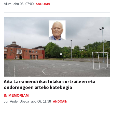
Aiurri
abu 06, 07:00
ANDOAIN
Aita Larramendi ikastolako sortzaileen eta
ondorengoen arteko katebegia
IN MEMORIAM
Jon Ander Ubeda
abu 06, 11:38
ANDOAIN