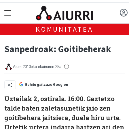
KOMUNITATEA
Sanpedroak: Goitibeherak
Aiurri
2010eko ekainaren 28a
Gehitu gaitzazu Googlen
Uztailak 2, ostirala. 16:00.
Gaztetxo
talde baten zaletasunetik jaio zen
goitibehera jaitsiera, duela hiru urte.
Urtetik urtera indarra hartzen ari den