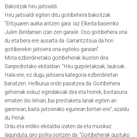
Bakoitzak hiru jaitsialdi
Hiru jaitsialdi egiten ditu goitibehera bakoitzak:
“Erlojuaren aurka aritzen gara. Iaz Elkeita baserriko
Julen Beldarrain izan zen garaile. Oso goitibehera ona
du eta bera ere ausarta da. Garrantzitsua da hori
goitiberekin jaitsiera ona egiteko garaian”.
Mota ezberdinetako goitibeherak ikusten dira
Sanpedrotako ekitaldian: “Hiru gurpiletakoak, laukoak…
Hala ere, ez dugu jaitsiera kategoria ezberdinetan
banatzen. Helburua ondo pasatzea da. Goitibehera
gehienak eskuz egindakoak dira eta horrek, bixitasuna
ematen dio lehiari, bai prestaketa lanak egiten ari
garenean, baita jaitsierako egunean bertan ere”, azaldu
du Peruk.
Ordu eta erdiko ekitaldia izaten da eta musikaz
lagunduta, giro polita sortzen da. “Goitibeherak gustuko