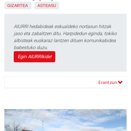
GIZARTEA
ASTEASU
AIURRI hedabideak eskualdeko nortasun hitzak
jaso eta zabaltzen ditu. Harpidedun eginda, tokiko
albisteak euskaraz lantzen dituen komunikabidea
babestuko duzu.
Egin AIURRIkide!
Erantzun