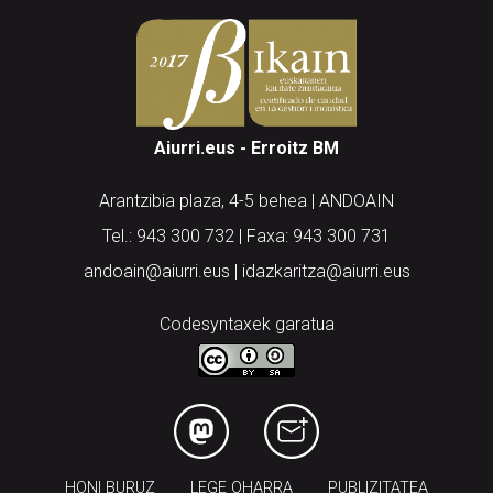
Aiurri.eus - Erroitz BM
Arantzibia plaza, 4-5 behea | ANDOAIN
Tel.: 943 300 732 | Faxa: 943 300 731
andoain@aiurri.eus | idazkaritza@aiurri.eus
Codesyntaxek garatua
HONI BURUZ
LEGE OHARRA
PUBLIZITATEA