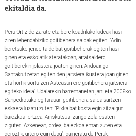
ekitaldia da.
Peru Ortiz de Zarate eta bere koadrilako kideak hasi
ziren lehendabiziko goitibehera saioak egiten: “Adin
beretsuko jende talde bat goitibeherak egiten hasi
ginen eta eskolatik ateratakoan, arratsaldero,
goitiberekin jolastera joaten ginen. Andoaingo
Santakrutzetan egiten den jaitsiera ikustera joan ginen
eta hortik sortu zen Asteasun ere goitibehera jaitsiera
egiteko ideia”. Udalarekin harremanetan jarri eta 2008ko
Sanpedrotako egitarauan goitibehera saioa sartzen
eskaera luzatu zuten: “Pixka bat kosta egin zitzaigun
baiezkoa lortzea. Arriskutsua izango zela esaten
ziguten. Azkenean, ordea, baiezkoa eman zuten eta
geroztik, urtero egin dugu”, gaineratu du Peruk.