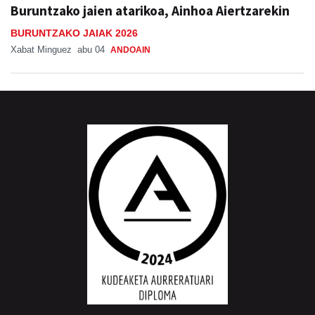
Buruntzako jaien atarikoa, Ainhoa Aiertzarekin
BURUNTZAKO JAIAK 2026
Xabat Minguez
abu 04
ANDOAIN