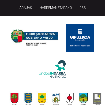
ARAUAK
HARREMANETARAKO
RSS