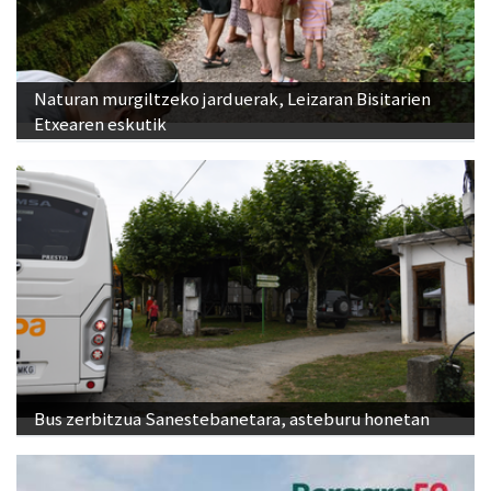
Naturan murgiltzeko jarduerak, Leizaran Bisitarien
Etxearen eskutik
Bus zerbitzua Sanestebanetara, asteburu honetan