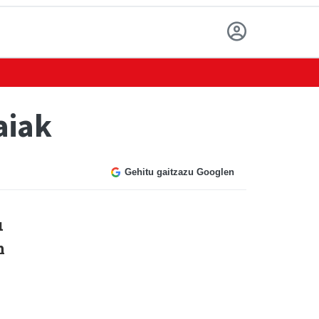
aiak
Gehitu gaitzazu Googlen
u
n