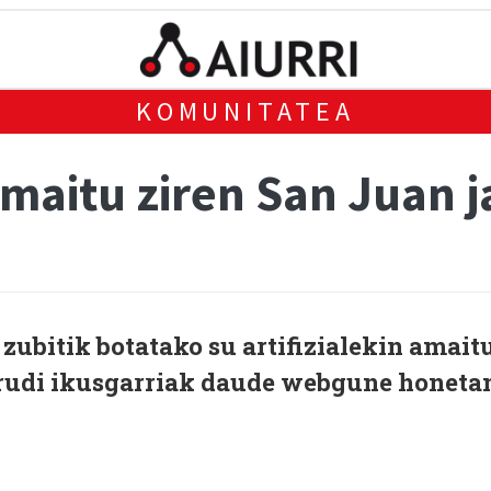
KOMUNITATEA
 amaitu ziren San Juan j
 zubitik botatako su artifizialekin amait
 Irudi ikusgarriak daude webgune honeta