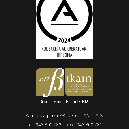
Aiurri.eus - Erroitz BM
Arantzibia plaza, 4-5 behea | ANDOAIN
Tel.: 943 300 732 | Faxa: 943 300 731