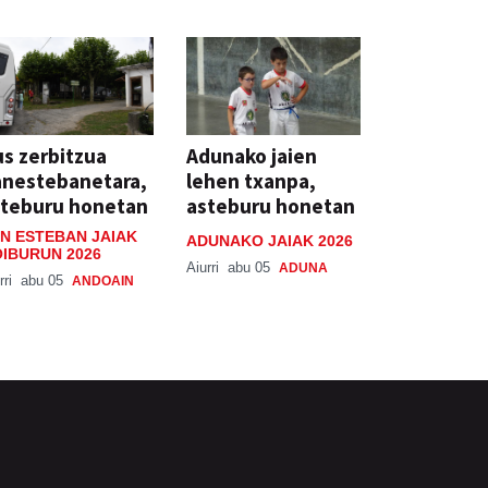
s zerbitzua
Adunako jaien
anestebanetara,
lehen txanpa,
steburu honetan
asteburu honetan
N ESTEBAN JAIAK
ADUNAKO JAIAK 2026
IBURUN 2026
Aiurri
abu 05
ADUNA
rri
abu 05
ANDOAIN