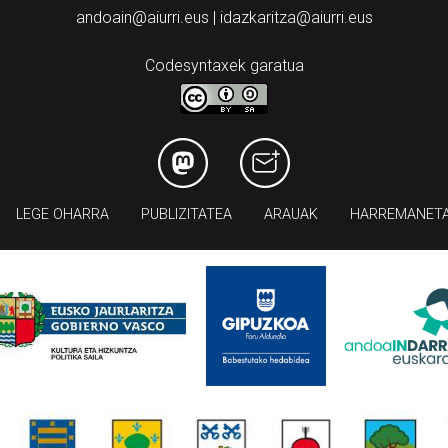
andoain@aiurri.eus | idazkaritza@aiurri.eus
Codesyntaxek garatua
LEGE OHARRA
PUBLIZITATEA
ARAUAK
HARREMANET