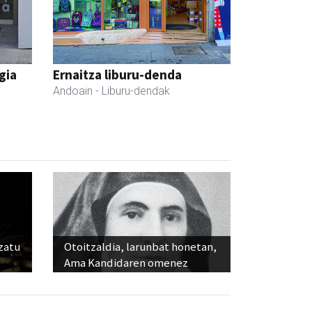
gia
Ernaitza liburu-denda
Andoain
- Liburu-dendak
ozatu
Otoitzaldia, larunbat honetan,
Ama Kandidaren omenez