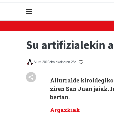
Su artifizialekin
Aiurri
2010eko ekainaren 28a
Allurralde kiroldegiko
ziren San Juan jaiak.
bertan.
Argazkiak