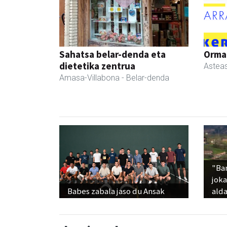
Sahatsa belar-denda eta
Ormaz
dietetika zentrua
Astea
Amasa-Villabona
- Belar-denda
"Ba
jok
Babes zabala jaso du Ansak
alda