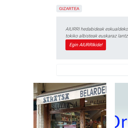
GIZARTEA
AIURRI hedabideak eskualdeko n
tokiko albisteak euskaraz lan
Egin AIURRIkide!