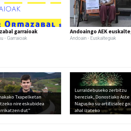
abal garraioak
Andoaingo AEK euskalte
su
- Garraioak
Andoain
- Euskaltegiak
Lurraldebuseko zerbitzu
nakako Txapelketan
bereziak, Donostiako Aste
atzeko nire eskubidea
Nagusiko su-artifizialez g
rrikatzen dut"
ahal izateko