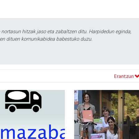
ortasun hitzak jaso eta zabaltzen ditu. Harpidedun eginda,
tzen dituen komunikabidea babestuko duzu.
Erantzun