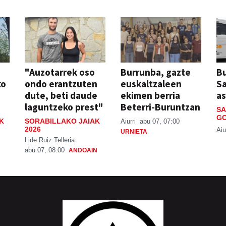
"Auzotarrek oso
Burrunba, gazte
Bu
ko
ondo erantzuten
euskaltzaleen
S
dute, beti daude
ekimen berria
a
laguntzeko prest"
Beterri-Buruntzan
SA
GO
K
SORABILLAKO JAIAK
Aiurri
abu 07, 07:00
2026
Aiu
URNIETA
Lide Ruiz Telleria
abu 07, 08:00
ANDOAIN