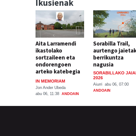
Ikusienak
Aita Larramendi
Sorabilla Trail,
ikastolako
aurtengo jaieta
sortzaileen eta
berrikuntza
ondorengoen
nagusia
arteko katebegia
SORABILLAKO JAIA
2026
IN MEMORIAM
Aiurri
abu 06, 07:00
Jon Ander Ubeda
ANDOAIN
abu 06, 11:38
ANDOAIN