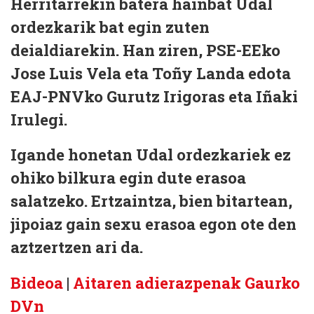
Herritarrekin batera hainbat Udal
ordezkarik bat egin zuten
deialdiarekin. Han ziren, PSE-EEko
Jose Luis Vela eta Toñy Landa edota
EAJ-PNVko Gurutz Irigoras eta Iñaki
Irulegi.
Igande honetan Udal ordezkariek ez
ohiko bilkura egin dute erasoa
salatzeko. Ertzaintza, bien bitartean,
jipoiaz gain sexu erasoa egon ote den
aztzertzen ari da.
Bideoa
|
Aitaren adierazpenak Gaurko
DVn