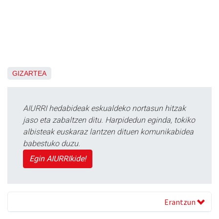
GIZARTEA
AIURRI hedabideak eskualdeko nortasun hitzak
jaso eta zabaltzen ditu. Harpidedun eginda, tokiko
albisteak euskaraz lantzen dituen komunikabidea
babestuko duzu.
Egin AIURRIkide!
Erantzun