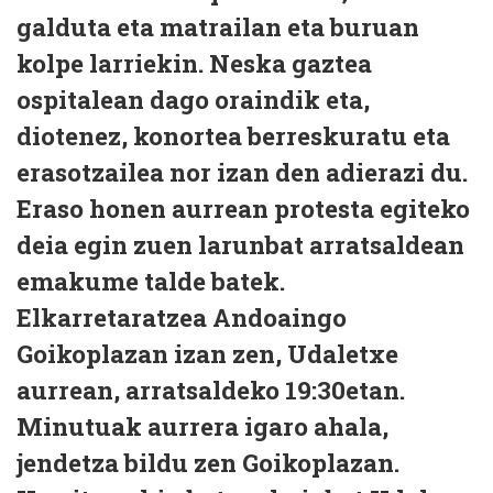
galduta eta matrailan eta buruan
kolpe larriekin. Neska gaztea
ospitalean dago oraindik eta,
diotenez, konortea berreskuratu eta
erasotzailea nor izan den adierazi du.
Eraso honen aurrean protesta egiteko
deia egin zuen larunbat arratsaldean
emakume talde batek.
Elkarretaratzea Andoaingo
Goikoplazan izan zen, Udaletxe
aurrean, arratsaldeko 19:30etan.
Minutuak aurrera igaro ahala,
jendetza bildu zen Goikoplazan.