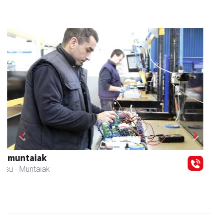
Previous
Next
Francisco Mendikute
Andoain
- Harategiak