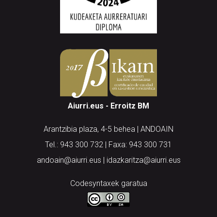
Aiurri.eus - Erroitz BM
Arantzibia plaza, 4-5 behea | ANDOAIN
Tel.: 943 300 732 | Faxa: 943 300 731
andoain@aiurri.eus | idazkaritza@aiurri.eus
Codesyntaxek garatua