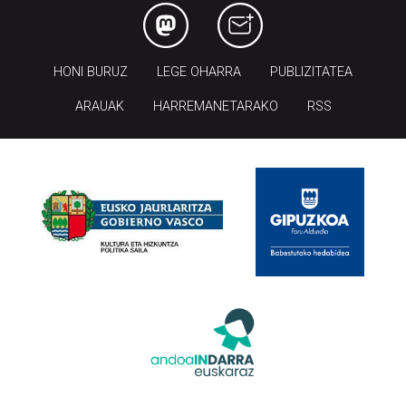
HONI BURUZ
LEGE OHARRA
PUBLIZITATEA
ARAUAK
HARREMANETARAKO
RSS