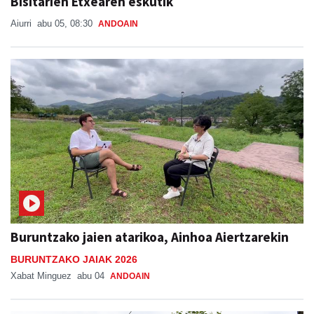
Bisitarien Etxearen eskutik
Aiurri
abu 05, 08:30
ANDOAIN
Buruntzako jaien atarikoa, Ainhoa Aiertzarekin
BURUNTZAKO JAIAK 2026
Xabat Minguez
abu 04
ANDOAIN