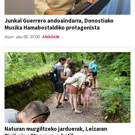
Junkal Guerrero andoaindarra, Donostiako
Musika Hamabostaldiko protagonista
Aiurri
abu 05, 07:00
ANDOAIN
Naturan murgiltzeko jarduerak, Leizaran