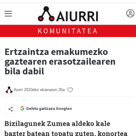
KOMUNITATEA
Ertzaintza emakumezko
gaztearen erasotzailearen
bila dabil
Aiurri
2010eko ekainaren 26a
Gehitu gaitzazu Googlen
Bizilagunek Zumea aldeko kale
bazter batean topatu zuten, konortea